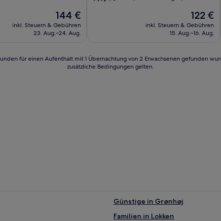
von
Der
Der
144 €
122 €
10,
Preis
Preis
Gut,
inkl. Steuern & Gebühren
inkl. Steuern & Gebühren
n)
beträgt
beträgt
(126
23. Aug.–24. Aug.
15. Aug.–16. Aug.
144 €
122 €
Bewertungen)
24 Stunden für einen Aufenthalt mit 1 Übernachtung von 2 Erwachsenen gefunden wu
zusätzliche Bedingungen gelten.
Günstige in Grønhøj
Familien in Lokken