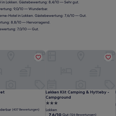
 in Lokken. Gästebewertung: 8,4/10 — Sehr gut.
wertung: 9,0/10 — Wunderbar.
rne-Hotel in Lokken. Gästebewertung: 7,6/10 — Gut.
rtung: 8,8/10 — Hervorragend.
ewertung: 7,0/10 — Gut.
et
Løkken Klit Camping & Hytteby - C
et
Løkken Klit Camping & Hytteby - C
ret
Løkken Klit Camping & Hytteby -
Campground
3.0-
Sterne-
derbar
(437 Bewertungen)
Lokken
Unterkunft
7.6
7,6/10
Gut
(126 Bewertungen)