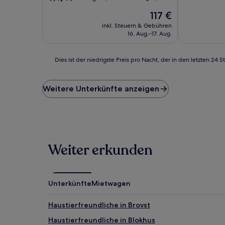
10,
von
Der
Wunderbar,
117 €
10,
Preis
(437
Sehr
inkl. Steuern & Gebühren
beträgt
Bewertunge
gut,
16. Aug.–17. Aug.
117 €
(392
Bewertungen)
Dies
Dies ist der niedrigste Preis pro Nacht, der in den letzten 
ist
der
niedrigste
Weitere Unterkünfte anzeigen
Preis
pro
Nacht,
der
in
den
Weiter erkunden
letzten
24 Stunden
für
einen
Unterkünfte
Mietwagen
Aufenthalt
mit
1 Übernachtung
Haustierfreundliche in Brovst
von
Haustierfreundliche in Blokhus
2 Erwachsenen