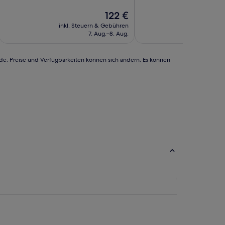
10,
10,
Hervorragend,
Der
Gut,
122 €
(364
Preis
(785
inkl. Steuern & Gebühren
inkl. Steu
Bewertungen)
beträgt
Bewertungen)
7. Aug.–8. Aug.
122 €
rde. Preise und Verfügbarkeiten können sich ändern. Es können