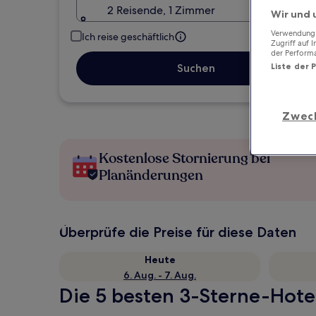
2 Reisende, 1 Zimmer
Wir und 
Verwendung g
Ich reise geschäftlich
Zugriff auf 
der Perform
Liste der 
Suchen
Zwec
Kostenlose Stornierung bei
Planänderungen
Überprüfe die Preise für diese Daten
Heute
6. Aug. - 7. Aug.
Die 5 besten 3-Sterne-Hotel