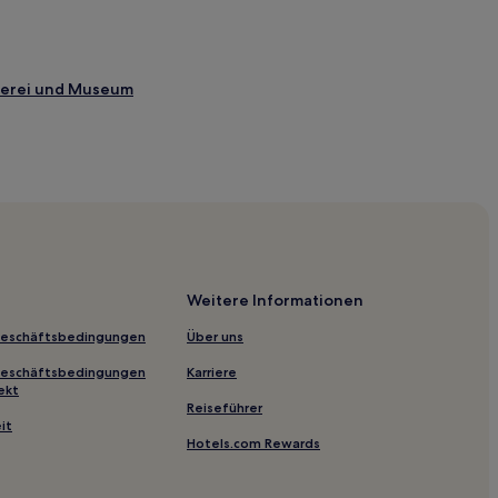
ferei und Museum
k
Weitere Informationen
Geschäftsbedingungen
Über uns
Geschäftsbedingungen
Karriere
ekt
Reiseführer
it
Hotels.com Rewards