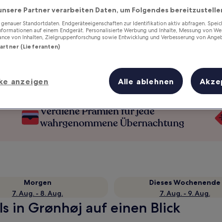
unsere Partner verarbeiten Daten, um Folgendes bereitzustelle
enauer Standortdaten. Endgeräteeigenschaften zur Identifikation aktiv abfragen. Spei
Informationen auf einem Endgerät. Personalisierte Werbung und Inhalte, Messung von We
ance von Inhalten, Zielgruppenforschung sowie Entwicklung und Verbesserung von Ange
Partner (Lieferanten)
ke anzeigen
Alle ablehnen
Akze
Verdiene Prämien für jede
wahrgenommene Übernachtung
Morgen
Dieses Wochenende
7. Aug. - 8. Aug.
7. Aug. - 9. Aug.
s in Grønhøj auf einen Blick