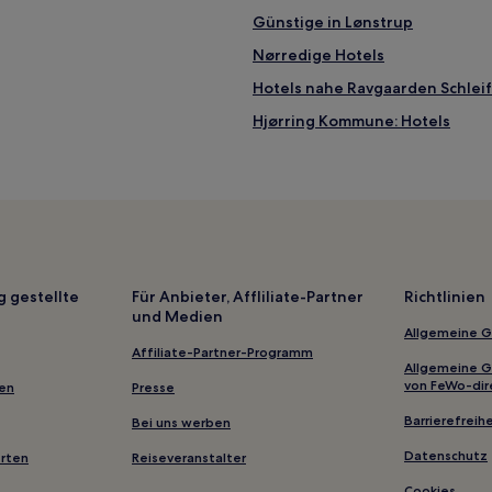
Günstige in Lønstrup
Nørredige Hotels
Hotels nahe Ravgaarden Schlei
Hjørring Kommune: Hotels
Gjøl Hotels
Hotels nahe Glashuset
Hotels nahe Rhododendronpar
Hotels nahe Hjørring Golfclub
g gestellte
Für Anbieter, Affliliate-Partner
Richtlinien
und Medien
Allgemeine 
Affiliate-Partner-Programm
Allgemeine 
von FeWo-dir
gen
Presse
Barrierefreihe
Bei uns werben
Datenschutz
erten
Reiseveranstalter
Cookies