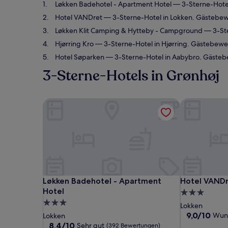
Løkken Badehotel - Apartment Hotel
— 3-Sterne-Hotel
Hotel VANDret
— 3-Sterne-Hotel in Lokken. Gästebe
Løkken Klit Camping & Hytteby - Campground
— 3-Ste
Hjørring Kro
— 3-Sterne-Hotel in Hjørring. Gästebewe
Hotel Søparken
— 3-Sterne-Hotel in Aabybro. Gästeb
3-Sterne-Hotels in Grønhøj
Løkken Badehotel - Apartment Hotel
Hotel VANDr
Løkken Badehotel - Apartment Hotel
Hotel VANDr
Løkken Badehotel - Apartment
Hotel VAND
Hotel
3.0-
3.0-
Sterne-
Lokken
Sterne-
Unterkunft
9.0
9,0/10
Wun
Lokken
von
Unterkunft
8.4
8,4/10
Sehr gut
(392 Bewertungen)