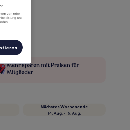
n:
chern von oder
rbeleistung und
boten.
ptieren
Mehr sparen mit Preisen für
Mitglieder
Nächstes Wochenende
14. Aug. - 16. Aug.