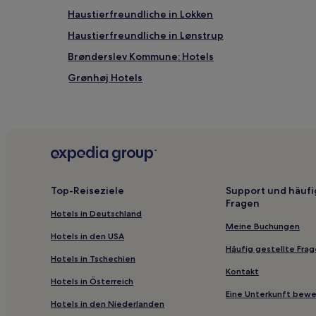
gefunden
Haustierfreundliche in Lokken
wurde.
Preise
Haustierfreundliche in Lønstrup
und
Brønderslev Kommune: Hotels
Verfügbarkeiten
können
Grønhøj Hotels
sich
ändern.
Hvorup Klit: Hotels
Es
Jammerbugt Kommune: Hotels
können
zusätzliche
Hotels nahe Oland Golfclub
Bedingungen
gelten.
Manna Hotels
Top-Reiseziele
Support und häufi
Fragen
Hotels in Deutschland
Meine Buchungen
Hotels in den USA
Häufig gestellte Fra
Hotels in Tschechien
Kontakt
Hotels in Österreich
Eine Unterkunft bew
Hotels in den Niederlanden