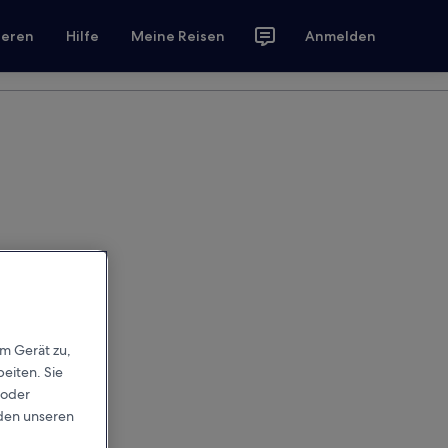
ieren
Hilfe
Meine Reisen
Anmelden
em Gerät zu,
eiten. Sie
 oder
rden unseren