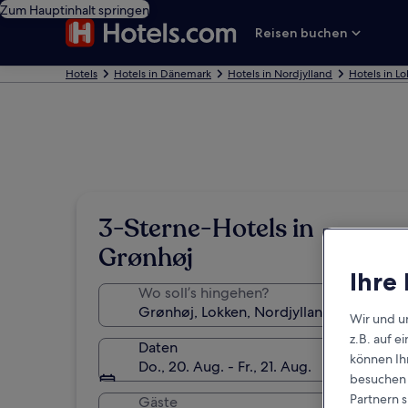
Zum Hauptinhalt springen
Reisen buchen
Hotels
Hotels in Dänemark
Hotels in Nordjylland
Hotels in L
3-Sterne-Hotels in
Grønhøj
Ihre
Wo soll’s hingehen?
Wir und u
z.B. auf 
Daten
können Ihr
Do., 20. Aug. - Fr., 21. Aug.
besuchen S
Partnern s
Gäste