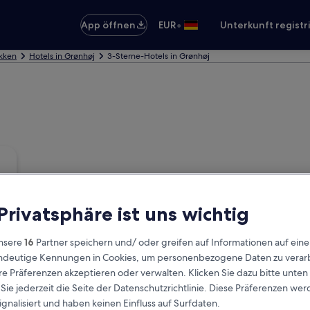
•
App öffnen
EUR
Unterkunft registr
okken
Hotels in Grønhøj
3-Sterne-Hotels in Grønhøj
 Privatsphäre ist uns wichtig
nsere
16
Partner speichern und/ oder greifen auf Informationen auf ein
eindeutige Kennungen in Cookies, um personenbezogene Daten zu verarb
e Präferenzen akzeptieren oder verwalten. Klicken Sie dazu bitte unten
ie jederzeit die Seite der Datenschutzrichtlinie. Diese Präferenzen we
ignalisiert und haben keinen Einfluss auf Surfdaten.