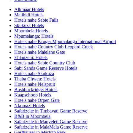
Alkmaar Hotels
Matibidi Hotels
Hotels nahe Sabie Falls
Skukuza Hotels
Mbombela Hotels
Mpumalanga: Hotels
Hotels nahe Kruger Mpumalanga International Airport
Hotels nahe Country Club Leopard Creek
Hotels nahe Malelane Gate
Ehlanzeni: Hotels
Hotels nahe Sabie Country Club
Sabi Sands Game Reserve Hotels
Hotels nahe Skukuza
Thaba Chweu: Hotels
Hotels nahe Nelspruit
Bushbuckridge: Hotels
Kaapsehoop Hotels
Hotels nahe Orpen Gate
Nkomazi Hotels
Safarizelte in Timbavati Game Reserve
B&B in Mbombela
Safarizelte in Manyeleti Game Reserve
Safarizelte in MalaMala Game Reserve
Gasthäuser in Marloth Park