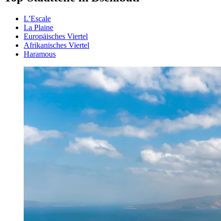
L’Escale
La Plaine
Europäisches Viertel
Afrikanisches Viertel
Haramous