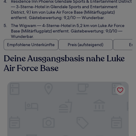
Residence Inn Phoenix Glendale Sports & Entertainment District
— 3-Sterne-Hotel in Glendale Sports and Entertainment
District, 9,1 km von Luke Air Force Base (Militärflugplatz)
entfernt. Gästebewertung: 9,2/10 — Wunderbar.
The Wigwam
— 4-Sterne-Hotel in 5,2 km von Luke Air Force
Base (Militärflugplatz) entfernt. Gästebewertung: 9,0/10 —
Wunderbar.
Empfohlene Unterkünfte
Preis (aufsteigend)
Ent
Deine Ausgangsbasis nahe Luke
Air Force Base
Holiday Inn Glendale - Stadium & Ent Dist by IHG