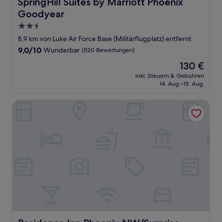
SpringHill Suites by Marriott Phoenix Goodyear
SpringHill Suites by Marriott Phoenix
Goodyear
2.5-
Sterne-
8,9 km von Luke Air Force Base (Militärflugplatz) entfernt
Unterkunft
9.0
9,0/10
Wunderbar
(520 Bewertungen)
von
Der
130 €
10,
Preis
Wunderbar,
inkl. Steuern & Gebühren
beträgt
14. Aug.–15. Aug.
(520
130 €
Bewertungen)
Residence Inn Phoenix NW/Surprise
Residence Inn Phoenix NW/Surprise