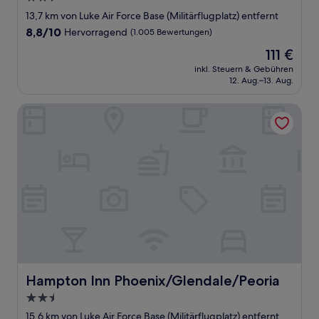
Sterne-
13,7 km von Luke Air Force Base (Militärflugplatz) entfernt
Unterkunft
8.8
8,8/10
Hervorragend
(1.005 Bewertungen)
von
Der
111 €
10,
Preis
Hervorragend,
inkl. Steuern & Gebühren
beträgt
12. Aug.–13. Aug.
(1.005
111 €
Bewertungen)
Hampton Inn Phoenix/Glendale/Peoria
Hampton Inn Phoenix/Glendale/Peoria
Hampton Inn Phoenix/Glendale/Peoria
2.5-
Sterne-
15,6 km von Luke Air Force Base (Militärflugplatz) entfernt