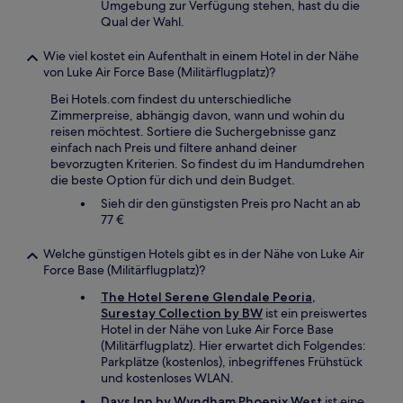
Umgebung zur Verfügung stehen, hast du die
Qual der Wahl.
Wie viel kostet ein Aufenthalt in einem Hotel in der Nähe
von Luke Air Force Base (Militärflugplatz)?
Bei Hotels.com findest du unterschiedliche
Zimmerpreise, abhängig davon, wann und wohin du
reisen möchtest. Sortiere die Suchergebnisse ganz
einfach nach Preis und filtere anhand deiner
bevorzugten Kriterien. So findest du im Handumdrehen
die beste Option für dich und dein Budget.
Sieh dir den günstigsten Preis pro Nacht an ab
77 €
Welche günstigen Hotels gibt es in der Nähe von Luke Air
Force Base (Militärflugplatz)?
The Hotel Serene Glendale Peoria,
Surestay Collection by BW
ist ein preiswertes
Hotel in der Nähe von Luke Air Force Base
(Militärflugplatz). Hier erwartet dich Folgendes:
Parkplätze (kostenlos), inbegriffenes Frühstück
und kostenloses WLAN.
Days Inn by Wyndham Phoenix West
ist eine