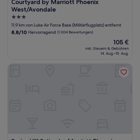
Courtyard by Marriott Phoenix West/Avondale
Courtyard by Marriott Phoenix
West/Avondale
3.0-
Sterne-
11,9 km von Luke Air Force Base (Militärflugplatz) entfernt
Unterkunft
8.8
8,8/10
Hervorragend
(1.004 Bewertungen)
von
Der
105 €
10,
Preis
Hervorragend,
inkl. Steuern & Gebühren
beträgt
14. Aug.–15. Aug.
(1.004
105 €
Bewertungen)
SpringHill Suites by Marriott Phoenix Goodyear