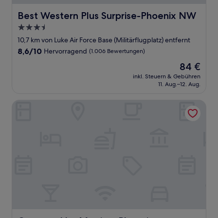
Best Western Plus Surprise-Phoenix NW
Best Western Plus Surprise-Phoenix NW
3.5-
Sterne-
10,7 km von Luke Air Force Base (Militärflugplatz) entfernt
Unterkunft
8.6
8,6/10
Hervorragend
(1.006 Bewertungen)
von
Der
84 €
10,
Preis
Hervorragend,
inkl. Steuern & Gebühren
beträgt
11. Aug.–12. Aug.
(1.006
84 €
Bewertungen)
Courtyard by Marriott Phoenix West/Avondale