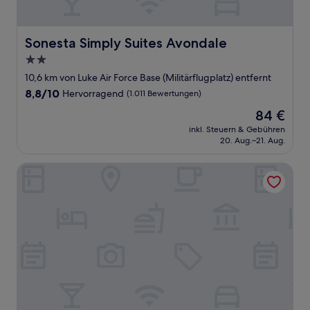
Sonesta Simply Suites Avondale
Sonesta Simply Suites Avondale
2.0-
Sterne-
10,6 km von Luke Air Force Base (Militärflugplatz) entfernt
Unterkunft
8.8
8,8/10
Hervorragend
(1.011 Bewertungen)
von
Der
84 €
10,
Preis
Hervorragend,
inkl. Steuern & Gebühren
beträgt
20. Aug.–21. Aug.
(1.011
84 €
Bewertungen)
Fairfield Inn & Suites by Marriott Phoenix West/Tolleson