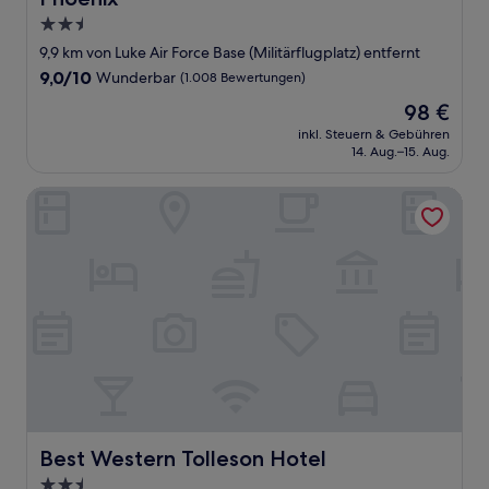
2.5-
Sterne-
9,9 km von Luke Air Force Base (Militärflugplatz) entfernt
Unterkunft
9.0
9,0/10
Wunderbar
(1.008 Bewertungen)
von
Der
98 €
10,
Preis
Wunderbar,
inkl. Steuern & Gebühren
beträgt
14. Aug.–15. Aug.
(1.008
98 €
Bewertungen)
Best Western Tolleson Hotel
Best Western Tolleson Hotel
Best Western Tolleson Hotel
2.5-