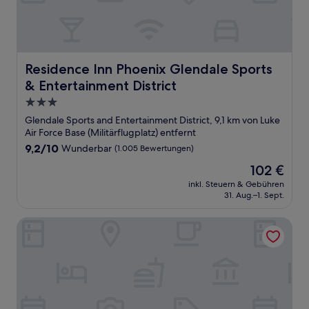
Residence Inn Phoenix Glendale Sports & Entertainment D
Residence Inn Phoenix Glendale Sports
& Entertainment District
3.0-
Sterne-
Glendale Sports and Entertainment District, 9,1 km von Luke
Unterkunft
Air Force Base (Militärflugplatz) entfernt
9.2
9,2/10
Wunderbar
(1.005 Bewertungen)
von
Der
102 €
10,
Preis
Wunderbar,
inkl. Steuern & Gebühren
beträgt
31. Aug.–1. Sept.
(1.005
102 €
Bewertungen)
The Wigwam