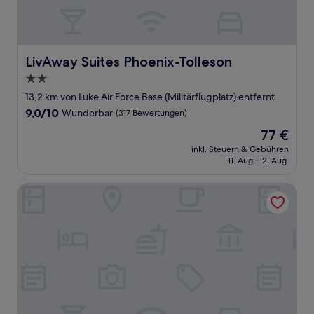
LivAway Suites Phoenix-Tolleson
LivAway Suites Phoenix-Tolleson
2.0-
Sterne-
13,2 km von Luke Air Force Base (Militärflugplatz) entfernt
Unterkunft
9.0
9,0/10
Wunderbar
(317 Bewertungen)
von
Der
77 €
10,
Preis
Wunderbar,
inkl. Steuern & Gebühren
beträgt
11. Aug.–12. Aug.
(317
77 €
Bewertungen)
Sonesta Simply Suites Avondale