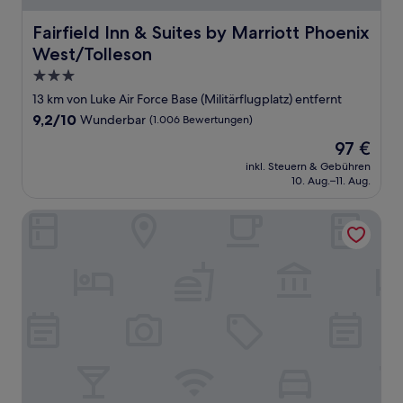
Fairfield Inn & Suites by Marriott Phoenix West/Tolleson
Fairfield Inn & Suites by Marriott Phoenix
West/Tolleson
3.0-
Sterne-
13 km von Luke Air Force Base (Militärflugplatz) entfernt
Unterkunft
9.2
9,2/10
Wunderbar
(1.006 Bewertungen)
von
Der
97 €
10,
Preis
Wunderbar,
inkl. Steuern & Gebühren
beträgt
10. Aug.–11. Aug.
(1.006
97 €
Bewertungen)
Windmill Suites Surprise - Phoenix, an Ascend Collection 