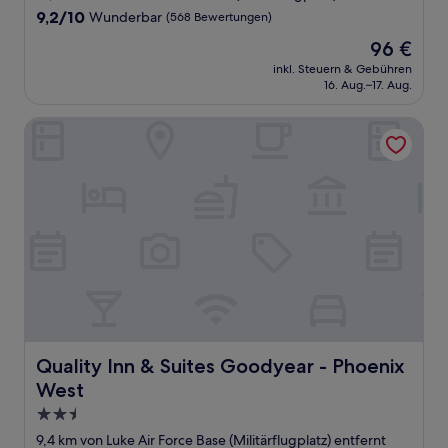
Unterkunft
9.2
9,2/10
Wunderbar
(568 Bewertungen)
von
Der
96 €
10,
Preis
Wunderbar,
inkl. Steuern & Gebühren
beträgt
16. Aug.–17. Aug.
(568
96 €
Bewertungen)
Quality Inn & Suites Goodyear - Phoenix West
Quality Inn & Suites Goodyear - Phoenix West
Quality Inn & Suites Goodyear - Phoenix
West
2.5-
Sterne-
9,4 km von Luke Air Force Base (Militärflugplatz) entfernt