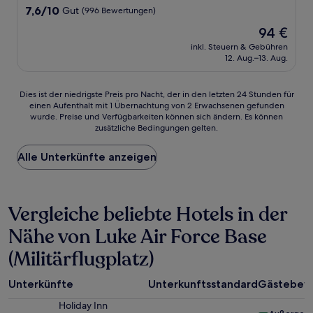
Unterkunft
7.6
7,6/10
Gut
(996 Bewertungen)
von
Der
94 €
10,
Preis
Gut,
inkl. Steuern & Gebühren
beträgt
12. Aug.–13. Aug.
(996
94 €
Bewertungen)
Dies
Dies ist der niedrigste Preis pro Nacht, der in den letzten 24 Stunden für
einen Aufenthalt mit 1 Übernachtung von 2 Erwachsenen gefunden
ist
wurde. Preise und Verfügbarkeiten können sich ändern. Es können
der
zusätzliche Bedingungen gelten.
niedrigste
Preis
Alle Unterkünfte anzeigen
pro
Nacht,
der
in
Vergleiche beliebte Hotels in der
den
letzten
Nähe von Luke Air Force Base
24 Stunden
für
(Militärflugplatz)
einen
Aufenthalt
mit
Unterkünfte
Unterkunftsstandard
Gästebew
1 Übernachtung
Holiday Inn
von