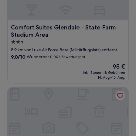
Comfort Suites Glendale - State Farm Stadium Area
Comfort Suites Glendale - State Farm
Stadium Area
2.5-
Sterne-
8,9 km von Luke Air Force Base (Militärflugplatz) entfernt
Unterkunft
9.0
9,0/10
Wunderbar
(1.004 Bewertungen)
von
Der
95 €
10,
Preis
Wunderbar,
inkl. Steuern & Gebühren
beträgt
14. Aug.–15. Aug.
(1.004
95 €
Bewertungen)
LivAway Suites Phoenix-Tolleson