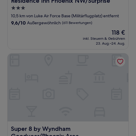
Residence Inn Phoenix NW/Surprise
3.0-
Sterne-
10,5 km von Luke Air Force Base (Militärflugplatz) entfernt
Unterkunft
9.6
9,6/10
Außergewöhnlich
(611 Bewertungen)
von
Der
118 €
10,
Preis
Außergewöhnlich,
inkl. Steuern & Gebühren
beträgt
23. Aug.–24. Aug.
(611
118 €
Bewertungen)
Super 8 by Wyndham Goodyear/Phoenix Area
Super 8 by Wyndham Goodyear/Phoenix Area
Super 8 by Wyndham