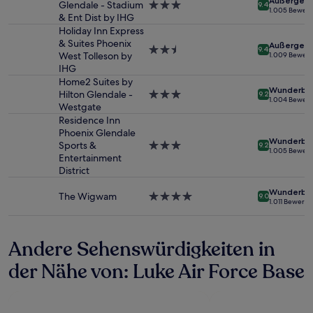
Außergewö
Glendale - Stadium
3.0-
9.4
2 Erwachsenen
1.005 Bewer
& Ent Dist by IHG
Sterne-
gefunden
Unterkunft
Holiday Inn Express
wurde.
& Suites Phoenix
Preise
Außergewö
2.5-
9.4
West Tolleson by
1.009 Bewer
und
Sterne-
IHG
Verfügbarkeiten
Unterkunft
Home2 Suites by
können
Wunderba
Hilton Glendale -
3.0-
sich
9.2
1.004 Bewer
Westgate
Sterne-
ändern.
Unterkunft
Residence Inn
Es
Phoenix Glendale
können
Wunderba
Sports &
3.0-
zusätzliche
9.2
1.005 Bewer
Entertainment
Sterne-
Bedingungen
District
Unterkunft
gelten.
Wunderba
The Wigwam
4.0-
9.0
1.011 Bewert
Sterne-
Unterkunft
Andere Sehenswürdigkeiten in
der Nähe von: Luke Air Force Base