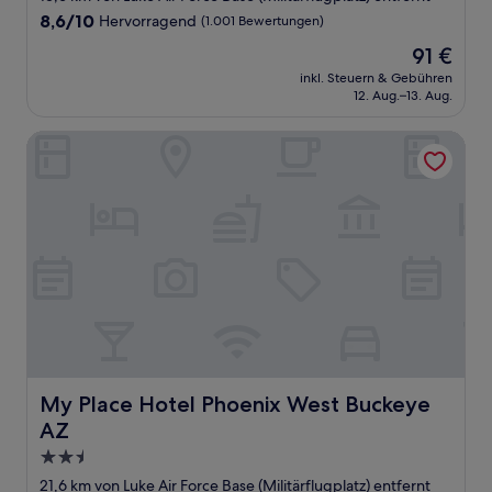
Unterkunft
8.6
8,6/10
Hervorragend
(1.001 Bewertungen)
von
Der
91 €
10,
Preis
Hervorragend,
inkl. Steuern & Gebühren
beträgt
12. Aug.–13. Aug.
(1.001
91 €
Bewertungen)
My Place Hotel Phoenix West Buckeye AZ
My Place Hotel Phoenix West Buckeye AZ
My Place Hotel Phoenix West Buckeye
AZ
2.5-
Sterne-
21,6 km von Luke Air Force Base (Militärflugplatz) entfernt