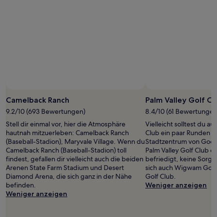
Foto von Dan Rose
Öffentliches
Foto
Camelback Ranch
Palm Valley Golf Cl
von
9.2/10 (693 Bewertungen)
8.4/10 (61 Bewertungen
Dan
Stell dir einmal vor, hier die Atmosphäre
Vielleicht solltest du a
Rose
hautnah mitzuerleben: Camelback Ranch
Club ein paar Runden d
(Baseball-Stadion), Maryvale Village. Wenn du
Stadtzentrum von Good
Camelback Ranch (Baseball-Stadion) toll
Palm Valley Golf Club de
findest, gefallen dir vielleicht auch die beiden
befriedigt, keine Sorge
Arenen State Farm Stadium und Desert
sich auch Wigwam Golf
Diamond Arena, die sich ganz in der Nähe
Golf Club.
befinden.
Weniger anzeigen
Weniger anzeigen