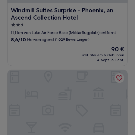
Windmill Suites Surprise - Phoenix, an Ascend Collection
Windmill Suites Surprise - Phoenix, an
Ascend Collection Hotel
2.5-
Sterne-
11,1 km von Luke Air Force Base (Militärflugplatz) entfernt
Unterkunft
8.6
8,6/10
Hervorragend
(1.029 Bewertungen)
von
Der
90 €
10,
Preis
Hervorragend,
inkl. Steuern & Gebühren
beträgt
4. Sept.–5. Sept.
(1.029
90 €
Bewertungen)
Best Western Plus Surprise-Phoenix NW