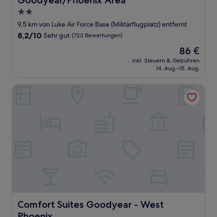
Goodyear/Phoenix Area
2.0-
Sterne-
9,5 km von Luke Air Force Base (Militärflugplatz) entfernt
Unterkunft
8.2
8,2/10
Sehr gut
(723 Bewertungen)
von
Der
86 €
10,
Preis
Sehr
inkl. Steuern & Gebühren
beträgt
14. Aug.–15. Aug.
gut,
86 €
(723
Bewertungen)
Comfort Suites Goodyear - West Phoenix
Comfort Suites Goodyear - West Phoenix
Comfort Suites Goodyear - West
Phoenix