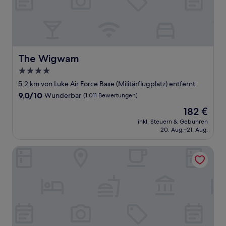
The Wigwam
The Wigwam
4.0-
Sterne-
5,2 km von Luke Air Force Base (Militärflugplatz) entfernt
Unterkunft
9.0
9,0/10
Wunderbar
(1.011 Bewertungen)
von
Der
182 €
10,
Preis
Wunderbar,
inkl. Steuern & Gebühren
beträgt
20. Aug.–21. Aug.
(1.011
182 €
Bewertungen)
Comfort Suites Glendale - State Farm Stadium Area