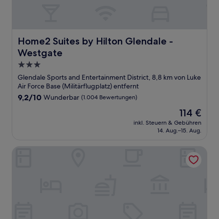
Home2 Suites by Hilton Glendale - Westgate
Home2 Suites by Hilton Glendale -
Westgate
3.0-
Sterne-
Glendale Sports and Entertainment District, 8,8 km von Luke
Unterkunft
Air Force Base (Militärflugplatz) entfernt
9.2
9,2/10
Wunderbar
(1.004 Bewertungen)
von
Der
114 €
10,
Preis
Wunderbar,
inkl. Steuern & Gebühren
beträgt
14. Aug.–15. Aug.
(1.004
114 €
Bewertungen)
Residence Inn Phoenix Glendale Sports & Entertainment Di