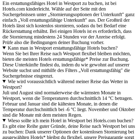
Ein erstattungsfähiges Hotel in Westport zu buchen, ist bei
Hotels.com kinderleicht. Wähle auf der Seite mit den
Suchergebnissen unter „Stornierungsoptionen der Unterkunft" ganz
einfach „Voll erstattungsfähige Unterkunft" aus. Der Großteil der
Hotels lässt sich kostenlos stornieren, sodass du bei Bedarf eine
Rückerstattung erhältst. Bei einigen Hotels ist es erforderlich, dass
die Stornierung mindestens 24 Stunden vor der Anreise erfolgt.
Prüfe also die Bedingungen deiner Buchung vorher.
Kann man in Westport erstattungsfähige Hotels buchen?
Wenn Sie bei Ihrer Reise nach Westport flexibel bleiben möchten,
bieten die meisten Hotels erstattungsfähige* Preise zur Buchung.
Diese Unterkünfte findest du, indem du wie gewohnt auf unserer
Website suchst und mithilfe des Filters „Voll erstattungsfähig" die
Suchergebnisse eingrenzt.
Wie wird voraussichtlich während meiner Reise das Wetter in
Westport?
Juli und August sind normalerweise die wärmsten Monate in
Westport, wenn die Temperaturen durchschnittlich 14 °C betragen.
Februar und Januar sind die kältesten Monate, in denen die
Temperatur durchschnittlich bei -6 °C liegt. November und Oktober
sind die Monate mit dem meisten Regen.
Wieso sollte ich mein Hotel in Westport bei Hotels.com buchen?
Es gibt eine Reihe guter Gründe, deine Reise nach Westport bei uns
zu buchen: Dank unserer Optionen der kostenlosen Stornierung bei
ausgewählten Hotels* bleibst du flexibel, unsere Preisgarantie sorgt