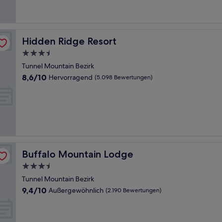
(1.487
Bewertungen)
Hidden Ridge Resort
Hidden Ridge Resort
3.5-
Sterne-
Tunnel Mountain Bezirk
Unterkunft
8.6
8,6/10
Hervorragend
(5.098 Bewertungen)
von
10,
Hervorragend,
(5.098
Bewertungen)
Buffalo Mountain Lodge
Buffalo Mountain Lodge
3.5-
Sterne-
Tunnel Mountain Bezirk
Unterkunft
9.4
9,4/10
Außergewöhnlich
(2.190 Bewertungen)
von
10,
Außergewöhnlich,