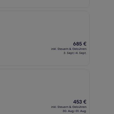
Der
685 €
Preis
inkl. Steuern & Gebühren
beträgt
3. Sept.–4. Sept.
685 €
Der
453 €
Preis
inkl. Steuern & Gebühren
beträgt
30. Aug.–31. Aug.