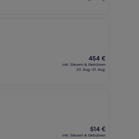
183 €
Der
454 €
Preis
inkl. Steuern & Gebühren
beträgt
20. Aug.–21. Aug.
454 €
Der
514 €
Preis
inkl. Steuern & Gebühren