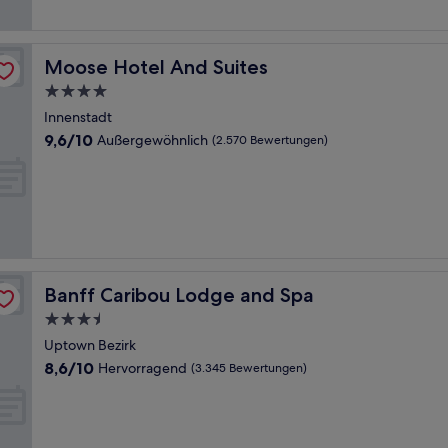
Bewertungen)
Moose Hotel And Suites
Moose Hotel And Suites
4.0-
Sterne-
Innenstadt
Unterkunft
9.6
9,6/10
Außergewöhnlich
(2.570 Bewertungen)
von
10,
Außergewöhnlich,
(2.570
Bewertungen)
Banff Caribou Lodge and Spa
Banff Caribou Lodge and Spa
3.5-
Sterne-
Uptown Bezirk
Unterkunft
8.6
8,6/10
Hervorragend
(3.345 Bewertungen)
von
10,
Hervorragend,
(3.345