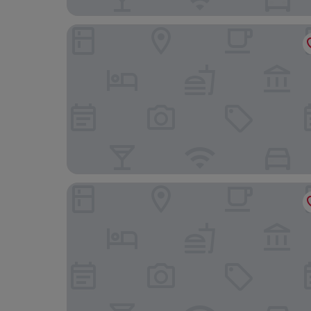
Otter Hotel
Fairmont Banff Springs