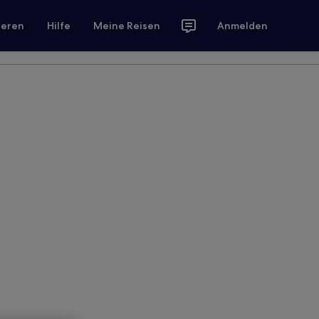
ieren
Hilfe
Meine Reisen
Anmelden