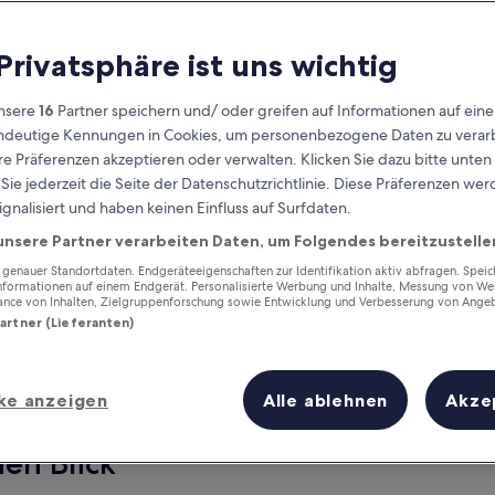
 Privatsphäre ist uns wichtig
nsere
16
Partner speichern und/ oder greifen auf Informationen auf ein
eindeutige Kennungen in Cookies, um personenbezogene Daten zu verarb
e Präferenzen akzeptieren oder verwalten. Klicken Sie dazu bitte unten
ie jederzeit die Seite der Datenschutzrichtlinie. Diese Präferenzen we
ignalisiert und haben keinen Einfluss auf Surfdaten.
unsere Partner verarbeiten Daten, um Folgendes bereitzustelle
Verdiene Prämien für jede
wahrgenommene Übernachtung
enauer Standortdaten. Endgeräteeigenschaften zur Identifikation aktiv abfragen. Spei
Informationen auf einem Endgerät. Personalisierte Werbung und Inhalte, Messung von We
ance von Inhalten, Zielgruppenforschung sowie Entwicklung und Verbesserung von Ange
Partner (Lieferanten)
ke anzeigen
Alle ablehnen
Akze
Morgen
Dieses Wochenende
7. Aug. - 8. Aug.
7. Aug. - 9. Aug.
nen Blick