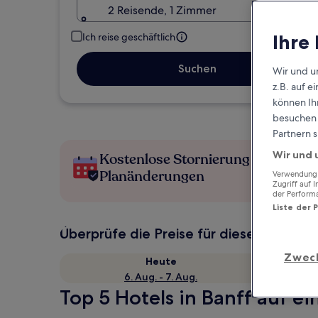
2 Reisende, 1 Zimmer
Ihre
Ich reise geschäftlich
Suchen
Wir und u
z.B. auf 
können Ihr
besuchen S
Partnern s
Wir und 
Kostenlose Stornierung bei
Planänderungen
Verwendung g
Zugriff auf 
der Perform
Liste der 
Überprüfe die Preise für diese Daten
Zwec
Heute
6. Aug. - 7. Aug.
Top 5 Hotels in Banff auf ei