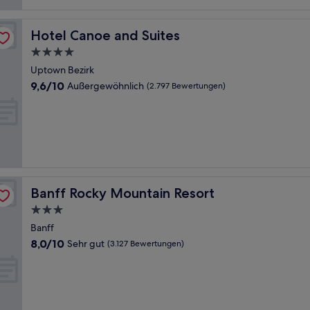
Hotel Canoe and Suites
Hotel Canoe and Suites
4.0-
Sterne-
Uptown Bezirk
Unterkunft
9.6
9,6/10
Außergewöhnlich
(2.797 Bewertungen)
von
10,
Außergewöhnlich,
(2.797
Bewertungen)
Banff Rocky Mountain Resort
Banff Rocky Mountain Resort
3.0-
Sterne-
Banff
Unterkunft
8.0
8,0/10
Sehr gut
(3.127 Bewertungen)
von
10,
Sehr
gut,
(3.127