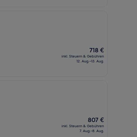
Der
718 €
Preis
inkl. Steuern & Gebühren
beträgt
12. Aug.–13. Aug.
718 €
Der
807 €
Preis
inkl. Steuern & Gebühren
beträgt
7. Aug.–8. Aug.
807 €