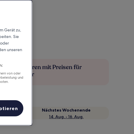
em Gerät zu,
eiten. Sie
 oder
rden unseren
n:
Mehr sparen mit Preisen für
Mitglieder
chern von oder
rbeleistung und
boten.
ptieren
Nächstes Wochenende
14. Aug. - 16. Aug.