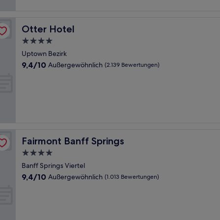
Bewertungen)
Otter Hotel
Otter Hotel
4.0-
Sterne-
Uptown Bezirk
Unterkunft
9.4
9,4/10
Außergewöhnlich
(2.139 Bewertungen)
von
10,
Außergewöhnlich,
(2.139
Bewertungen)
Fairmont Banff Springs
Fairmont Banff Springs
4.0-
Sterne-
Banff Springs Viertel
Unterkunft
9.4
9,4/10
Außergewöhnlich
(1.013 Bewertungen)
von
10,
Außergewöhnlich,
(1.013