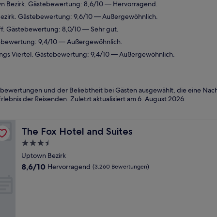
n Bezirk. Gästebewertung: 8,6/10 — Hervorragend.
ezirk. Gästebewertung: 9,6/10 — Außergewöhnlich.
f. Gästebewertung: 8,0/10 — Sehr gut.
ebewertung: 9,4/10 — Außergewöhnlich.
ings Viertel. Gästebewertung: 9,4/10 — Außergewöhnlich.
bewertungen und der Beliebtheit bei Gästen ausgewählt, die eine Nach
rlebnis der Reisenden. Zuletzt aktualisiert am
6. August 2026
.
The Fox Hotel and Suites
The Fox Hotel and Suites
3.5-
Sterne-
Uptown Bezirk
Unterkunft
8.6
8,6/10
Hervorragend
(3.260 Bewertungen)
von
10,
Hervorragend,
(3.260
Bewertungen)