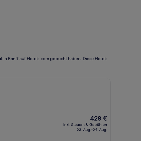
t in Banff auf Hotels.com gebucht haben. Diese Hotels
Der
428 €
Preis
inkl. Steuern & Gebühren
beträgt
23. Aug.–24. Aug.
428 €