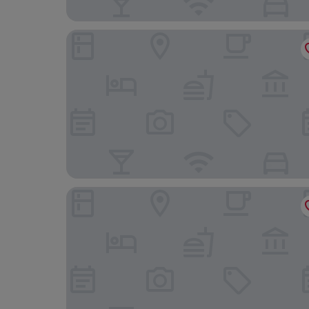
Moose Hotel And Suites
Banff Caribou Lodge and Spa