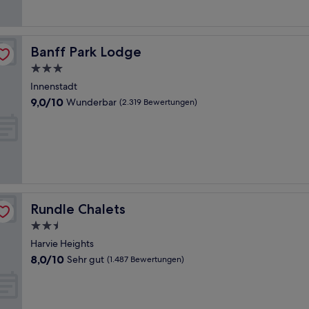
Bewertungen)
Banff Park Lodge
Banff Park Lodge
3.0-
Sterne-
Innenstadt
Unterkunft
9.0
9,0/10
Wunderbar
(2.319 Bewertungen)
von
10,
Wunderbar,
(2.319
Bewertungen)
Rundle Chalets
Rundle Chalets
2.5-
Sterne-
Harvie Heights
Unterkunft
8.0
8,0/10
Sehr gut
(1.487 Bewertungen)
von
10,
Sehr
gut,