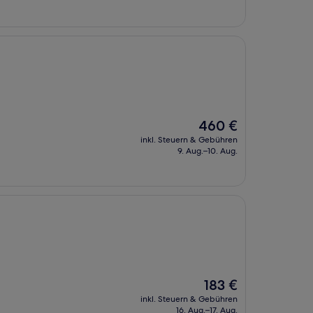
453 €
Der
460 €
Preis
inkl. Steuern & Gebühren
beträgt
9. Aug.–10. Aug.
460 €
Der
183 €
Preis
inkl. Steuern & Gebühren
beträgt
16. Aug.–17. Aug.