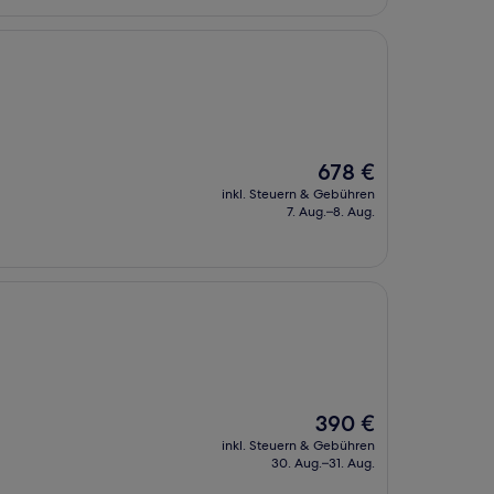
Der
678 €
Preis
inkl. Steuern & Gebühren
beträgt
7. Aug.–8. Aug.
678 €
Der
390 €
Preis
inkl. Steuern & Gebühren
beträgt
30. Aug.–31. Aug.
390 €