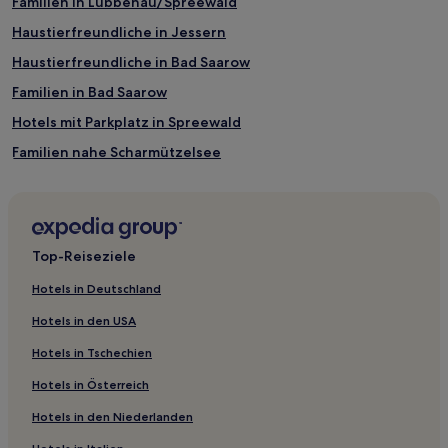
Familien in Lübbenau/Spreewald
Haustierfreundliche in Jessern
Haustierfreundliche in Bad Saarow
Familien in Bad Saarow
Hotels mit Parkplatz in Spreewald
Familien nahe Scharmützelsee
Golf nahe Scharmützelsee
Luxus nahe Scharmützelsee
Hotels mit Parkplatz nahe Scharmützelsee
Top-Reiseziele
Hotels mit Fitnessbereich nahe Scharmützelsee
Hotels in Deutschland
Haustierfreundliche nahe Scharmützelsee
Hotels in den USA
Hotels mit Parkplatz in Spree-Neiße
Hotels in Tschechien
Hotels mit inbegriffenem Frühstück in Burg
Hotels in Österreich
Business in Burg
Hotels in den Niederlanden
Familien in Burg