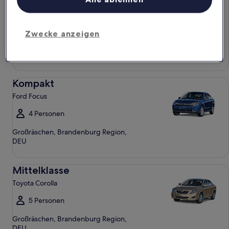
Chevrolet Spark
4 Personen
Zwecke anzeigen
Großräschen, Brandenburg Region,
DEU
Kompakt Ford Focus
Kompakt
Ford Focus
4 Personen
Großräschen, Brandenburg Region,
DEU
Mittelklasse Toyota Corolla
Mittelklasse
Toyota Corolla
5 Personen
Großräschen, Brandenburg Region,
DEU