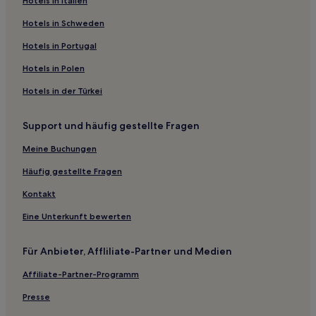
Hotels in Italien
Hotels mit Parkplatz in Burg-Dorf
Hotels mit Küchenzeile in Lübben
Hotels in Schweden
Hotels mit Parkplatz in Lübben
Hotels in Portugal
Prieroser Mühle Hotels
Hotels in Polen
Klein Köris Hotels
Hotels in der Türkei
Neuendorf Hotels
Support und häufig gestellte Fragen
Hotels nahe Bahnhof Hubertushöhe
Meine Buchungen
Streganz Hotels
Hotels nahe Tropical Islands
Häufig gestellte Fragen
Landkreis Dahme-Spreewald: Hotels
Kontakt
Cottbus Hotels
Eine Unterkunft bewerten
Hotels nahe Bahnhof Mixdorf
Für Anbieter, Affliliate-Partner und Medien
Lübbenau/Spreewald Hotels
Affiliate-Partner-Programm
Glinzig Hotels
Presse
Hotels nahe Armeestrand