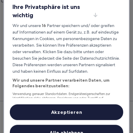
Anderen Rückgabeort hinzufügen
Ihre Privatsphäre ist uns
Abholdatum
Rückgabedatum
wichtig
20. Aug.
21. Aug.
Wir und unsere
16
Partner speichern und/ oder greifen
Abholzeit
Rückgabezeit
auf Informationen auf einem Gerät zu, z.B. auf eindeutige
Kennungen in Cookies, um personenbezogene Daten zu
verarbeiten. Sie können Ihre Präferenzen akzeptieren
Ich habe einen Rabattcode
oder verwalten. Klicken Sie dazu bitte unten oder
besuchen Sie jederzeit die Seite der Datenschutzrichtlinie.
Suchen
Diese Präferenzen werden unseren Partnern signalisiert
und haben keinen Einfluss auf Surfdaten.
Wir und unsere Partner verarbeiten Daten, um
Vergleiche Autovermieter und buche Flug, Hotel
Mitg
Folgendes bereitzustellen:
und Mietwagen zusammen, um noch mehr zu
Hote
sparen.
Feri
Verwendung genauer Standortdaten. Endgeräteeigenschaften zur
Identifikation aktiv abfragen. Speichern von oder Zugriff auf
Informationen auf einem Endgerät. Personalisierte Werbung und
Top-Mietwagenangebote –
Inhalte, Messung von Werbeleistung und der Performance von Inhalten,
Zielgruppenforschung sowie Entwicklung und Verbesserung von
Akzeptieren
Großräschen
Angeboten.
Liste der Partner (Lieferanten)
Economy Chevrolet Spark
Economy
Alle ablehnen