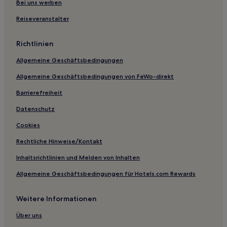
Selchow Hotels
Bei uns werben
Rietz-Neuendorf Hotels
Reiseveranstalter
Hotels nahe Besucherzentrum Lausitzer Seenland
Richtlinien
Glienicke Hotels
Allgemeine Geschäftsbedingungen
Hotels nahe Wendisch-Deutsche Doppelkirche
Allgemeine Geschäftsbedingungen von FeWo-direkt
Kremitzaue Hotels
Barrierefreiheit
Burg Hotels
Leibchel Hotels
Datenschutz
Hotels nahe Bahnhof Oegeln
Cookies
Hotels nahe Spreewaldmuseum Lübbenau
Rechtliche Hinweise/Kontakt
Laubst Hotels
Inhaltsrichtlinien und Melden von Inhalten
Hotels nahe Stadthafen Senftenberg
Allgemeine Geschäftsbedingungen für Hotels.com Rewards
Gräbendorf Hotels
Weitere Informationen
Hotels nahe Badestelle Wolzig
Kaupen Hotels
Über uns