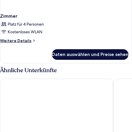
Zimmer
Platz für 4 Personen
Kostenloses WLAN
Weitere
Weitere Details
Details
für
Daten auswählen und Preise sehen
Zimmer
Ähnliche Unterkünfte
Arcus Hotel
Seehotel