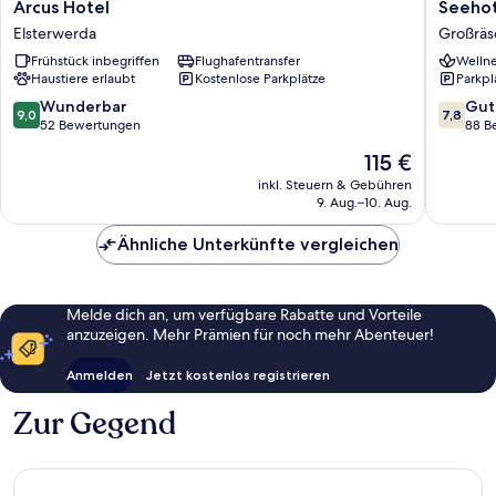
Arcus
Seehote
Arcus Hotel
Seehot
Hotel
Grossra
Elsterwerda
Großräs
Elsterwerda
Großräs
Frühstück inbegriffen
Flughafentransfer
Wellne
Haustiere erlaubt
Kostenlose Parkplätze
Parkpl
9.0
7.8
Wunderbar
Gut
9,0
7,8
von
von
52 Bewertungen
88 B
10,
10,
Der
115 €
Wunderbar,
Gut,
Preis
52
88
inkl. Steuern & Gebühren
beträgt
9. Aug.–10. Aug.
Bewertungen
Bewert
115 €
Ähnliche Unterkünfte vergleichen
Melde dich an, um verfügbare Rabatte und Vorteile
anzuzeigen. Mehr Prämien für noch mehr Abenteuer!
Anmelden
Jetzt kostenlos registrieren
Zur Gegend