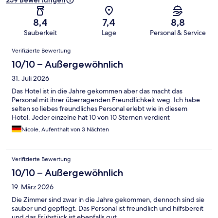
259 Bewertungen
8,4
7,4
8,8
Sauberkeit
Lage
Personal & Service
Bewertungen
Verifizierte Bewertung
10/10 – Außergewöhnlich
31. Juli 2026
Das Hotel ist in die Jahre gekommen aber das macht das
Personal mit ihrer überragenden Freundlichkeit weg. Ich habe
selten so liebes freundliches Personal erlebt wie in diesem
Hotel. Jeder einzelne hat 10 von 10 Sternen verdient
Nicole, Aufenthalt von 3 Nächten
Verifizierte Bewertung
10/10 – Außergewöhnlich
19. März 2026
Die Zimmer sind zwar in die Jahre gekommen, dennoch sind sie
sauber und gepflegt. Das Personal ist freundlich und hilfsbereit
und das Frühstück ist ebenfalls gut