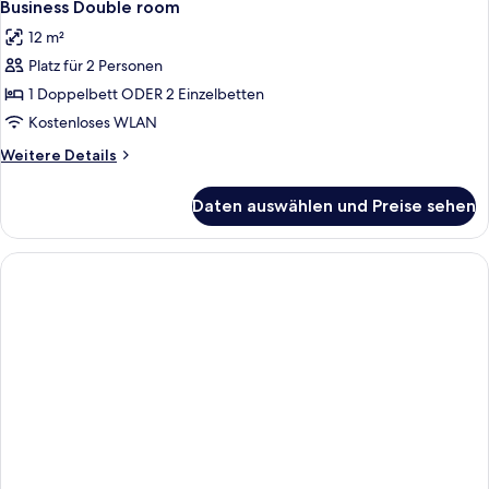
7
Business Double room
Fotos
12 m²
für
Platz für 2 Personen
Business
Double
1 Doppelbett ODER 2 Einzelbetten
room
Kostenloses WLAN
anzeigen
Weitere
Weitere Details
Details
für
Daten auswählen und Preise sehen
Business
Double
room