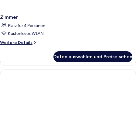
Zimmer
Platz für 4 Personen
Kostenloses WLAN
Weitere
Weitere Details
Details
für
Daten auswählen und Preise sehen
Zimmer