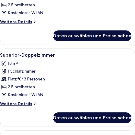
anzeigen
2 Einzelbetten
Kostenloses WLAN
Weitere
Weitere Details
Details
für
Daten auswählen und Preise sehen
Business-
Doppelzimmer
Alle
Ein Hotelzimmer mit Doppelbett, eine
8
Superior-Doppelzimmer
Fotos
18 m²
für
1 Schlafzimmer
Superior-
Doppelzimmer
Platz für 3 Personen
anzeigen
2 Einzelbetten
Kostenloses WLAN
Weitere
Weitere Details
Details
für
Daten auswählen und Preise sehen
Superior-
Doppelzimmer
Alle
Ein Hotelzimmer mit zwei Betten, eine