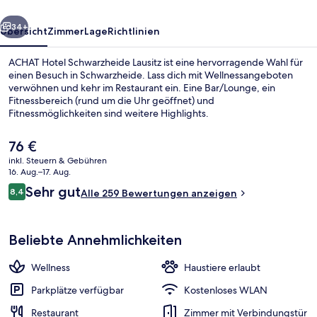
rück
Weiter
34+
Übersicht
Zimmer
Lage
Richtlinien
ACHAT Hotel Schwarzheide Lausitz ist eine hervorragende Wahl für
einen Besuch in Schwarzheide. Lass dich mit Wellnessangeboten
verwöhnen und kehr im Restaurant ein. Eine Bar/Lounge, ein
Fitnessbereich (rund um die Uhr geöffnet) und
Fitnessmöglichkeiten sind weitere Highlights.
Der
76 €
aktuelle
inkl. Steuern & Gebühren
Preis
16. Aug.–17. Aug.
Minibar, Zimmersafe, Schreibtisch, V
beträgt
Bewertungen
Sehr gut
8,4
Alle 259 Bewertungen anzeigen
76 €.
8,4 von 10.
Beliebte Annehmlichkeiten
Wellness
Haustiere erlaubt
Parkplätze verfügbar
Kostenloses WLAN
Restaurant
Zimmer mit Verbindungstür