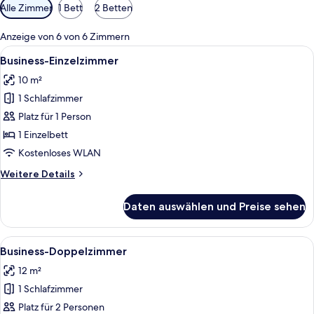
Verfügbare
Alle Zimmer
1 Bett
2 Betten
Filter
für
Anzeige von 6 von 6 Zimmern
Zimmer
Alle
Ein Hotelzimmer mit zwei Betten, eine
6
Business-Einzelzimmer
Fotos
10 m²
für
1 Schlafzimmer
Business-
Einzelzimmer
Platz für 1 Person
anzeigen
1 Einzelbett
Kostenloses WLAN
Weitere
Weitere Details
Details
für
Daten auswählen und Preise sehen
Business-
Einzelzimmer
Alle
Ein Hotelzimmer mit Bett, Schreibtisch
7
Business-Doppelzimmer
Fotos
12 m²
für
1 Schlafzimmer
Business-
Doppelzimmer
Platz für 2 Personen