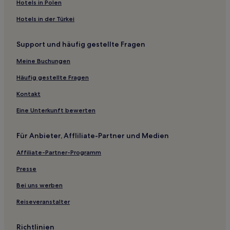
Pécsváradi: Hotels
Hotels in Polen
Kölked Hotels
Hotels in der Türkei
Görcsönydoboka Hotels
Support und häufig gestellte Fragen
Pécsudvard Hotels
Meine Buchungen
Hotels nahe Bahnhof Villany
Pécsi: Hotels
Häufig gestellte Fragen
Babarcszőlős Hotels
Kontakt
Mohácsi: Hotels
Eine Unterkunft bewerten
Garé Hotels
Für Anbieter, Affliliate-Partner und Medien
Romonya Hotels
Affiliate-Partner-Programm
Kislippó Hotels
Presse
Komlói: Hotels
Sikonda Hotels
Bei uns werben
Zengővárkony Hotels
Reiseveranstalter
Richtlinien