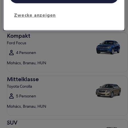
4 Personen
Zwecke anzeigen
Mohács, Branau, HUN
Kompakt Ford Focus
Kompakt
Ford Focus
4 Personen
Mohács, Branau, HUN
Mittelklasse Toyota Corolla
Mittelklasse
Toyota Corolla
5 Personen
Mohács, Branau, HUN
SUV Jeep Compass
SUV