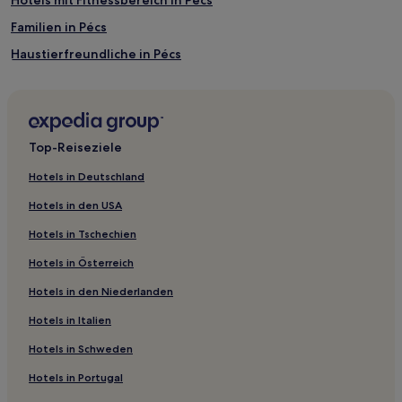
Hotels mit Fitnessbereich in Pécs
Familien in Pécs
Haustierfreundliche in Pécs
Kisdér Hotels
Branau: Hotels
Kővágótöttös Hotels
Top-Reiseziele
Hotels nahe Zoo
Hotels in Deutschland
Berkesd Hotels
Hotels in den USA
Bár Hotels
Hotels in Tschechien
Ellend Hotels
Hotels in Österreich
Miskaháza Hotels
Hotels in den Niederlanden
Hotels nahe Kathedrale von Pécs
Hotels in Italien
Drávaszabolcs Hotels
Ócsárd Hotels
Hotels in Schweden
Erzsébet Hotels
Hotels in Portugal