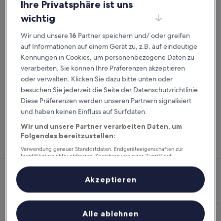
Ihre Privatsphäre ist uns
Abholdatum
Rückgabedatum
23. Aug.
24. Aug.
wichtig
Abholzeit
Rückgabezeit
Wir und unsere
16
Partner speichern und/ oder greifen
auf Informationen auf einem Gerät zu, z.B. auf eindeutige
Kennungen in Cookies, um personenbezogene Daten zu
Ich habe einen Rabattcode
verarbeiten. Sie können Ihre Präferenzen akzeptieren
oder verwalten. Klicken Sie dazu bitte unten oder
Suchen
besuchen Sie jederzeit die Seite der Datenschutzrichtlinie.
Diese Präferenzen werden unseren Partnern signalisiert
und haben keinen Einfluss auf Surfdaten.
Vergleiche Autovermieter und buche Flug, Hotel
Mitg
Wir und unsere Partner verarbeiten Daten, um
und Mietwagen zusammen, um noch mehr zu
Hote
Folgendes bereitzustellen:
sparen.
Feri
Verwendung genauer Standortdaten. Endgeräteeigenschaften zur
Identifikation aktiv abfragen. Speichern von oder Zugriff auf
Top-Mietwagenangebote –
Informationen auf einem Endgerät. Personalisierte Werbung und
Inhalte, Messung von Werbeleistung und der Performance von Inhalten,
Zielgruppenforschung sowie Entwicklung und Verbesserung von
Mohács
Akzeptieren
Angeboten.
Liste der Partner (Lieferanten)
Economy Chevrolet Spark
Economy
Alle ablehnen
Chevrolet Spark