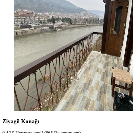
Ziyagil Konağı
9,4
/
10
Hervorragend! (665 Bewertungen)