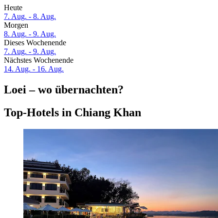
Heute
7. Aug. - 8. Aug.
Morgen
8. Aug. - 9. Aug.
Dieses Wochenende
7. Aug. - 9. Aug.
Nächstes Wochenende
14. Aug. - 16. Aug.
Loei – wo übernachten?
Top-Hotels in Chiang Khan