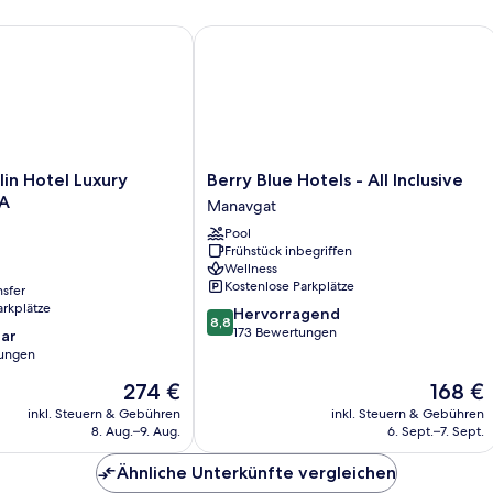
 Hotel Luxury Resort & SPA
Berry Blue Hotels - All Inclusive
Berry
in Hotel Luxury
Berry Blue Hotels - All Inclusive
Blue
PA
Manavgat
Hotels
Pool
-
Frühstück inbegriffen
All
Wellness
Inclusive
Kostenlose Parkplätze
nsfer
Manavgat
arkplätze
8.8
Hervorragend
8,8
von
173 Bewertungen
ar
10,
ungen
Hervorragend,
Der
Der
274 €
168 €
173
Preis
Preis
Bewertungen
inkl. Steuern & Gebühren
inkl. Steuern & Gebühren
beträgt
beträgt
8. Aug.–9. Aug.
6. Sept.–7. Sept.
274 €
168 €
Ähnliche Unterkünfte vergleichen