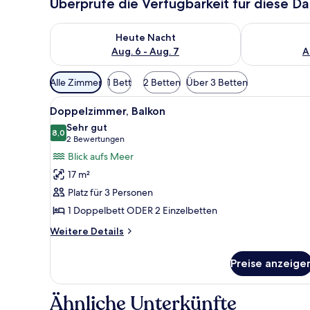
Überprüfe die Verfügbarkeit für diese D
Überprüfe die Verfügbarkeit für heute Nacht, Aug. 6
Überprüfe die
Heute Nacht
Aug. 6 - Aug. 7
A
Verfügbare
Alle Zimmer
1 Bett
2 Betten
Über 3 Betten
Filter
Alle
Ein Schlafzimmer mit Bett, Nac
für
10
Doppelzimmer, Balkon
Fotos
Zimmer
Sehr gut
für
8,0
8,0 von 10
(2
2 Bewertungen
Doppelzimmer,
Bewertungen)
Blick aufs Meer
Balkon
17 m²
anzeigen
Platz für 3 Personen
1 Doppelbett ODER 2 Einzelbetten
Weitere
Weitere Details
Details
für
Preise anzeige
Doppelzimmer,
Balkon
Ähnliche Unterkünfte