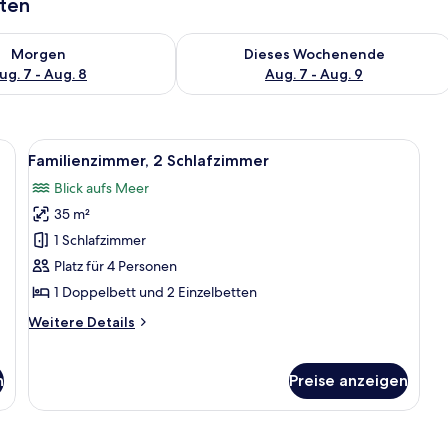
aten
 - Aug. 7.
 Verfügbarkeit für morgen, Aug. 7 - Aug. 8.
Überprüfe die Verfügbarkeit für dies
Morgen
Dieses Wochenende
ug. 7 - Aug. 8
Aug. 7 - Aug. 9
httisch und einem Gemälde, das eine Strandansicht zeigt.
Alle
Ein Hotelzimmer mit Bett, Schreibtisch
7
Familienzimmer, 2 Schlafzimmer
Fotos
Blick aufs Meer
für
35 m²
Familienzimmer,
2 Schlafzimmer
1 Schlafzimmer
anzeigen
Platz für 4 Personen
1 Doppelbett und 2 Einzelbetten
Weitere
Weitere Details
Details
für
Familienzimmer,
n
Preise anzeigen
2 Schlafzimmer