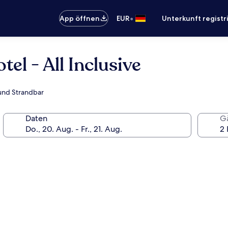
•
App öffnen
EUR
Unterkunft registr
el - All Inclusive
 und Strandbar
Daten
G