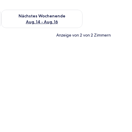
es Wochenende, Aug. 7 - Aug. 9.
Überprüfe die Verfügbarkeit für nächstes Wochenende, Aug. 1
Nächstes Wochenende
Aug. 14 - Aug. 16
Anzeige von 2 von 2 Zimmern
, Stuhl und Blick auf den Strand.