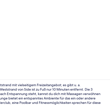
Unterkunfts
atstrand mit vielseitigem Freizeitangebot; es gibt u. a.
Weststrand von Side ist zu Fuß nur 10 Minuten entfernt. Die 3
nach Entspannung steht, kannst du dich mit Massagen verwöhnen
4 Restaurant
ounge bietet ein entspanntes Ambiente für das ein oder andere
derclub, eine Poolbar und Fitnessmöglichkeiten sprechen für diese