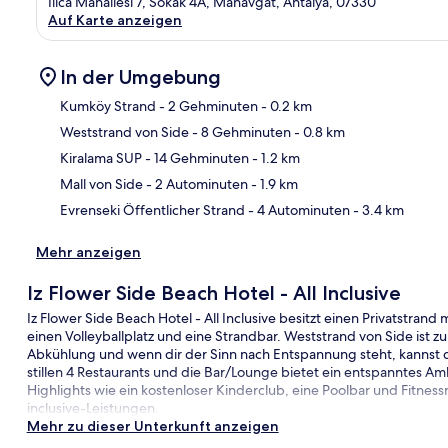
Ilica Mahallesi 7, Sokak 4A, Manavgat, Antalya, 07330
Auf Karte anzeigen
In der Umgebung
Kumköy Strand
- 2 Gehminuten
- 0.2 km
Weststrand von Side
- 8 Gehminuten
- 0.8 km
Kar
Kiralama SUP
- 14 Gehminuten
- 1.2 km
Mall von Side
- 2 Autominuten
- 1.9 km
Evrenseki Öffentlicher Strand
- 4 Autominuten
- 3.4 km
Mehr anzeigen
Iz Flower Side Beach Hotel - All Inclusive
Iz Flower Side Beach Hotel - All Inclusive besitzt einen Privatstrand
einen Volleyballplatz und eine Strandbar. Weststrand von Side ist z
Abkühlung und wenn dir der Sinn nach Entspannung steht, kannst
stillen 4 Restaurants und die Bar/Lounge bietet ein entspanntes Am
Highlights wie ein kostenloser Kinderclub, eine Poolbar und Fitness
inclusive-Leistungen.
Mehr zu dieser Unterkunft anzeigen