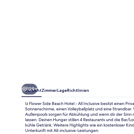
Hotel
-
All
Inclusive
129+
Übersicht
Zimmer
Lage
Richtlinien
Iz Flower Side Beach Hotel - All Inclusive besitzt einen Priv
Sonnenschirme, einen Volleyballplatz und eine Strandbar. 
Außenpools sorgen für Abkühlung und wenn dir der Sinn 
lassen. Deinen Hunger stillen 4 Restaurants und die Bar/L
kühle Getränk. Weitere Highlights wie ein kostenloser Kin
Unterkunft mit All-inclusive-Leistungen.