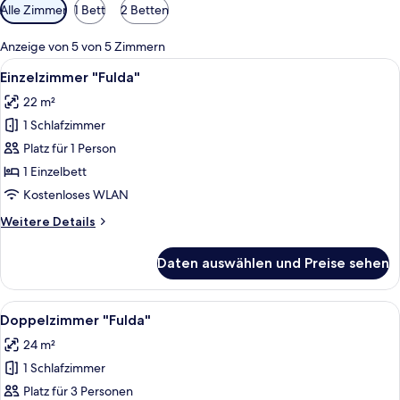
Verfügbare
Alle Zimmer
1 Bett
2 Betten
Filter
für
Anzeige von 5 von 5 Zimmern
Zimmer
Alle
Ein Hotelzimmer mit Bett, Stuhl, Tisch
6
Einzelzimmer "Fulda"
Fotos
22 m²
für
1 Schlafzimmer
Einzelzimmer
"Fulda"
Platz für 1 Person
anzeigen
1 Einzelbett
Kostenloses WLAN
Weitere
Weitere Details
Details
für
Daten auswählen und Preise sehen
Einzelzimmer
"Fulda"
Alle
Ein Hotelzimmer mit einem großen Bett
7
Doppelzimmer "Fulda"
Fotos
24 m²
für
1 Schlafzimmer
Doppelzimmer
"Fulda"
Platz für 3 Personen