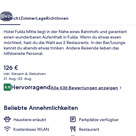
rück
Weiter
42+
Übersicht
Zimmer
Lage
Richtlinien
Hotel Fulda Mitte liegt in der Nähe eines Bahnhofs und garantiert
einen wunderbaren Aufenthalt in Fulda. Wenn du etwas essen
möchtest, hast du die Wahl aus 2 Restaurants. In der Bar/Lounge
kannst du abends etwas trinken. Andere Reisende lieben das
hilfsbereite Personal.
Der
126 €
aktuelle
inkl. Steuern & Gebühren
Preis
21. Aug.–22. Aug.
Fassade der Unterkunft – Abend/Nac
beträgt
Bewertungen
Hervorragend
8,8
Alle 636 Bewertungen anzeigen
126 €.
8,8 von 10.
Beliebte Annehmlichkeiten
Haustiere erlaubt
Parkplätze verfügbar
Kostenloses WLAN
Restaurant