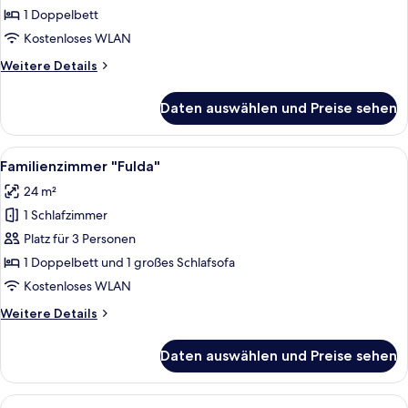
anzeigen
1 Doppelbett
Kostenloses WLAN
Weitere
Weitere Details
Details
für
Daten auswählen und Preise sehen
Doppelzimmer
"Fulda"
Alle
Ein Hotelzimmer mit zwei Betten, eine
5
Familienzimmer "Fulda"
Fotos
24 m²
für
1 Schlafzimmer
Familienzimmer
"Fulda"
Platz für 3 Personen
anzeigen
1 Doppelbett und 1 großes Schlafsofa
Kostenloses WLAN
Weitere
Weitere Details
Details
für
Daten auswählen und Preise sehen
Familienzimmer
"Fulda"
Alle
Ein Hotelzimmer mit einem großen Bett