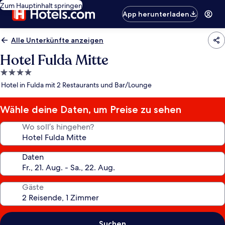
Zum Hauptinhalt springen
App herunterladen
Alle Unterkünfte anzeigen
Hotel Fulda Mitte
4.0-
Sterne-
Hotel in Fulda mit 2 Restaurants und Bar/Lounge
Unterkunft
Wähle deine Daten, um Preise zu sehen
Wo soll’s hingehen?
Daten
Gäste
Suchen