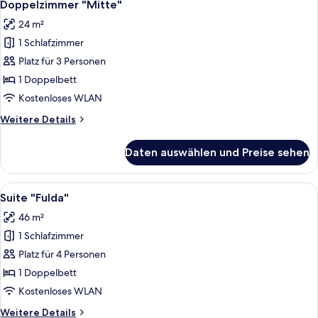
6
Doppelzimmer "Mitte"
Fotos
24 m²
für
1 Schlafzimmer
Doppelzimmer
"Mitte"
Platz für 3 Personen
anzeigen
1 Doppelbett
Kostenloses WLAN
Weitere
Weitere Details
Details
für
Daten auswählen und Preise sehen
Doppelzimmer
"Mitte"
Alle
Ein Hotelzimmer mit Sofa, Sessel, Esst
9
Suite "Fulda"
Fotos
46 m²
für
1 Schlafzimmer
Suite
"Fulda"
Platz für 4 Personen
anzeigen
1 Doppelbett
Kostenloses WLAN
Weitere
Weitere Details