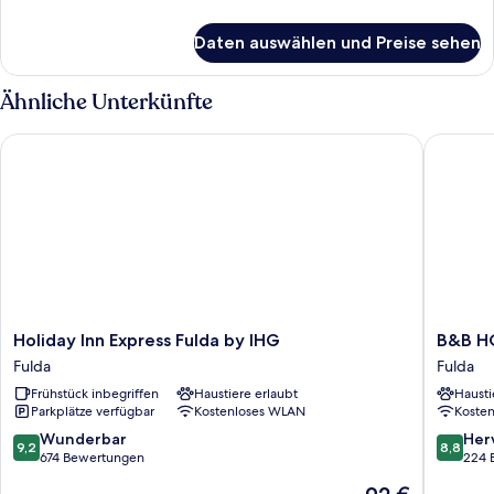
Details
für
Daten auswählen und Preise sehen
Suite
"Fulda"
Ähnliche Unterkünfte
Holiday Inn Express Fulda by IHG
B&B HOT
Holiday
B&B
Holiday Inn Express Fulda by IHG
B&B HO
Inn
HOTEL
Fulda
Fulda
Express
Fulda-
Frühstück inbegriffen
Haustiere erlaubt
Hausti
Fulda
City
Parkplätze verfügbar
Kostenloses WLAN
Koste
by
Fulda
IHG
9.2
8.8
Wunderbar
Her
9,2
8,8
Fulda
von
von
674 Bewertungen
224 
10,
10,
Der