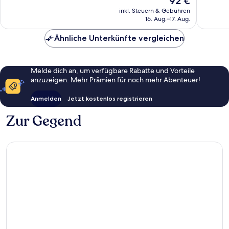
92 €
Wunderbar,
Hervorr
Preis
674
224
inkl. Steuern & Gebühren
beträgt
16. Aug.–17. Aug.
Bewertungen
Bewert
92 €
Ähnliche Unterkünfte vergleichen
Melde dich an, um verfügbare Rabatte und Vorteile
anzuzeigen. Mehr Prämien für noch mehr Abenteuer!
Anmelden
Jetzt kostenlos registrieren
Zur Gegend