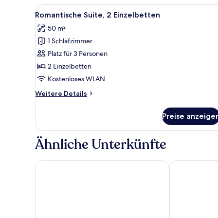
Alle
Eine Holzterrasse mit Tisch un
13
Romantische Suite, 2 Einzelbetten
Fotos
50 m²
für
1 Schlafzimmer
Romantische
Suite,
Platz für 3 Personen
2 Einzelbetten
2 Einzelbetten
anzeigen
Kostenloses WLAN
Weitere
Weitere Details
Details
für
Preise anzeige
Romantische
Suite,
2 Einzelbetten
Ähnliche Unterkünfte
SriLanta Resort and Spa
Anda Lanta Re