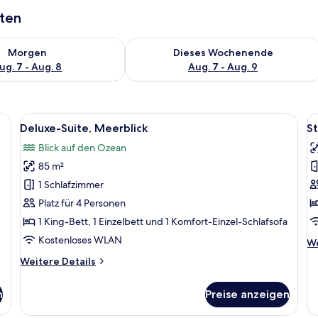
aten
 - Aug. 7.
 Verfügbarkeit für morgen, Aug. 7 - Aug. 8.
Überprüfe die Verfügbarkeit für dies
Morgen
Dieses Wochenende
ug. 7 - Aug. 8
Aug. 7 - Aug. 9
em Schild, auf dem 'Mango House Holiday Rental' steht.
Alle
Eine Holzterrasse mit einem Boot, Li
Al
17
Deluxe-Suite, Meerblick
S
Fotos
F
Blick auf den Ozean
für
f
85 m²
Deluxe-
S
Suite,
S
1 Schlafzimmer
Meerblick
a
Platz für 4 Personen
anzeigen
1 King-Bett, 1 Einzelbett und 1 Komfort-Einzel-Schlafsofa
Kostenloses WLAN
We
We
De
Weitere
Weitere Details
fü
Details
St
für
Su
n
Preise anzeigen
Deluxe-
Suite,