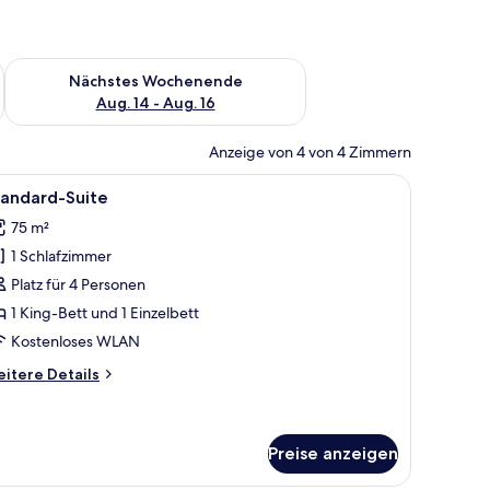
es Wochenende, Aug. 7 - Aug. 9.
Überprüfe die Verfügbarkeit für nächstes Wochenende, Aug. 1
Nächstes Wochenende
Aug. 14 - Aug. 16
Anzeige von 4 von 4 Zimmern
egestühlen und Blumentöpfen.
le
Eine Holzterrasse mit Liegestühlen, Blumentö
13
tandard-Suite
otos
75 m²
ür
1 Schlafzimmer
tandard-
uite
Platz für 4 Personen
nzeigen
1 King-Bett und 1 Einzelbett
Kostenloses WLAN
itere
itere Details
tails
r
andard-
ite
Preise anzeigen