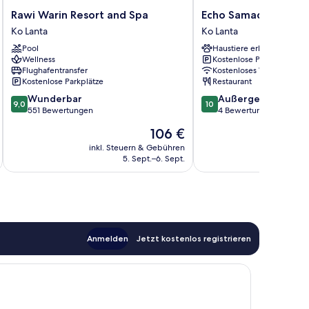
Rawi
Echo
Rawi Warin Resort and Spa
Echo Samadhi
Warin
Samadhi
Ko Lanta
Ko Lanta
Resort
Ko
Pool
Haustiere erlaubt
and
Lanta
Wellness
Kostenlose Parkplätze
Spa
Flughafentransfer
Kostenloses WLAN
Ko
Kostenlose Parkplätze
Restaurant
Lanta
9.0
10.0
Wunderbar
Außergewöhnlich
9,0
10
von
von
551 Bewertungen
4 Bewertungen
10,
10,
Der
106 €
Wunderbar,
Außergewöhnlich,
Preis
551
4
inkl. Steuern & Gebühren
beträgt
5. Sept.–6. Sept.
Bewertungen
Bewertungen
106 €
Anmelden
Jetzt kostenlos registrieren