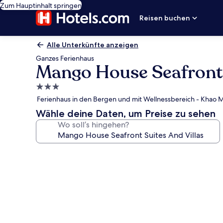
Zum Hauptinhalt springen
Reisen buchen
Alle Unterkünfte anzeigen
Ganzes Ferienhaus
Mango House Seafront 
3.0-
Sterne-
Ferienhaus in den Bergen und mit Wellnessbereich - Khao M
Unterkunft
Wähle deine Daten, um Preise zu sehen
Wo soll’s hingehen?
Fotogalerie
von
Mango
House
Seafront