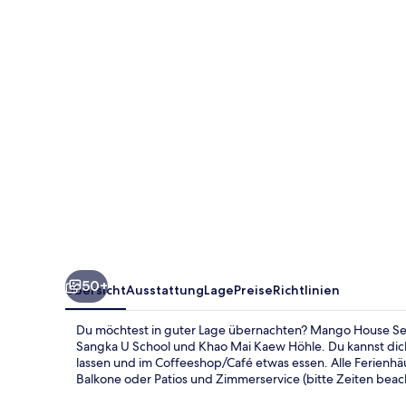
Suites
And
Villas
50+
Übersicht
Ausstattung
Lage
Preise
Richtlinien
Du möchtest in guter Lage übernachten? Mango House Seafr
Sangka U School und Khao Mai Kaew Höhle. Du kannst d
lassen und im Coffeeshop/Café etwas essen. Alle Ferienh
Balkone oder Patios und Zimmerservice (bitte Zeiten beac