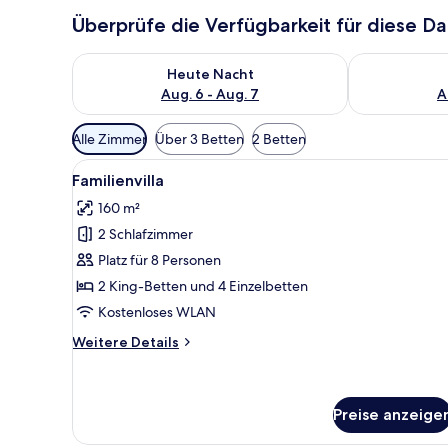
Überprüfe die Verfügbarkeit für diese D
Überprüfe die Verfügbarkeit für heute Nacht, Aug. 6
Überprüfe die
Heute Nacht
Aug. 6 - Aug. 7
A
Verfügbare
Alle Zimmer
Über 3 Betten
2 Betten
Filter
Alle
Ein schwimmendes Haus mit ein
für
22
Familienvilla
Fotos
Zimmer
160 m²
für
2 Schlafzimmer
Familienvilla
anzeigen
Platz für 8 Personen
2 King-Betten und 4 Einzelbetten
Kostenloses WLAN
Weitere
Weitere Details
Details
für
Familienvilla
Preise anzeige