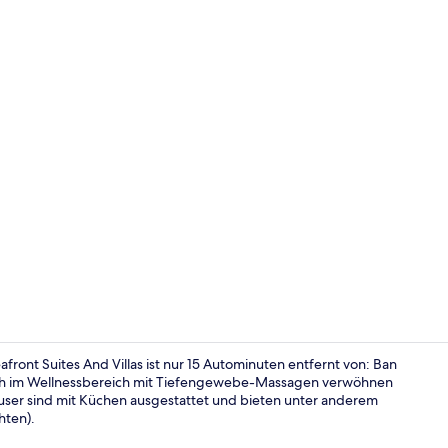
Blick von de
ont Suites And Villas ist nur 15 Autominuten entfernt von: Ban
ich im Wellnessbereich mit Tiefengewebe-Massagen verwöhnen
äuser sind mit Küchen ausgestattet und bieten unter anderem
Wasserkocher
hten).