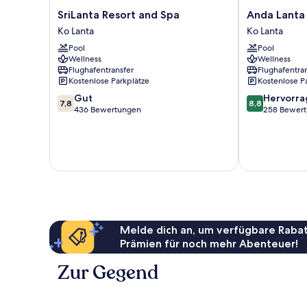
SriLanta
Anda
SriLanta Resort and Spa
Anda Lanta
Resort
Lanta
Ko Lanta
Ko Lanta
and
Resort
Pool
Pool
Spa
Ko
Wellness
Wellness
Ko
Lanta
Flughafentransfer
Flughafentra
Lanta
Kostenlose Parkplätze
Kostenlose P
7.8
8.8
Gut
Hervorr
7,8
8,8
von
von
436 Bewertungen
258 Bewer
10,
10,
Gut,
Hervorragend
436
258
Bewertungen
Bewertungen
Melde dich an, um verfügbare Rabat
Prämien für noch mehr Abenteuer!
Zur Gegend