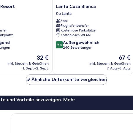
Lanta
 Resort
Lanta Casa Blanca
Casa
Ko Lanta
Blanca
Pool
Ko
Flughafentransfer
Lanta
nsfer
Kostenlose Parkplätze
arkplätze
Kostenloses WLAN
9.4
agend
Außergewöhnlich
9,4
von
tungen
240 Bewertungen
10,
Der
Der
32 €
67 €
,
Außergewöhnlich,
Preis
Preis
240
inkl. Steuern & Gebühren
inkl. Steuern & Gebühren
beträgt
beträgt
1. Sept.–2. Sept.
7. Aug.–8. Aug.
Bewertungen
32 €
67 €
Ähnliche Unterkünfte vergleichen
te und Vorteile anzuzeigen. Mehr