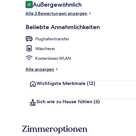
Bewertungen
Außergewöhnlich
10
10 von 10.
Alle 2 Bewertungen anzeigen
Blick vom Ba
Beliebte Annehmlichkeiten
Flughafentransfer
Wäscherei
Kostenloses WLAN
Alle anzeigen
Wichtigste Merkmale
(12)
Sich wie zu Hause fühlen
(6)
Zimmeroptionen