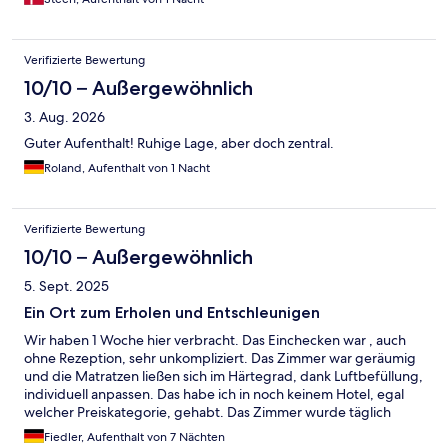
Verifizierte Bewertung
10/10 – Außergewöhnlich
3. Aug. 2026
Guter Aufenthalt! Ruhige Lage, aber doch zentral.
Roland, Aufenthalt von 1 Nacht
Verifizierte Bewertung
10/10 – Außergewöhnlich
5. Sept. 2025
Ein Ort zum Erholen und Entschleunigen
Wir haben 1 Woche hier verbracht. Das Einchecken war , auch
ohne Rezeption, sehr unkompliziert. Das Zimmer war geräumig
und die Matratzen ließen sich im Härtegrad, dank Luftbefüllung,
individuell anpassen. Das habe ich in noch keinem Hotel, egal
welcher Preiskategorie, gehabt. Das Zimmer wurde täglich
sauber gemacht. Es stand auch ein Kühlschrank und eine
Fiedler, Aufenthalt von 7 Nächten