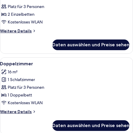
Fotos
Platz für 3 Personen
für
2 Einzelbetten
Twin
Room
Kostenloses WLAN
anzeigen
Weitere
Weitere Details
Details
für
Daten auswählen und Preise sehen
Twin
Room
Alle
Ein kleines Schlafzimmer mit Schlafgale
10
Doppelzimmer
Fotos
16 m²
für
1 Schlafzimmer
Doppelzimmer
anzeigen
Platz für 3 Personen
1 Doppelbett
Kostenloses WLAN
Weitere
Weitere Details
Details
für
Daten auswählen und Preise sehen
Doppelzimmer