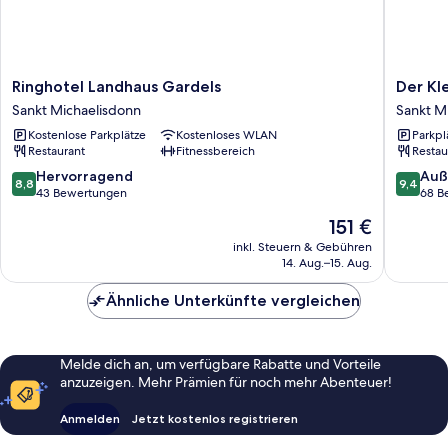
Ringhotel
Der
Ringhotel Landhaus Gardels
Der Kl
Landhaus
Kleine
Sankt Michaelisdonn
Sankt M
Gardels
Hans
Kostenlose Parkplätze
Kostenloses WLAN
Parkpl
Sankt
Sankt
Restaurant
Fitnessbereich
Restau
Michaelisdonn
Michael
8.8
9.4
Hervorragend
Auß
8,8
9,4
von
von
43 Bewertungen
68 B
10,
10,
Der
151 €
Hervorragend,
Außerge
Preis
43
68
inkl. Steuern & Gebühren
beträgt
14. Aug.–15. Aug.
Bewertungen
Bewert
151 €
Ähnliche Unterkünfte vergleichen
Melde dich an, um verfügbare Rabatte und Vorteile
anzuzeigen. Mehr Prämien für noch mehr Abenteuer!
Anmelden
Jetzt kostenlos registrieren