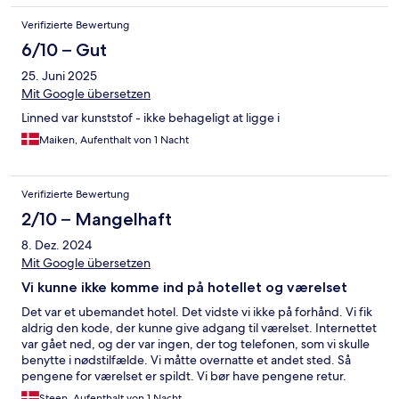
Verifizierte Bewertung
6/10 – Gut
25. Juni 2025
Mit Google übersetzen
Linned var kunststof - ikke behageligt at ligge i
Maiken, Aufenthalt von 1 Nacht
Verifizierte Bewertung
2/10 – Mangelhaft
8. Dez. 2024
Mit Google übersetzen
Vi kunne ikke komme ind på hotellet og værelset
Det var et ubemandet hotel. Det vidste vi ikke på forhånd. Vi fik
aldrig den kode, der kunne give adgang til værelset. Internettet
var gået ned, og der var ingen, der tog telefonen, som vi skulle
benytte i nødstilfælde. Vi måtte overnatte et andet sted. Så
pengene for værelset er spildt. Vi bør have pengene retur.
Steen, Aufenthalt von 1 Nacht