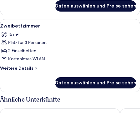
für
Daten auswählen und Preise sehen
Dreibettzimmer
Alle
Ein gemütlicher Raum mit einem Bett, 
4
Zweibettzimmer
Fotos
16 m²
für
Platz für 3 Personen
Zweibettzimmer
anzeigen
2 Einzelbetten
Kostenloses WLAN
Weitere
Weitere Details
Details
für
Daten auswählen und Preise sehen
Zweibettzimmer
Ähnliche Unterkünfte
Ringhotel Landhaus Gardels
Der Klei