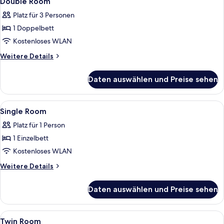
Double Room
Fotos
Platz für 3 Personen
für
1 Doppelbett
Double
Room
Kostenloses WLAN
anzeigen
Weitere
Weitere Details
Details
für
Daten auswählen und Preise sehen
Double
Room
Alle
Schreibtisch, Verdunkelungsvorhänge
3
Single Room
Fotos
Platz für 1 Person
für
1 Einzelbett
Single
Room
Kostenloses WLAN
anzeigen
Weitere
Weitere Details
Details
für
Daten auswählen und Preise sehen
Single
Room
Alle
Ein Zimmer mit einem Kinderbett, zwe
4
Twin Room