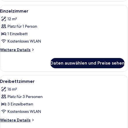
Alle
Ein gemütliches Schlafzimmer mit Bett,
3
Einzelzimmer
Fotos
12 m²
für
Platz für 1 Person
Einzelzimmer
anzeigen
1 Einzelbett
Kostenloses WLAN
Weitere
Weitere Details
Details
für
Daten auswählen und Preise sehen
Einzelzimmer
Alle
Ein Einzelbett mit Kopfteil, Nachttisc
6
Dreibettzimmer
Fotos
16 m²
für
Platz für 3 Personen
Dreibettzimmer
anzeigen
3 Einzelbetten
Kostenloses WLAN
Weitere
Weitere Details
Details