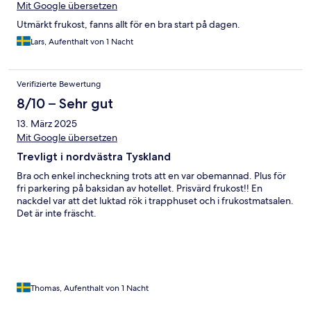
Mit Google übersetzen
Utmärkt frukost, fanns allt för en bra start på dagen.
Lars, Aufenthalt von 1 Nacht
Verifizierte Bewertung
8/10 – Sehr gut
13. März 2025
Mit Google übersetzen
Trevligt i nordvästra Tyskland
Bra och enkel incheckning trots att en var obemannad. Plus för
fri parkering på baksidan av hotellet. Prisvärd frukost!! En
nackdel var att det luktad rök i trapphuset och i frukostmatsalen.
Det är inte fräscht.
Thomas, Aufenthalt von 1 Nacht