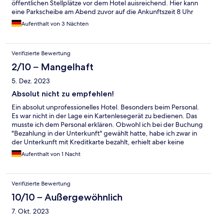
öffentlichen Stellplätze vor dem Hotel auisreichend. Hier kann
eine Parkscheibe am Abend zuvor auf die Ankunftszeit 8 Uhr
gestellt werden, sodass der Parkplatz erst um 9 Uhr geräumt
Aufenthalt von 3 Nächten
sein muss.
Verifizierte Bewertung
2/10 – Mangelhaft
5. Dez. 2023
Absolut nicht zu empfehlen!
Ein absolut unprofessionelles Hotel. Besonders beim Personal.
Es war nicht in der Lage ein Kartenlesegerät zu bedienen. Das
musste ich dem Personal erklären. Obwohl ich bei der Buchung
"Bezahlung in der Unterkunft" gewählt hatte, habe ich zwar in
der Unterkunft mit Kreditkarte bezahlt, erhielt aber keine
Rechnung. Die sollte geschickt werden. Da warte ich bis heute
Aufenthalt von 1 Nacht
drauf. Nach einer telefonischen Nachfrage im Hotel konnte ich
wiederum keine qualifizierte Antwort bekommen. Die
Mitarbeiterin war genervt und legte dann mitten im Gespräch
Verifizierte Bewertung
auf. Für mich kommt dieses Hotel nie wieder in Frage. Da schlafe
ich lieber im Auto!
10/10 – Außergewöhnlich
7. Okt. 2023