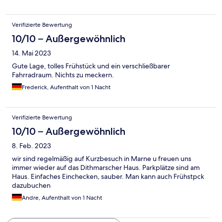
Mikrowelle bereit, falls benötigt. Das Frühstücksbuffet war
reichlich, mit vielen regionalen Sachen , die Brötchen immer
frisch . Das Team freundlich und zuvorkommend. Ich war sicher
Verifizierte Bewertung
nicht das letzte Mal dort.
10/10 – Außergewöhnlich
14. Mai 2023
Gute Lage, tolles Frühstück und ein verschließbarer
Fahrradraum. Nichts zu meckern.
Frederick, Aufenthalt von 1 Nacht
Verifizierte Bewertung
10/10 – Außergewöhnlich
8. Feb. 2023
wir sind regelmäßig auf Kurzbesuch in Marne u freuen uns
immer wieder auf das Dithmarscher Haus. Parkplätze sind am
Haus. Einfaches Einchecken, sauber. Man kann auch Frühstpck
dazubuchen
Andre, Aufenthalt von 1 Nacht