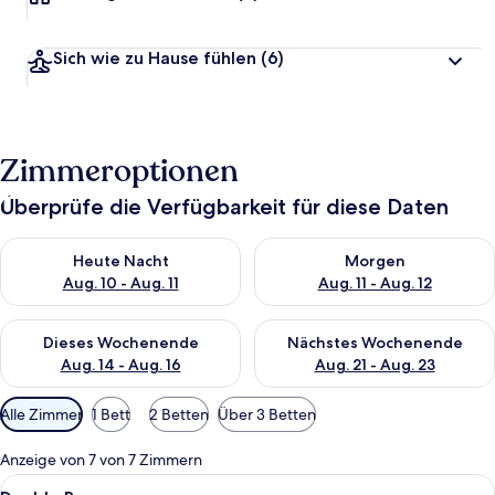
Sich wie zu Hause fühlen
(6)
Zimmeroptionen
Überprüfe die Verfügbarkeit für diese Daten
Überprüfe die Verfügbarkeit für heute Nacht, Aug. 10 - Aug. 11
Überprüfe die Verfügbarkeit fü
Heute Nacht
Morgen
Aug. 10 - Aug. 11
Aug. 11 - Aug. 12
Überprüfe die Verfügbarkeit für dieses Wochenende, Aug. 14 -
Überprüfe die Verfügbarkeit f
Dieses Wochenende
Nächstes Wochenende
Aug. 14 - Aug. 16
Aug. 21 - Aug. 23
Verfügbare
Alle Zimmer
1 Bett
2 Betten
Über 3 Betten
Filter
für
Anzeige von 7 von 7 Zimmern
Zimmer
Alle
Ein Schlafzimmer mit Dachfenster, ein
10