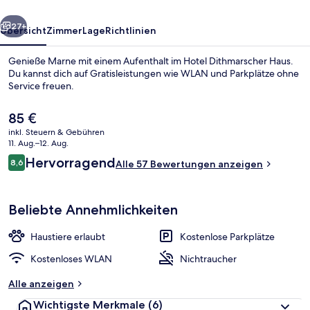
rück
Weiter
27+
Übersicht
Zimmer
Lage
Richtlinien
Genieße Marne mit einem Aufenthalt im Hotel Dithmarscher Haus.
Du kannst dich auf Gratisleistungen wie WLAN und Parkplätze ohne
Service freuen.
Der
85 €
aktuelle
inkl. Steuern & Gebühren
Preis
11. Aug.–12. Aug.
beträgt
Bewertungen
Hervorragend
8,6
Alle 57 Bewertungen anzeigen
85 €.
8,6 von 10.
Bar (in der Unterkunft)
Beliebte Annehmlichkeiten
Haustiere erlaubt
Kostenlose Parkplätze
Kostenloses WLAN
Nichtraucher
Alle anzeigen
Wichtigste Merkmale
(6)