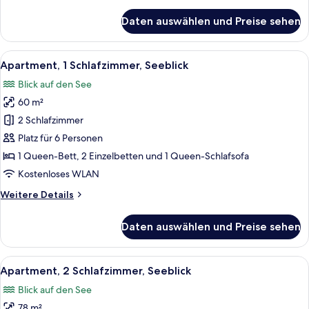
Details
für
Daten auswählen und Preise sehen
Studio
Alle
Ein Hotelzimmer mit einem großen Bet
20
Apartment, 1 Schlafzimmer, Seeblick
Fotos
Blick auf den See
für
60 m²
Apartment,
1
2 Schlafzimmer
Schlafzimmer,
Platz für 6 Personen
Seeblick
1 Queen-Bett, 2 Einzelbetten und 1 Queen-Schlafsofa
anzeigen
Kostenloses WLAN
Weitere
Weitere Details
Details
für
Daten auswählen und Preise sehen
Apartment,
1
Schlafzimmer,
Alle
Ein modernes Hotelzimmer mit einem g
23
Seeblick
Apartment, 2 Schlafzimmer, Seeblick
Fotos
Blick auf den See
für
78 m²