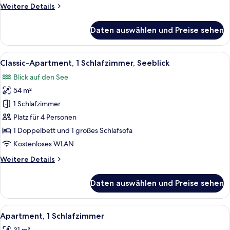
Weitere
Weitere Details
Details
für
Daten auswählen und Preise sehen
Standard-
Apartment,
1
Alle
Eine Terrasse mit Tisch und Stühlen, m
13
Schlafzimmer,
Classic-Apartment, 1 Schlafzimmer, Seeblick
Fotos
Seeblick
Blick auf den See
für
54 m²
Classic-
Apartment,
1 Schlafzimmer
1
Platz für 4 Personen
Schlafzimmer,
1 Doppelbett und 1 großes Schlafsofa
Seeblick
Kostenloses WLAN
anzeigen
Weitere
Weitere Details
Details
für
Daten auswählen und Preise sehen
Classic-
Apartment,
1
Alle
Ein Schlafzimmer mit einem großen Bett
19
Schlafzimmer,
Apartment, 1 Schlafzimmer
Fotos
Seeblick