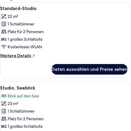
Zimmer
Alle
Ein Schlafzimmer mit Bett, Schreibtis
18
Standard-Studio
Fotos
22 m²
für
1 Schlafzimmer
Standard-
Studio
Platz für 2 Personen
anzeigen
1 großes Schlafsofa
Kostenloses WLAN
Weitere
Weitere Details
Details
für
Daten auswählen und Preise sehen
Standard-
Studio
Alle
Ein modernes Hotelzimmer mit Bett, e
19
Studio, Seeblick
Fotos
Blick auf den See
für
23 m²
Studio,
Seeblick
1 Schlafzimmer
anzeigen
Platz für 2 Personen
1 großes Schlafsofa