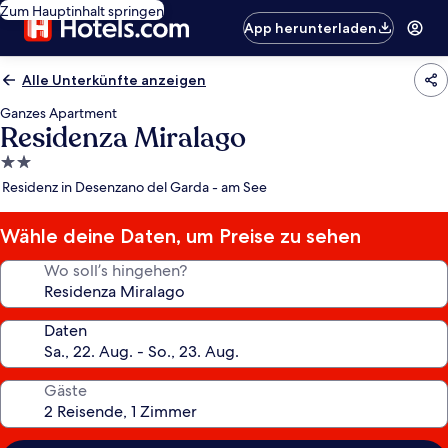
Zum Hauptinhalt springen
App herunterladen
Alle Unterkünfte anzeigen
Ganzes Apartment
Residenza Miralago
2.0-
Sterne-
Residenz in Desenzano del Garda - am See
Unterkunft
Wähle deine Daten, um Preise zu sehen
Wo soll’s hingehen?
Daten
Gäste