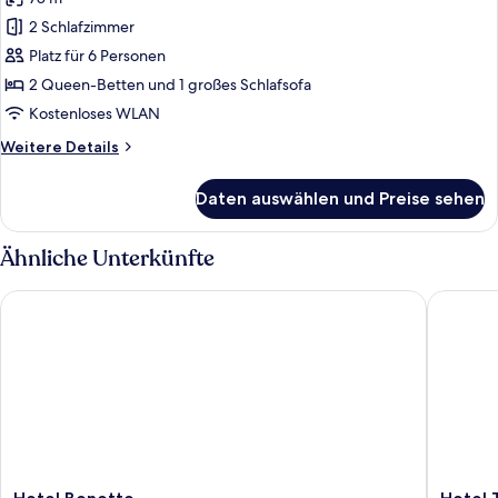
Apartment,
2 Schlafzimmer,
2 Schlafzimmer
Seeblick
Platz für 6 Personen
anzeigen
2 Queen-Betten und 1 großes Schlafsofa
Kostenloses WLAN
Weitere
Weitere Details
Details
für
Daten auswählen und Preise sehen
Apartment,
2 Schlafzimmer,
Seeblick
Ähnliche Unterkünfte
Hotel Bonotto
Hotel Tri
Hotel
Hotel