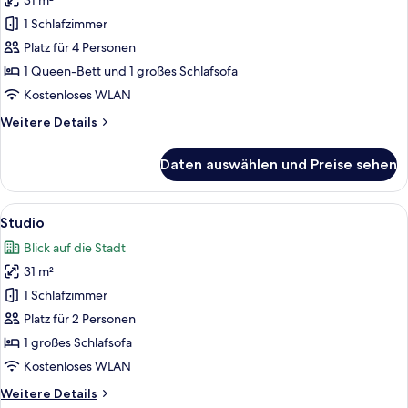
31 m²
für
1 Schlafzimmer
Apartment,
1
Platz für 4 Personen
Schlafzimmer
1 Queen-Bett und 1 großes Schlafsofa
anzeigen
Kostenloses WLAN
Weitere
Weitere Details
Details
für
Daten auswählen und Preise sehen
Apartment,
1
Schlafzimmer
Alle
Eine moderne Küche mit Edelstahlgeräte
15
Studio
Fotos
Blick auf die Stadt
für
31 m²
Studio
anzeigen
1 Schlafzimmer
Platz für 2 Personen
1 großes Schlafsofa
Kostenloses WLAN
Weitere
Weitere Details