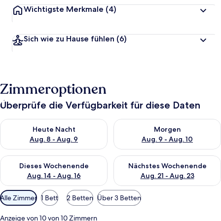
Wichtigste Merkmale
(4)
Sich wie zu Hause fühlen
(6)
Zimmeroptionen
Überprüfe die Verfügbarkeit für diese Daten
Überprüfe die Verfügbarkeit für heute Nacht, Aug. 8 - Aug. 9.
Überprüfe die Verfügbarkeit f
Heute Nacht
Morgen
Aug. 8 - Aug. 9
Aug. 9 - Aug. 10
Überprüfe die Verfügbarkeit für dieses Wochenende, Aug. 14 -
Überprüfe die Verfügbarkeit f
Dieses Wochenende
Nächstes Wochenende
Aug. 14 - Aug. 16
Aug. 21 - Aug. 23
Verfügbare
Alle Zimmer
1 Bett
2 Betten
Über 3 Betten
Filter
für
Anzeige von 10 von 10 Zimmern