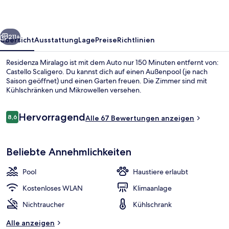
rück
Weiter
211+
Übersicht
Ausstattung
Lage
Preise
Richtlinien
Residenza Miralago ist mit dem Auto nur 150 Minuten entfernt von:
Castello Scaligero. Du kannst dich auf einen Außenpool (je nach
Saison geöffnet) und einen Garten freuen. Die Zimmer sind mit
Kühlschränken und Mikrowellen versehen.
Bewertungen
Hervorragend
8,6
Alle 67 Bewertungen anzeigen
8,6 von 10.
Penthouse | Bügeleisen/Bügelbrett, 
Beliebte Annehmlichkeiten
Pool
Haustiere erlaubt
Kostenloses WLAN
Klimaanlage
Nichtraucher
Kühlschrank
Alle anzeigen