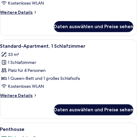
Kostenloses WLAN
Weitere
Weitere Details
Details
für
Daten auswählen und Preise sehen
Studio,
Seeblick
Alle
Ein modernes Hotelzimmer mit Dusche
19
Standard-Apartment, 1 Schlafzimmer
Fotos
33 m²
für
1 Schlafzimmer
Standard-
Apartment,
Platz für 4 Personen
1
1 Queen-Bett und 1 großes Schlafsofa
Schlafzimmer
Kostenloses WLAN
anzeigen
Weitere
Weitere Details
Details
für
Daten auswählen und Preise sehen
Standard-
Apartment,
1
Alle
Ein Hotelzimmer mit Bett, Fernseher,
37
Schlafzimmer
Penthouse
Fotos