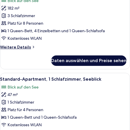
Blick auf den See
für
182 m²
Penthouse
anzeigen
3 Schlafzimmer
Platz für 8 Personen
1 Queen-Bett, 4 Einzelbetten und 1 Queen-Schlafsofa
Kostenloses WLAN
Weitere
Weitere Details
Details
für
Daten auswählen und Preise sehen
Penthouse
Alle
Ein modernes Hotelzimmer mit einem g
16
Standard-Apartment, 1 Schlafzimmer, Seeblick
Fotos
Blick auf den See
für
47 m²
Standard-
Apartment,
1 Schlafzimmer
1
Platz für 4 Personen
Schlafzimmer,
1 Queen-Bett und 1 Queen-Schlafsofa
Seeblick
Kostenloses WLAN
anzeigen