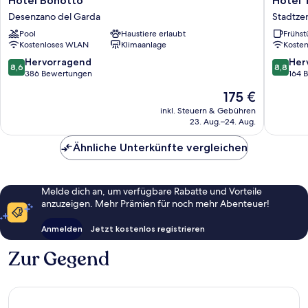
Hotel Bonotto
Hotel T
Bonotto
Tripoli
Desenzano del Garda
Stadtze
Desenzano
Stadtze
Pool
Haustiere erlaubt
Frühst
del
von
Kostenloses WLAN
Klimaanlage
Koste
Garda
Desenz
del
8.6
8.8
Hervorragend
Her
8,6
8,8
Garda
von
von
386 Bewertungen
164 
10,
10,
Der
175 €
Hervorragend,
Hervorr
Preis
386
164
inkl. Steuern & Gebühren
beträgt
23. Aug.–24. Aug.
Bewertungen
Bewert
175 €
Ähnliche Unterkünfte vergleichen
Melde dich an, um verfügbare Rabatte und Vorteile
anzuzeigen. Mehr Prämien für noch mehr Abenteuer!
Anmelden
Jetzt kostenlos registrieren
Zur Gegend