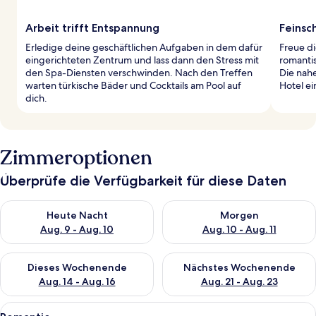
Arbeit trifft Entspannung
Feinsc
Erledige deine geschäftlichen Aufgaben in dem dafür
Freue di
eingerichteten Zentrum und lass dann den Stress mit
romantis
den Spa-Diensten verschwinden. Nach den Treffen
Die nah
warten türkische Bäder und Cocktails am Pool auf
Hotel e
dich.
Zimmeroptionen
Überprüfe die Verfügbarkeit für diese Daten
Überprüfe die Verfügbarkeit für heute Nacht, Aug. 9 - Aug. 10
Überprüfe die Verfügbarkeit fü
Heute Nacht
Morgen
Aug. 9 - Aug. 10
Aug. 10 - Aug. 11
Überprüfe die Verfügbarkeit für dieses Wochenende, Aug. 14 -
Überprüfe die Verfügbarkeit f
Dieses Wochenende
Nächstes Wochenende
Aug. 14 - Aug. 16
Aug. 21 - Aug. 23
Alle
Ein Schlafzimmer mit einem großen Bet
3