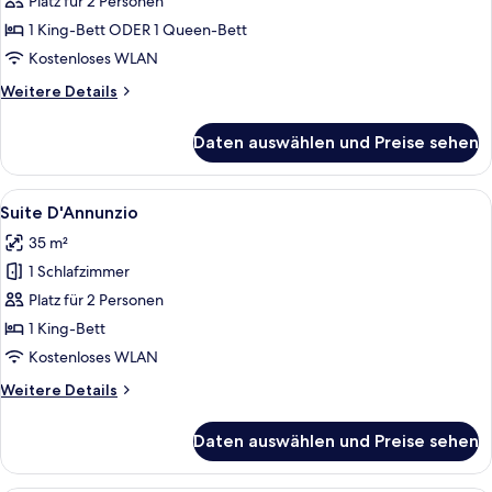
Doppelzimmer
Platz für 2 Personen
anzeigen
1 King-Bett ODER 1 Queen-Bett
Kostenloses WLAN
Weitere
Weitere Details
Details
für
Daten auswählen und Preise sehen
Luxury-
Doppelzimmer
Alle
Ein luxuriöses Schlafzimmer mit große
3
Suite D'Annunzio
Fotos
35 m²
für
1 Schlafzimmer
Suite
D'Annunzio
Platz für 2 Personen
anzeigen
1 King-Bett
Kostenloses WLAN
Weitere
Weitere Details
Details
für
Daten auswählen und Preise sehen
Suite
D'Annunzio