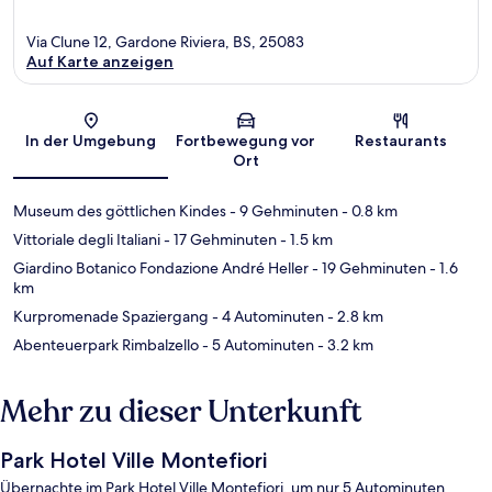
Via Clune 12, Gardone Riviera, BS, 25083
Auf Karte anzeigen
Karte
In der Umgebung
Fortbewegung vor
Restaurants
Ort
Museum des göttlichen Kindes
- 9 Gehminuten
- 0.8 km
Vittoriale degli Italiani
- 17 Gehminuten
- 1.5 km
Giardino Botanico Fondazione André Heller
- 19 Gehminuten
- 1.6
km
Kurpromenade Spaziergang
- 4 Autominuten
- 2.8 km
Abenteuerpark Rimbalzello
- 5 Autominuten
- 3.2 km
Mehr zu dieser Unterkunft
Park Hotel Ville Montefiori
Übernachte im Park Hotel Ville Montefiori, um nur 5 Autominuten