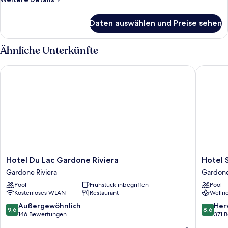
Details
für
Daten auswählen und Preise sehen
Zimmer
Ähnliche Unterkünfte
Hotel Du Lac Gardone Riviera
Hotel Sa
Hotel
Hotel
Hotel Du Lac Gardone Riviera
Hotel 
Du
Savoy
Gardone Riviera
Gardone
Lac
Palace
Pool
Frühstück inbegriffen
Pool
Gardone
Gardon
Kostenloses WLAN
Restaurant
Wellne
Riviera
Riviera
Gardone
9.6
8.6
Außergewöhnlich
Her
9,6
8,6
Riviera
von
von
146 Bewertungen
371 
10,
10,