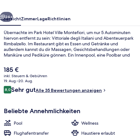
rück
Weiter
24+
Übersicht
Zimmer
Lage
Richtlinien
Übernachte im Park Hotel Ville Montefiori, um nur 5 Autominuten
hiervon entfernt zu sein: Vittoriale degli Italiani und Abenteuerpark
Rimbalzello. Im Restaurant gibt es Essen und Getränke und
außerdem kannst du dir Massagen, Gesichtsbehandlungen oder
Maniküre und Pediküre gönnen. Ein Innenpool, eine Poolbar und
ein Dampfbad gehören zu den weiteren Highlights.
Der
185 €
aktuelle
inkl. Steuern & Gebühren
Preis
19. Aug.–20. Aug.
Suite D'Annunzio | Minibar, Zimmersaf
beträgt
Bewertungen
Sehr gut
8,0
Alle 35 Bewertungen anzeigen
185 €.
8,0 von 10.
Beliebte Annehmlichkeiten
Pool
Wellness
Flughafentransfer
Haustiere erlaubt