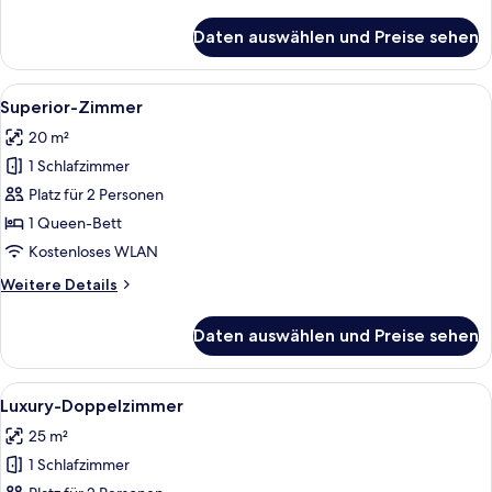
Details
für
Daten auswählen und Preise sehen
Classic-
Doppelzimmer
Alle
Ein geräumiges Schlafzimmer mit einem
4
Superior-Zimmer
Fotos
20 m²
für
1 Schlafzimmer
Superior-
Zimmer
Platz für 2 Personen
anzeigen
1 Queen-Bett
Kostenloses WLAN
Weitere
Weitere Details
Details
für
Daten auswählen und Preise sehen
Superior-
Zimmer
Alle
Ein luxuriöses Hotelzimmer mit einem g
4
Luxury-Doppelzimmer
Fotos
25 m²
für
1 Schlafzimmer
Luxury-