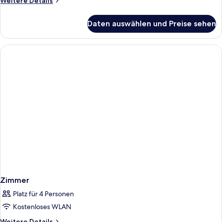
Weitere Details
Details
für
Daten auswählen und Preise sehen
Zimmer
Zimmer
Platz für 4 Personen
Kostenloses WLAN
Weitere
Weitere Details