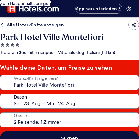
Zum Hauptinhalt springen
App herunterladen
Alle Unterkünfte anzeigen
Park Hotel Ville Montefiori
4.0-
Sterne-
Hotel am See mit Innenpool - Vittoriale degli Italiani (1,4 km)
Unterkunft
Wähle deine Daten, um Preise zu sehen
Wo soll’s hingehen?
Daten
Gäste
Suchen