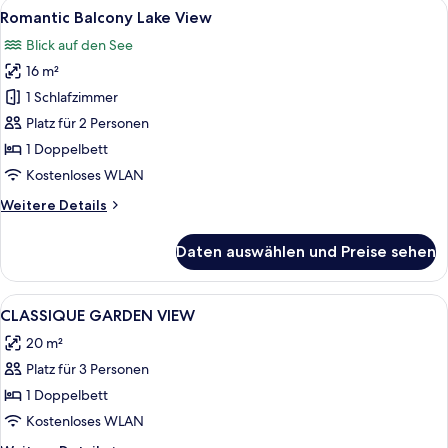
Alle
Eine Terrasse mit Blick auf einen See,
5
Romantic Balcony Lake View
Fotos
Blick auf den See
für
16 m²
Romantic
Balcony
1 Schlafzimmer
Lake
Platz für 2 Personen
View
1 Doppelbett
anzeigen
Kostenloses WLAN
Weitere
Weitere Details
Details
für
Daten auswählen und Preise sehen
Romantic
Balcony
Lake
Alle
Minibar, Zimmersafe, Schreibtisch, k
4
View
CLASSIQUE GARDEN VIEW
Fotos
20 m²
für
Platz für 3 Personen
CLASSIQUE
GARDEN
1 Doppelbett
VIEW
Kostenloses WLAN
anzeigen