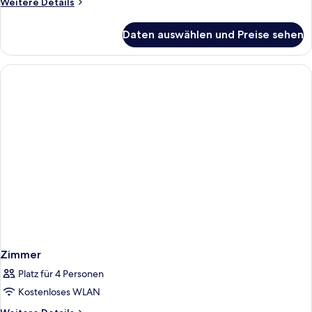
Weitere
Weitere Details
Details
für
Daten auswählen und Preise sehen
CLASSIQUE
GARDEN
VIEW
Zimmer
Platz für 4 Personen
Kostenloses WLAN
Weitere