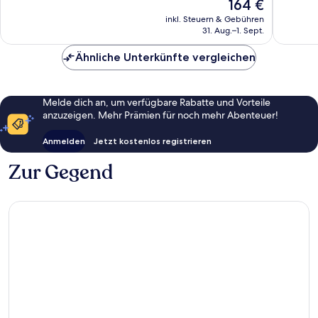
Der
164 €
Außergewöhnlich,
Hervorr
Preis
146
371
inkl. Steuern & Gebühren
beträgt
31. Aug.–1. Sept.
Bewertungen
Bewert
164 €
Ähnliche Unterkünfte vergleichen
Melde dich an, um verfügbare Rabatte und Vorteile
anzuzeigen. Mehr Prämien für noch mehr Abenteuer!
Anmelden
Jetzt kostenlos registrieren
Zur Gegend