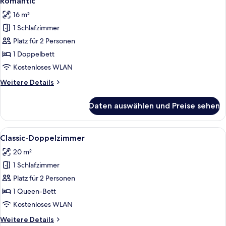
Romantic
Fotos
16 m²
für
1 Schlafzimmer
Romantic
anzeigen
Platz für 2 Personen
1 Doppelbett
Kostenloses WLAN
Weitere
Weitere Details
Details
für
Daten auswählen und Preise sehen
Romantic
Alle
Ein Hotelzimmer mit einem großen Bett
4
Classic-Doppelzimmer
Fotos
20 m²
für
1 Schlafzimmer
Classic-
Doppelzimmer
Platz für 2 Personen
anzeigen
1 Queen-Bett
Kostenloses WLAN
Weitere
Weitere Details