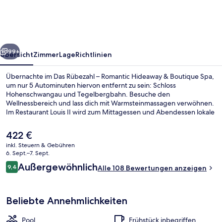
Romantic
Hideaway
&
rück
Weiter
Boutique
99+
Übersicht
Zimmer
Lage
Richtlinien
Spa
Übernachte im Das Rübezahl – Romantic Hideaway & Boutique Spa,
um nur 5 Autominuten hiervon entfernt zu sein: Schloss
Hohenschwangau und Tegelbergbahn. Besuche den
Wellnessbereich und lass dich mit Warmsteinmassagen verwöhnen.
Im Restaurant Louis II wird zum Mittagessen und Abendessen lokale
und internationale Küche serviert. Weitere Highlights wie ein
Außenpool, eine Bar/Lounge und eine Sauna sprechen für dieses
Der
422 €
Hotel im luxuriösen Stil.
aktuelle
inkl. Steuern & Gebühren
Preis
6. Sept.–7. Sept.
Außenpool, Sonnenschirme, Liegestüh
beträgt
Bewertungen
Außergewöhnlich
9,4
Alle 108 Bewertungen anzeigen
422 €.
9,4 von 10.
Beliebte Annehmlichkeiten
Pool
Frühstück inbegriffen