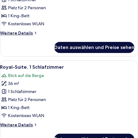
Deluxe-
Doppelzimmer
Platz für 2 Personen
anzeigen
1 King-Bett
Kostenloses WLAN
Weitere
Weitere Details
Details
für
Daten auswählen und Preise sehen
Deluxe-
Doppelzimmer
Alle
Ein Schlafzimmer mit einem großen Bet
10
Royal-Suite, 1 Schlafzimmer
Fotos
Blick auf die Berge
für
36 m²
Royal-
Suite,
1 Schlafzimmer
1
Platz für 2 Personen
Schlafzimmer
1 King-Bett
anzeigen
Kostenloses WLAN
Weitere
Weitere Details
Details
für