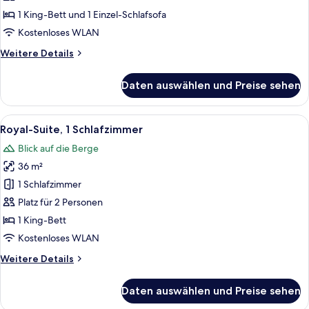
anzeigen
1 King-Bett und 1 Einzel-Schlafsofa
Kostenloses WLAN
Weitere
Weitere Details
Details
für
Daten auswählen und Preise sehen
Suite
AllgäuGlück
Alle
Ein Schlafzimmer mit einem großen Bet
10
Royal-Suite, 1 Schlafzimmer
Fotos
Blick auf die Berge
für
36 m²
Royal-
Suite,
1 Schlafzimmer
1
Platz für 2 Personen
Schlafzimmer
1 King-Bett
anzeigen
Kostenloses WLAN
Weitere
Weitere Details
Details
für
Daten auswählen und Preise sehen
Royal-
Suite,