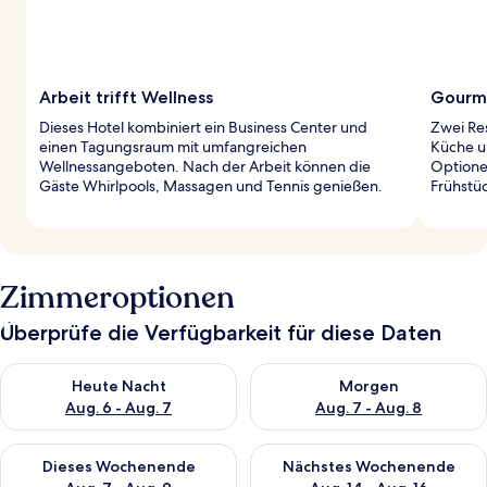
Arbeit trifft Wellness
Gourm
Dieses Hotel kombiniert ein Business Center und
Zwei Res
einen Tagungsraum mit umfangreichen
Küche u
Wellnessangeboten. Nach der Arbeit können die
Optionen
Gäste Whirlpools, Massagen und Tennis genießen.
Frühstü
Zimmeroptionen
Überprüfe die Verfügbarkeit für diese Daten
Überprüfe die Verfügbarkeit für heute Nacht, Aug. 6 - Aug. 7.
Überprüfe die Verfügbarkeit f
Heute Nacht
Morgen
Aug. 6 - Aug. 7
Aug. 7 - Aug. 8
Überprüfe die Verfügbarkeit für dieses Wochenende, Aug. 7 - 
Überprüfe die Verfügbarkeit f
Dieses Wochenende
Nächstes Wochenende