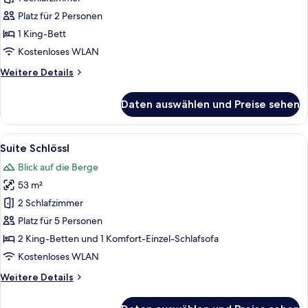
Suite
Platz für 2 Personen
anzeigen
1 King-Bett
Kostenloses WLAN
Weitere
Weitere Details
Details
für
Daten auswählen und Preise sehen
Design
Junior
Suite
Alle
Ein modernes Wohnzimmer mit Holzbod
8
Suite Schlössl
Fotos
Blick auf die Berge
für
53 m²
Suite
Schlössl
2 Schlafzimmer
anzeigen
Platz für 5 Personen
2 King-Betten und 1 Komfort-Einzel-Schlafsofa
Kostenloses WLAN
Weitere
Weitere Details
Details
für