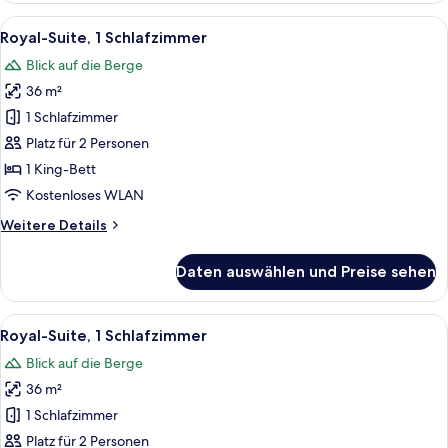
1
Alle
Ein Schlafzimmer mit einem großen Bet
10
Schlafzimmer
Royal-Suite, 1 Schlafzimmer
Fotos
Blick auf die Berge
für
36 m²
Royal-
Suite,
1 Schlafzimmer
1
Platz für 2 Personen
Schlafzimmer
1 King-Bett
anzeigen
Kostenloses WLAN
Weitere
Weitere Details
Details
für
Daten auswählen und Preise sehen
Royal-
Suite,
1
Alle
Ein Schlafzimmer mit einem großen Bet
10
Schlafzimmer
Royal-Suite, 1 Schlafzimmer
Fotos
Blick auf die Berge
für
36 m²
Royal-
Suite,
1 Schlafzimmer
1
Platz für 2 Personen