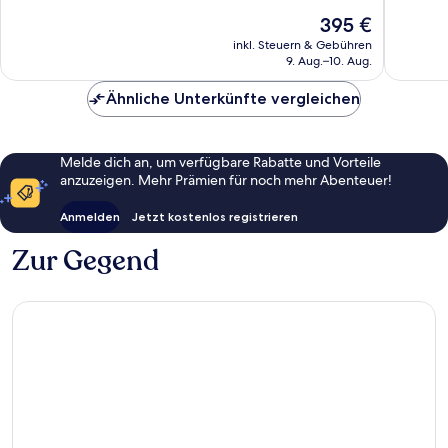
10,
10,
Der
395 €
Außergewöhnlich,
Sehr
Preis
1.005
gut,
inkl. Steuern & Gebühren
beträgt
9. Aug.–10. Aug.
Bewertungen
278
395 €
Bewert
Ähnliche Unterkünfte vergleichen
Melde dich an, um verfügbare Rabatte und Vorteile
anzuzeigen. Mehr Prämien für noch mehr Abenteuer!
Anmelden
Jetzt kostenlos registrieren
Zur Gegend