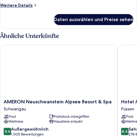
Weitere
Weitere Details
Details
für
Daten auswählen und Preise sehen
Zimmer
Ähnliche Unterkünfte
AMERON Neuschwanstein Alpsee Resort & Spa
Hotel A
AMERON
Hotel
AMERON Neuschwanstein Alpsee Resort & Spa
Hotel
Neuschwanstein
Am
Schwangau
Füssen
Alpsee
Hopfen
Pool
Frühstück inbegriffen
Pool
Resort
Füssen
Wellness
Haustiere erlaubt
Wellne
&
Spa
9.4
8.4
Außergewöhnlich
Seh
9,4
8,4
Schwangau
von
von
1.005 Bewertungen
278 