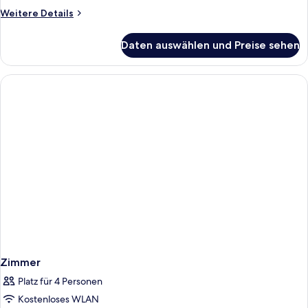
Weitere
Weitere Details
Details
für
Daten auswählen und Preise sehen
Zimmer
Zimmer
Platz für 4 Personen
Kostenloses WLAN