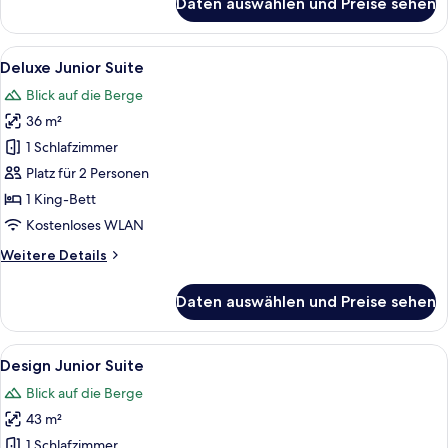
Daten auswählen und Preise sehen
Royal-
Suite,
1
Alle
Ein modernes Hotelzimmer mit einem B
7
Schlafzimmer
Deluxe Junior Suite
Fotos
Blick auf die Berge
für
36 m²
Deluxe
Junior
1 Schlafzimmer
Suite
Platz für 2 Personen
anzeigen
1 King-Bett
Kostenloses WLAN
Weitere
Weitere Details
Details
für
Daten auswählen und Preise sehen
Deluxe
Junior
Suite
Alle
Ein modernes Hotelzimmer mit einem g
9
Design Junior Suite
Fotos
Blick auf die Berge
für
43 m²
Design
Junior
1 Schlafzimmer