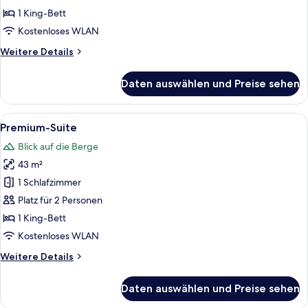
Schlafzimmer
1 King-Bett
anzeigen
Kostenloses WLAN
Weitere
Weitere Details
Details
für
Daten auswählen und Preise sehen
Royal-
Suite,
1
Alle
Ein geräumiges Schlafzimmer mit eine
7
Schlafzimmer
Premium-Suite
Fotos
Blick auf die Berge
für
43 m²
Premium-
Suite
1 Schlafzimmer
anzeigen
Platz für 2 Personen
1 King-Bett
Kostenloses WLAN
Weitere
Weitere Details
Details
für
Daten auswählen und Preise sehen
Premium-
Suite