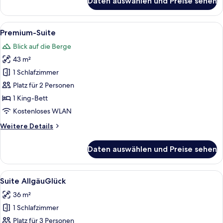
Daten auswählen und Preise sehen
Suite
Schlössl
Alle
Ein geräumiges Schlafzimmer mit eine
7
Premium-Suite
Fotos
Blick auf die Berge
für
43 m²
Premium-
Suite
1 Schlafzimmer
anzeigen
Platz für 2 Personen
1 King-Bett
Kostenloses WLAN
Weitere
Weitere Details
Details
für
Daten auswählen und Preise sehen
Premium-
Suite
Alle
Ein modernes Wohnzimmer mit einer C
7
Suite AllgäuGlück
Fotos
36 m²
für
1 Schlafzimmer
Suite
AllgäuGlück
Platz für 3 Personen