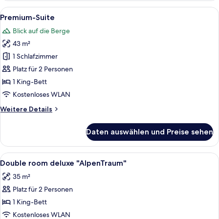
Alle
Ein geräumiges Schlafzimmer mit eine
7
Premium-Suite
Fotos
Blick auf die Berge
für
43 m²
Premium-
Suite
1 Schlafzimmer
anzeigen
Platz für 2 Personen
1 King-Bett
Kostenloses WLAN
Weitere
Weitere Details
Details
für
Daten auswählen und Preise sehen
Premium-
Suite
Alle
Allergikerbettwaren, Minibar, Zimmers
7
Double room deluxe "AlpenTraum"
Fotos
35 m²
für
Platz für 2 Personen
Double
room
1 King-Bett
deluxe
Kostenloses WLAN