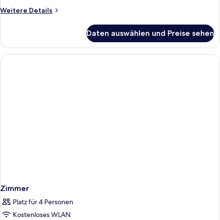
"AlpenTraum"
Weitere
Weitere Details
anzeigen
Details
für
Daten auswählen und Preise sehen
Double
room
deluxe
"AlpenTraum"
Zimmer
Platz für 4 Personen
Kostenloses WLAN