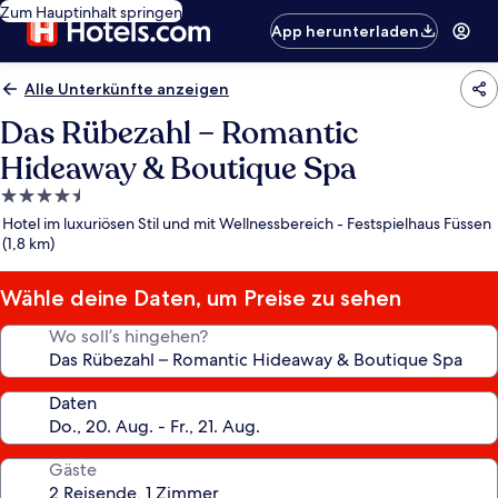
Zum Hauptinhalt springen
App herunterladen
Alle Unterkünfte anzeigen
Das Rübezahl – Romantic
Hideaway & Boutique Spa
4.5-
Sterne-
Hotel im luxuriösen Stil und mit Wellnessbereich - Festspielhaus Füssen
Unterkunft
(1,8 km)
Wähle deine Daten, um Preise zu sehen
Wo soll’s hingehen?
Daten
Gäste