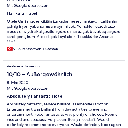
Mit Google übersetzen
Harika bir otel
Otele Girişimizden çıkışımıza kadar hersey harikaydı. Çalışanlar
çok ilgili yerli yabanci misafir ayrımı yok. Yemekler lezzetli taze
ivecekler iyiydi alkol çeşitleri güzeldi havuz çok büyük aqua guzel
sahili geniş kum. Ailecek çok keyif aldık. Teşekkürler Arcanus
*****
Ali, Aufenthalt von 4 Nächten
Verifizierte Bewertung
10/10 – Außergewöhnlich
8. Mai 2023
Mit Google übersetzen
Absolutely Fantastic Hotel
Absolutely fantastic, service brilliant, all amenities spot on.
Entertainment was brilliant from day activities to evening
entertainment. Food fantastic as was plenty of choices. Rooms
nice and and spacious, very clean. Really nice staff. Would
definitely recommend to everyone. Would definitely book again