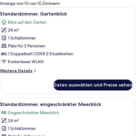
für
Anzeige von 10 von 10 Zimmern
Zimmer
Alle
Ein modernes Hotelzimmer mit einem g
7
Standardzimmer, Gartenblick
Fotos
Blick auf den Garten
für
24 m²
Standardzimmer,
Gartenblick
1 Schlafzimmer
anzeigen
Platz für 3 Personen
1 Doppelbett ODER 2 Einzelbetten
Kostenloses WLAN
Weitere
Weitere Details
Details
für
Daten auswählen und Preise sehen
Standardzimmer,
Gartenblick
Alle
Ein modernes Hotelzimmer mit einem g
6
Standardzimmer, eingeschränkter Meerblick
Fotos
Eingeschränkter Meerblick
für
24 m²
Standardzimmer,
eingeschränkter
1 Schlafzimmer
Meerblick