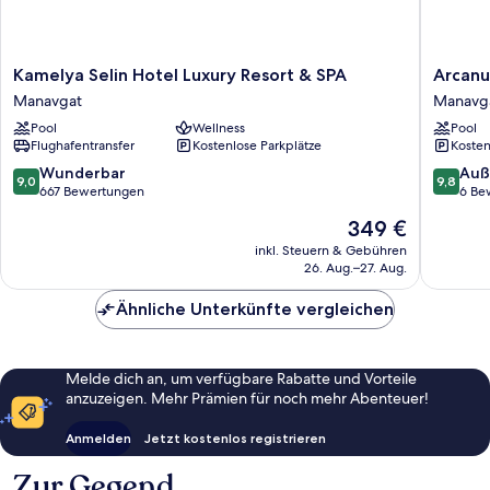
Kamelya
Arcanus
Kamelya Selin Hotel Luxury Resort & SPA
Arcanu
Selin
Hotels
Manavgat
Manavg
Hotel
Trendlin
Pool
Wellness
Pool
Luxury
Side
Flughafentransfer
Kostenlose Parkplätze
Kosten
Resort
Manavg
&
9.0
9.8
Wunderbar
Auß
9,0
9,8
SPA
von
von
667 Bewertungen
6 Be
Manavgat
10,
10,
Der
349 €
Wunderbar,
Außerge
Preis
667
6
inkl. Steuern & Gebühren
beträgt
26. Aug.–27. Aug.
Bewertungen
Bewert
349 €
Ähnliche Unterkünfte vergleichen
Melde dich an, um verfügbare Rabatte und Vorteile
anzuzeigen. Mehr Prämien für noch mehr Abenteuer!
Anmelden
Jetzt kostenlos registrieren
Zur Gegend