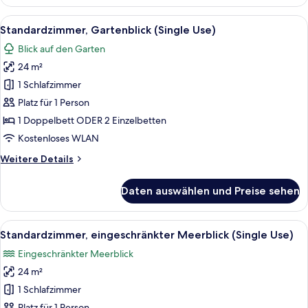
Alle
Ein modernes Hotelzimmer mit einem g
7
Standardzimmer, Gartenblick (Single Use)
Fotos
Blick auf den Garten
für
24 m²
Standardzimmer,
Gartenblick
1 Schlafzimmer
(Single
Platz für 1 Person
Use)
1 Doppelbett ODER 2 Einzelbetten
anzeigen
Kostenloses WLAN
Weitere
Weitere Details
Details
für
Daten auswählen und Preise sehen
Standardzimmer,
Gartenblick
(Single
Alle
Ein modernes Hotelzimmer mit einem g
6
Use)
Standardzimmer, eingeschränkter Meerblick (Single Use)
Fotos
Eingeschränkter Meerblick
für
24 m²
Standardzimmer,
eingeschränkter
1 Schlafzimmer
Meerblick
Platz für 1 Person