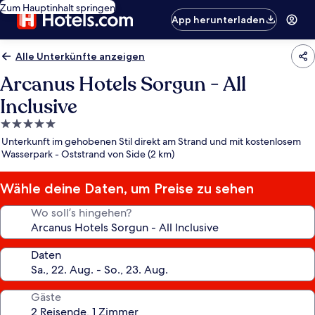
Zum Hauptinhalt springen
App herunterladen
Alle Unterkünfte anzeigen
Arcanus Hotels Sorgun - All
Inclusive
5.0-
Sterne-
Unterkunft im gehobenen Stil direkt am Strand und mit kostenlosem
Unterkunft
Wasserpark - Oststrand von Side (2 km)
Wähle deine Daten, um Preise zu sehen
Wo soll’s hingehen?
Daten
Gäste