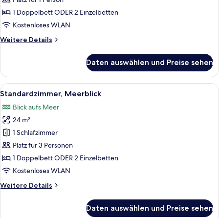
(Single
1 Doppelbett ODER 2 Einzelbetten
Use)
Kostenloses WLAN
anzeigen
Weitere
Weitere Details
Details
für
Daten auswählen und Preise sehen
Standardzimmer,
eingeschränkter
Meerblick
Alle
Ein modernes Hotelzimmer mit einem gr
10
(Single
Standardzimmer, Meerblick
Fotos
Use)
Blick aufs Meer
für
24 m²
Standardzimmer,
Meerblick
1 Schlafzimmer
anzeigen
Platz für 3 Personen
1 Doppelbett ODER 2 Einzelbetten
Kostenloses WLAN
Weitere
Weitere Details
Details
für
Daten auswählen und Preise sehen
Standardzimmer,