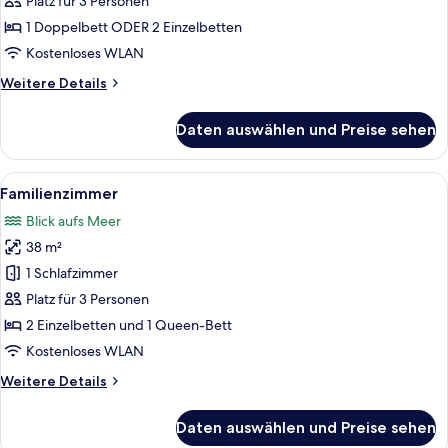
Platz für 3 Personen
anzeigen
1 Doppelbett ODER 2 Einzelbetten
Kostenloses WLAN
Weitere
Weitere Details
Details
für
Daten auswählen und Preise sehen
Standardzimmer,
eingeschränkter
Meerblick
Alle
Ein modernes Schlafzimmer mit Bett, 
12
Familienzimmer
Fotos
Blick aufs Meer
für
38 m²
Familienzimmer
anzeigen
1 Schlafzimmer
Platz für 3 Personen
2 Einzelbetten und 1 Queen-Bett
Kostenloses WLAN
Weitere
Weitere Details
Details
für
Daten auswählen und Preise sehen
Familienzimmer