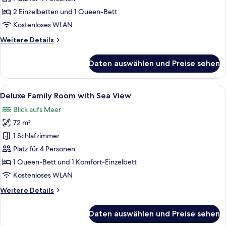
View
2 Einzelbetten und 1 Queen-Bett
anzeigen
Kostenloses WLAN
Weitere
Weitere Details
Details
für
Daten auswählen und Preise sehen
Superior
Family
Sea
Alle
Ein modernes Hotelzimmer mit einem 
14
View
Deluxe Family Room with Sea View
Fotos
Blick aufs Meer
für
72 m²
Deluxe
Family
1 Schlafzimmer
Room
Platz für 4 Personen
with
1 Queen-Bett und 1 Komfort-Einzelbett
Sea
Kostenloses WLAN
View
Weitere
Weitere Details
anzeigen
Details
für
Daten auswählen und Preise sehen
Deluxe
Family