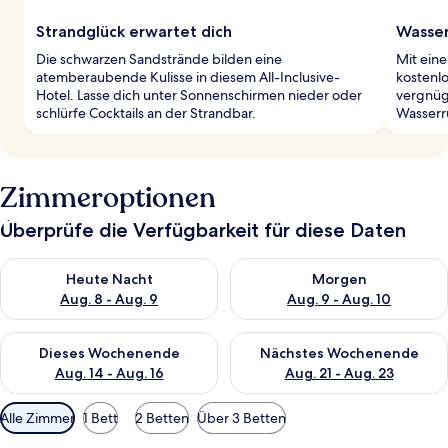
Strandglück erwartet dich
Wasser
Die schwarzen Sandstrände bilden eine
Mit ein
atemberaubende Kulisse in diesem All-Inclusive-
kostenl
Hotel. Lasse dich unter Sonnenschirmen nieder oder
vergnüge
schlürfe Cocktails an der Strandbar.
Wasserr
Zimmeroptionen
Überprüfe die Verfügbarkeit für diese Daten
Überprüfe die Verfügbarkeit für heute Nacht, Aug. 8 - Aug. 9.
Überprüfe die Verfügbarkeit f
Heute Nacht
Morgen
Aug. 8 - Aug. 9
Aug. 9 - Aug. 10
Überprüfe die Verfügbarkeit für dieses Wochenende, Aug. 14 -
Überprüfe die Verfügbarkeit f
Dieses Wochenende
Nächstes Wochenende
Aug. 14 - Aug. 16
Aug. 21 - Aug. 23
Verfügbare
Alle Zimmer
1 Bett
2 Betten
Über 3 Betten
Filter