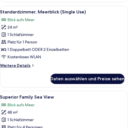
Meerblick
Alle
Ein modernes Hotelzimmer mit einem g
8
Standardzimmer, Meerblick (Single Use)
Fotos
Blick aufs Meer
für
24 m²
Standardzimmer,
Meerblick
1 Schlafzimmer
(Single
Platz für 1 Person
Use)
1 Doppelbett ODER 2 Einzelbetten
anzeigen
Kostenloses WLAN
Weitere
Weitere Details
Details
für
Daten auswählen und Preise sehen
Standardzimmer,
Meerblick
(Single
Alle
Ein modernes Hotelzimmer mit einem 
7
Use)
Superior Family Sea View
Fotos
Blick aufs Meer
für
48 m²
Superior
Family
1 Schlafzimmer
Sea
Platz für 4 Personen