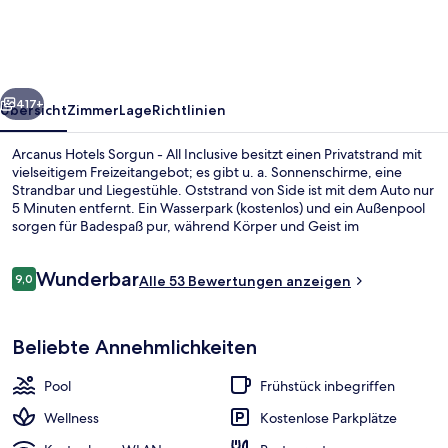
-
All
Inclusive
rück
Weiter
417+
Übersicht
Zimmer
Lage
Richtlinien
Arcanus Hotels Sorgun - All Inclusive besitzt einen Privatstrand mit
vielseitigem Freizeitangebot; es gibt u. a. Sonnenschirme, eine
Strandbar und Liegestühle. Oststrand von Side ist mit dem Auto nur
5 Minuten entfernt. Ein Wasserpark (kostenlos) und ein Außenpool
sorgen für Badespaß pur, während Körper und Geist im
Wellnessbereich mit Massagen, Gesichtsbehandlungen und
Maniküre und Pediküre verwöhnt werden. Ana Restoran, eins von 7
Bewertungen
Wunderbar
Restaurants, ist zum Frühstück, Mittagessen und Abendessen
9,0
Alle 53 Bewertungen anzeigen
9,0 von 10.
geöffnet. Als weitere Highlights bietet diese Unterkunft im
luxuriösen Stil 8 Bars/Lounges, einen Innenpool und einen
Außenbereich
Nachtclub.
Beliebte Annehmlichkeiten
Pool
Frühstück inbegriffen
Wellness
Kostenlose Parkplätze