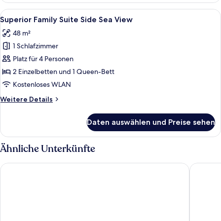
Room
Alle
Ein modernes Hotelzimmer mit einem g
1
with
Superior Family Suite Side Sea View
Fotos
Sea
48 m²
View
für
1 Schlafzimmer
Superior
Family
Platz für 4 Personen
Suite
2 Einzelbetten und 1 Queen-Bett
Side
Kostenloses WLAN
Sea
Weitere
Weitere Details
View
Details
anzeigen
für
Daten auswählen und Preise sehen
Superior
Family
Suite
Ähnliche Unterkünfte
Side
Sea
Kamelya Selin Hotel Luxury Resort & SPA
Arcanus 
View