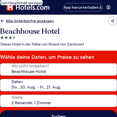
Zum Hauptinhalt springen
App herunterladen
Alle Unterkünfte anzeigen
Beachhouse Hotel
3.5-
Sterne-
Dieses Hotel in der Nähe von Strand von Zandvoort
Unterkunft
Wähle deine Daten, um Preise zu sehen
Wo soll’s hingehen?
Daten
Gäste
Suchen