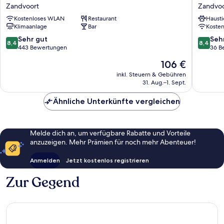
Beach
Zandvoo
Zandvoort
Zandvoo
Hotel
Zandvoo
Kostenloses WLAN
Restaurant
Hausti
Zandvoort
Klimaanlage
Bar
Koste
8.4
8.4
Sehr gut
Seh
8,4
8,4
von
von
443 Bewertungen
36 B
10,
10,
Der
106 €
Sehr
Sehr
Preis
gut,
gut,
inkl. Steuern & Gebühren
beträgt
31. Aug.–1. Sept.
443
36
106 €
Bewertungen
Bewert
Ähnliche Unterkünfte vergleichen
Melde dich an, um verfügbare Rabatte und Vorteile
anzuzeigen. Mehr Prämien für noch mehr Abenteuer!
Anmelden
Jetzt kostenlos registrieren
Zur Gegend