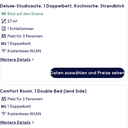
Alle
Ein Balkon mit Korbstühlen, einem klei
6
Doppelbett,
Deluxe-Studiosuite, 1 Doppelbett, Kochnische, Strandblick
Fotos
Kochnische,
Blick auf den Strand
Strandblick
für
27 m²
Deluxe-
Studiosuite,
1 Schlafzimmer
1
Platz für 3 Personen
Doppelbett,
1 Doppelbett
Kochnische,
Kostenloses WLAN
Strandblick
Weitere
Weitere Details
anzeigen
Details
für
Daten auswählen und Preise sehen
Deluxe-
Studiosuite,
1
Alle
Ein Schlafzimmer mit einem Bett, eine
3
Doppelbett,
Comfort Room, 1 Double Bed (land Side)
Fotos
Kochnische,
Platz für 2 Personen
Strandblick
für
1 Doppelbett
Comfort
Room,
Kostenloses WLAN
1
Weitere
Weitere Details
Double
Details