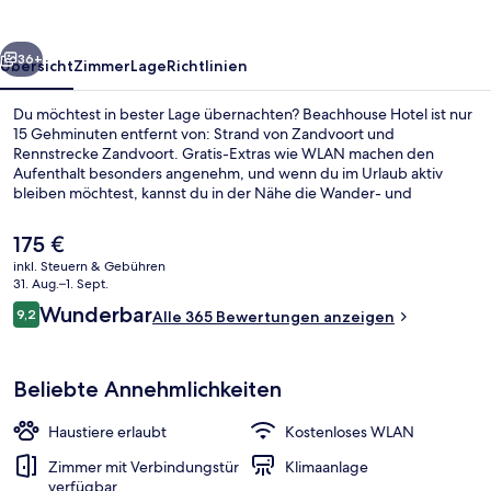
rück
Weiter
36+
Übersicht
Zimmer
Lage
Richtlinien
Du möchtest in bester Lage übernachten? Beachhouse Hotel ist nur
15 Gehminuten entfernt von: Strand von Zandvoort und
Rennstrecke Zandvoort. Gratis-Extras wie WLAN machen den
Aufenthalt besonders angenehm, und wenn du im Urlaub aktiv
bleiben möchtest, kannst du in der Nähe die Wander- und
Radwege, die Möglichkeiten zum Mountainbiken und die
Möglichkeiten zum Surfen/Bodyboarden nutzen. Andere Reisende
Der
175 €
haben viel Gutes über das hilfsbereite Personal zu berichten.
aktuelle
inkl. Steuern & Gebühren
Preis
31. Aug.–1. Sept.
Junior-Suite, 1 Doppelbett, Kochnische
beträgt
Bewertungen
Wunderbar
9,2
Alle 365 Bewertungen anzeigen
175 €.
9,2 von 10.
Beliebte Annehmlichkeiten
Haustiere erlaubt
Kostenloses WLAN
Zimmer mit Verbindungstür
Klimaanlage
verfügbar