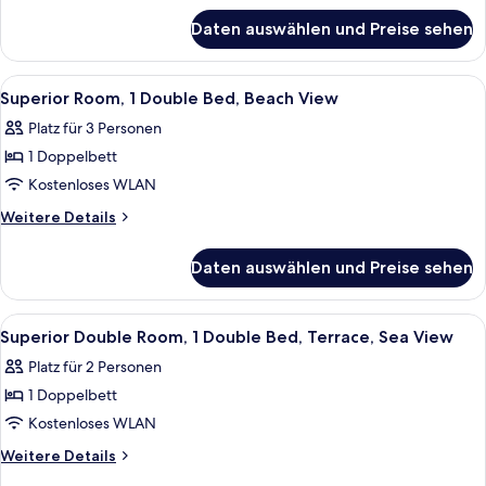
für
Bed
Daten auswählen und Preise sehen
Comfort
(land
Room,
Side)
1
Alle
Ein Hotelzimmer mit Bett, Schreibtisch
3
anzeigen
Double
Superior Room, 1 Double Bed, Beach View
Fotos
Bed
Platz für 3 Personen
(land
für
Side)
1 Doppelbett
Superior
Room,
Kostenloses WLAN
1
Weitere
Weitere Details
Double
Details
für
Bed,
Daten auswählen und Preise sehen
Superior
Beach
Room,
View
1
Alle
Ein Schlafzimmer mit einem großen Bet
4
anzeigen
Double
Superior Double Room, 1 Double Bed, Terrace, Sea View
Fotos
Bed,
Platz für 2 Personen
Beach
für
View
1 Doppelbett
Superior
Double
Kostenloses WLAN
Room,
Weitere
Weitere Details
1
Details