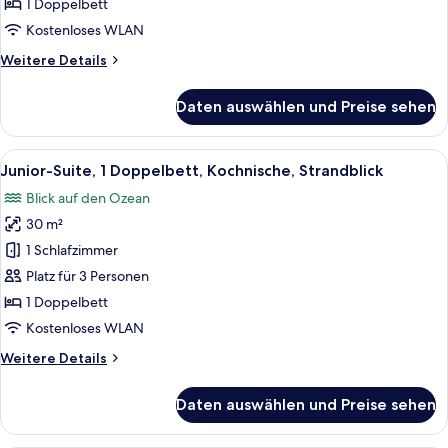
1 Doppelbett
Strandblick
Kostenloses WLAN
anzeigen
Weitere
Weitere Details
Details
für
Daten auswählen und Preise sehen
Superior-
Zimmer,
1
Alle
Ein Balkon mit Korbstühlen, einem klei
7
Doppelbett,
Junior-Suite, 1 Doppelbett, Kochnische, Strandblick
Fotos
Strandblick
Blick auf den Ozean
für
30 m²
Junior-
Suite,
1 Schlafzimmer
1
Platz für 3 Personen
Doppelbett,
1 Doppelbett
Kochnische,
Kostenloses WLAN
Strandblick
Weitere
Weitere Details
anzeigen
Details
für
Daten auswählen und Preise sehen
Junior-
Suite,
1