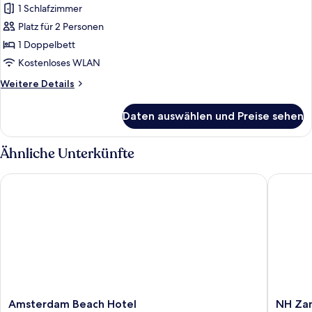
Doppelzimmer,
1 Schlafzimmer
1
Platz für 2 Personen
Doppelbett,
1 Doppelbett
Terrasse,
Kostenloses WLAN
Meerblick
Weitere
Weitere Details
anzeigen
Details
für
Daten auswählen und Preise sehen
Superior-
Doppelzimmer,
1
Ähnliche Unterkünfte
Doppelbett,
Terrasse,
Amsterdam Beach Hotel
NH Zand
Meerblick
Amsterdam
NH
Amsterdam Beach Hotel
NH Za