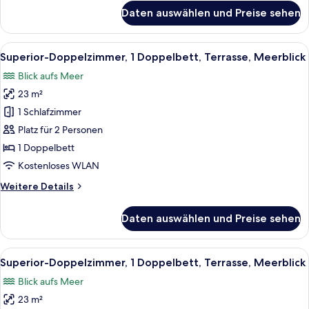
für
Double
Daten auswählen und Preise sehen
Superior
Bed,
Double
Terrace,
Room,
Alle
Eine Strandlounge mit zwei Liegen, e
4
Sea
1
Superior-Doppelzimmer, 1 Doppelbett, Terrasse, Meerblick
Fotos
Double
View
Blick aufs Meer
Bed,
für
anzeigen
Terrace,
23 m²
Superior-
Sea
Doppelzimmer,
1 Schlafzimmer
View
1
Platz für 2 Personen
Doppelbett,
1 Doppelbett
Terrasse,
Kostenloses WLAN
Meerblick
Weitere
Weitere Details
anzeigen
Details
für
Daten auswählen und Preise sehen
Superior-
Doppelzimmer,
1
Alle
Ein Hotelzimmer mit Bett, einer Couch,
4
Doppelbett,
Superior-Doppelzimmer, 1 Doppelbett, Terrasse, Meerblick
Fotos
Terrasse,
Blick aufs Meer
Meerblick
für
23 m²
Superior-