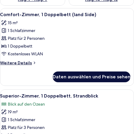
Alle
Ein ordentlich bezogenes Bett mit wei
3
Comfort-Zimmer, 1 Doppelbett (land Side)
Fotos
15 m²
für
1 Schlafzimmer
Comfort-
Zimmer,
Platz für 2 Personen
1
1 Doppelbett
Doppelbett
Kostenloses WLAN
(land
Weitere
Weitere Details
Side)
Details
anzeigen
für
Daten auswählen und Preise sehen
Comfort-
Zimmer,
1
Alle
Ein Balkon mit Korbstühlen, einem klei
3
Doppelbett
Superior-Zimmer, 1 Doppelbett, Strandblick
Fotos
(land
Blick auf den Ozean
Side)
für
19 m²
Superior-
Zimmer,
1 Schlafzimmer
1
Platz für 3 Personen
Doppelbett,