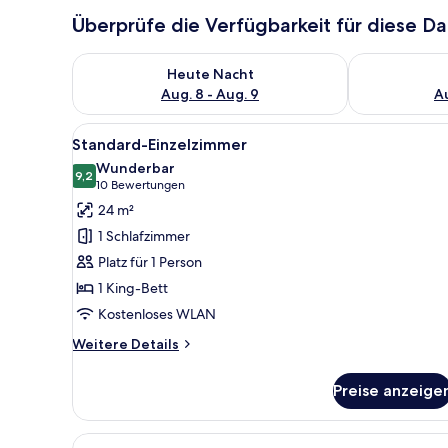
Überprüfe die Verfügbarkeit für diese D
Überprüfe die Verfügbarkeit für heute Nacht, Aug. 8
Überprüfe die
Heute Nacht
Aug. 8 - Aug. 9
Au
Alle
Ein modernes Hotelzimmer mit
5
Standard-Einzelzimmer
Fotos
Wunderbar
für
9,2
9,2 von 10
(10
10 Bewertungen
Standard-
Bewertungen)
24 m²
Einzelzimmer
1 Schlafzimmer
anzeigen
Platz für 1 Person
1 King-Bett
Kostenloses WLAN
Weitere
Weitere Details
Details
für
Preise anzeige
Standard-
Einzelzimmer
Alle
Ein modernes Hotelzimmer mit 