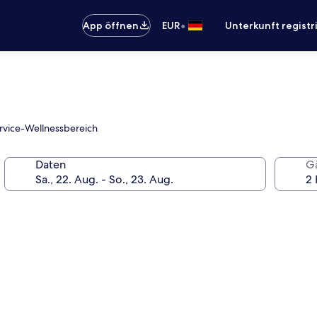
•
App öffnen
EUR
Unterkunft registr
ervice-Wellnessbereich
Daten
G