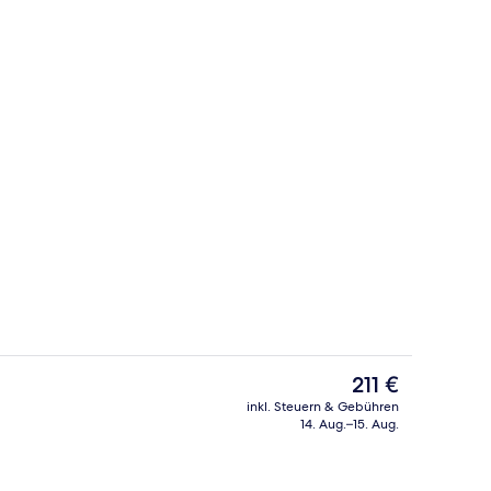
r
Innenpool
Der
211 €
aktuelle
inkl. Steuern & Gebühren
Preis
14. Aug.–15. Aug.
ch
Terrasse/Patio
beträgt
211 €.