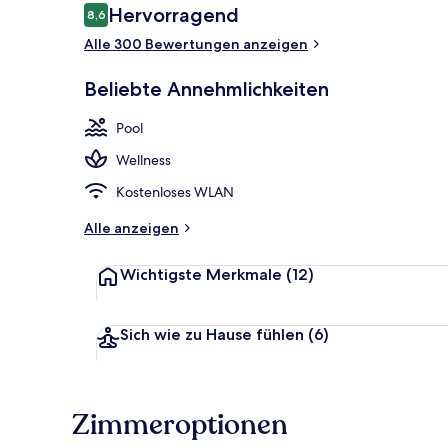
Bewertungen
Hervorragend
8,6
8,6 von 10.
Alle 300 Bewertungen anzeigen
Restaurant
Beliebte Annehmlichkeiten
Pool
Wellness
Kostenloses WLAN
Alle anzeigen
Wichtigste Merkmale
(12)
Sich wie zu Hause fühlen
(6)
Zimmeroptionen