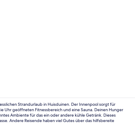
Fitnesscente
gesslichen Strandurlaub in Huisduinen. Der Innenpool sorgt für
ie Uhr geöffneten Fitnessbereich und eine Sauna. Deinen Hunger
anntes Ambiente für das ein oder andere kühle Getränk. Dieses
Außenberei
rasse. Andere Reisende haben viel Gutes über das hilfsbereite