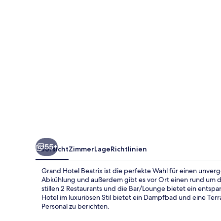
55+
Übersicht
Zimmer
Lage
Richtlinien
Grand Hotel Beatrix ist die perfekte Wahl für einen unver
Abkühlung und außerdem gibt es vor Ort einen rund um d
stillen 2 Restaurants und die Bar/Lounge bietet ein entsp
Hotel im luxuriösen Stil bietet ein Dampfbad und eine Ter
Personal zu berichten.