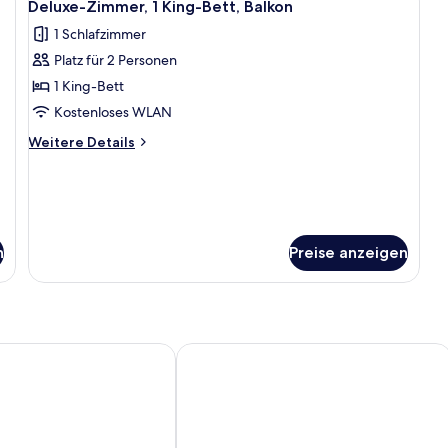
5
Deluxe-Zimmer, 1 King-Bett, Balkon
Fotos
1 Schlafzimmer
für
Platz für 2 Personen
Deluxe-
Zimmer,
1 King-Bett
1 King-
Kostenloses WLAN
Bett,
Weitere
Weitere Details
Balkon
Details
anzeigen
für
Deluxe-
Zimmer,
1 King-
Bett,
n
Preise anzeigen
Balkon
hof
Hotel Den Helder