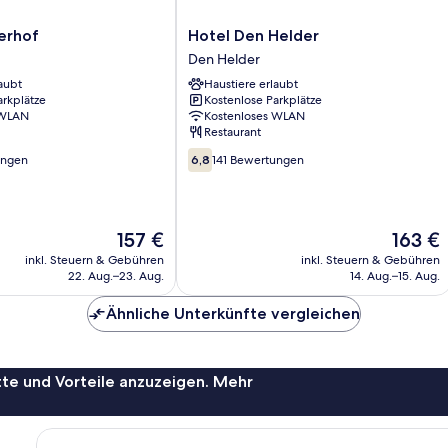
Hotel
erhof
Hotel Den Helder
Den
Den Helder
Helder
aubt
Haustiere erlaubt
Den
arkplätze
Kostenlose Parkplätze
Helder
 WLAN
Kostenloses WLAN
Restaurant
6.8
ungen
6,8
141 Bewertungen
von
10,
141
Bewertungen
Der
Der
157 €
163 €
Preis
Preis
inkl. Steuern & Gebühren
inkl. Steuern & Gebühren
beträgt
beträgt
22. Aug.–23. Aug.
14. Aug.–15. Aug.
157 €
163 €
Ähnliche Unterkünfte vergleichen
te und Vorteile anzuzeigen. Mehr