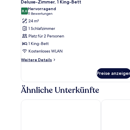
6
Deluxe-Zimmer, 1 King-Bett
Fotos
Hervorragend
für
8,6
8,6 von 10
(11
11 Bewertungen
Deluxe-
Bewertungen)
24 m²
Zimmer,
1 Schlafzimmer
1 King-
Platz für 2 Personen
Bett
1 King-Bett
anzeigen
Kostenloses WLAN
Weitere
Weitere Details
Details
für
Preise anzeige
Deluxe-
Zimmer,
1 King-
Ähnliche Unterkünfte
Bett
Fletcher Hotel Callantsoog
Hotel Wiener