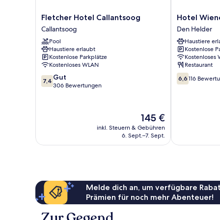
Fletcher
Hotel
Fletcher Hotel Callantsoog
Hotel Wien
Hotel
Wienerhof
Callantsoog
Den Helder
Callantsoog
Den
Pool
Haustiere erl
Callantsoog
Helder
Haustiere erlaubt
Kostenlose P
Kostenlose Parkplätze
Kostenloses
Kostenloses WLAN
Restaurant
7.4
6.6
Gut
6,6
116 Bewert
7,4
von
von
306 Bewertungen
10,
10,
Gut,
116
306
Bewertungen
Der
145 €
Bewertungen
Preis
inkl. Steuern & Gebühren
beträgt
6. Sept.–7. Sept.
145 €
Melde dich an, um verfügbare Rabat
Prämien für noch mehr Abenteuer!
Zur Gegend