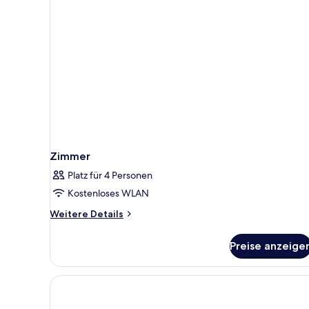
Zimmer
Platz für 4 Personen
Kostenloses WLAN
Weitere
Weitere Details
Details
für
Preise anzeige
Zimmer