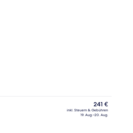
Mittagessen und Abendessen
Außenbereich
Der
241 €
aktuelle
inkl. Steuern & Gebühren
Preis
19. Aug.–20. Aug.
eich
Minibar, Zimmersafe, Schreibtisch, 
beträgt
241 €.