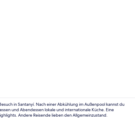
Frühstück, 
n Besuch in Santanyí. Nach einer Abkühlung im Außenpool kannst du
gessen und Abendessen lokale und internationale Küche. Eine
Highlights. Andere Reisende lieben den Allgemeinzustand.
Eingangsber