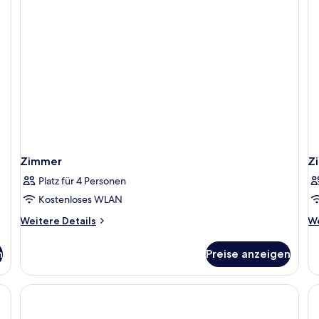
Zimmer
Z
Platz für 4 Personen
Kostenloses WLAN
Weitere
We
Weitere Details
We
Details
De
für
fü
n
Preise anzeigen
Zimmer
Z