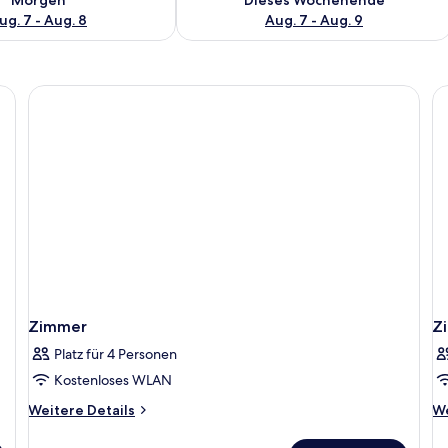
ug. 7 - Aug. 8
Aug. 7 - Aug. 9
Zimmer
Z
Platz für 4 Personen
Kostenloses WLAN
Weitere
We
Weitere Details
We
Details
De
für
fü