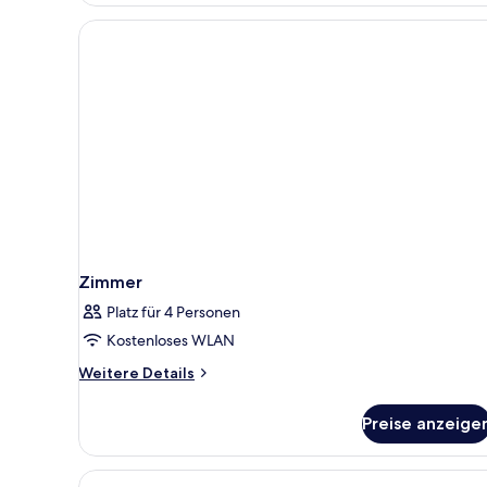
Zimmer
Platz für 4 Personen
Kostenloses WLAN
Weitere
Weitere Details
Details
für
Preise anzeige
Zimmer