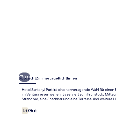
83+
Übersicht
Zimmer
Lage
Richtlinien
Hotel Santanyi Port ist eine hervorragende Wahl für eine
im Ventura essen gehen. Es serviert zum Frühstück, Mitta
Strandbar, eine Snackbar und eine Terrasse sind weitere 
Bewertungen
Gut
7,4
7,4 von 10.