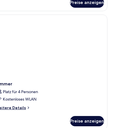
Preise anzeigen
immer
immer
Platz für 4 Personen
Kostenloses WLAN
itere
itere Details
tails
r
Preise anzeigen
immer