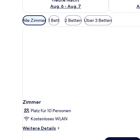
Aug. 6 - Aug. 7
A
Verfügbare
Alle Zimmer
1 Bett
2 Betten
Über 3 Betten
Filter
für
Zimmer
Zimmer
Platz für 10 Personen
Kostenloses WLAN
Weitere
Weitere Details
Details
für