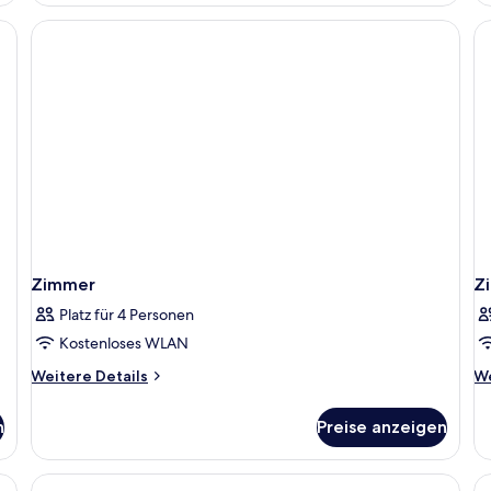
Zimmer
Z
Platz für 4 Personen
Kostenloses WLAN
Weitere
We
Weitere Details
We
Details
De
für
fü
n
Preise anzeigen
Zimmer
Z