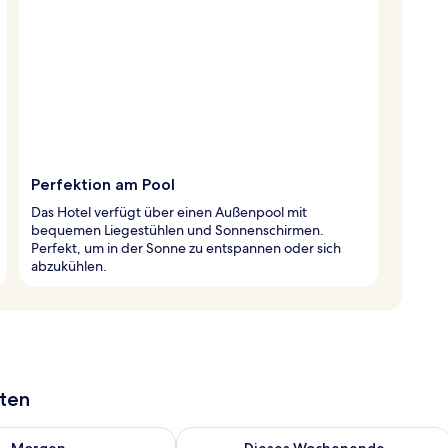
Perfektion am Pool
Das Hotel verfügt über einen Außenpool mit
bequemen Liegestühlen und Sonnenschirmen.
Perfekt, um in der Sonne zu entspannen oder sich
abzukühlen.
aten
 - Aug. 7.
 Verfügbarkeit für morgen, Aug. 7 - Aug. 8.
Überprüfe die Verfügbarkeit für dies
Morgen
Dieses Wochenende