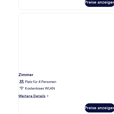
Preise anzeige
Zimmer
Zimmer
Platz für 4 Personen
Kostenloses WLAN
Weitere
Weitere Details
Details
für
Preise anzeige
Zimmer