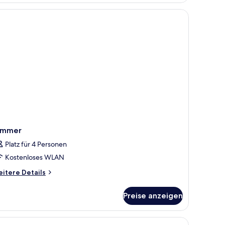
immer
Platz für 4 Personen
Kostenloses WLAN
itere
itere Details
tails
r
Preise anzeigen
immer