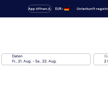
•
App öffnen
EUR
Unterkunft registr
Daten
G