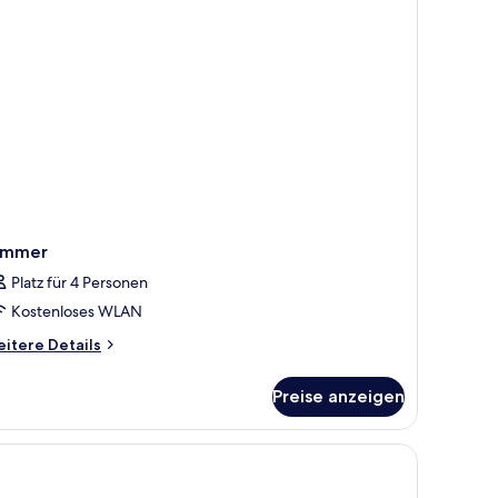
immer
Platz für 4 Personen
Kostenloses WLAN
itere
itere Details
tails
r
Preise anzeigen
immer