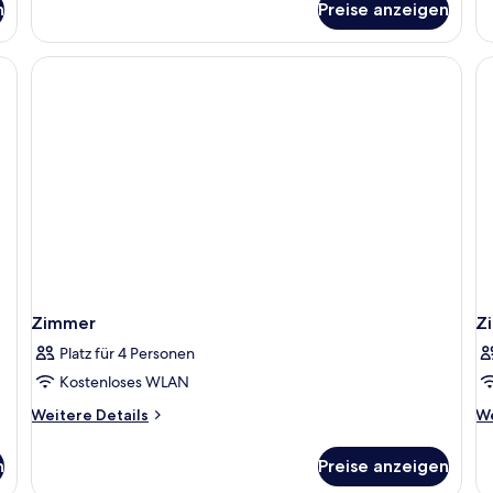
n
Preise anzeigen
Zimmer
Z
Zimmer
Z
Platz für 4 Personen
Kostenloses WLAN
Weitere
We
Weitere Details
We
Details
De
für
fü
n
Preise anzeigen
Zimmer
Z