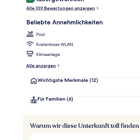
9,4 von 10.
Alle 109 Bewertungen anzeigen
Blick von de
Beliebte Annehmlichkeiten
Pool
Kostenloses WLAN
Klimaanlage
Alle anzeigen
Wichtigste Merkmale
(12)
Für Familien
(6)
Warum wir diese Unterkunft toll finden