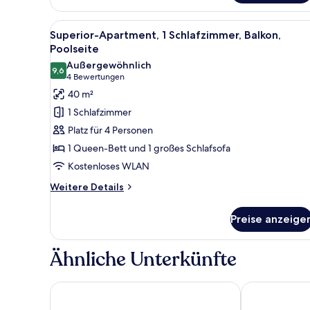
1
Schlafzimmer,
Alle
Ein Hotelzimmer mit einem groß
Balkon,
9
Superior-Apartment, 1 Schlafzimmer, Balkon,
Fotos
Meerblick
Poolseite
für
Außergewöhnlich
9,6
Superior-
9,6 von 10
(4
4 Bewertungen
Apartment,
Bewertungen)
40 m²
1
1 Schlafzimmer
Schlafzimmer,
Platz für 4 Personen
Balkon,
1 Queen-Bett und 1 großes Schlafsofa
Poolseite
Kostenloses WLAN
anzeigen
Weitere
Weitere Details
Details
für
Preise anzeige
Superior-
Apartment,
1
Ähnliche Unterkünfte
Schlafzimmer,
Balkon,
Poolseite
Grupotel Rocador
Hotel Cala Do