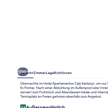
85+
Übersicht
Zimmer
Lage
Richtlinien
Übernachte im Hotel Apartamentos Cala Santanyi, um nur 5
Es Pontas. Nach einer Abkühlung im Außenpool oder Inn
serviert zum Frühstück und Abendessen lokale und interna
Tennisplatz im Freien gehören ebenfalls zum Angebot.
Bewertungen
Außergewöhnlich
9,4