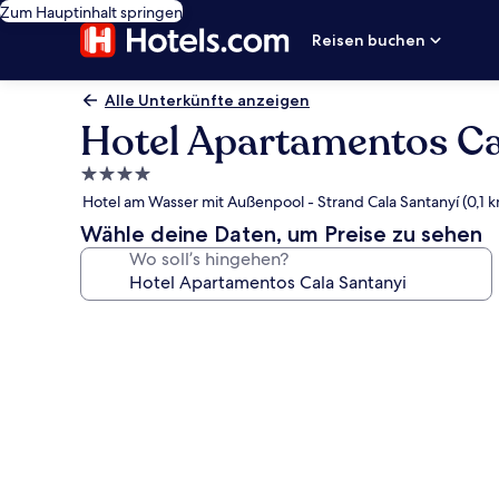
Zum Hauptinhalt springen
Reisen buchen
Alle Unterkünfte anzeigen
Hotel Apartamentos Ca
4.0-
Sterne-
Hotel am Wasser mit Außenpool - Strand Cala Santanyí (0,1 
Unterkunft
Wähle deine Daten, um Preise zu sehen
Wo soll’s hingehen?
Fotogalerie
von
Hotel
Apartamentos
Cala
Santanyi