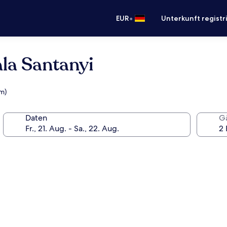
•
EUR
Unterkunft registr
la Santanyi
km)
Daten
G