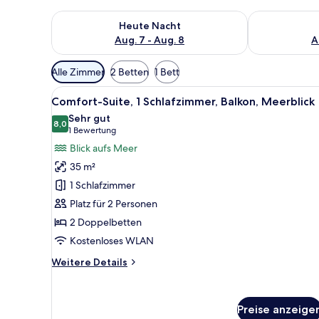
Überprüfe die Verfügbarkeit für heute Nacht, Aug. 7
Überprüfe die
Heute Nacht
Aug. 7 - Aug. 8
A
Verfügbare
Alle Zimmer
2 Betten
1 Bett
Filter
Alle
Ein Hotelzimmer mit zwei Bett
für
6
Comfort-Suite, 1 Schlafzimmer, Balkon, Meerblick
Fotos
Zimmer
Sehr gut
für
8,0
8,0 von 10
(1
1 Bewertung
Comfort-
Bewertung)
Blick aufs Meer
Suite,
35 m²
1
1 Schlafzimmer
Schlafzimmer,
Platz für 2 Personen
Balkon,
2 Doppelbetten
Meerblick
anzeigen
Kostenloses WLAN
Weitere
Weitere Details
Details
für
Comfort-
Preise anzeige
Suite,