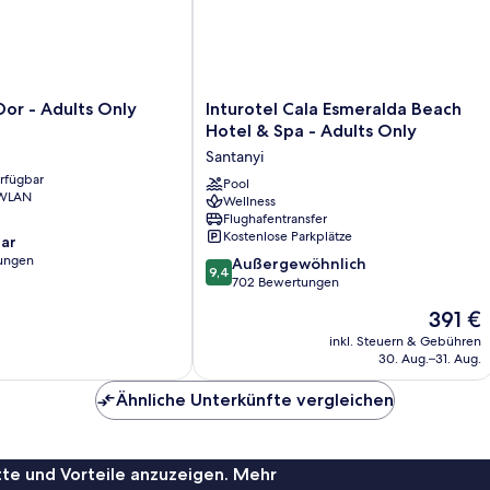
Inturotel
Dor - Adults Only
Inturotel Cala Esmeralda Beach
Cala
Hotel & Spa - Adults Only
Esmeralda
Santanyi
Beach
erfügbar
Hotel
Pool
 WLAN
Wellness
&
Flughafentransfer
Spa
Kostenlose Parkplätze
ar
-
ungen
9.4
Adults
Außergewöhnlich
9,4
von
Only
702 Bewertungen
10,
Santanyi
Der
391 €
Außergewöhnlich,
Preis
702
inkl. Steuern & Gebühren
beträgt
30. Aug.–31. Aug.
Bewertungen
391 €
Ähnliche Unterkünfte vergleichen
te und Vorteile anzuzeigen. Mehr