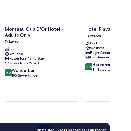
Monsuau
Hotel
Monsuau Cala D'Or Hotel -
Hotel Playa Mondra
Cala
Playa
Adults Only
Santanyi
D'Or
Mondrago
Felanitx
Pool
Hotel
Santanyi
Wellness
-
Pool
Flughafentransfer
Wellness
Adults
Haustiere erlaubt
Kostenlose Parkplätze
Only
Kostenloses WLAN
8.6
Hervorragend
Felanitx
8,6
von
34 Bewertungen
9.2
Wunderbar
9,2
10,
von
193 Bewertungen
Hervorragend,
10,
34
Wunderbar,
Bewertungen
193
inkl. S
Bewertungen
Anmelden
Jetzt kostenlos registrieren