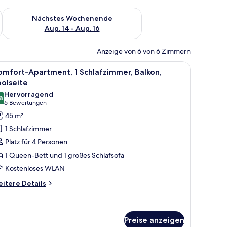
es Wochenende, Aug. 7 - Aug. 9.
Überprüfe die Verfügbarkeit für nächstes Wochenende, Aug. 1
Nächstes Wochenende
Aug. 14 - Aug. 16
Anzeige von 6 von 6 Zimmern
ke mit Korbmöbeln und Blick ins Grüne.
le
Ein Hotelzimmer mit einem großen Bett, einem 
8
mfort-Apartment, 1 Schlafzimmer, Balkon,
otos
olseite
ür
Hervorragend
8
omfort-
8,8 von 10
(6
6 Bewertungen
partment,
Bewertungen)
45 m²
1 Schlafzimmer
chlafzimmer,
Platz für 4 Personen
alkon,
1 Queen-Bett und 1 großes Schlafsofa
oolseite
Kostenloses WLAN
nzeigen
itere
itere Details
tails
r
mfort-
artment,
Preise anzeigen