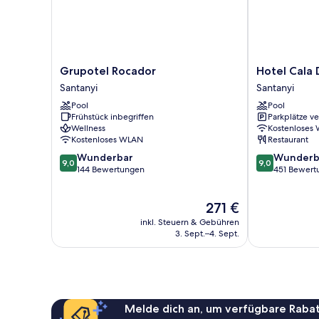
Grupotel
Hotel
Grupotel Rocador
Hotel Cala 
Rocador
Cala
Santanyi
Santanyi
Santanyi
Dor
Pool
Pool
-
Frühstück inbegriffen
Parkplätze v
Adults
Wellness
Kostenloses
Only
Kostenloses WLAN
Restaurant
Santanyi
9.0
9.0
Wunderbar
Wunderb
9,0
9,0
von
von
144 Bewertungen
451 Bewert
10,
10,
Wunderbar,
Wunderbar,
Der
271 €
144
451
Preis
Bewertungen
Bewertungen
inkl. Steuern & Gebühren
beträgt
3. Sept.–4. Sept.
271 €
Melde dich an, um verfügbare Rabat