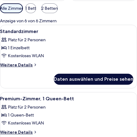
Verfügbare
Alle Zimmer
1 Bett
2 Betten
Filter
für
Anzeige von 6 von 6 Zimmern
Zimmer
Alle
Ein Hotelzimmer mit einem großen Bet
4
Standardzimmer
Fotos
Platz für 2 Personen
für
1 Einzelbett
Standardzimmer
anzeigen
Kostenloses WLAN
Weitere
Weitere Details
Details
für
Daten auswählen und Preise sehen
Standardzimmer
Alle
Ein modernes Hotelzimmer mit einem 
6
Premium-Zimmer, 1 Queen-Bett
Fotos
Platz für 2 Personen
für
1 Queen-Bett
Premium-
Zimmer,
Kostenloses WLAN
1
Weitere
Weitere Details