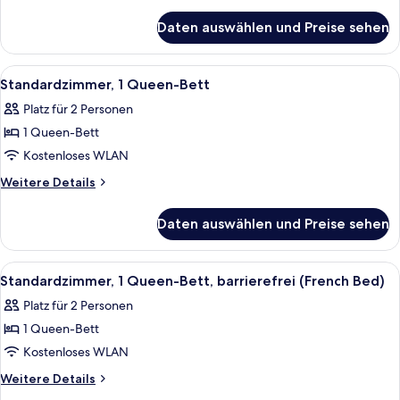
Queen-
Details
für
Bett
Daten auswählen und Preise sehen
Premium-
anzeigen
Zimmer,
1
Alle
Ein Hotelzimmer mit einem großen Bet
4
Queen-
Standardzimmer, 1 Queen-Bett
Fotos
Bett
Platz für 2 Personen
für
1 Queen-Bett
Standardzimmer,
1
Kostenloses WLAN
Queen-
Weitere
Weitere Details
Bett
Details
für
anzeigen
Daten auswählen und Preise sehen
Standardzimmer,
1
Queen-
Alle
Ein Hotelzimmer mit einem großen Bet
3
Bett
Standardzimmer, 1 Queen-Bett, barrierefrei (French Bed)
Fotos
Platz für 2 Personen
für
1 Queen-Bett
Standardzimmer,
1
Kostenloses WLAN
Queen-
Weitere
Weitere Details
Bett,
Details