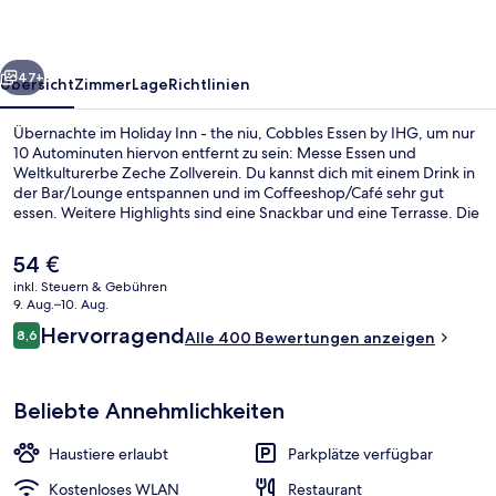
niu,
Cobbles
rück
Weiter
Essen
47+
Übersicht
Zimmer
Lage
Richtlinien
by
Übernachte im Holiday Inn - the niu, Cobbles Essen by IHG, um nur
IHG
10 Autominuten hiervon entfernt zu sein: Messe Essen und
Weltkulturerbe Zeche Zollverein. Du kannst dich mit einem Drink in
der Bar/Lounge entspannen und im Coffeeshop/Café sehr gut
essen. Weitere Highlights sind eine Snackbar und eine Terrasse. Die
Unterkunft ist nur einen kurzen Fußmarsch von den öffentlichen
Verkehrsmitteln entfernt: Zur U-Bahn läuft man 6 Minuten
Der
54 €
(Stadtbahn-Haltestelle Planckstraße) bzw. 6 Minuten (Stadtbahn-
aktuelle
inkl. Steuern & Gebühren
Haltestelle Bismarckplatz).
Preis
9. Aug.–10. Aug.
Restaurant
beträgt
Bewertungen
Hervorragend
8,6
Alle 400 Bewertungen anzeigen
54 €.
8,6 von 10.
Beliebte Annehmlichkeiten
Haustiere erlaubt
Parkplätze verfügbar
Kostenloses WLAN
Restaurant