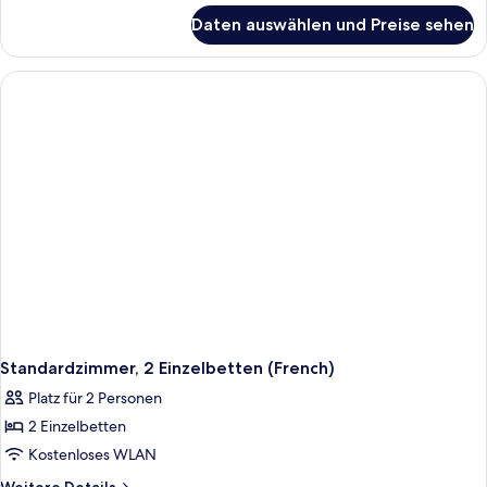
für
barrierefrei
Daten auswählen und Preise sehen
Standardzimmer,
(French
1
Bed)
Queen-
anzeigen
Bett,
barrierefrei
(French
Bed)
Standardzimmer, 2 Einzelbetten (French)
Platz für 2 Personen
2 Einzelbetten
Kostenloses WLAN
Weitere