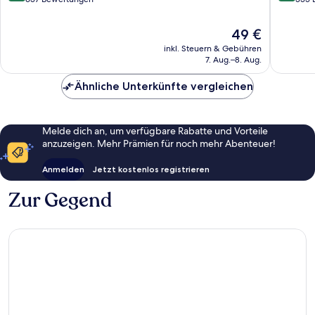
I
10,
10,
Wunderbar,
Hervorr
Der
49 €
637
335
Preis
inkl. Steuern & Gebühren
Bewertungen
Bewert
beträgt
7. Aug.–8. Aug.
49 €
Ähnliche Unterkünfte vergleichen
Melde dich an, um verfügbare Rabatte und Vorteile
anzuzeigen. Mehr Prämien für noch mehr Abenteuer!
Anmelden
Jetzt kostenlos registrieren
Zur Gegend