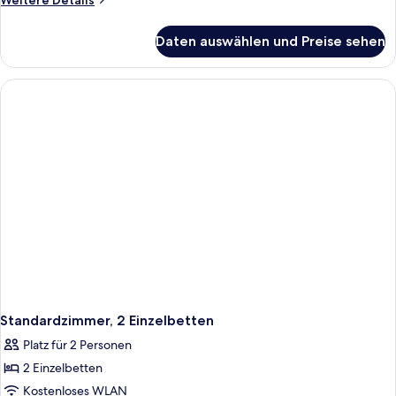
Weitere Details
Details
für
Daten auswählen und Preise sehen
Standardzimmer,
2 Einzelbetten
(French)
Standardzimmer, 2 Einzelbetten
Platz für 2 Personen
2 Einzelbetten
Kostenloses WLAN