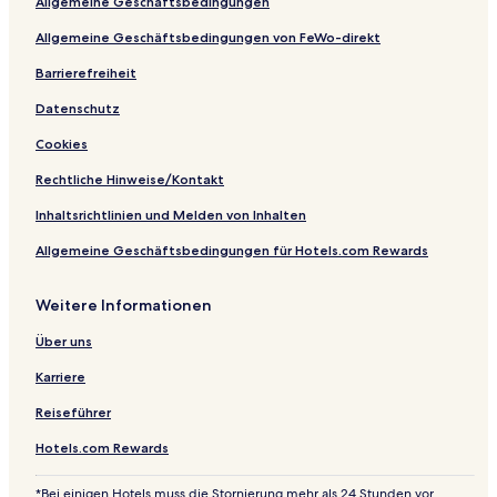
Allgemeine Geschäftsbedingungen
S
i
H
n
p
g
o
Allgemeine Geschäftsbedingungen von FeWo-direkt
a
T
f
H
h
Barrierefreiheit
o
o
Datenschutz
t
m
e
a
Cookies
l
Rechtliche Hinweise/Kontakt
Inhaltsrichtlinien und Melden von Inhalten
Allgemeine Geschäftsbedingungen für Hotels.com Rewards
Weitere Informationen
Über uns
Karriere
Reiseführer
Hotels.com Rewards
*Bei einigen Hotels muss die Stornierung mehr als 24 Stunden vor