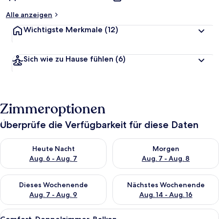
Alle anzeigen
Wichtigste Merkmale
(12)
Sich wie zu Hause fühlen
(6)
Zimmeroptionen
Überprüfe die Verfügbarkeit für diese Daten
Überprüfe die Verfügbarkeit für heute Nacht, Aug. 6 - Aug. 7.
Überprüfe die Verfügbarkeit f
Heute Nacht
Morgen
Aug. 6 - Aug. 7
Aug. 7 - Aug. 8
Überprüfe die Verfügbarkeit für dieses Wochenende, Aug. 7 - 
Überprüfe die Verfügbarkeit f
Dieses Wochenende
Nächstes Wochenende
Aug. 7 - Aug. 9
Aug. 14 - Aug. 16
Alle
Ein kleines Hotelzimmer mit Bett, ein
10