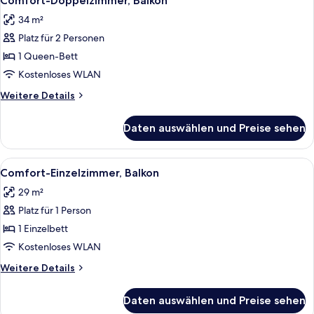
Comfort-Doppelzimmer, Balkon
Fotos
34 m²
für
Platz für 2 Personen
Comfort-
Doppelzimmer,
1 Queen-Bett
Balkon
Kostenloses WLAN
anzeigen
Weitere
Weitere Details
Details
für
Daten auswählen und Preise sehen
Comfort-
Doppelzimmer,
Balkon
Alle
Ein kleines Hotelzimmer mit Bett, Schr
7
Comfort-Einzelzimmer, Balkon
Fotos
29 m²
für
Platz für 1 Person
Comfort-
Einzelzimmer,
1 Einzelbett
Balkon
Kostenloses WLAN
anzeigen
Weitere
Weitere Details
Details
für
Daten auswählen und Preise sehen
Comfort-