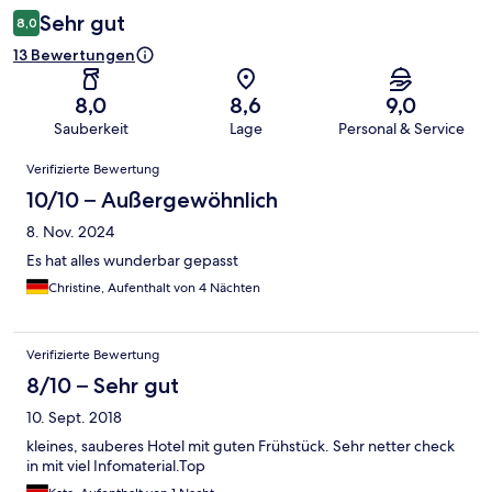
Sehr gut
8,0
13 Bewertungen
8,0
8,6
9,0
Sauberkeit
Lage
Personal & Service
Bewertungen
Verifizierte Bewertung
10/10 – Außergewöhnlich
8. Nov. 2024
Es hat alles wunderbar gepasst
Christine, Aufenthalt von 4 Nächten
Verifizierte Bewertung
8/10 – Sehr gut
10. Sept. 2018
kleines, sauberes Hotel mit guten Frühstück. Sehr netter check
in mit viel Infomaterial.Top