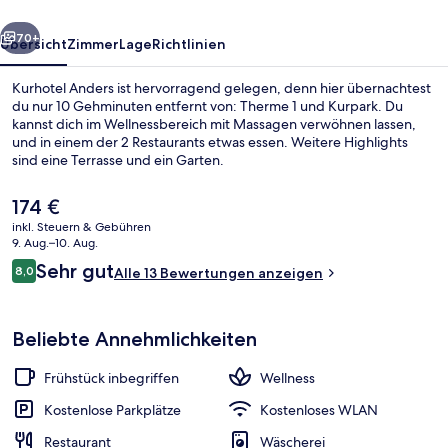
rück
Weiter
70+
Übersicht
Zimmer
Lage
Richtlinien
Kurhotel Anders ist hervorragend gelegen, denn hier übernachtest
du nur 10 Gehminuten entfernt von: Therme 1 und Kurpark. Du
kannst dich im Wellnessbereich mit Massagen verwöhnen lassen,
und in einem der 2 Restaurants etwas essen. Weitere Highlights
sind eine Terrasse und ein Garten.
Der
174 €
aktuelle
inkl. Steuern & Gebühren
Preis
9. Aug.–10. Aug.
Springbrunnen
beträgt
Bewertungen
Sehr gut
8,0
Alle 13 Bewertungen anzeigen
174 €.
8,0 von 10.
Beliebte Annehmlichkeiten
Frühstück inbegriffen
Wellness
Kostenlose Parkplätze
Kostenloses WLAN
Restaurant
Wäscherei