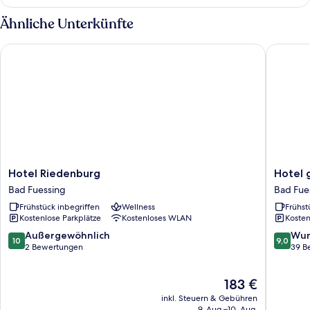
Einzelzimmer,
Balkon
Ähnliche Unterkünfte
Hotel Riedenburg
Hotel ga
Hotel
Hotel
Hotel Riedenburg
Hotel 
Riedenburg
garni
Bad Fuessing
Bad Fue
Bad
Bellevu
Frühstück inbegriffen
Wellness
Frühst
Fuessing
Bad
Kostenlose Parkplätze
Kostenloses WLAN
Kosten
Fuessin
10.0
9.0
Außergewöhnlich
Wun
10
9,0
von
von
2 Bewertungen
39 B
10,
10,
Außergewöhnlich,
Wunder
Der
183 €
2
39
Preis
Bewertungen
Bewert
inkl. Steuern & Gebühren
beträgt
9. Aug.–10. Aug.