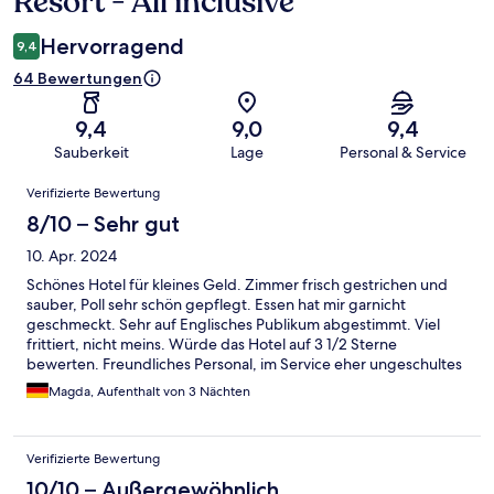
Resort - All inclusive
Hervorragend
9,4
64 Bewertungen
9,4
9,0
9,4
Sauberkeit
Lage
Personal & Service
Bewertungen
Verifizierte Bewertung
8/10 – Sehr gut
10. Apr. 2024
Schönes Hotel für kleines Geld. Zimmer frisch gestrichen und
sauber, Poll sehr schön gepflegt. Essen hat mir garnicht
geschmeckt. Sehr auf Englisches Publikum abgestimmt. Viel
frittiert, nicht meins. Würde das Hotel auf 3 1/2 Sterne
bewerten. Freundliches Personal, im Service eher ungeschultes
Personal. Da besteht definitiv noch Luft nach oben. Besonders
Magda, Aufenthalt von 3 Nächten
im Restaurant. Wenig aufmerksam, da unerfahren im Service
viele Mitarbeiter. An der Poolbar war es super👍
Verifizierte Bewertung
10/10 – Außergewöhnlich