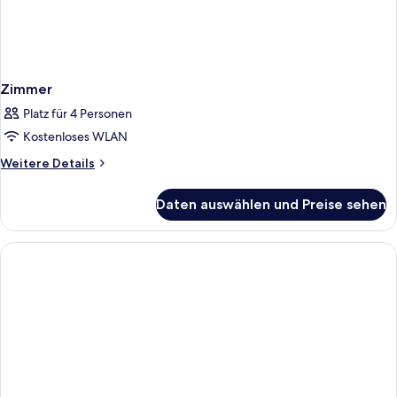
Zimmer
Platz für 4 Personen
Kostenloses WLAN
Weitere
Weitere Details
Details
für
Daten auswählen und Preise sehen
Zimmer