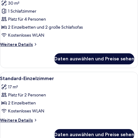
30 m²
für
1 Schlafzimmer
Familienzimmer,
1
Platz für 4 Personen
Schlafzimmer,
2 Einzelbetten und 2 große Schlafsofas
Poolblick
Kostenloses WLAN
anzeigen
Weitere
Weitere Details
Details
für
Daten auswählen und Preise sehen
Familienzimmer,
1
Schlafzimmer,
Alle
Ein Hotelzimmer mit Bett, Schreibtisc
4
Poolblick
Standard-Einzelzimmer
Fotos
17 m²
für
Platz für 2 Personen
Standard-
Einzelzimmer
2 Einzelbetten
anzeigen
Kostenloses WLAN
Weitere
Weitere Details
Details
für
Daten auswählen und Preise sehen
Standard-