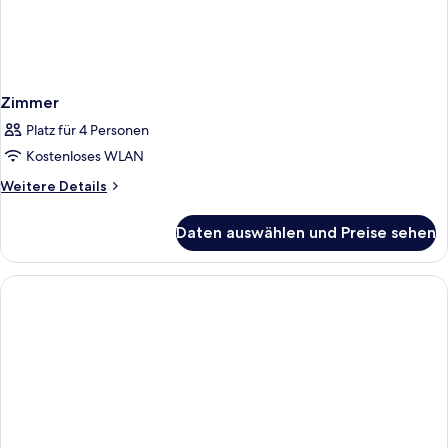
Zimmer
Platz für 4 Personen
Kostenloses WLAN
Weitere
Weitere Details
Details
für
Daten auswählen und Preise sehen
Zimmer