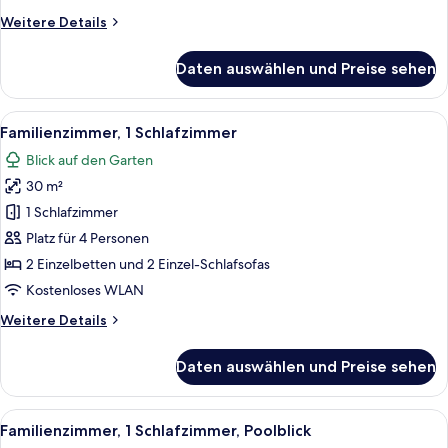
Weitere
Weitere Details
Details
für
Daten auswählen und Preise sehen
Standardzimmer,
Poolblick
Alle
Ein Hotelzimmer mit einem Bett, eine
6
Familienzimmer, 1 Schlafzimmer
Fotos
Blick auf den Garten
für
30 m²
Familienzimmer,
1
1 Schlafzimmer
Schlafzimmer
Platz für 4 Personen
anzeigen
2 Einzelbetten und 2 Einzel-Schlafsofas
Kostenloses WLAN
Weitere
Weitere Details
Details
für
Daten auswählen und Preise sehen
Familienzimmer,
1
Schlafzimmer
Alle
Ein Hotelzimmer mit einem Bett, eine
5
Familienzimmer, 1 Schlafzimmer, Poolblick
Fotos