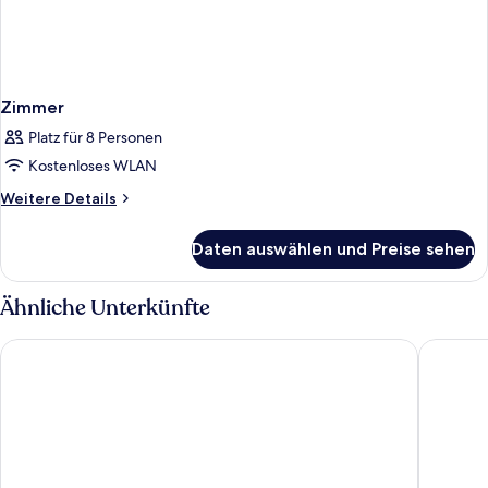
Zimmer
Platz für 8 Personen
Kostenloses WLAN
Weitere
Weitere Details
Details
für
Daten auswählen und Preise sehen
Zimmer
Ähnliche Unterkünfte
Bellissima Hotel
Kamelya 