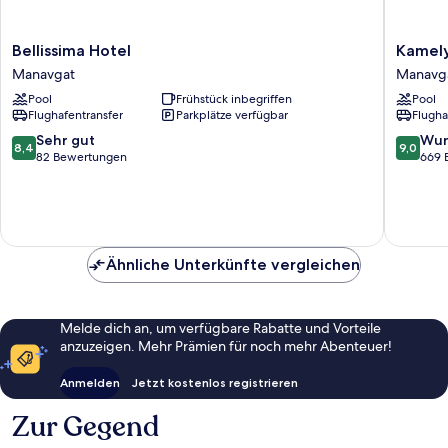
Bellissima
Kamelya
Bellissima Hotel
Kamely
Hotel
Selin
Manavgat
Manavg
Manavgat
Hotel
Pool
Frühstück inbegriffen
Pool
Luxury
Flughafentransfer
Parkplätze verfügbar
Flugha
Resort
&
8.4
9.0
Sehr gut
Wun
8,4
9,0
SPA
von
von
82 Bewertungen
669 
Manavg
10,
10,
Sehr
Wunder
gut,
669
82
Bewert
Bewertungen
Ähnliche Unterkünfte vergleichen
Melde dich an, um verfügbare Rabatte und Vorteile
anzuzeigen. Mehr Prämien für noch mehr Abenteuer!
Anmelden
Jetzt kostenlos registrieren
Zur Gegend