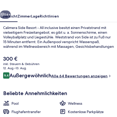
All
inclusive
rück
Weiter
114+
Übersicht
Zimmer
Lage
Richtlinien
Calimera Side Resort - All inclusive besitzt einen Privatstrand mit
vielseitigem Freizeitangebot; es gibt u. a. Sonnenschirme, einen
Volleyballplatz und Liegestühle. Weststrand von Side ist zu Fuß nur
15 Minuten entfernt. Ein Außenpool verspricht Wasserspaß,
während im Wellnessbereich mit Massagen, Gesichtsbehandlungen
und ayurvedischen Anwendungen für Entspannung gesorgt wird.
Telya Restaurant & Grill, eins von 2 Restaurants, serviert
Der
300 €
internationale Küche und ist zum Frühstück, Mittagessen und
aktuelle
inkl. Steuern & Gebühren
Abendessen geöffnet. Als weitere Highlights bietet diese
Preis
12. Aug.–13. Aug.
Unterkunft mit All-inclusive-Leistungen eine Poolbar, einen
Wasserrutsche
beträgt
Bewertungen
Whirlpool und ein Kinderbecken. Andere Reisende loben den
Außergewöhnlich
9,4
Alle 64 Bewertungen anzeigen
300 €.
9,4 von 10.
allgemeinen Zustand der Unterkunft.
Beliebte Annehmlichkeiten
Pool
Wellness
Flughafentransfer
Kostenlose Parkplätze