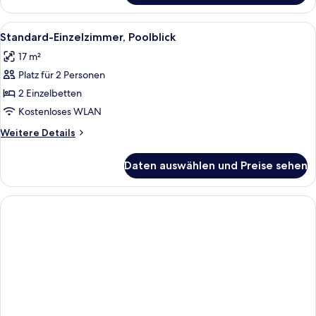
Einzelzimmer
Alle
Ein Hotelzimmer mit einem großen Bet
4
Standard-Einzelzimmer, Poolblick
Fotos
17 m²
für
Platz für 2 Personen
Standard-
Einzelzimmer,
2 Einzelbetten
Poolblick
Kostenloses WLAN
anzeigen
Weitere
Weitere Details
Details
für
Daten auswählen und Preise sehen
Standard-
Einzelzimmer,
Poolblick