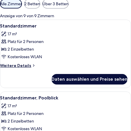
Verfügbare
Alle Zimmer
2 Betten
Über 3 Betten
Filter
für
Anzeige von 9 von 9 Zimmern
Zimmer
Alle
Ein Hotelzimmer mit Bett, Schreibtisc
4
Standardzimmer
Fotos
17 m²
für
Platz für 2 Personen
Standardzimmer
anzeigen
2 Einzelbetten
Kostenloses WLAN
Weitere
Weitere Details
Details
für
Daten auswählen und Preise sehen
Standardzimmer
Alle
Ein Hotelzimmer mit einem großen Bet
4
Standardzimmer, Poolblick
Fotos
17 m²
für
Platz für 2 Personen
Standardzimmer,
Poolblick
2 Einzelbetten
anzeigen
Kostenloses WLAN