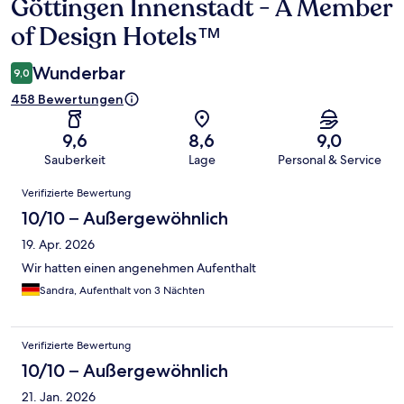
Göttingen Innenstadt - A Member
of Design Hotels™
Wunderbar
9,0
458 Bewertungen
9,6
8,6
9,0
Sauberkeit
Lage
Personal & Service
Bewertungen
Verifizierte Bewertung
10/10 – Außergewöhnlich
19. Apr. 2026
Wir hatten einen angenehmen Aufenthalt
Sandra, Aufenthalt von 3 Nächten
Verifizierte Bewertung
10/10 – Außergewöhnlich
21. Jan. 2026