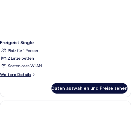
Freigeist Single
Platz für 1 Person
2 Einzelbetten
Kostenloses WLAN
Weitere
Weitere Details
Details
für
Daten auswählen und Preise sehen
Freigeist
Single