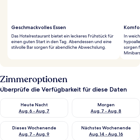
Geschmackvolles Essen
Komfor
Das Hotelrestaurant bietet ein leckeres Frühstück für
In weic
einen guten Start in den Tag. Abendessen und eine
hypoall
stilvolle Bar sorgen für abendliche Abwechslung.
sorgen 
Minibar
Zimmeroptionen
Überprüfe die Verfügbarkeit für diese Daten
Überprüfe die Verfügbarkeit für heute Nacht, Aug. 6 - Aug. 7.
Überprüfe die Verfügbarkeit f
Heute Nacht
Morgen
Aug. 6 - Aug. 7
Aug. 7 - Aug. 8
Überprüfe die Verfügbarkeit für dieses Wochenende, Aug. 7 - 
Überprüfe die Verfügbarkeit f
Dieses Wochenende
Nächstes Wochenende
Aug. 7 - Aug. 9
Aug. 14 - Aug. 16