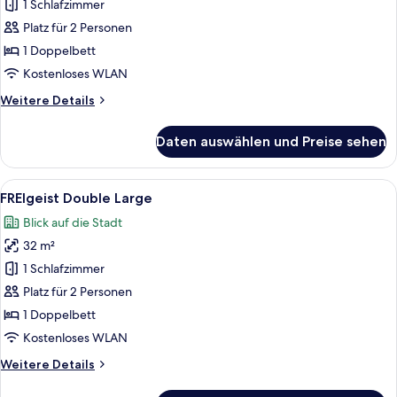
View
1 Schlafzimmer
anzeigen
Platz für 2 Personen
1 Doppelbett
Kostenloses WLAN
Weitere
Weitere Details
Details
für
Daten auswählen und Preise sehen
FREIgeist
View
Alle
Ein Hotelzimmer mit einem großen Bet
5
FREIgeist Double Large
Fotos
Blick auf die Stadt
für
32 m²
FREIgeist
Double
1 Schlafzimmer
Large
Platz für 2 Personen
anzeigen
1 Doppelbett
Kostenloses WLAN
Weitere
Weitere Details
Details
für