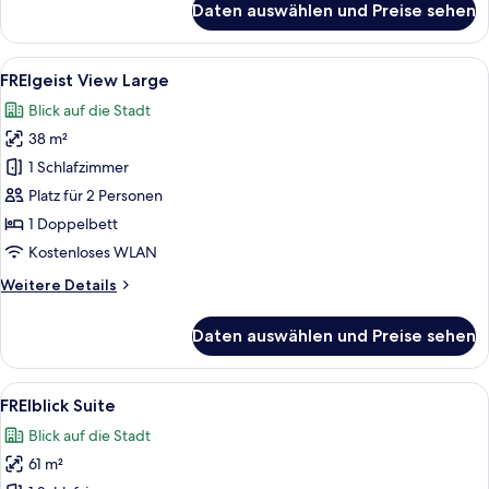
Daten auswählen und Preise sehen
FREIgeist
Double
Large
Alle
Ein Hotelzimmer mit einem großen Bett
5
FREIgeist View Large
Fotos
Blick auf die Stadt
für
38 m²
FREIgeist
View
1 Schlafzimmer
Large
Platz für 2 Personen
anzeigen
1 Doppelbett
Kostenloses WLAN
Weitere
Weitere Details
Details
für
Daten auswählen und Preise sehen
FREIgeist
View
Large
Alle
Ein modernes Schlafzimmer mit einem 
6
FREIblick Suite
Fotos
Blick auf die Stadt
für
61 m²
FREIblick