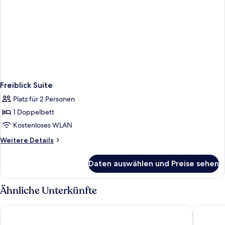
Freiblick Suite
Platz für 2 Personen
1 Doppelbett
Kostenloses WLAN
Weitere
Weitere Details
Details
für
Daten auswählen und Preise sehen
Freiblick
Suite
Ähnliche Unterkünfte
FREIgeist Göttingen Nordstadt - A Member of Design Hotels
Gebhard