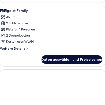
Single
Alle
Ein modernes Hotelzimmer mit einem H
6
FREIgeist Family
Fotos
46 m²
für
2 Schlafzimmer
FREIgeist
Family
Platz für 4 Personen
anzeigen
2 Doppelbetten
Kostenloses WLAN
Weitere
Weitere Details
Details
für
Daten auswählen und Preise sehen
FREIgeist
Family