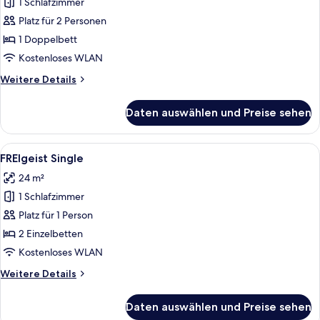
Suite
1 Schlafzimmer
anzeigen
Platz für 2 Personen
1 Doppelbett
Kostenloses WLAN
Weitere
Weitere Details
Details
für
Daten auswählen und Preise sehen
FREIblick
Suite
Alle
Ein Bett mit weißen Kissen, eine Flasc
5
FREIgeist Single
Fotos
24 m²
für
1 Schlafzimmer
FREIgeist
Single
Platz für 1 Person
anzeigen
2 Einzelbetten
Kostenloses WLAN
Weitere
Weitere Details
Details
für
Daten auswählen und Preise sehen
FREIgeist