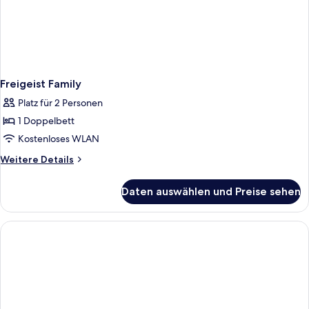
Freigeist Family
Platz für 2 Personen
1 Doppelbett
Kostenloses WLAN
Weitere
Weitere Details
Details
für
Daten auswählen und Preise sehen
Freigeist
Family