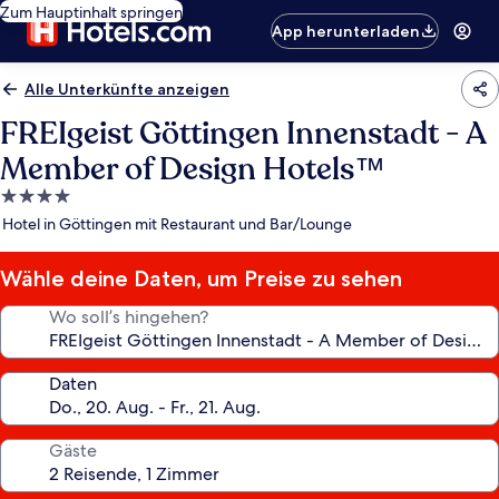
Zum Hauptinhalt springen
App herunterladen
Alle Unterkünfte anzeigen
FREIgeist Göttingen Innenstadt - A
Member of Design Hotels™
4.0-
Sterne-
Hotel in Göttingen mit Restaurant und Bar/Lounge
Unterkunft
Wähle deine Daten, um Preise zu sehen
Wo soll’s hingehen?
Daten
Gäste