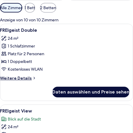
Verfügbare
Alle Zimmer
1 Bett
2 Betten
Filter
für
Anzeige von 10 von 10 Zimmern
Zimmer
Alle
Ein Hotelzimmer mit Bett, Sessel, kle
6
FREIgeist Double
Fotos
24 m²
für
1 Schlafzimmer
FREIgeist
Double
Platz für 2 Personen
anzeigen
1 Doppelbett
Kostenloses WLAN
Weitere
Weitere Details
Details
für
Daten auswählen und Preise sehen
FREIgeist
Double
Alle
Ein Hotelzimmer mit einem großen Bet
6
FREIgeist View
Fotos
Blick auf die Stadt
für
24 m²
FREIgeist