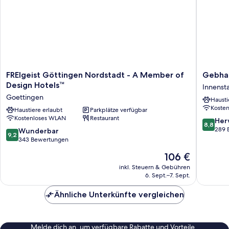
FREIgeist
Gebhar
FREIgeist Göttingen Nordstadt - A Member of
Gebhar
Göttingen
Hotel
Design Hotels™
Innenst
Nordstadt
Innenst
Goettingen
Hausti
-
Koste
A
Haustiere erlaubt
Parkplätze verfügbar
Kostenloses WLAN
Restaurant
Member
8.8
Her
8,8
of
von
289 
9.2
Wunderbar
9,2
Design
10,
von
343 Bewertungen
Hotels™
Hervorr
10,
Der
106 €
Goettingen
289
Wunderbar,
Preis
Bewert
343
inkl. Steuern & Gebühren
beträgt
6. Sept.–7. Sept.
Bewertungen
106 €
Ähnliche Unterkünfte vergleichen
Melde dich an, um verfügbare Rabatte und Vorteile