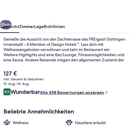
-
A
Member
rück
Weiter
of
68+
Übersicht
Zimmer
Lage
Richtlinien
Design
Genieße die Aussicht von der Dachterrasse des FREIgeist Göttingen
Hotels™
Innenstadt - A Member of Design Hotels™. Lass dich mit
Wellnessangeboten verwöhnen und kehr im Restaurant ein.
Weitere Highlights sind eine Bar/Lounge, Fitnessmöglichkeiten und
eine Sauna. Andere Reisende mögen den allgemeinen Zustand der
Unterkunft.
Der
127 €
aktuelle
inkl. Steuern & Gebühren
Preis
13. Aug.–14. Aug.
Bar (in der Unterkunft)
beträgt
Bewertungen
Wunderbar
9,0
Alle 458 Bewertungen anzeigen
127 €.
9,0 von 10.
Beliebte Annehmlichkeiten
Wellness
Haustiere erlaubt