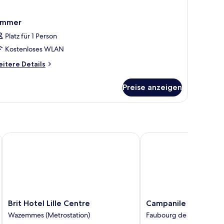
immer
Platz für 1 Person
Kostenloses WLAN
itere
itere Details
tails
r
Preise anzeigen
immer
Brit Hotel Lille Centre
Campanile Lille Sud-C
Brit
Campanile
Brit Hotel Lille Centre
Campanile Lille Sud
Hotel
Lille
Wazemmes (Metrostation)
Faubourg de Béthune
Lille
Sud-