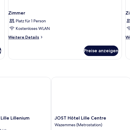
Zimmer
Z
Platz für 1 Person
Kostenloses WLAN
Weitere
We
Weitere Details
We
Details
De
für
fü
n
Preise anzeigen
Zimmer
Z
le Lillenium Eurasanté
JOST Hôtel Lille Centre
JOST
ille Lillenium
JOST Hôtel Lille Centre
Hôtel
Wazemmes (Metrostation)
Lille