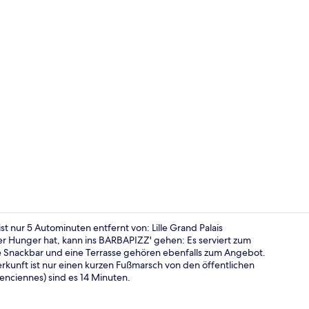
Außenberei
st nur 5 Autominuten entfernt von: Lille Grand Palais
er Hunger hat, kann ins BARBAPIZZ' gehen: Es serviert zum
e Snackbar und eine Terrasse gehören ebenfalls zum Angebot.
Standard-Zwe
erkunft ist nur einen kurzen Fußmarsch von den öffentlichen
lenciennes) sind es 14 Minuten.