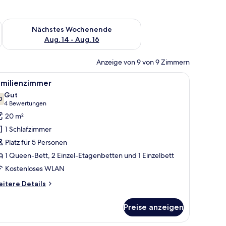
es Wochenende, Aug. 7 - Aug. 9.
Überprüfe die Verfügbarkeit für nächstes Wochenende, Aug. 1
Nächstes Wochenende
Aug. 14 - Aug. 16
Anzeige von 9 von 9 Zimmern
e, einer blauen Tasche, einem Buch und einem kleinen Nachttisch mit einer
ei Betten, einem Badezimmer mit Waschbecken und einem Fenster.
le
Ein Zimmer mit zwei Betten, einem Schreibtis
4
amilienzimmer
otos
Gut
ür
0
7,0 von 10
(4
4 Bewertungen
amilienzimmer
Bewertungen)
20 m²
nzeigen
1 Schlafzimmer
Platz für 5 Personen
1 Queen-Bett, 2 Einzel-Etagenbetten und 1 Einzelbett
Kostenloses WLAN
itere
itere Details
tails
r
Preise anzeigen
milienzimmer