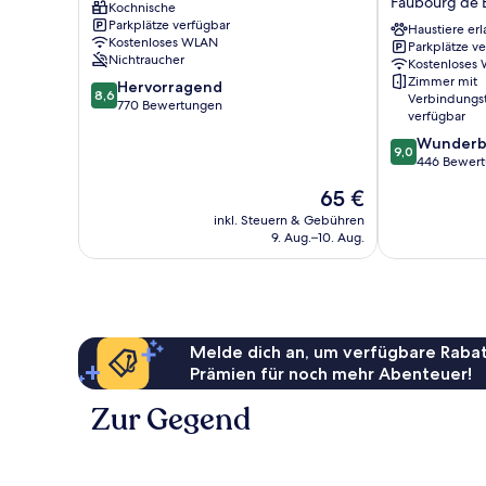
Faubourg de 
Kochnische
Vauban
Lillenium
Parkplätze verfügbar
-
Eurasanté
Haustiere erl
Kostenloses WLAN
Parkplätze v
Wazemmes
Faubourg
Nichtraucher
Kostenloses
de
Zimmer mit
8.6
Hervorragend
Béthune
8,6
Verbindungs
von
770 Bewertungen
verfügbar
10,
9.0
Wunderb
Hervorragend,
9,0
von
446 Bewer
770
10,
Bewertungen
Der
65 €
Wunderbar,
Preis
446
inkl. Steuern & Gebühren
beträgt
9. Aug.–10. Aug.
Bewertungen
65 €
Melde dich an, um verfügbare Rabat
Prämien für noch mehr Abenteuer!
Zur Gegend