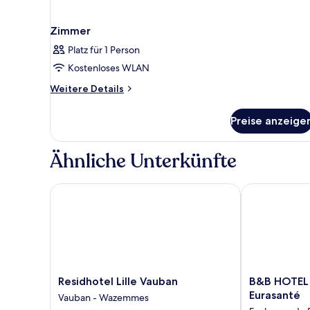
Zimmer
Platz für 1 Person
Kostenloses WLAN
Weitere
Weitere Details
Details
für
Preise anzeige
Zimmer
Ähnliche Unterkünfte
Residhotel Lille Vauban
B&B HOTEL Lil
Residhotel
B&B
Residhotel Lille Vauban
B&B HOTEL L
Lille
HOTEL
Eurasanté
Vauban - Wazemmes
Vauban
Lille