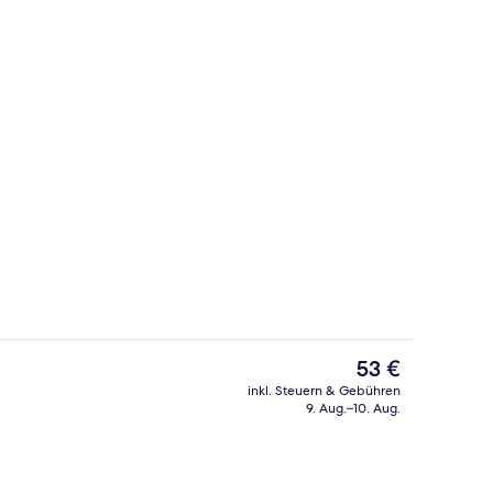
ch
Rezeption
Der
53 €
aktuelle
inkl. Steuern & Gebühren
Preis
9. Aug.–10. Aug.
ibettzimmer | Schallisolierte Zimmer, kostenloses WLAN, individuell dekorie
Sitzecke in der Lobby
beträgt
53 €.