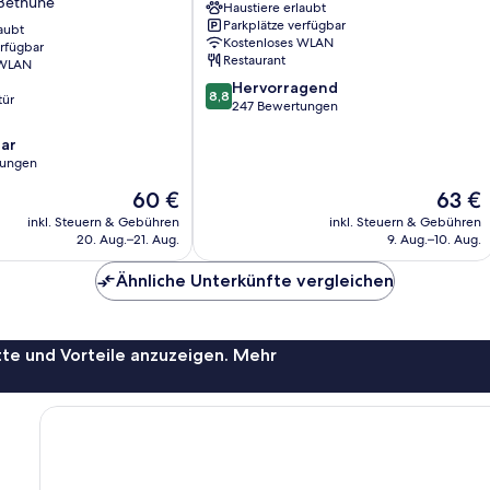
Béthune
Haustiere erlaubt
Centre
Parkplätze verfügbar
aubt
Wazemmes
Kostenloses WLAN
erfügbar
(Metrostation)
Restaurant
 WLAN
8.8
Hervorragend
8,8
tür
von
247 Bewertungen
10,
ar
Hervorragend,
tungen
247
Bewertungen
Der
Der
60 €
63 €
Preis
Preis
inkl. Steuern & Gebühren
inkl. Steuern & Gebühren
beträgt
beträgt
20. Aug.–21. Aug.
9. Aug.–10. Aug.
60 €
63 €
Ähnliche Unterkünfte vergleichen
te und Vorteile anzuzeigen. Mehr