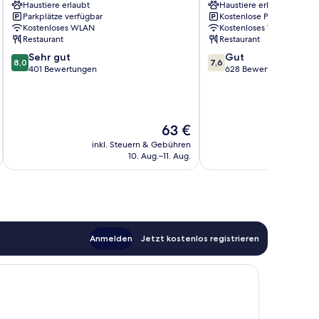
Haustiere erlaubt
Haustiere erlaubt
Centre
CHR
Parkplätze verfügbar
Kostenlose Parkplätze
Wazemmes
Faubourg
Kostenloses WLAN
Kostenloses WLAN
(Metrostation)
de
Restaurant
Restaurant
Béthune
8.0
7.6
Sehr gut
Gut
8,0
7,6
von
von
401 Bewertungen
628 Bewertungen
10,
10,
Sehr
Gut,
gut,
628
401
Bewertungen
Der
63 €
Bewertungen
Preis
inkl. Steuern & Gebühren
inkl. S
beträgt
10. Aug.–11. Aug.
63 €
Anmelden
Jetzt kostenlos registrieren