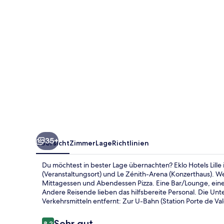
35+
Übersicht
Zimmer
Lage
Richtlinien
Du möchtest in bester Lage übernachten? Eklo Hotels Lille i
(Veranstaltungsort) und Le Zénith-Arena (Konzerthaus). W
Mittagessen und Abendessen Pizza. Eine Bar/Lounge, ein
Andere Reisende lieben das hilfsbereite Personal. Die Unt
Verkehrsmitteln entfernt: Zur U-Bahn (Station Porte de Va
Bewertungen
Sehr gut
8,2