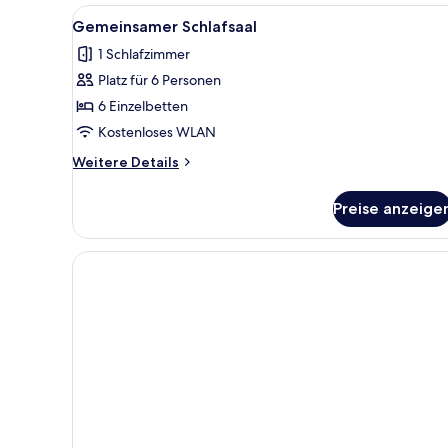
Alle
Ein Schlafraum mit Etagenbett
5
Gemeinsamer Schlafsaal
Fotos
1 Schlafzimmer
für
Platz für 6 Personen
Gemeinsamer
Schlafsaal
6 Einzelbetten
anzeigen
Kostenloses WLAN
Weitere
Weitere Details
Details
für
Preise anzeige
Gemeinsamer
Schlafsaal