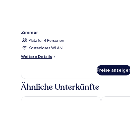
Zimmer
Platz für 4 Personen
Kostenloses WLAN
Weitere
Weitere Details
Details
für
Preise anzeige
Zimmer
Ähnliche Unterkünfte
TRYP by Wyndham Dubai
Signature 1 H