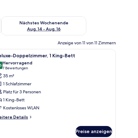
es Wochenende, Aug. 7 - Aug. 9.
Überprüfe die Verfügbarkeit für nächstes Wochenende, Aug. 1
Nächstes Wochenende
Aug. 14 - Aug. 16
Anzeige von 11 von 11 Zimmern
 Stadt.
m Essbereich mit Stühlen und Blick auf die Stadt, sowie einem großen Fenster
le
Ein Hotelzimmer mit einem großen Bett, einem 
6
eluxe-Doppelzimmer, 1 King-Bett
otos
Hervorragend
ür
6
8,6 von 10
(7
7 Bewertungen
eluxe-
Bewertungen)
35 m²
oppelzimmer,
1 Schlafzimmer
King-
Platz für 3 Personen
ett
1 King-Bett
nzeigen
Kostenloses WLAN
itere
itere Details
tails
r
Preise anzeigen
luxe-