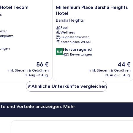
Millennium
 Hotel Tecom
Millennium Place Barsha Heights
Place
Hotel
s
Barsha
Barsha Heights
Heights
Hotel
Pool
nsfer
Wellness
Barsha
arkplätze
Flughafentransfer
Heights
Kostenloses WLAN
tungen
8.6
Hervorragend
8,6
von
425 Bewertungen
10,
Der
Der
56 €
44 €
Hervorragend,
Preis
Preis
425
inkl. Steuern & Gebühren
inkl. Steuern & Gebühren
beträgt
beträgt
8. Aug.–9. Aug.
10. Aug.–11. Aug.
Bewertungen
56 €
44 €
Ähnliche Unterkünfte vergleichen
te und Vorteile anzuzeigen. Mehr