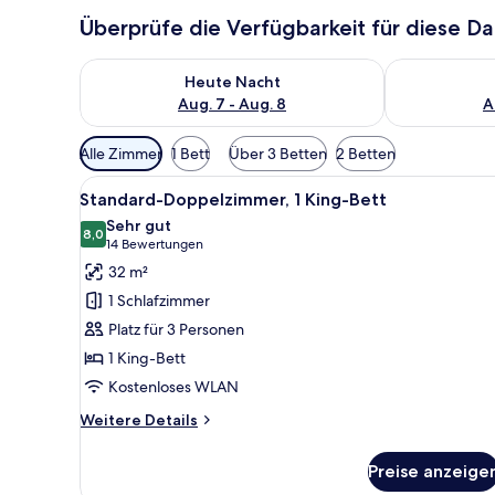
Überprüfe die Verfügbarkeit für diese D
Überprüfe die Verfügbarkeit für heute Nacht, Aug. 7
Überprüfe die
Heute Nacht
Aug. 7 - Aug. 8
A
Verfügbare
Alle Zimmer
1 Bett
Über 3 Betten
2 Betten
Filter
Alle
Ein Hotelzimmer mit einem groß
für
6
Standard-Doppelzimmer, 1 King-Bett
Fotos
Zimmer
Sehr gut
für
8,0
8,0 von 10
(14
14 Bewertungen
Standard-
Bewertungen)
32 m²
Doppelzimmer,
1 Schlafzimmer
1 King-
Platz für 3 Personen
Bett
1 King-Bett
anzeigen
Kostenloses WLAN
Weitere
Weitere Details
Details
für
Preise anzeige
Standard-