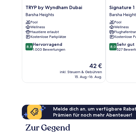
TRYP
Signature
TRYP by Wyndham Dubai
Signature 1
by
1
Barsha Heights
Barsha Height
Wyndham
Hotel
Pool
Pool
Dubai
Tecom
Wellness
Wellness
Barsha
Barsha
Haustiere erlaubt
Flughafentra
Heights
Heights
Kostenlose Parkplätze
Kostenlose P
8.8
8.0
Hervorragend
Sehr gut
8,8
8,0
von
von
1.003 Bewertungen
527 Bewer
10,
10,
Hervorragend,
Sehr
Der
42 €
1.003
gut,
Preis
Bewertungen
527
inkl. Steuern & Gebühren
beträgt
Bewertungen
15. Aug.–16. Aug.
42 €
Melde dich an, um verfügbare Rabat
Prämien für noch mehr Abenteuer!
Zur Gegend