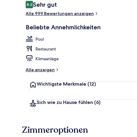
Bewertungen
Sehr gut
8,2
8,2 von 10.
Alle 999 Bewertungen anzeigen
Hochwertige 
Beliebte Annehmlichkeiten
Pool
Restaurant
Klimaanlage
Alle anzeigen
Wichtigste Merkmale
(12)
Sich wie zu Hause fühlen
(6)
Zimmeroptionen