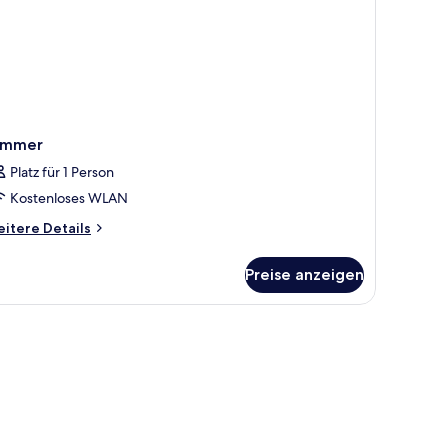
immer
Platz für 1 Person
Kostenloses WLAN
itere
itere Details
tails
r
Preise anzeigen
immer