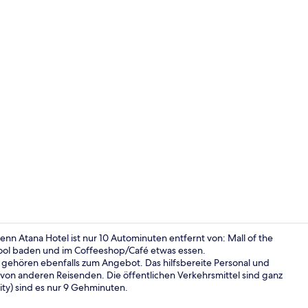
Influencer-V
nn Atana Hotel ist nur 10 Autominuten entfernt von: Mall of the
ool baden und im Coffeeshop/Café etwas essen.
 gehören ebenfalls zum Angebot. Das hilfsbereite Personal und
Fassade der
 von anderen Reisenden. Die öffentlichen Verkehrsmittel sind ganz
ity) sind es nur 9 Gehminuten.