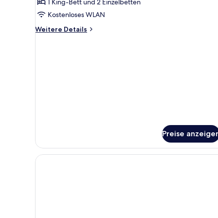
Quad
1 King-Bett und 2 Einzelbetten
Room
Kostenloses WLAN
anzeigen
Weitere
Weitere Details
Details
für
Family
Quad
Room
Preise anzeige