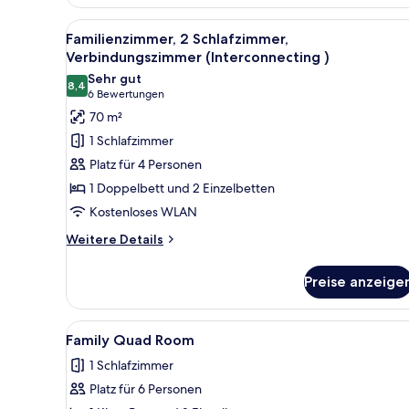
Doppelzimmer,
1 King-
Alle
Ein Hotelzimmer mit einem groß
5
Bett
Familienzimmer, 2 Schlafzimmer,
Fotos
Verbindungszimmer (Interconnecting )
für
Sehr gut
8,4
Familienzimmer,
8,4 von 10
(6
6 Bewertungen
2 Schlafzimmer,
Bewertungen)
70 m²
Verbindungszimmer
1 Schlafzimmer
(Interconnecting
Platz für 4 Personen
)
1 Doppelbett und 2 Einzelbetten
anzeigen
Kostenloses WLAN
Weitere
Weitere Details
Details
für
Preise anzeige
Familienzimmer,
2 Schlafzimmer,
Verbindungszimmer
Alle
Hochwertige Bettwaren, Miniba
5
(Interconnecting
Family Quad Room
Fotos
)
1 Schlafzimmer
für
Platz für 6 Personen
Family