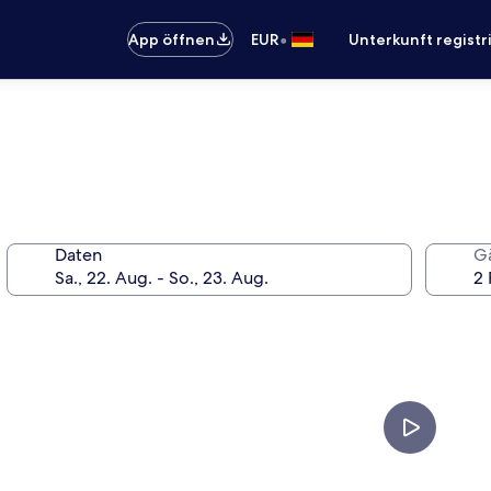
•
App öffnen
EUR
Unterkunft registr
Daten
G