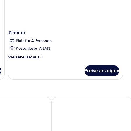
Zimmer
Platz für 4 Personen
Kostenloses WLAN
Weitere
Weitere Details
Details
für
n
Preise anzeigen
Zimmer
otel Tecom
Millennium Place Barsha Heights Hot