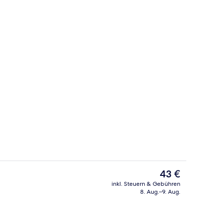
Eingangsbereich
ideo, eingereicht von lenmur
Der
43 €
aktuelle
inkl. Steuern & Gebühren
Preis
8. Aug.–9. Aug.
 Unterkunft
Terrasse/Patio
beträgt
43 €.