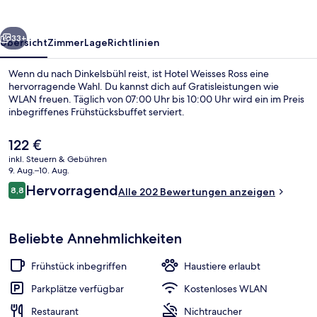
rück
Weiter
33+
Übersicht
Zimmer
Lage
Richtlinien
Wenn du nach Dinkelsbühl reist, ist Hotel Weisses Ross eine
hervorragende Wahl. Du kannst dich auf Gratisleistungen wie
WLAN freuen. Täglich von 07:00 Uhr bis 10:00 Uhr wird ein im Preis
inbegriffenes Frühstücksbuffet serviert.
Der
122 €
aktuelle
inkl. Steuern & Gebühren
Preis
9. Aug.–10. Aug.
beträgt
Bewertungen
Hervorragend
8,8
Terrasse/Patio
Alle 202 Bewertungen anzeigen
122 €.
8,8 von 10.
Beliebte Annehmlichkeiten
Frühstück inbegriffen
Haustiere erlaubt
Parkplätze verfügbar
Kostenloses WLAN
Restaurant
Nichtraucher