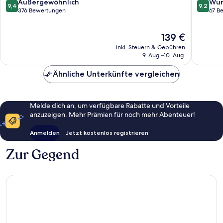
Dinkels
9.4
9.2
Außergewöhnlich
Wun
9,4
9,2
von
von
376 Bewertungen
67 B
10,
10,
Außergewöhnlich,
Wunder
Der
139 €
376
67
Preis
Bewertungen
Bewert
inkl. Steuern & Gebühren
beträgt
9. Aug.–10. Aug.
139 €
Ähnliche Unterkünfte vergleichen
Melde dich an, um verfügbare Rabatte und Vorteile
anzuzeigen. Mehr Prämien für noch mehr Abenteuer!
Anmelden
Jetzt kostenlos registrieren
Zur Gegend