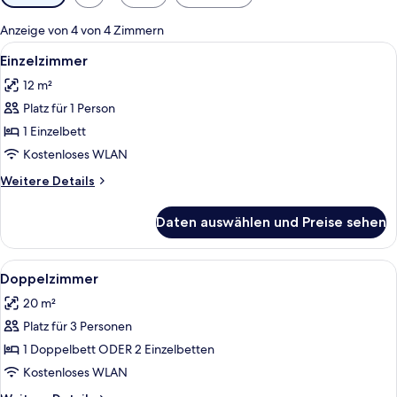
Filter
für
Anzeige von 4 von 4 Zimmern
Zimmer
Alle
Ein ordentlich bezogenes Bett mit gr
4
Einzelzimmer
Fotos
12 m²
für
Platz für 1 Person
Einzelzimmer
anzeigen
1 Einzelbett
Kostenloses WLAN
Weitere
Weitere Details
Details
für
Daten auswählen und Preise sehen
Einzelzimmer
Alle
Ein Schlafzimmer mit einem Holzbett, 
6
Doppelzimmer
Fotos
20 m²
für
Platz für 3 Personen
Doppelzimmer
anzeigen
1 Doppelbett ODER 2 Einzelbetten
Kostenloses WLAN