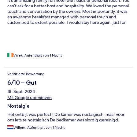
It’s an amazing family run hotel with loads of personal touch. You
can’t ask for a better host and hospitality. We loved the personal
touch and conversation by the owners. Most importantly, it was
an awesome breakfast managed with personal touch and
customized to extent possible. I would stay here again, just for
the breakfast (included with the stay)
Vivek, Aufenthalt von 1 Nacht
Verifizierte Bewertung
6/10 – Gut
18. Sept. 2024
Mit Google übersetzen
Nostalgie
Het ontbijt was perfect ! De kamer was nostalgisch, maar voor
ons iets te nostalgisch De badkamer was slordig gereinigd.
Willem, Aufenthalt von 1 Nacht