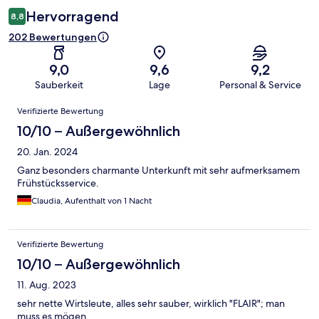
Hervorragend
8,8
202 Bewertungen
9,0
9,6
9,2
Sauberkeit
Lage
Personal & Service
Bewertungen
Verifizierte Bewertung
10/10 – Außergewöhnlich
20. Jan. 2024
Ganz besonders charmante Unterkunft mit sehr aufmerksamem
Frühstücksservice.
Claudia, Aufenthalt von 1 Nacht
Verifizierte Bewertung
10/10 – Außergewöhnlich
11. Aug. 2023
sehr nette Wirtsleute, alles sehr sauber, wirklich "FLAIR"; man
muss es mögen