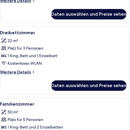
Weitere
Weitere Details
Details
für
Daten auswählen und Preise sehen
Doppelzimmer
Alle
Ein gemütliches Zimmer mit einem höl
3
Dreibettzimmer
Fotos
22 m²
für
Platz für 3 Personen
Dreibettzimmer
anzeigen
1 King-Bett und 1 Einzelbett
Kostenloses WLAN
Weitere
Weitere Details
Details
für
Daten auswählen und Preise sehen
Dreibettzimmer
Alle
Ein Schlafzimmer mit einem hölzernen 
6
Familienzimmer
Fotos
50 m²
für
Platz für 5 Personen
Familienzimmer
anzeigen
1 King-Bett und 2 Einzelbetten