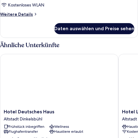
Kostenloses WLAN
Weitere
Weitere Details
Details
für
Daten auswählen und Preise sehen
Familienzimmer
Ähnliche Unterkünfte
Hotel Deutsches Haus
Hotel Lu
Hotel
Hotel
Hotel Deutsches Haus
Hotel 
Deutsches
Luise
Altstadt Dinkelsbühl
Altstadt
Haus
&
Frühstück inbegriffen
Wellness
Hausti
Altstadt
Luisenh
Flughafentransfer
Haustiere erlaubt
Koste
Dinkelsbühl
Altstadt