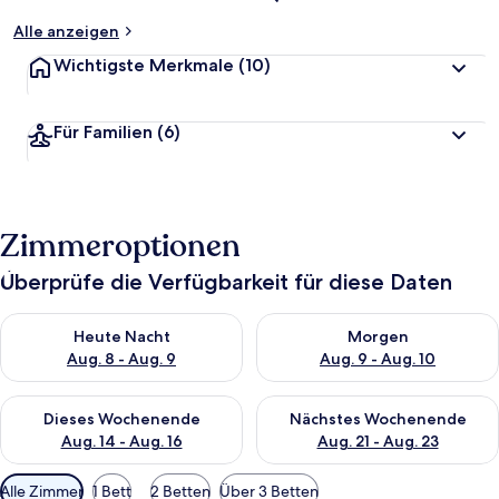
Alle anzeigen
Wichtigste Merkmale
(10)
Für Familien
(6)
Zimmeroptionen
Überprüfe die Verfügbarkeit für diese Daten
Überprüfe die Verfügbarkeit für heute Nacht, Aug. 8 - Aug. 9.
Überprüfe die Verfügbarkeit f
Heute Nacht
Morgen
Aug. 8 - Aug. 9
Aug. 9 - Aug. 10
Überprüfe die Verfügbarkeit für dieses Wochenende, Aug. 14 -
Überprüfe die Verfügbarkeit f
Dieses Wochenende
Nächstes Wochenende
Aug. 14 - Aug. 16
Aug. 21 - Aug. 23
Verfügbare
Alle Zimmer
1 Bett
2 Betten
Über 3 Betten