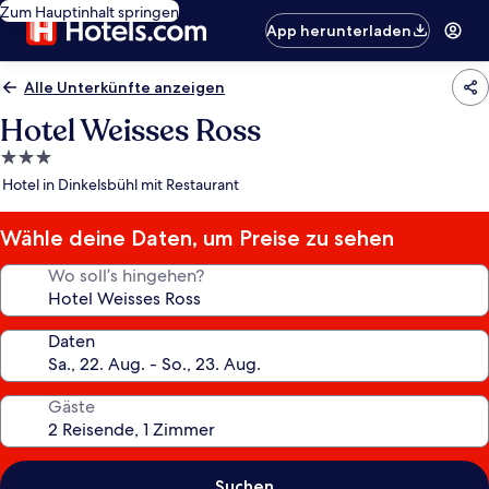
Zum Hauptinhalt springen
App herunterladen
Alle Unterkünfte anzeigen
Hotel Weisses Ross
3.0-
Sterne-
Hotel in Dinkelsbühl mit Restaurant
Unterkunft
Wähle deine Daten, um Preise zu sehen
Wo soll’s hingehen?
Daten
Gäste
Suchen