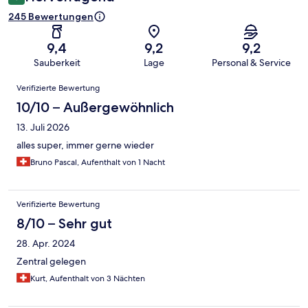
245 Bewertungen
9,4
9,2
9,2
Sauberkeit
Lage
Personal & Service
Bewertungen
Verifizierte Bewertung
10/10 – Außergewöhnlich
13. Juli 2026
alles super, immer gerne wieder
Bruno Pascal, Aufenthalt von 1 Nacht
Verifizierte Bewertung
8/10 – Sehr gut
28. Apr. 2024
Zentral gelegen
Kurt, Aufenthalt von 3 Nächten