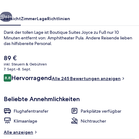
rück
Weiter
63+
Übersicht
Zimmer
Lage
Richtlinien
Dank der tollen Lage ist Boutique Suites Joyce zu Fuß nur 10
Minuten entfernt von: Amphitheater Pula. Andere Reisende lieben
das hilfsbereite Personal.
Der
89 €
aktuelle
inkl. Steuern & Gebühren
Preis
7. Sept.–8. Sept.
beträgt
Bewertungen
Hervorragend
8,8
Alle 245 Bewertungen anzeigen
89 €.
8,8 von 10.
Exclusive-Doppel- oder -Zweibettzim
Beliebte Annehmlichkeiten
Flughafentransfer
Parkplätze verfügbar
Klimaanlage
Nichtraucher
Alle anzeigen