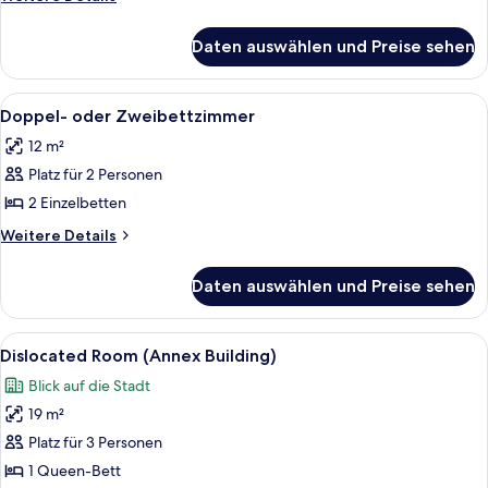
Zweibettzimmer
Details
anzeigen
für
Daten auswählen und Preise sehen
Exclusive-
Doppel-
oder
Alle
Ein modernes Hotelzimmer mit einem o
7
-
Doppel- oder Zweibettzimmer
Fotos
Zweibettzimmer
12 m²
für
Platz für 2 Personen
Doppel-
oder
2 Einzelbetten
Zweibettzimmer
Weitere
Weitere Details
anzeigen
Details
für
Daten auswählen und Preise sehen
Doppel-
oder
Zweibettzimmer
Alle
Eine Vogelperspektive auf dicht beb
11
Dislocated Room (Annex Building)
Fotos
Blick auf die Stadt
für
19 m²
Dislocated
Room
Platz für 3 Personen
(Annex
1 Queen-Bett