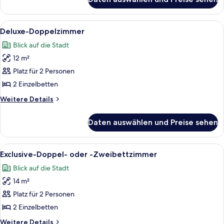
Superior-
Doppelzimmer
Alle
Ein modernes Hotelzimmer mit flachbi
17
Deluxe-Doppelzimmer
Fotos
Blick auf die Stadt
für
12 m²
Deluxe-
Doppelzimmer
Platz für 2 Personen
anzeigen
2 Einzelbetten
Weitere
Weitere Details
Details
für
Daten auswählen und Preise sehen
Deluxe-
Doppelzimmer
Alle
Ein Balkon mit Blick auf historische G
18
Exclusive-Doppel- oder -Zweibettzimmer
Fotos
Blick auf die Stadt
für
14 m²
Exclusive-
Doppel-
Platz für 2 Personen
oder
2 Einzelbetten
-
Weitere
Weitere Details