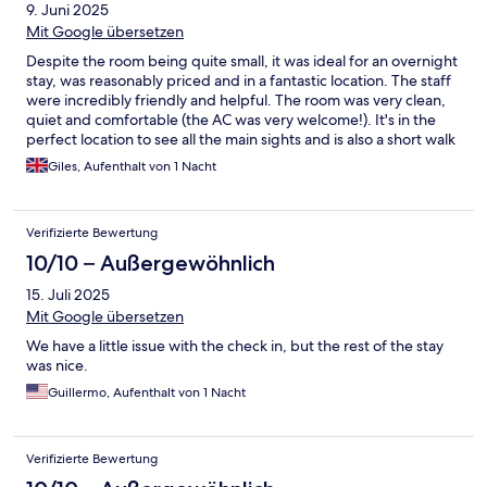
9. Juni 2025
Mit Google übersetzen
Despite the room being quite small, it was ideal for an overnight
stay, was reasonably priced and in a fantastic location. The staff
were incredibly friendly and helpful. The room was very clean,
quiet and comfortable (the AC was very welcome!). It's in the
perfect location to see all the main sights and is also a short walk
from restaurants, bars and a bus stop. Thanks for a lovely stay!
Giles, Aufenthalt von 1 Nacht
Verifizierte Bewertung
10/10 – Außergewöhnlich
15. Juli 2025
Mit Google übersetzen
We have a little issue with the check in, but the rest of the stay
was nice.
Guillermo, Aufenthalt von 1 Nacht
Verifizierte Bewertung