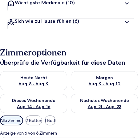
Wichtigste Merkmale
(10)
Sich wie zu Hause fühlen
(6)
Zimmeroptionen
Überprüfe die Verfügbarkeit für diese Daten
Überprüfe die Verfügbarkeit für heute Nacht, Aug. 8 - Aug. 9.
Überprüfe die Verfügbarkeit f
Heute Nacht
Morgen
Aug. 8 - Aug. 9
Aug. 9 - Aug. 10
Überprüfe die Verfügbarkeit für dieses Wochenende, Aug. 14 -
Überprüfe die Verfügbarkeit f
Dieses Wochenende
Nächstes Wochenende
Aug. 14 - Aug. 16
Aug. 21 - Aug. 23
Verfügbare
Alle Zimmer
2 Betten
1 Bett
Filter
für
Anzeige von 6 von 6 Zimmern
Zimmer