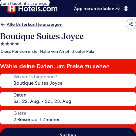
Zum Hauptinhalt springen
App herunterladen
Alle Unterkünfte anzeigen
Boutique Suites Joyce
4.0-
Sterne-
Diese Pension in der Nähe von Amphitheater Pula
Unterkunft
Wähle deine Daten, um Preise zu sehen
Wo soll’s hingehen?
Daten
Gäste
Suchen