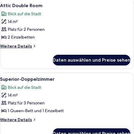
Alle
Ein modernes Schlafzimmer mit Bett, N
4
Attic Double Room
Fotos
Blick auf die Stadt
für
14 m²
Attic
Double
Platz für 2 Personen
Room
2 Einzelbetten
anzeigen
Weitere
Weitere Details
Details
für
Daten auswählen und Preise sehen
Attic
Double
Room
Alle
Ein Hotelzimmer mit einem Bett, eine
13
Superior-Doppelzimmer
Fotos
Blick auf die Stadt
für
14 m²
Superior-
Doppelzimmer
Platz für 3 Personen
anzeigen
1 Queen-Bett und 1 Einzelbett
Weitere
Weitere Details
Details
für
Daten auswählen und Preise sehen