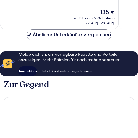
10,
10,
Außergewöhnlich,
Hervorr
Der
135 €
107
187
Preis
inkl. Steuern & Gebühren
Bewertungen
Bewert
beträgt
27. Aug.–28. Aug.
135 €
Ähnliche Unterkünfte vergleichen
Melde dich an, um verfügbare Rabatte und Vorteile
anzuzeigen. Mehr Prämien für noch mehr Abenteuer!
Anmelden
Jetzt kostenlos registrieren
Zur Gegend