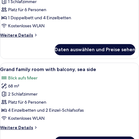
family
1 Schlafzimmer
room
Platz für 6 Personen
with
1 Doppelbett und 4 Einzelbetten
balcony,
Kostenloses WLAN
sea
Weitere
Weitere Details
side
Details
anzeigen
für
Daten auswählen und Preise sehen
Premium
family
room
Alle
Ein modernes Hotelzimmer mit einem 
12
with
Grand family room with balcony, sea side
Fotos
balcony,
Blick aufs Meer
sea
für
side
68 m²
Grand
family
2 Schlafzimmer
room
Platz für 6 Personen
with
4 Einzelbetten und 2 Einzel-Schlafsofas
balcony,
Kostenloses WLAN
sea
Weitere
Weitere Details
side
Details
anzeigen
für