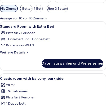
Verfügbare
Alle Zimmer
2 Betten
1 Bett
Über 3 Betten
Filter
für
Anzeige von 10 von 10 Zimmern
Zimmer
Alle
Ein Hotelzimmer mit Bett, Fernseher, e
3
Standard Room with Extra Bed
Fotos
Platz für 2 Personen
für
1 Einzelbett und 1 Doppelbett
Standard
Room
Kostenloses WLAN
with
Weitere
Weitere Details
Extra
Details
für
Bed
Daten auswählen und Preise sehen
Standard
anzeigen
Room
with
Alle
Ein modernes Hotelzimmer mit einem 
6
Extra
Classic room with balcony, park side
Fotos
Bed
28 m²
für
1 Schlafzimmer
Classic
room
Platz für 2 Personen
with
1 Doppelbett