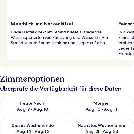
Meerblick und Nervenkitzel
Feinsc
Dieses Hotel direkt am Strand bietet aufregende
In 3 Res
Wassersportarten wie Parasailing und Wasserski. Am
kannst d
Strand warten Sonnenschirme und Liegen auf dich.
probiere
Jeder T
Frühstü
Zimmeroptionen
Überprüfe die Verfügbarkeit für diese Daten
Überprüfe die Verfügbarkeit für heute Nacht, Aug. 9 - Aug. 10
Überprüfe die Verfügbarkeit fü
Heute Nacht
Morgen
Aug. 9 - Aug. 10
Aug. 10 - Aug. 11
Überprüfe die Verfügbarkeit für dieses Wochenende, Aug. 14 -
Überprüfe die Verfügbarkeit f
Dieses Wochenende
Nächstes Wochenende
Aug. 14 - Aug. 16
Aug. 21 - Aug. 23