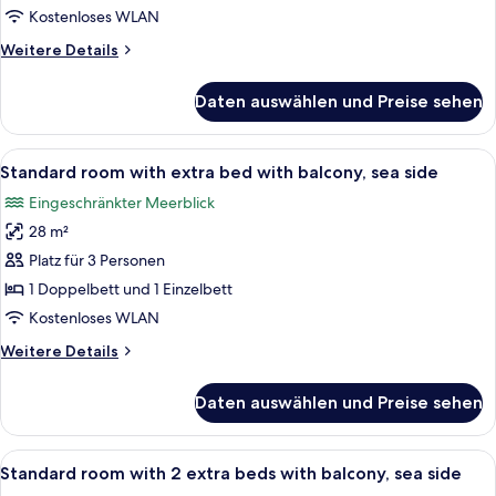
balcony,
Kostenloses WLAN
park
Weitere
Weitere Details
side
Details
anzeigen
für
Daten auswählen und Preise sehen
Classic
room
with
Alle
Ein modernes Hotelzimmer mit Bett, Sch
5
balcony,
Standard room with extra bed with balcony, sea side
Fotos
park
Eingeschränkter Meerblick
side
für
28 m²
Standard
room
Platz für 3 Personen
with
1 Doppelbett und 1 Einzelbett
extra
Kostenloses WLAN
bed
Weitere
Weitere Details
with
Details
balcony,
für
Daten auswählen und Preise sehen
Standard
sea
room
side
with
Alle
Ein modernes Hotelzimmer mit Bett, N
anzeigen
6
extra
Standard room with 2 extra beds with balcony, sea side
Fotos
bed