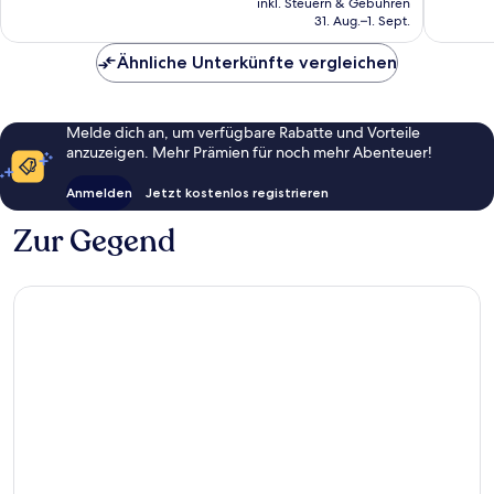
Bewertungen
351
inkl. Steuern & Gebühren
beträgt
Bewert
31. Aug.–1. Sept.
406 €
Ähnliche Unterkünfte vergleichen
Melde dich an, um verfügbare Rabatte und Vorteile
anzuzeigen. Mehr Prämien für noch mehr Abenteuer!
Anmelden
Jetzt kostenlos registrieren
Zur Gegend