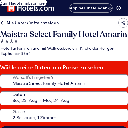
Zum Hauptinhalt springen
App herunterladen
Alle Unterkünfte anzeigen
Maistra Select Family Hotel Amarin
4.0-
Sterne-
Hotel für Familien und mit Wellnessbereich - Kirche der Heiligen
Unterkunft
Euphemia (3 km)
Wähle deine Daten, um Preise zu sehen
Wo soll’s hingehen?
Daten
Gäste