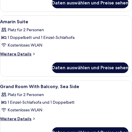
Daten auswählen und Preise sehen
Grand
family
room
Alle
Minibar, Zimmersafe, Schreibtisch, V
3
with
Amarin Suite
Fotos
balcony,
Platz für 2 Personen
sea
für
side
1 Doppelbett und 1 Einzel-Schlafsofa
Amarin
Suite
Kostenloses WLAN
anzeigen
Weitere
Weitere Details
Details
für
Daten auswählen und Preise sehen
Amarin
Suite
Alle
Innenbereich
2
Grand Room With Balcony, Sea Side
Fotos
Platz für 2 Personen
für
1 Einzel-Schlafsofa und 1 Doppelbett
Grand
Room
Kostenloses WLAN
With
Weitere
Weitere Details
Balcony,
Details
für
Sea