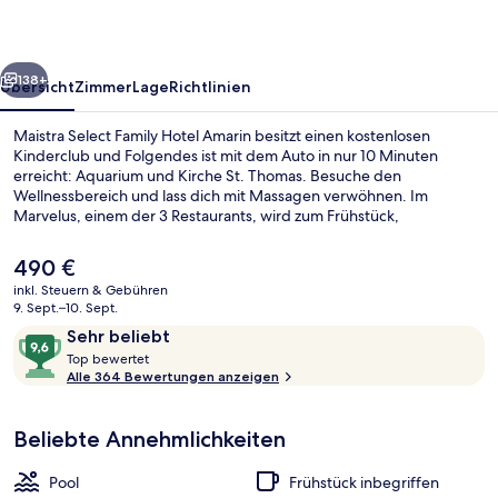
Amarin
rück
Weiter
138+
Übersicht
Zimmer
Lage
Richtlinien
Maistra Select Family Hotel Amarin besitzt einen kostenlosen
Kinderclub und Folgendes ist mit dem Auto in nur 10 Minuten
erreicht: Aquarium und Kirche St. Thomas. Besuche den
Wellnessbereich und lass dich mit Massagen verwöhnen. Im
Marvelus, einem der 3 Restaurants, wird zum Frühstück,
Mittagessen und Abendessen lokale und internationale Küche
serviert. Zu den weiteren Highlights gehören 3 Innenpools,
Der
490 €
Strömungskanal und eine Poolbar.
aktuelle
inkl. Steuern & Gebühren
Preis
9. Sept.–10. Sept.
In Strandnähe, Liegestühle, Sonnensc
beträgt
Bewertungen
9,6
Sehr beliebt
490 €.
T
von
Top bewertet
o
Alle 364 Bewertungen anzeigen
10,
p
Sehr
beliebt
Beliebte Annehmlichkeiten
b
e
w
Pool
Frühstück inbegriffen
e