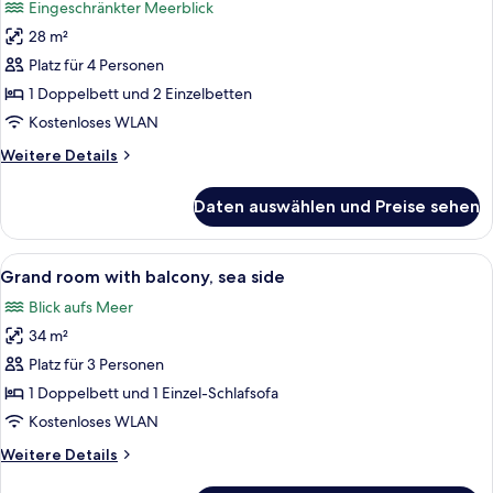
Eingeschränkter Meerblick
with
für
balcony,
28 m²
Standard
sea
room
Platz für 4 Personen
side
with
1 Doppelbett und 2 Einzelbetten
2
Kostenloses WLAN
extra
Weitere
Weitere Details
beds
Details
with
für
Daten auswählen und Preise sehen
Standard
balcony,
room
sea
with
Alle
Ein modernes Hotelzimmer mit einem g
side
6
2
Grand room with balcony, sea side
Fotos
anzeigen
extra
Blick aufs Meer
beds
für
with
34 m²
Grand
balcony,
room
Platz für 3 Personen
sea
with
side
1 Doppelbett und 1 Einzel-Schlafsofa
balcony,
Kostenloses WLAN
sea
Weitere
Weitere Details
side
Details
anzeigen
für