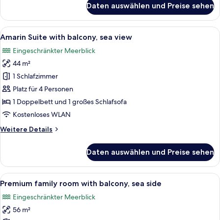
Daten auswählen und Preise sehen
Grand
room
with
Alle
Ein modernes Hotelzimmer mit einer Co
6
balcony,
Amarin Suite with balcony, sea view
Fotos
sea
Eingeschränkter Meerblick
side
für
44 m²
Amarin
Suite
1 Schlafzimmer
with
Platz für 4 Personen
balcony,
1 Doppelbett und 1 großes Schlafsofa
sea
Kostenloses WLAN
view
Weitere
Weitere Details
anzeigen
Details
für
Daten auswählen und Preise sehen
Amarin
Suite
with
Alle
Ein modernes Hotelzimmer mit einem g
9
balcony,
Premium family room with balcony, sea side
Fotos
sea
Eingeschränkter Meerblick
view
für
56 m²
Premium