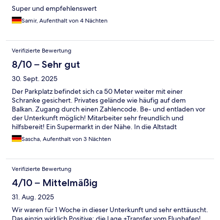
Super und empfehlenswert
Samir, Aufenthalt von 4 Nächten
Verifizierte Bewertung
8/10 – Sehr gut
30. Sept. 2025
Der Parkplatz befindet sich ca 50 Meter weiter mit einer
Schranke gesichert. Privates gelände wie häufig auf dem
Balkan. Zugang durch einen Zahlencode. Be- und entladen vor
der Unterkunft möglich! Mitarbeiter sehr freundlich und
hilfsbereit! Ein Supermarkt in der Nähe. In die Altstadt
(Marktplatz) 10 Min zu Fuß, bis ans Wasser 15-20 Min. In
Sascha, Aufenthalt von 3 Nächten
Verbindung mit dem Parkplatz (inklusive!!) echt eine Top Lage.
Polizei in der direkten Nachbarschaft 😉 Zimmer etwas klein -
vor allem das Bad. Uns haben Ablagemöglichkeiten gefehlt,
Verifizierte Bewertung
besonders im Bad. Es gibt nur den Schreibtisch und 2
Nachtschränkchen und natürlich einen Schrank. Für ein paar
4/10 – Mittelmäßig
Tage absolut ok! Wir hatten allerdings auch die kleinste
31. Aug. 2025
Zimmerkategorie! Frühstück wird angeboten, können dies aber
nicht bewerten! Wir waren 3 Nächte vor Ort und können die
Wir waren für 1 Woche in dieser Unterkunft und sehr enttäuscht.
Unterkunft bei Anreise mit dem Auto wirklich Empfehlen!
Das einzig wirklich Positive: die Lage +Transfer vom Flughafen!