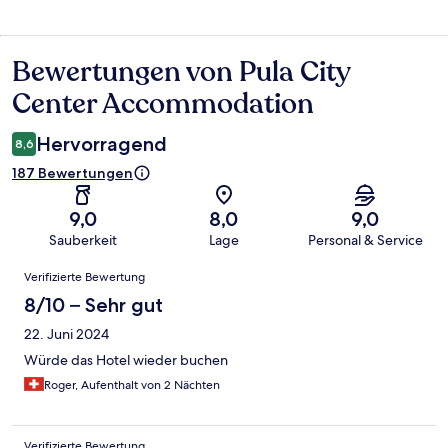
Bewertungen von Pula City
Bewertungen
Center Accommodation
Hervorragend
8,6
187 Bewertungen
9,0
8,0
9,0
Sauberkeit
Lage
Personal & Service
Bewertungen
Verifizierte Bewertung
8/10 – Sehr gut
22. Juni 2024
Würde das Hotel wieder buchen
Roger, Aufenthalt von 2 Nächten
Verifizierte Bewertung