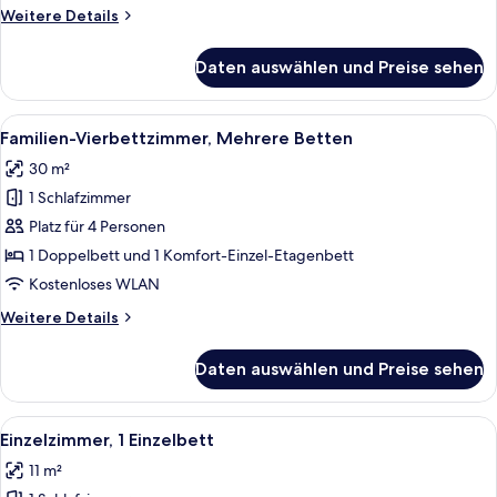
Weitere
Weitere Details
Details
für
Daten auswählen und Preise sehen
Deluxe-
Dreibettzimmer
Alle
Familien-Vierbettzimmer, Mehrere Bett
6
Familien-Vierbettzimmer, Mehrere Betten
Fotos
30 m²
für
1 Schlafzimmer
Familien-
Vierbettzimmer,
Platz für 4 Personen
Mehrere
1 Doppelbett und 1 Komfort-Einzel-Etagenbett
Betten
Kostenloses WLAN
anzeigen
Weitere
Weitere Details
Details
für
Daten auswählen und Preise sehen
Familien-
Vierbettzimmer,
Mehrere
Alle
Ein modernes Schlafzimmer mit einem
4
Betten
Einzelzimmer, 1 Einzelbett
Fotos
11 m²
für