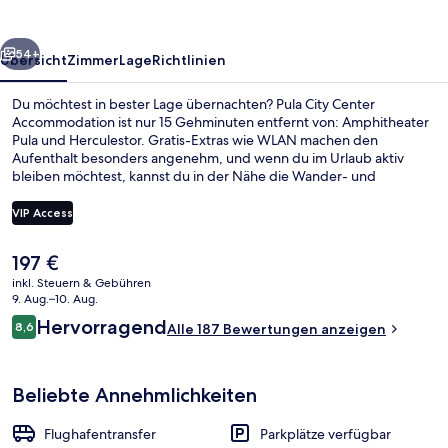
rück
Weiter
54+
Übersicht
Zimmer
Lage
Richtlinien
Du möchtest in bester Lage übernachten? Pula City Center
Accommodation ist nur 15 Gehminuten entfernt von: Amphitheater
Pula und Herculestor. Gratis-Extras wie WLAN machen den
Aufenthalt besonders angenehm, und wenn du im Urlaub aktiv
bleiben möchtest, kannst du in der Nähe die Wander- und
Radwege und die Möglichkeiten zum Schnorcheln nutzen. Eine
Bar/Lounge und eine Terrasse gehören ebenfalls zum Angebot.
VIP Access
Der
197 €
Restaurant
aktuelle
inkl. Steuern & Gebühren
Preis
9. Aug.–10. Aug.
beträgt
Bewertungen
Hervorragend
8,6
Alle 187 Bewertungen anzeigen
197 €.
8,6 von 10.
Beliebte Annehmlichkeiten
Flughafentransfer
Parkplätze verfügbar