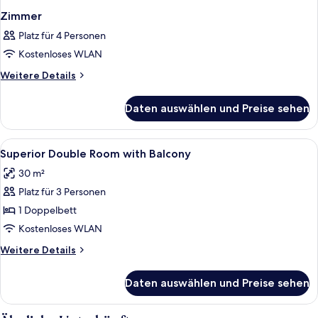
Zimmer
Platz für 4 Personen
Kostenloses WLAN
Weitere
Weitere Details
Details
für
Daten auswählen und Preise sehen
Zimmer
Alle
Ein modernes Hotelzimmer mit Bett, Na
4
Superior Double Room with Balcony
Fotos
30 m²
für
Platz für 3 Personen
Superior
Double
1 Doppelbett
Room
Kostenloses WLAN
with
Weitere
Weitere Details
Balcony
Details
anzeigen
für
Daten auswählen und Preise sehen
Superior
Double
Room