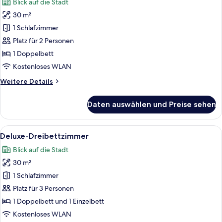
Blick auf die Stadt
für
30 m²
Superior-
Doppelzimmer,
1 Schlafzimmer
1
Platz für 2 Personen
Doppelbett
1 Doppelbett
anzeigen
Kostenloses WLAN
Weitere
Weitere Details
Details
für
Daten auswählen und Preise sehen
Superior-
Doppelzimmer,
1
Alle
Ein modernes Hotelzimmer mit Glasdus
10
Doppelbett
Deluxe-Dreibettzimmer
Fotos
Blick auf die Stadt
für
30 m²
Deluxe-
Dreibettzimmer
1 Schlafzimmer
anzeigen
Platz für 3 Personen
1 Doppelbett und 1 Einzelbett
Kostenloses WLAN