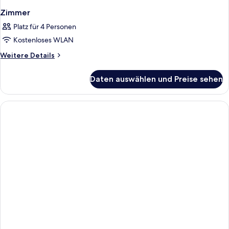
Zimmer
Platz für 4 Personen
Kostenloses WLAN
Weitere
Weitere Details
Details
für
Daten auswählen und Preise sehen
Zimmer