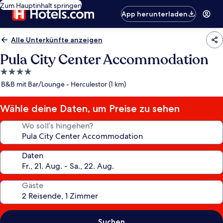
Zum Hauptinhalt springen
App herunterladen
Alle Unterkünfte anzeigen
Pula City Center Accommodation
4.0-
Sterne-
B&B mit Bar/Lounge - Herculestor (1 km)
Unterkunft
Wähle deine Daten, um Preise zu sehen
Wo soll’s hingehen?
Daten
Gäste
Suchen