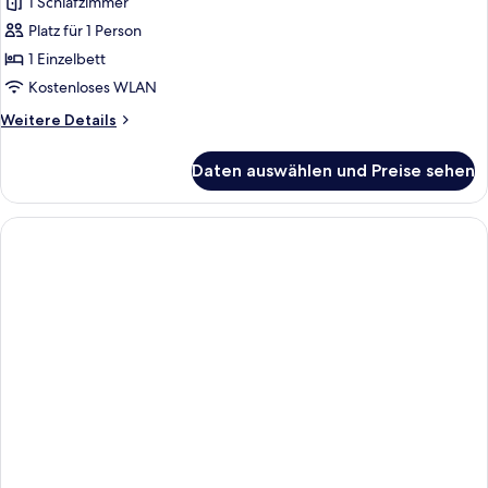
1 Schlafzimmer
Einzelzimmer,
1 Einzelbett
Platz für 1 Person
anzeigen
1 Einzelbett
Kostenloses WLAN
Weitere
Weitere Details
Details
für
Daten auswählen und Preise sehen
Einzelzimmer,
1 Einzelbett