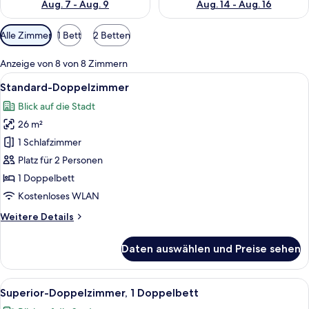
Aug. 7 - Aug. 9
Aug. 14 - Aug. 16
Verfügbare
Alle Zimmer
1 Bett
2 Betten
Filter
für
Anzeige von 8 von 8 Zimmern
Zimmer
Alle
Ein Hotelzimmer mit einem Bett, einem
9
Standard-Doppelzimmer
Fotos
Blick auf die Stadt
für
26 m²
Standard-
Doppelzimmer
1 Schlafzimmer
anzeigen
Platz für 2 Personen
1 Doppelbett
Kostenloses WLAN
Weitere
Weitere Details
Details
für
Daten auswählen und Preise sehen
Standard-
Doppelzimmer
Alle
Ein modernes Hotelzimmer mit einem gr
10
Superior-Doppelzimmer, 1 Doppelbett
Fotos