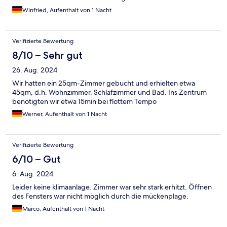
zu Fuß bis zum Kunstmuseum. Frühstück wirklich in Ordnung.
Winfried, Aufenthalt von 1 Nacht
Alles da, was man so braucht und erwartet, Edeka und Aldi
fußläufig entfernt. Rundum zufrieden.
Verifizierte Bewertung
8/10 – Sehr gut
26. Aug. 2024
Wir hatten ein 25qm-Zimmer gebucht und erhielten etwa
45qm, d.h. Wohnzimmer, Schlafzimmer und Bad. Ins Zentrum
benötigten wir etwa 15min bei flottem Tempo
Werner, Aufenthalt von 1 Nacht
Verifizierte Bewertung
6/10 – Gut
6. Aug. 2024
Leider keine klimaanlage. Zimmer war sehr stark erhitzt. Öffnen
des Fensters war nicht möglich durch die mückenplage.
Marco, Aufenthalt von 1 Nacht