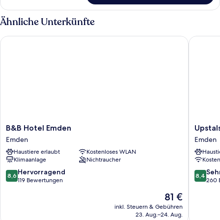
Doppelzimmer
Ähnliche Unterkünfte
B&B Hotel Emden
Upstalsb
B&B
Upstals
B&B Hotel Emden
Upstal
Hotel
Parkhote
Emden
Emden
Emden
Emden
Haustiere erlaubt
Kostenloses WLAN
Hausti
Emden
Klimaanlage
Nichtraucher
Koste
8.6
8.4
Hervorragend
Seh
8,6
8,4
von
von
119 Bewertungen
260 
10,
10,
Der
81 €
Hervorragend,
Sehr
Preis
119
gut,
inkl. Steuern & Gebühren
beträgt
23. Aug.–24. Aug.
Bewertungen
260