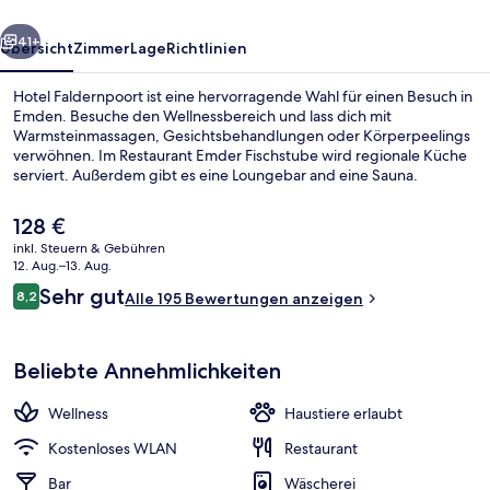
rück
Weiter
41+
Übersicht
Zimmer
Lage
Richtlinien
Hotel Faldernpoort ist eine hervorragende Wahl für einen Besuch in
Emden. Besuche den Wellnessbereich und lass dich mit
Warmsteinmassagen, Gesichtsbehandlungen oder Körperpeelings
verwöhnen. Im Restaurant Emder Fischstube wird regionale Küche
serviert. Außerdem gibt es eine Loungebar and eine Sauna.
Der
128 €
aktuelle
inkl. Steuern & Gebühren
Preis
12. Aug.–13. Aug.
Warmsteinmassagen, Körperpeelings,
beträgt
Bewertungen
Sehr gut
8,2
Alle 195 Bewertungen anzeigen
128 €.
8,2 von 10.
Beliebte Annehmlichkeiten
Wellness
Haustiere erlaubt
Kostenloses WLAN
Restaurant
Bar
Wäscherei