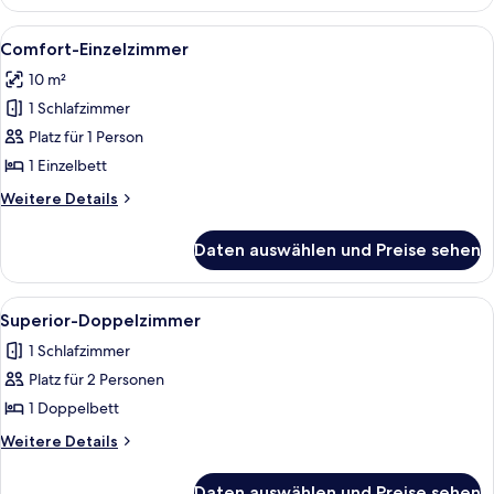
Doppelzimmer
Alle
Ein modernes Hotelzimmer mit Bett, Sc
4
Comfort-Einzelzimmer
Fotos
10 m²
für
1 Schlafzimmer
Comfort-
Einzelzimmer
Platz für 1 Person
anzeigen
1 Einzelbett
Weitere
Weitere Details
Details
für
Daten auswählen und Preise sehen
Comfort-
Einzelzimmer
Alle
Ein modernes Schlafzimmer mit einem 
3
Superior-Doppelzimmer
Fotos
1 Schlafzimmer
für
Platz für 2 Personen
Superior-
Doppelzimmer
1 Doppelbett
anzeigen
Weitere
Weitere Details
Details
für
Daten auswählen und Preise sehen