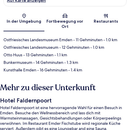
Auf Karte anzeigen
Karte
In der Umgebung
Fortbewegung vor
Restaurants
Ort
Ostfriesisches Landesmuseum Emden
- 11 Gehminuten
- 1.0 km
Ostfriesisches Landesmuseum
- 12 Gehminuten
- 1.0 km
Otto Huus
- 13 Gehminuten
- 1.1 km
Bunkermuseum
- 14 Gehminuten
- 1.3 km
Kunsthalle Emden
- 16 Gehminuten
- 1.4 km
Mehr zu dieser Unterkunft
Hotel Faldernpoort
Hotel Faldernpoort ist eine hervorragende Wahl für einen Besuch in
Emden. Besuche den Wellnessbereich und lass dich mit
Warmsteinmassagen, Gesichtsbehandlungen oder Körperpeelings
verwöhnen. Im Restaurant Emder Fischstube wird regionale Küche
serviert. Außerdem gibt es eine Loungebar and eine Sauna.