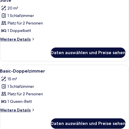
Suite
Fotos
20 m²
für
1 Schlafzimmer
Suite
anzeigen
Platz für 2 Personen
1 Doppelbett
Weitere
Weitere Details
Details
für
Daten auswählen und Preise sehen
Suite
Alle
Ein Hotelzimmer mit einem großen Bet
5
Basic-Doppelzimmer
Fotos
15 m²
für
1 Schlafzimmer
Basic-
Doppelzimmer
Platz für 2 Personen
anzeigen
1 Queen-Bett
Weitere
Weitere Details
Details
für
Daten auswählen und Preise sehen
Basic-