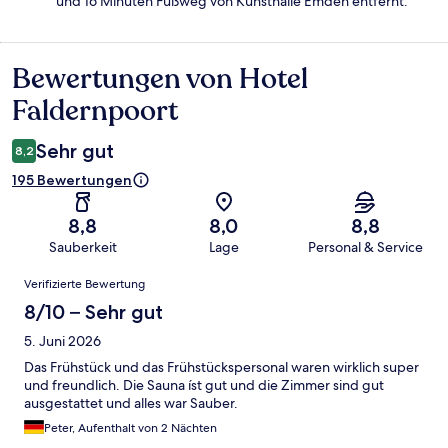
und 16 Minuten Fußweg von Kunsthalle Emden entfernt.
Bewertungen von Hotel
Bewertungen
Faldernpoort
Sehr gut
8,2
195 Bewertungen
8,8
8,0
8,8
Sauberkeit
Lage
Personal & Service
Bewertungen
Verifizierte Bewertung
8/10 – Sehr gut
5. Juni 2026
Das Frühstück und das Frühstückspersonal waren wirklich super
und freundlich. Die Sauna íst gut und die Zimmer sind gut
ausgestattet und alles war Sauber.
Peter, Aufenthalt von 2 Nächten