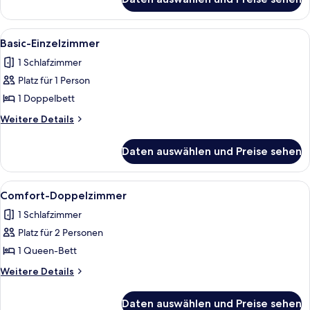
Superior-
Doppelzimmer
Alle
Ein Hotelzimmer mit Bett, Schreibtisch
3
Basic-Einzelzimmer
Fotos
1 Schlafzimmer
für
Platz für 1 Person
Basic-
Einzelzimmer
1 Doppelbett
anzeigen
Weitere
Weitere Details
Details
für
Daten auswählen und Preise sehen
Basic-
Einzelzimmer
Alle
Ein modernes Hotelzimmer mit einem gr
4
Comfort-Doppelzimmer
Fotos
1 Schlafzimmer
für
Platz für 2 Personen
Comfort-
Doppelzimmer
1 Queen-Bett
anzeigen
Weitere
Weitere Details
Details
für
Daten auswählen und Preise sehen
Comfort-