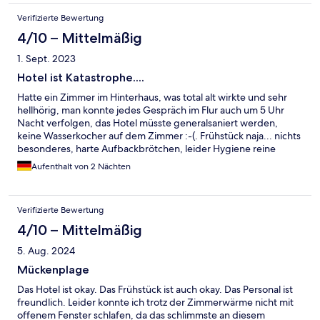
Verifizierte Bewertung
4/10 – Mittelmäßig
1. Sept. 2023
Hotel ist Katastrophe....
Hatte ein Zimmer im Hinterhaus, was total alt wirkte und sehr
hellhörig, man konnte jedes Gespräch im Flur auch um 5 Uhr
Nacht verfolgen, das Hotel müsste generalsaniert werden,
keine Wasserkocher auf dem Zimmer :-(. Frühstück naja... nichts
besonderes, harte Aufbackbrötchen, leider Hygiene reine
Katastrophe: Habe gesehen wie ein junger Herr (Azubi?), den
Aufenthalt von 2 Nächten
Tisch von den Vorgängern abräumt: das Abwischen danach
bestand nur aus dem, dass die Krümmel mit den Händen
zusammengeratzt wurden und das wars, kein Wischen oder
Verifizierte Bewertung
so.... das neue Geschirr ging direkt auf. Würde nie mehr hier
übernachten.
4/10 – Mittelmäßig
5. Aug. 2024
Mückenplage
Das Hotel ist okay. Das Frühstück ist auch okay. Das Personal ist
freundlich. Leider konnte ich trotz der Zimmerwärme nicht mit
offenem Fenster schlafen, da das schlimmste an diesem