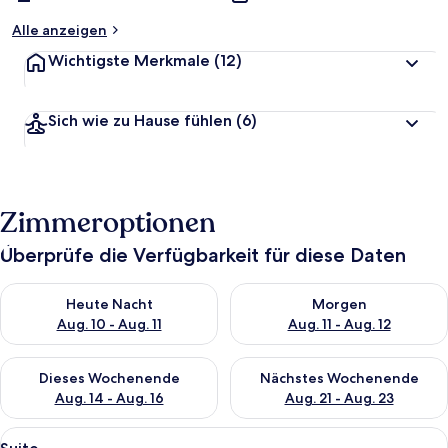
Alle anzeigen
Wichtigste Merkmale
(12)
Sich wie zu Hause fühlen
(6)
Zimmeroptionen
Überprüfe die Verfügbarkeit für diese Daten
Überprüfe die Verfügbarkeit für heute Nacht, Aug. 10 - Aug. 11
Überprüfe die Verfügbarkeit fü
Heute Nacht
Morgen
Aug. 10 - Aug. 11
Aug. 11 - Aug. 12
Überprüfe die Verfügbarkeit für dieses Wochenende, Aug. 14 -
Überprüfe die Verfügbarkeit f
Dieses Wochenende
Nächstes Wochenende
Aug. 14 - Aug. 16
Aug. 21 - Aug. 23
Alle
Ein Hotelzimmer mit einem großen Bet
4