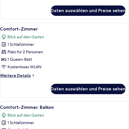
Details
für
Daten auswählen und Preise sehen
Comfort-
Zimmer,
Balkon
Alle
Ein Hotelzimmer mit einem großen Bet
2
Comfort-Zimmer
Fotos
Blick auf den Garten
für
1 Schlafzimmer
Comfort-
Zimmer
Platz für 2 Personen
anzeigen
1 Queen-Bett
Kostenloses WLAN
Weitere
Weitere Details
Details
für
Daten auswählen und Preise sehen
Comfort-
Zimmer
Alle
Ein Hotelzimmer mit einem großen Bet
1
Comfort-Zimmer, Balkon
Fotos
Blick auf den Garten
für
1 Schlafzimmer
Comfort-