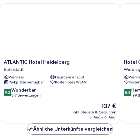
ATLANTIC Hotel Heidelberg
Hotel Ch
ATLANTIC
Hotel
ATLANTIC Hotel Heidelberg
Hotel 
Hotel
Chester
Bahnstadt
Wieblin
Heidelberg
Heidelb
Wellness
Haustiere erlaubt
Wellne
Bahnstadt
Wieblin
Parkplätze verfügbar
Kostenloses WLAN
Koste
9.2
8.8
Wunderbar
Her
9,2
8,8
von
von
317 Bewertungen
199 
10,
10,
Der
137 €
Wunderbar,
Hervorr
Preis
317
199
inkl. Steuern & Gebühren
beträgt
15. Aug.–16. Aug.
Bewertungen
Bewert
137 €
Ähnliche Unterkünfte vergleichen