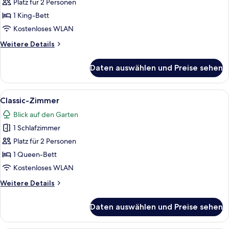
Zimmer,
Platz für 2 Personen
Balkon
1 King-Bett
anzeigen
Kostenloses WLAN
Weitere
Weitere Details
Details
für
Daten auswählen und Preise sehen
Comfort-
Zimmer,
Balkon
Alle
Ein Hotelzimmer mit einem großen Bett
3
Classic-Zimmer
Fotos
Blick auf den Garten
für
1 Schlafzimmer
Classic-
Zimmer
Platz für 2 Personen
anzeigen
1 Queen-Bett
Kostenloses WLAN
Weitere
Weitere Details
Details
für
Daten auswählen und Preise sehen
Classic-
Zimmer