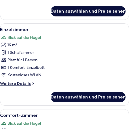
Details
für
Daten auswählen und Preise sehen
Classic-
Zimmer
Alle
Ein Hotelzimmer mit einem Bett, eine
2
Einzelzimmer
Fotos
Blick auf die Hügel
für
19 m²
Einzelzimmer
anzeigen
1 Schlafzimmer
Platz für 1 Person
1 Komfort-Einzelbett
Kostenloses WLAN
Weitere
Weitere Details
Details
für
Daten auswählen und Preise sehen
Einzelzimmer
Alle
Ein Hotelzimmer mit einem großen Bet
4
Comfort-Zimmer
Fotos
Blick auf die Hügel
für