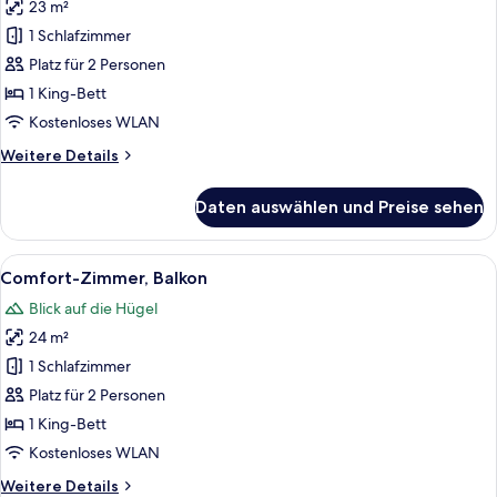
23 m²
Comfort-
Zimmer
1 Schlafzimmer
anzeigen
Platz für 2 Personen
1 King-Bett
Kostenloses WLAN
Weitere
Weitere Details
Details
für
Daten auswählen und Preise sehen
Comfort-
Zimmer
Alle
Ein Hotelzimmer mit einem großen Bet
3
Comfort-Zimmer, Balkon
Fotos
Blick auf die Hügel
für
24 m²
Comfort-
Zimmer,
1 Schlafzimmer
Balkon
Platz für 2 Personen
anzeigen
1 King-Bett
Kostenloses WLAN
Weitere
Weitere Details