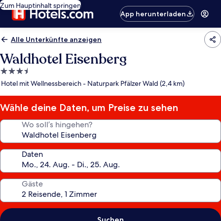
Zum Hauptinhalt springen
App herunterladen
Alle Unterkünfte anzeigen
Waldhotel Eisenberg
3.5-
Sterne-
Hotel mit Wellnessbereich - Naturpark Pfälzer Wald (2,4 km)
Unterkunft
Wähle deine Daten, um Preise zu sehen
Wo soll’s hingehen?
Daten
Gäste
Suchen