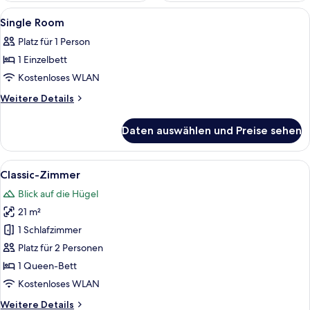
Alle
Ein Bett mit hölzernem Kopfteil, ein N
3
Single Room
Fotos
Platz für 1 Person
für
1 Einzelbett
Single
Room
Kostenloses WLAN
anzeigen
Weitere
Weitere Details
Details
für
Daten auswählen und Preise sehen
Single
Room
Alle
Ein Hotelzimmer mit einem großen Bett
3
Classic-Zimmer
Fotos
Blick auf die Hügel
für
21 m²
Classic-
Zimmer
1 Schlafzimmer
anzeigen
Platz für 2 Personen
1 Queen-Bett
Kostenloses WLAN
Weitere
Weitere Details