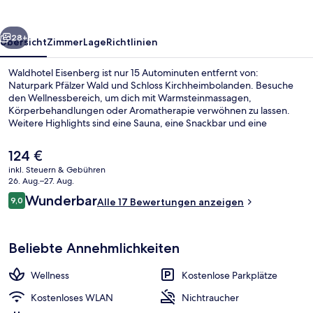
rück
Weiter
28+
Übersicht
Zimmer
Lage
Richtlinien
Waldhotel Eisenberg ist nur 15 Autominuten entfernt von:
Naturpark Pfälzer Wald und Schloss Kirchheimbolanden. Besuche
den Wellnessbereich, um dich mit Warmsteinmassagen,
Körperbehandlungen oder Aromatherapie verwöhnen zu lassen.
Weitere Highlights sind eine Sauna, eine Snackbar und eine
Terrasse.
Der
124 €
aktuelle
inkl. Steuern & Gebühren
Preis
26. Aug.–27. Aug.
Rezeption
beträgt
Bewertungen
Wunderbar
9,0
Alle 17 Bewertungen anzeigen
124 €.
9,0 von 10.
Beliebte Annehmlichkeiten
Wellness
Kostenlose Parkplätze
Kostenloses WLAN
Nichtraucher