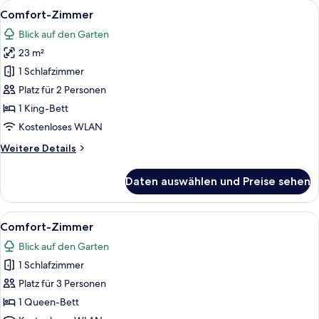
Alle
Ein Hotelzimmer mit einem großen Bet
1
Comfort-Zimmer
Fotos
Blick auf den Garten
für
23 m²
Comfort-
Zimmer
1 Schlafzimmer
anzeigen
Platz für 2 Personen
1 King-Bett
Kostenloses WLAN
Weitere
Weitere Details
Details
für
Daten auswählen und Preise sehen
Comfort-
Zimmer
Alle
Ein Hotelzimmer mit einem großen Bet
1
Comfort-Zimmer
Fotos
Blick auf den Garten
für
1 Schlafzimmer
Comfort-
Zimmer
Platz für 3 Personen
anzeigen
1 Queen-Bett