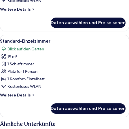
Kostenloses WLAN
Weitere
Weitere Details
Details
für
Daten auswählen und Preise sehen
Comfort-
Zimmer
Alle
Ein Hotelzimmer mit einem Bett, eine
1
Standard-Einzelzimmer
Fotos
Blick auf den Garten
für
19 m²
Standard-
Einzelzimmer
1 Schlafzimmer
anzeigen
Platz für 1 Person
1 Komfort-Einzelbett
Kostenloses WLAN
Weitere
Weitere Details
Details
für
Daten auswählen und Preise sehen
Standard-
Einzelzimmer
Ähnliche Unterkünfte