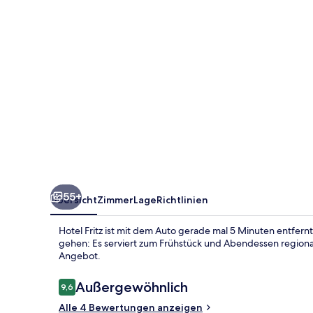
55+
Übersicht
Zimmer
Lage
Richtlinien
Hotel Fritz ist mit dem Auto gerade mal 5 Minuten entfern
gehen: Es serviert zum Frühstück und Abendessen regiona
Angebot.
Bewertungen
Außergewöhnlich
9,6
9,6 von 10.
Alle 4 Bewertungen anzeigen