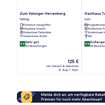
Zum
Gasthaus
Zum Valwiger Herrenberg
Gasthaus T
Valwiger
Tannenhof
Valwig
Lutz
Herrenberg
Lutz
Frühstück inbegriffen
Flughafentra
Valwig
Haustiere erlaubt
Kostenlose P
Kostenlose Parkplätze
Kostenloses
Kostenloses WLAN
Bar
8.4
9.4
Sehr gut
Außerge
8,4
9,4
von
von
30 Bewertungen
46 Bewert
10,
10,
Sehr
Außergewöhnl
gut,
46
Der
125 €
30
Bewertungen
Preis
inkl. Steuern & Gebühren
Bewertungen
beträgt
31. Aug.–1. Sept.
125 €
Melde dich an, um verfügbare Rabat
Prämien für noch mehr Abenteuer!