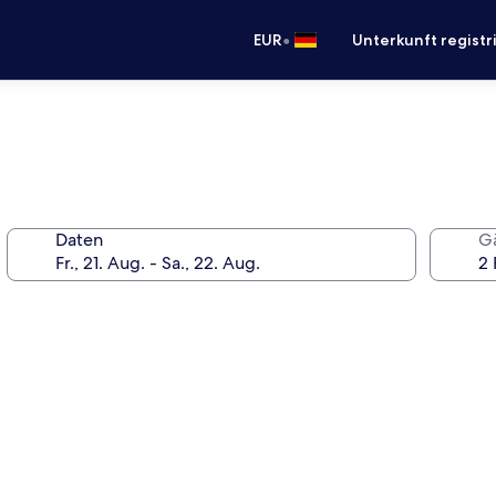
•
EUR
Unterkunft registr
Daten
G