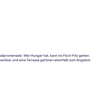
te
selpromenade. Wer Hunger hat, kann ins Fisch Fritz gehen:
nackbar und eine Terrasse gehören ebenfalls zum Angebot.