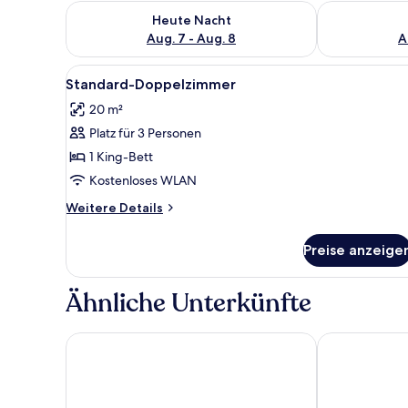
Überprüfe die Verfügbarkeit für heute Nacht, Aug. 7
Überprüfe die
Heute Nacht
Aug. 7 - Aug. 8
A
Alle
Ein Schlafzimmer mit einem gr
4
Standard-Doppelzimmer
Fotos
20 m²
für
Platz für 3 Personen
Standard-
Doppelzimmer
1 King-Bett
anzeigen
Kostenloses WLAN
Weitere
Weitere Details
Details
für
Preise anzeige
Standard-
Doppelzimmer
Ähnliche Unterkünfte
Zum Valwiger Herrenberg
Gasthaus Tan