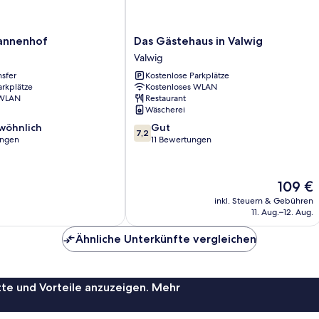
Das
annenhof
Das Gästehaus in Valwig
Gästehaus
Valwig
in
nsfer
Kostenlose Parkplätze
Valwig
arkplätze
Kostenloses WLAN
Valwig
 WLAN
Restaurant
Wäscherei
7.2
wöhnlich
Gut
7,2
von
ungen
11 Bewertungen
10,
ich,
Gut,
11
Der
109 €
Bewertungen
Preis
inkl. Steuern & Gebühren
beträgt
11. Aug.–12. Aug.
109 €
Ähnliche Unterkünfte vergleichen
te und Vorteile anzuzeigen. Mehr