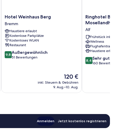
Hotel
Ringhotel
Hotel Weinhaus Berg
Ringhotel Bömers
Weinhaus
Bömers
Mosellandhotel
Bremm
Berg
Mosellandhotel
Alf
Haustiere erlaubt
Bremm
Alf
Kostenlose Parkplätze
Frühstück inbegriffen
Kostenloses WLAN
Wellness
Restaurant
Flughafentransfer
Haustiere erlaubt
9.8
Außergewöhnlich
9,8
von
51 Bewertungen
8.4
Sehr gut
8,4
10,
von
160 Bewertungen
Außergewöhnlich,
10,
51
Sehr
Der
120 €
Bewertungen
gut,
Preis
inkl. Steuern & Gebühren
inkl. S
160
beträgt
9. Aug.–10. Aug.
Bewertungen
120 €
Anmelden
Jetzt kostenlos registrieren