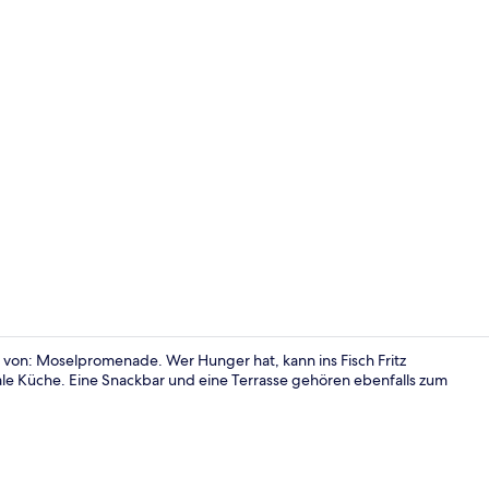
Bar (in der 
t von: Moselpromenade. Wer Hunger hat, kann ins Fisch Fritz
le Küche. Eine Snackbar und eine Terrasse gehören ebenfalls zum
Außenberei