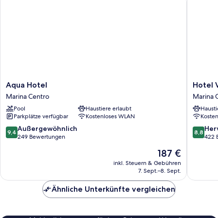
Aqua
Hotel
Aqua Hotel
Hotel V
Hotel
Villa
Marina Centro
Marina 
Marina
Rosa
Pool
Haustiere erlaubt
Hausti
Centro
Riviera
Parkplätze verfügbar
Kostenloses WLAN
Koste
Marina
Centro
9.4
8.8
Außergewöhnlich
Her
9,4
8,8
von
von
249 Bewertungen
422 
10,
10,
Der
187 €
Außergewöhnlich,
Hervorr
Preis
249
422
inkl. Steuern & Gebühren
beträgt
7. Sept.–8. Sept.
Bewertungen
Bewert
187 €
Ähnliche Unterkünfte vergleichen