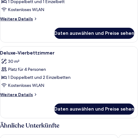
Dreibettzimmer,
1 Doppelbett und 1 Einzelbett
Mehrere
Kostenloses WLAN
Betten
Weitere
Weitere Details
anzeigen
Details
für
Daten auswählen und Preise sehen
Deluxe-
Dreibettzimmer,
Mehrere
Alle
Ein modernes Hotelzimmer mit Bett, Sc
13
Betten
Deluxe-Vierbettzimmer
Fotos
30 m²
für
Platz für 4 Personen
Deluxe-
Vierbettzimmer
1 Doppelbett und 2 Einzelbetten
anzeigen
Kostenloses WLAN
Weitere
Weitere Details
Details
für
Daten auswählen und Preise sehen
Deluxe-
Vierbettzimmer
Ähnliche Unterkünfte
Aqua Hotel
Hotel Vil