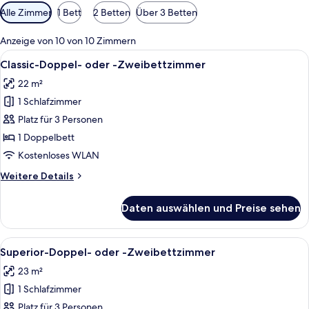
Verfügbare
Alle Zimmer
1 Bett
2 Betten
Über 3 Betten
Filter
für
Anzeige von 10 von 10 Zimmern
Zimmer
Alle
Ein Hotelzimmer mit einem großen Be
6
Classic-Doppel- oder -Zweibettzimmer
Fotos
22 m²
für
1 Schlafzimmer
Classic-
Doppel-
Platz für 3 Personen
oder
1 Doppelbett
-
Kostenloses WLAN
Zweibettzimmer
Weitere
Weitere Details
anzeigen
Details
für
Daten auswählen und Preise sehen
Classic-
Doppel-
oder
Alle
Ein Hotelzimmer mit einem hölzernen K
15
-
Superior-Doppel- oder -Zweibettzimmer
Fotos
Zweibettzimmer
23 m²
für
1 Schlafzimmer
Superior-
Doppel-
Platz für 3 Personen