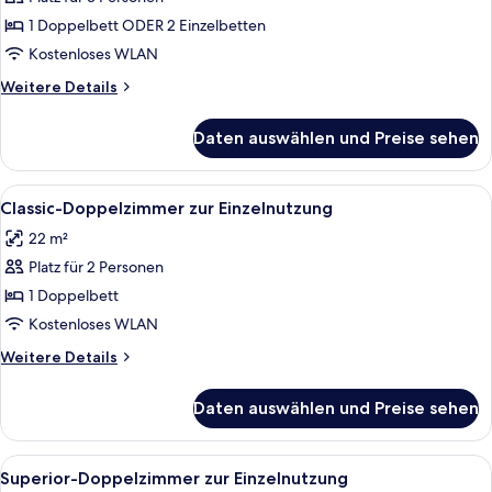
oder
1 Doppelbett ODER 2 Einzelbetten
-
Kostenloses WLAN
Zweibettzimmer
Weitere
Weitere Details
anzeigen
Details
für
Daten auswählen und Preise sehen
Superior-
Doppel-
oder
Alle
Ein Hotelzimmer mit einem großen Be
7
-
Classic-Doppelzimmer zur Einzelnutzung
Fotos
Zweibettzimmer
22 m²
für
Platz für 2 Personen
Classic-
Doppelzimmer
1 Doppelbett
zur
Kostenloses WLAN
Einzelnutzung
Weitere
Weitere Details
anzeigen
Details
für
Daten auswählen und Preise sehen
Classic-
Doppelzimmer
zur
Alle
Ein Hotelzimmer mit einem hölzernen K
15
Einzelnutzung
Superior-Doppelzimmer zur Einzelnutzung
Fotos