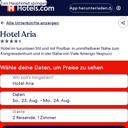
Zum Hauptinhalt springen
App herunterladen
Alle Unterkünfte anzeigen
Hotel Aria
4.5-
Sterne-
Hotel im luxuriösen Stil und mit Poolbar, in unmittelbarer Nähe zum
Unterkunft
Kongresszentrum und in der Nähe von Viale Amerigo Vespucci
Wähle deine Daten, um Preise zu sehen
Wo soll’s hingehen?
Daten
Gäste