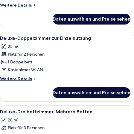
Zweibettzimmer
Weitere
Weitere Details
anzeigen
Details
für
Daten auswählen und Preise sehen
Deluxe-
Doppel-
oder
Alle
Ein modernes Hotelzimmer mit einem gr
7
-
Deluxe-Doppelzimmer zur Einzelnutzung
Fotos
Zweibettzimmer
25 m²
für
Platz für 2 Personen
Deluxe-
Doppelzimmer
1 Doppelbett
zur
Kostenloses WLAN
Einzelnutzung
Weitere
Weitere Details
anzeigen
Details
für
Daten auswählen und Preise sehen
Deluxe-
Doppelzimmer
zur
Alle
Ein modernes Hotelzimmer mit Bett, Na
14
Einzelnutzung
Deluxe-Dreibettzimmer, Mehrere Betten
Fotos
28 m²
für
Platz für 3 Personen
Deluxe-