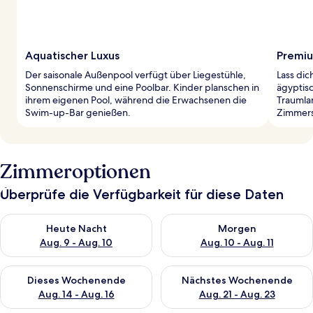
Aquatischer Luxus
Premiu
Der saisonale Außenpool verfügt über Liegestühle,
Lass di
Sonnenschirme und eine Poolbar. Kinder planschen in
ägyptis
ihrem eigenen Pool, während die Erwachsenen die
Traumla
Swim-up-Bar genießen.
Zimmers
Zimmeroptionen
Überprüfe die Verfügbarkeit für diese Daten
Überprüfe die Verfügbarkeit für heute Nacht, Aug. 9 - Aug. 10
Überprüfe die Verfügbarkeit fü
Heute Nacht
Morgen
Aug. 9 - Aug. 10
Aug. 10 - Aug. 11
Überprüfe die Verfügbarkeit für dieses Wochenende, Aug. 14 -
Überprüfe die Verfügbarkeit f
Dieses Wochenende
Nächstes Wochenende
Aug. 14 - Aug. 16
Aug. 21 - Aug. 23