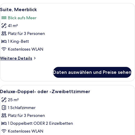
Alle
Ein modernes Wohnzimmer mit einer Co
31
Suite, Meerblick
Fotos
Blick aufs Meer
für
41 m²
Suite,
Meerblick
Platz für 3 Personen
anzeigen
1 King-Bett
Kostenloses WLAN
Weitere
Weitere Details
Details
für
Daten auswählen und Preise sehen
Suite,
Meerblick
Alle
Ein modernes Hotelzimmer mit einem gr
7
Deluxe-Doppel- oder -Zweibettzimmer
Fotos
25 m²
für
1 Schlafzimmer
Deluxe-
Doppel-
Platz für 3 Personen
oder
1 Doppelbett ODER 2 Einzelbetten
-
Kostenloses WLAN