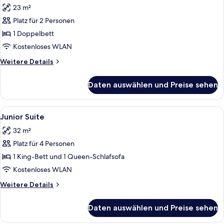
23 m²
für
Platz für 2 Personen
Superior-
Doppelzimmer
1 Doppelbett
zur
Kostenloses WLAN
Einzelnutzung
Weitere
Weitere Details
anzeigen
Details
für
Daten auswählen und Preise sehen
Superior-
Doppelzimmer
zur
Alle
Ein Hotelzimmer mit Bett, Schreibtisch
18
Einzelnutzung
Junior Suite
Fotos
32 m²
für
Platz für 4 Personen
Junior
Suite
1 King-Bett und 1 Queen-Schlafsofa
anzeigen
Kostenloses WLAN
Weitere
Weitere Details
Details
für
Daten auswählen und Preise sehen
Junior
Suite