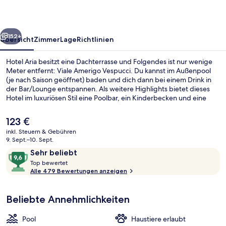
rück
Weiter
152+
Übersicht
Zimmer
Lage
Richtlinien
Hotel Aria besitzt eine Dachterrasse und Folgendes ist nur wenige
Meter entfernt: Viale Amerigo Vespucci. Du kannst im Außenpool
(je nach Saison geöffnet) baden und dich dann bei einem Drink in
der Bar/Lounge entspannen. Als weitere Highlights bietet dieses
Hotel im luxuriösen Stil eine Poolbar, ein Kinderbecken und eine
Snackbar. Andere Reisende lieben das hilfsbereite Personal.
Der
123 €
aktuelle
inkl. Steuern & Gebühren
Preis
9. Sept.–10. Sept.
Außenpool (je nach Saison geöffnet),
beträgt
Bewertungen
9,6
Sehr beliebt
123 €.
T
von
Top bewertet
o
Alle 479 Bewertungen anzeigen
10,
p
Sehr
beliebt
Beliebte Annehmlichkeiten
b
e
w
Pool
Haustiere erlaubt
e