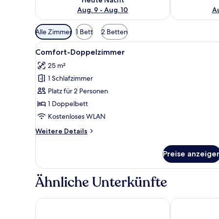
Aug. 9 - Aug. 10
Au
Verfügbare
Alle Zimmer
1 Bett
2 Betten
Filter
Alle
Ein Hotelzimmer mit Bett, Schre
für
12
Comfort-Doppelzimmer
Fotos
Zimmer
25 m²
für
1 Schlafzimmer
Comfort-
Doppelzimmer
Platz für 2 Personen
anzeigen
1 Doppelbett
Kostenloses WLAN
Weitere
Weitere Details
Details
für
Preise anzeige
Comfort-
Doppelzimmer
Ähnliche Unterkünfte
Corte di Nettuno - CDSHotels
Hotel Mirama