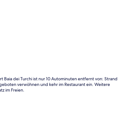
te
Baia dei Turchi ist nur 10 Autominuten entfernt von: Strand
sangeboten verwöhnen und kehr im Restaurant ein. Weitere
tz im Freien.