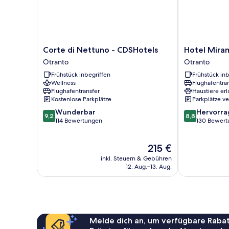
Corte
Hotel
Corte di Nettuno - CDSHotels
Hotel Mira
di
Miramare
Otranto
Otranto
Nettuno
Otranto
Frühstück inbegriffen
Frühstück inb
-
Wellness
Flughafentra
CDSHotels
Flughafentransfer
Haustiere erl
Otranto
Kostenlose Parkplätze
Parkplätze v
9.2
8.8
Wunderbar
Hervorr
9,2
8,8
von
von
114 Bewertungen
130 Bewert
10,
10,
Wunderbar,
Hervorragend
Der
215 €
114
130
Preis
Bewertungen
Bewertungen
inkl. Steuern & Gebühren
beträgt
12. Aug.–13. Aug.
215 €
Melde dich an, um verfügbare Rabat