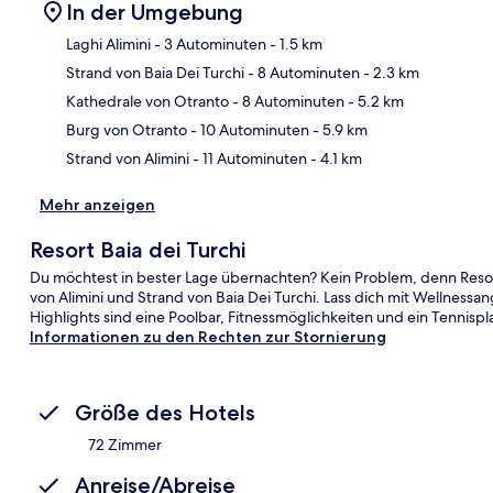
In der Umgebung
Laghi Alimini
- 3 Autominuten
- 1.5 km
Strand von Baia Dei Turchi
- 8 Autominuten
- 2.3 km
Kar
Kathedrale von Otranto
- 8 Autominuten
- 5.2 km
Burg von Otranto
- 10 Autominuten
- 5.9 km
Strand von Alimini
- 11 Autominuten
- 4.1 km
Mehr anzeigen
Resort Baia dei Turchi
Du möchtest in bester Lage übernachten? Kein Problem, denn Resort 
von Alimini und Strand von Baia Dei Turchi. Lass dich mit Wellnes
Highlights sind eine Poolbar, Fitnessmöglichkeiten und ein Tennispla
Informationen zu den Rechten zur Stornierung
Größe des Hotels
72 Zimmer
Anreise/Abreise