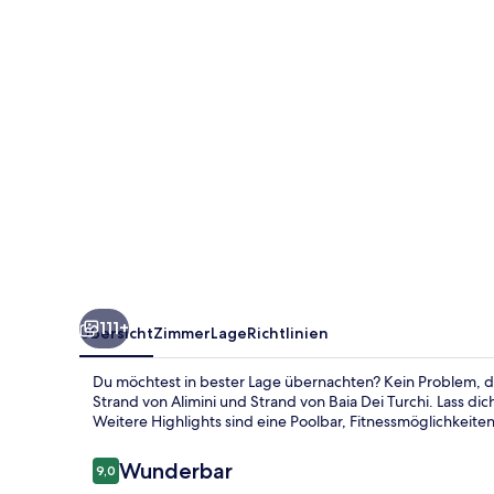
111+
Übersicht
Zimmer
Lage
Richtlinien
Du möchtest in bester Lage übernachten? Kein Problem, den
Strand von Alimini und Strand von Baia Dei Turchi. Lass d
Weitere Highlights sind eine Poolbar, Fitnessmöglichkeiten
Bewertungen
Wunderbar
9,0
9,0 von 10.