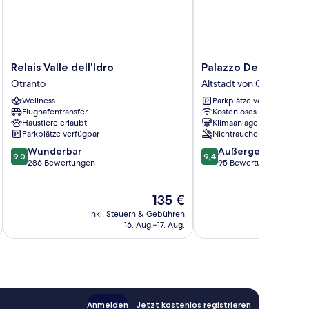
Relais
Palazzo
Relais Valle dell'Idro
Palazzo De Mori
Valle
De
Otranto
Altstadt von Otranto
dell'Idro
Mori
Wellness
Parkplätze verfügbar
Otranto
Altstadt
Flughafentransfer
Kostenloses WLAN
von
Haustiere erlaubt
Klimaanlage
Otranto
Parkplätze verfügbar
Nichtraucher
9.0
9.4
Wunderbar
Außergewöhnlich
9,0
9,4
von
von
286 Bewertungen
95 Bewertungen
10,
10,
Wunderbar,
Außergewöhnlich,
Der
135 €
286
95
Preis
Bewertungen
Bewertungen
inkl. Steuern & Gebühren
inkl. S
beträgt
16. Aug.–17. Aug.
135 €
Anmelden
Jetzt kostenlos registrieren