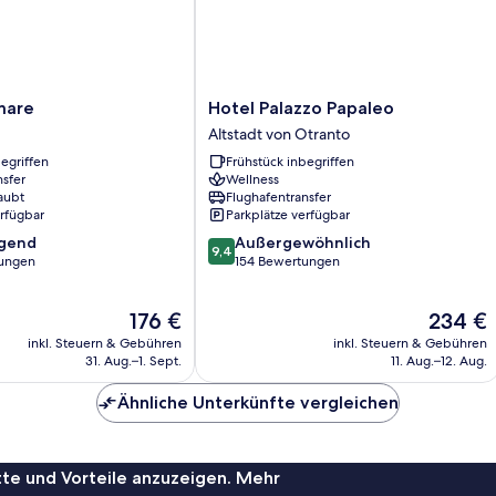
Hotel
mare
Hotel Palazzo Papaleo
Palazzo
Altstadt von Otranto
Papaleo
egriffen
Frühstück inbegriffen
Altstadt
nsfer
Wellness
von
aubt
Flughafentransfer
Otranto
erfügbar
Parkplätze verfügbar
9.4
agend
Außergewöhnlich
9,4
von
ungen
154 Bewertungen
10,
,
Außergewöhnlich,
Der
Der
176 €
234 €
154
Preis
Preis
Bewertungen
inkl. Steuern & Gebühren
inkl. Steuern & Gebühren
beträgt
beträgt
31. Aug.–1. Sept.
11. Aug.–12. Aug.
176 €
234 €
Ähnliche Unterkünfte vergleichen
te und Vorteile anzuzeigen. Mehr