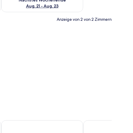
Aug. 21 - Aug. 23
Anzeige von 2 von 2 Zimmern
ett, einer Couch, einem Schreibtisch mit Blumenvase und einem großen Spi
Relais Valle dell'Idro
Palazzo De Mori