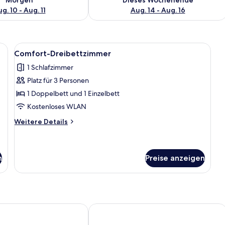
g. 10 - Aug. 11
Aug. 14 - Aug. 16
ibtisch mit Computer, Stuhl und Blick ins Freie.
Alle
Ein modernes Hotelzimmer mit einem B
9
Comfort-Dreibettzimmer
Fotos
1 Schlafzimmer
für
Platz für 3 Personen
Comfort-
Dreibettzimmer
1 Doppelbett und 1 Einzelbett
anzeigen
Kostenloses WLAN
Weitere
Weitere Details
Details
für
Comfort-
Dreibettzimmer
n
Preise anzeigen
re
Hotel Palazzo Papaleo