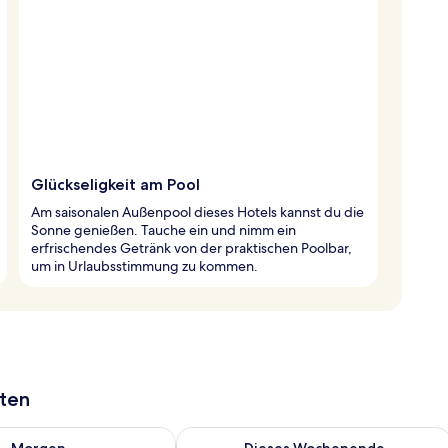
Glückseligkeit am Pool
Am saisonalen Außenpool dieses Hotels kannst du die
Sonne genießen. Tauche ein und nimm ein
erfrischendes Getränk von der praktischen Poolbar,
um in Urlaubsstimmung zu kommen.
aten
 - Aug. 10.
 Verfügbarkeit für morgen, Aug. 10 - Aug. 11.
Überprüfe die Verfügbarkeit für dies
Morgen
Dieses Wochenende