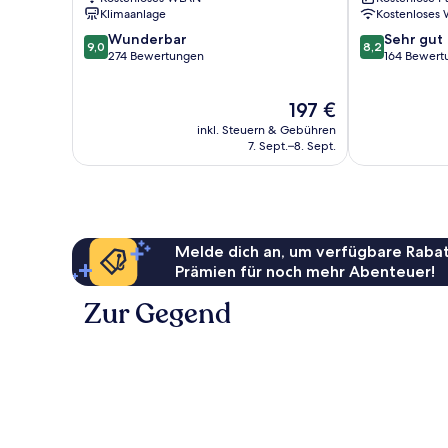
Gallipoli
Klimaanlage
Kostenloses
9.0
8.2
Wunderbar
Sehr gut
9,0
8,2
von
von
274 Bewertungen
164 Bewert
10,
10,
Wunderbar,
Sehr
Der
197 €
274
gut,
Preis
Bewertungen
164
inkl. Steuern & Gebühren
beträgt
Bewertungen
7. Sept.–8. Sept.
197 €
Melde dich an, um verfügbare Rabat
Prämien für noch mehr Abenteuer!
Zur Gegend