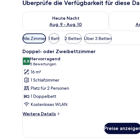
Überprüfe die Verfügbarkeit für diese D
Überprüfe die Verfügbarkeit für heute Nacht, Aug. 9
Überprüfe die
Heute Nacht
Aug. 9 - Aug. 10
Au
Verfügbare
Alle Zimmer
1 Bett
2 Betten
Über 3 Betten
Filter
Alle
Ein Hotelzimmer mit Bett, Sch
für
8
Doppel- oder Zweibettzimmer
Fotos
Zimmer
Hervorragend
für
8,8
8,8 von 10
(5
5 Bewertungen
Doppel-
Bewertungen)
16 m²
oder
1 Schlafzimmer
Zweibettzimmer
Platz für 2 Personen
anzeigen
1 Doppelbett
Kostenloses WLAN
Weitere
Weitere Details
Details
für
Preise anzeige
Doppel-
oder