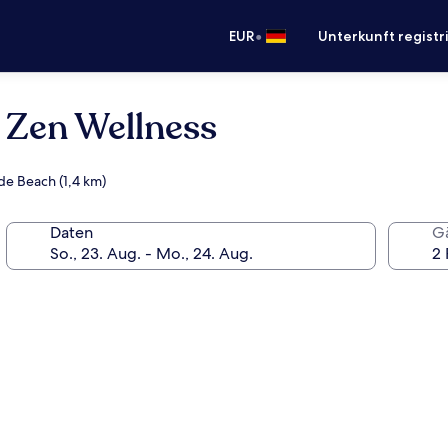
•
EUR
Unterkunft registr
& Zen Wellness
de Beach (1,4 km)
Daten
G