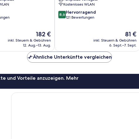
 WLAN
Kostenloses WLAN
8.6
Hervorragend
8,6
von
ungen
121 Bewertungen
10,
Hervorragend,
Der
Der
182 €
81 €
121
Preis
Preis
Bewertungen
inkl. Steuern & Gebühren
inkl. Steuern & Gebühren
beträgt
beträg
12. Aug.–13. Aug.
6. Sept.–7. Sept.
182 €
81 €
Ähnliche Unterkünfte vergleichen
te und Vorteile anzuzeigen. Mehr