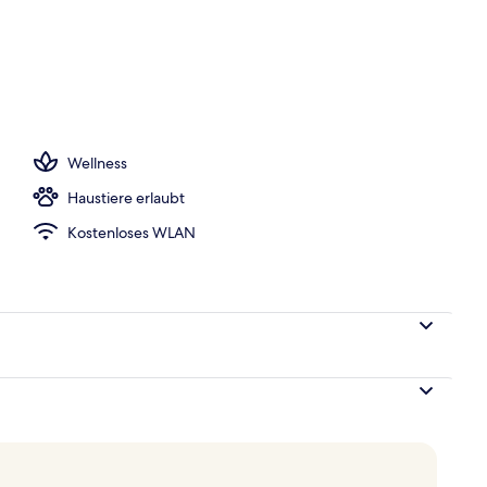
äume für Paare, Sauna, Whirlpool, Dampfbad
Wellness
Haustiere erlaubt
Kostenloses WLAN