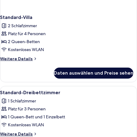
Standard-Villa
2 Schlafzimmer
Platz für 4 Personen
2 Queen-Betten
Kostenloses WLAN
Weitere
Weitere Details
Details
für
Daten auswählen und Preise sehen
Standard-
Villa
Alle
Ein Hotelzimmer mit einem großen Be
1
Standard-Dreibettzimmer
Fotos
1 Schlafzimmer
für
Platz für 3 Personen
Standard-
Dreibettzimmer
1 Queen-Bett und 1 Einzelbett
anzeigen
Kostenloses WLAN
Weitere
Weitere Details