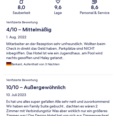
8,0
9,6
8,6
Sauberkeit
Lage
Personal & Service
Bewertungen
Verifizierte Bewertung
4/10 – Mittelmäßig
1. Aug. 2022
Mitarbeiter an der Rezeption sehr unfreundlich. Wollten beim
Check in direkt das Geld haben..Parkplätze sind NICHT
inbegriffen. Das Hotel Ist wie ein Jugendhaus..am Pool wird
nachts gesoffen und Halay getanzt..
Berkant, Aufenthalt von 3 Nächten
Verifizierte Bewertung
10/10 – Außergewöhnlich
10. Juli 2023
Es hat uns alles super gefallen Alle sehr nett und zuvorkommend
Wir haben ein Family Suite gebucht , dachten es wären 2
Zimmer mit Verbindungstür Was aber wirklich nur ein größeres
Zimmer war ! Das Design Hotel hat von sich aus Zimmerwechsel