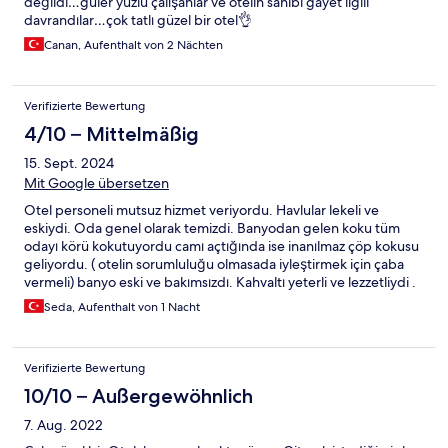
değildi…güler yüzlü çalışanlar ve otelin sahibi gayet ilgili
davrandılar…çok tatlı güzel bir otel👌
Canan, Aufenthalt von 2 Nächten
Verifizierte Bewertung
4/10 – Mittelmäßig
15. Sept. 2024
Mit Google übersetzen
Otel personeli mutsuz hizmet veriyordu. Havlular lekeli ve
eskiydi. Oda genel olarak temizdi. Banyodan gelen koku tüm
odayı körü kokutuyordu camı açtığında ise inanılmaz çöp kokusu
geliyordu. ( otelin sorumluluğu olmasada iyleştirmek için çaba
vermeli) banyo eski ve bakımsızdı. Kahvaltı yeterli ve lezzetliydi .
Seda, Aufenthalt von 1 Nacht
Verifizierte Bewertung
10/10 – Außergewöhnlich
7. Aug. 2022