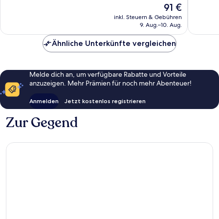
Außergewöhnlich,
Außerge
Der
91 €
182
16
Preis
inkl. Steuern & Gebühren
Bewertungen
Bewert
beträgt
9. Aug.–10. Aug.
91 €
Ähnliche Unterkünfte vergleichen
Melde dich an, um verfügbare Rabatte und Vorteile
anzuzeigen. Mehr Prämien für noch mehr Abenteuer!
Anmelden
Jetzt kostenlos registrieren
Zur Gegend