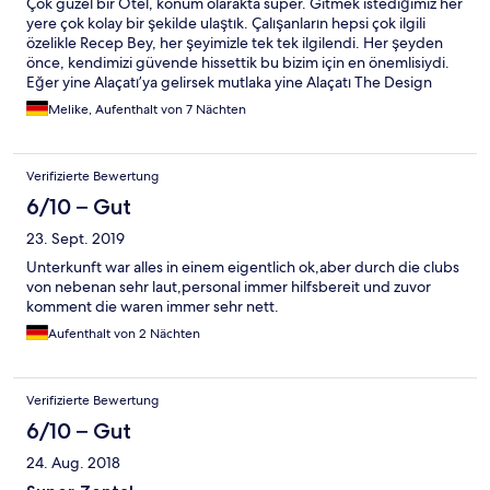
Çok güzel bir Otel, konum olarakta süper. Gitmek istediğimiz her
yere çok kolay bir şekilde ulaştık. Çalışanların hepsi çok ilgili
özelikle Recep Bey, her şeyimizle tek tek ilgilendi. Her şeyden
önce, kendimizi güvende hissettik bu bizim için en önemlisiydi.
Eğer yine Alaçatı’ya gelirsek mutlaka yine Alaçatı The Design
Hoteli tercih edeceğiz.
Melike, Aufenthalt von 7 Nächten
Verifizierte Bewertung
6/10 – Gut
23. Sept. 2019
Unterkunft war alles in einem eigentlich ok,aber durch die clubs
von nebenan sehr laut,personal immer hilfsbereit und zuvor
komment die waren immer sehr nett.
Aufenthalt von 2 Nächten
Verifizierte Bewertung
6/10 – Gut
24. Aug. 2018