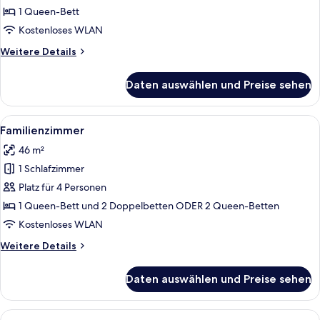
anzeigen
1 Queen-Bett
Kostenloses WLAN
Weitere
Weitere Details
Details
für
Daten auswählen und Preise sehen
Zimmer,
Whirlpool
Alle
Familienzimmer | Hochwertige Bettwar
4
Familienzimmer
Fotos
46 m²
für
1 Schlafzimmer
Familienzimmer
anzeigen
Platz für 4 Personen
1 Queen-Bett und 2 Doppelbetten ODER 2 Queen-Betten
Kostenloses WLAN
Weitere
Weitere Details
Details
für
Daten auswählen und Preise sehen
Familienzimmer
Alle
Ein Poolbereich mit einer Treppe, die