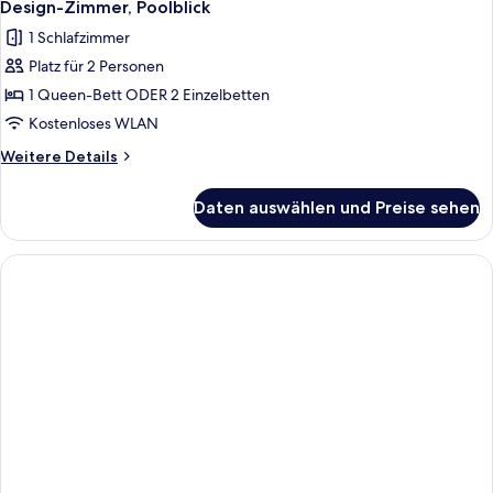
4
Design-Zimmer, Poolblick
Fotos
1 Schlafzimmer
für
Platz für 2 Personen
Design-
Zimmer,
1 Queen-Bett ODER 2 Einzelbetten
Poolblick
Kostenloses WLAN
anzeigen
Weitere
Weitere Details
Details
für
Daten auswählen und Preise sehen
Design-
Zimmer,
Poolblick