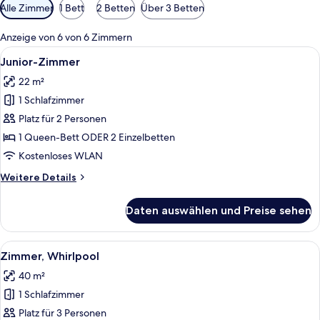
Verfügbare
Alle Zimmer
1 Bett
2 Betten
Über 3 Betten
Filter
für
Anzeige von 6 von 6 Zimmern
Zimmer
Alle
Ein Schlafzimmer mit einer gepolster
4
Junior-Zimmer
Fotos
22 m²
für
1 Schlafzimmer
Junior-
Zimmer
Platz für 2 Personen
anzeigen
1 Queen-Bett ODER 2 Einzelbetten
Kostenloses WLAN
Weitere
Weitere Details
Details
für
Daten auswählen und Preise sehen
Junior-
Zimmer
Alle
Ein Hotelzimmer mit einem großen Bet
6
Zimmer, Whirlpool
Fotos
40 m²
für
1 Schlafzimmer
Zimmer,
Whirlpool
Platz für 3 Personen