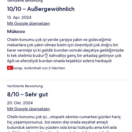
Verifizierte Bewertung
10/10 – Außergewöhnlich
13. Apr. 2024
Mit Google übersetzen
Mükooo
Otelin konumu çok iyi yerde çarşıya yakın ve gideceğimiz
mekanlara çok yakın olması bizim için önemliydi çok doğru bir
karar vermişiz iyi ki geldik bundan sonraki alaçatıya geldiğimizde
ki tek otelimiz budur👌 kahvaltıyı genç bir arkadaş getiriyor çok
ilgili ve efendiydi burdan onada teşekkür ederiz harikaydı
Serap, Aufenthalt von 2 Nächten
Verifizierte Bewertung
8/10 – Sehr gut
20. Okt. 2024
Mit Google übersetzen
Otelin konumu çok iyi…otopark sıkıntısı cumartesi günleri hariç
hiç yaşamıyorsunuz..biz sezon dışı orada seyahat amaçlı
bulunduk sanırım bu yüzden oda biraz tozluydu ama kirli asla