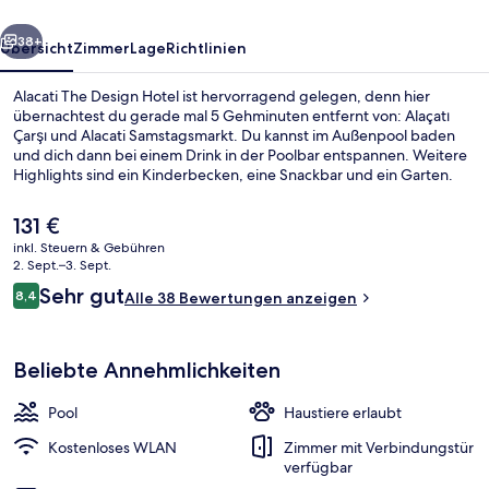
rück
Weiter
38+
Übersicht
Zimmer
Lage
Richtlinien
Alacati The Design Hotel ist hervorragend gelegen, denn hier
übernachtest du gerade mal 5 Gehminuten entfernt von: Alaçatı
Çarşı und Alacati Samstagsmarkt. Du kannst im Außenpool baden
und dich dann bei einem Drink in der Poolbar entspannen. Weitere
Highlights sind ein Kinderbecken, eine Snackbar und ein Garten.
Der
131 €
aktuelle
inkl. Steuern & Gebühren
Preis
2. Sept.–3. Sept.
Außenbereich
beträgt
Bewertungen
Sehr gut
8,4
Alle 38 Bewertungen anzeigen
131 €.
8,4 von 10.
Beliebte Annehmlichkeiten
Pool
Haustiere erlaubt
Kostenloses WLAN
Zimmer mit Verbindungstür
verfügbar