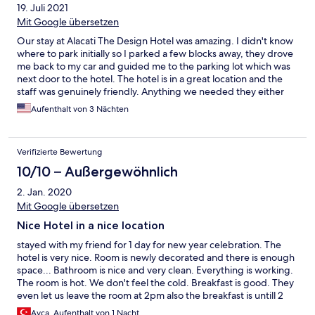
19. Juli 2021
Mit Google übersetzen
Our stay at Alacati The Design Hotel was amazing. I didn't know
where to park initially so I parked a few blocks away, they drove
me back to my car and guided me to the parking lot which was
next door to the hotel. The hotel is in a great location and the
staff was genuinely friendly. Anything we needed they either
had or would get for us. The hotel was safe and there was
Aufenthalt von 3 Nächten
always staff around 24/7. Spacious rooms and a great pool area
to cool off in. Breakfast is included and it was a delicious
traditional Turkish breakfast. I would definitely stay here again.
Verifizierte Bewertung
10/10 – Außergewöhnlich
2. Jan. 2020
Mit Google übersetzen
Nice Hotel in a nice location
stayed with my friend for 1 day for new year celebration. The
hotel is very nice. Room is newly decorated and there is enough
space... Bathroom is nice and very clean. Everything is working.
The room is hot. We don't feel the cold. Breakfast is good. They
even let us leave the room at 2pm also the breakfast is untill 2
pm. Since the next day is 1st of january and we went to sleep
Ayça, Aufenthalt von 1 Nacht