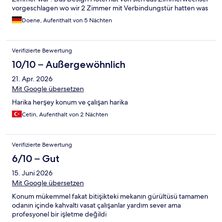
vorgeschlagen wo wir 2 Zimmer mit Verbindungstür hatten was
wir eigentlich buchen wollten Fehler unserseits und mussten
Doene, Aufenthalt von 5 Nächten
kein Aufpreis bezahlen!
Verifizierte Bewertung
10/10 – Außergewöhnlich
21. Apr. 2026
Mit Google übersetzen
Harika herşey konum ve çalışan harika
Cetin, Aufenthalt von 2 Nächten
Verifizierte Bewertung
6/10 – Gut
15. Juni 2026
Mit Google übersetzen
Konum mükemmel fakat bitişikteki mekanın gürültüsü tamamen
odanın içinde kahvaltı vasat çalışanlar yardım sever ama
profesyonel bir işletme değildi