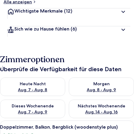
Alle anzeigen
Wichtigste Merkmale
(12)
Sich wie zu Hause fühlen
(6)
Zimmeroptionen
Überprüfe die Verfügbarkeit für diese Daten
Überprüfe die Verfügbarkeit für heute Nacht, Aug. 7 - Aug. 8.
Überprüfe die Verfügbarkeit f
Heute Nacht
Morgen
Aug. 7 - Aug. 8
Aug. 8 - Aug. 9
Überprüfe die Verfügbarkeit für dieses Wochenende, Aug. 7 - 
Überprüfe die Verfügbarkeit f
Dieses Wochenende
Nächstes Wochenende
Aug. 7 - Aug. 9
Aug. 14 - Aug. 16
Alle
Zimmersafe, schallisolierte Zimmer, B
7
Doppelzimmer, Balkon, Bergblick (woodenstyle plus)
Fotos