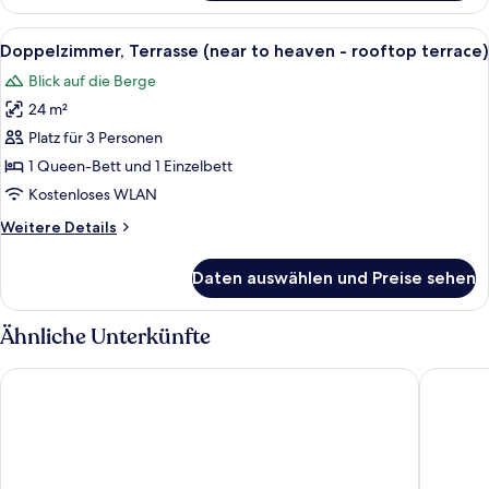
Balkon
(woodenstyle)
Alle
Ein Holzhüttenraum mit zwei Betten, e
5
Doppelzimmer, Terrasse (near to heaven - rooftop terrace)
Fotos
Blick auf die Berge
für
24 m²
Doppelzimmer,
Terrasse
Platz für 3 Personen
(near
1 Queen-Bett und 1 Einzelbett
to
Kostenloses WLAN
heaven
Weitere
Weitere Details
-
Details
rooftop
für
Daten auswählen und Preise sehen
Doppelzimmer,
terrace)
Terrasse
anzeigen
(near
Ähnliche Unterkünfte
to
heaven
Salzburger Hof
Stocking
-
rooftop
terrace)