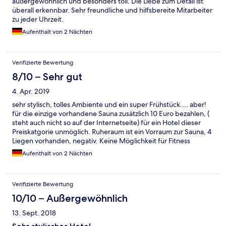
außergewöhnlich und besonders toll. Die Liebe zum Detail ist
überall erkennbar. Sehr freundliche und hilfsbereite Mitarbeiter
zu jeder Uhrzeit.
Aufenthalt von 2 Nächten
Verifizierte Bewertung
8/10 – Sehr gut
4. Apr. 2019
sehr stylisch, tolles Ambiente und ein super Frühstück.... aber!
für die einzige vorhandene Sauna zusätzlich 10 Euro bezahlen, (
steht auch nicht so auf der Internetseite) für ein Hotel dieser
Preiskatgorie unmöglich. Ruheraum ist ein Vorraum zur Sauna, 4
Liegen vorhanden, negativ. Keine Möglichkeit für Fitness
geboten. Zimmer zur Hauptstraße auch nachts mega laut -
Aufenthalt von 2 Nächten
negativ
Verifizierte Bewertung
10/10 – Außergewöhnlich
13. Sept. 2018