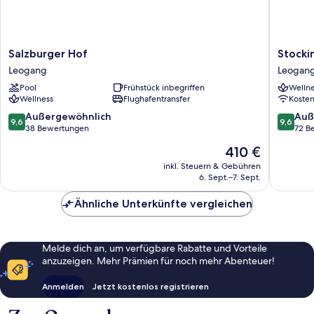
Salzburger
Stockin
Salzburger Hof
Stocki
Hof
by
Leogang
Leogan
Leogang
AvenidA
Pool
Frühstück inbegriffen
Wellne
Hotel
Wellness
Flughafentransfer
Koste
&
Residen
9.6
9.6
Außergewöhnlich
Auß
9,6
9,6
Leogan
von
von
38 Bewertungen
72 B
10,
10,
Der
410 €
Außergewöhnlich,
Außerge
Preis
38
72
inkl. Steuern & Gebühren
beträgt
6. Sept.–7. Sept.
Bewertungen
Bewert
410 €
Ähnliche Unterkünfte vergleichen
Melde dich an, um verfügbare Rabatte und Vorteile
anzuzeigen. Mehr Prämien für noch mehr Abenteuer!
Anmelden
Jetzt kostenlos registrieren