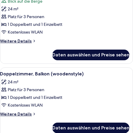
Blick auf die Berge
für
24 m²
Doppelzimmer,
Balkon,
Platz für 3 Personen
Bergblick
1 Doppelbett und 1 Einzelbett
(woodenstyle
Kostenloses WLAN
plus)
Weitere
Weitere Details
anzeigen
Details
für
Daten auswählen und Preise sehen
Doppelzimmer,
Balkon,
Bergblick
Alle
Ein Holzhüttenraum mit zwei Betten, e
7
(woodenstyle
Doppelzimmer, Balkon (woodenstyle)
Fotos
plus)
24 m²
für
Platz für 3 Personen
Doppelzimmer,
Balkon
1 Doppelbett und 1 Einzelbett
(woodenstyle)
Kostenloses WLAN
anzeigen
Weitere
Weitere Details
Details
für
Daten auswählen und Preise sehen
Doppelzimmer,