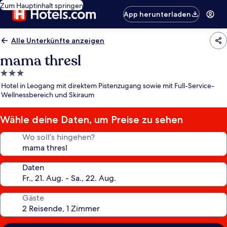
Zum Hauptinhalt springen
App herunterladen
Alle Unterkünfte anzeigen
mama thresl
3.0-
Sterne-
Hotel in Leogang mit direktem Pistenzugang sowie mit Full-Service-
Unterkunft
Wellnessbereich und Skiraum
Wähle deine Daten, um Preise zu sehen
Wo soll’s hingehen?
Daten
Gäste