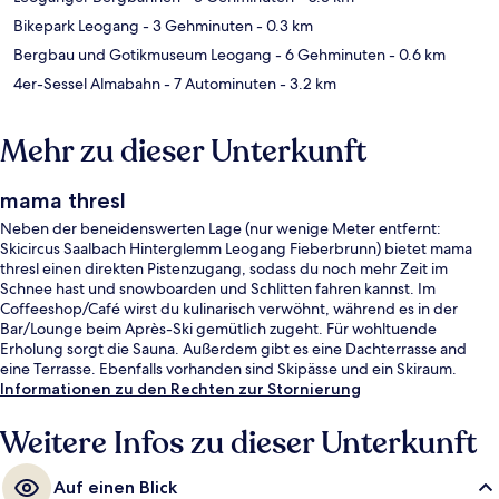
Bikepark Leogang
- 3 Gehminuten
- 0.3 km
Bergbau und Gotikmuseum Leogang
- 6 Gehminuten
- 0.6 km
4er-Sessel Almabahn
- 7 Autominuten
- 3.2 km
Mehr zu dieser Unterkunft
mama thresl
Neben der beneidenswerten Lage (nur wenige Meter entfernt:
Skicircus Saalbach Hinterglemm Leogang Fieberbrunn) bietet mama
thresl einen direkten Pistenzugang, sodass du noch mehr Zeit im
Schnee hast und snowboarden und Schlitten fahren kannst. Im
Coffeeshop/Café wirst du kulinarisch verwöhnt, während es in der
Bar/Lounge beim Après-Ski gemütlich zugeht. Für wohltuende
Erholung sorgt die Sauna. Außerdem gibt es eine Dachterrasse and
eine Terrasse. Ebenfalls vorhanden sind Skipässe und ein Skiraum.
Informationen zu den Rechten zur Stornierung
Weitere Infos zu dieser Unterkunft
Auf einen Blick