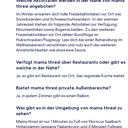
Welche Aktivitäten werden in der Nähe von mama
thresl angeboten?
Im Winter erwarten dich tolle Freizeitaktivitäten vor Ort wie
Snowboarden und Schneeschuhwandern. In der warmen
Jahreszeit stehen dir folgende Aktivitäten zur Verfügung:
Mountainbiken sowie Bogenschießen. Zu den weiteren
Freizeitaktivitäten vor Ort zählen Rundflüge im
Hubschrauber/Flugzeug. Lass dich bei einer Behandlung im
Wellnessbereich verwöhnen und nutz auch die weiteren
Annehmlichkeiten wie etwa eine Sauna.
Verfügt mama thresl über Restaurants oder gibt es
welche in der Nähe?
Ja, es gibt ein Restaurant vor Ort, das regionale Küche bietet.
Bietet mama thresl private Außenbereiche?
Ja, in jedem Zimmer gibt es einen Balkon.
Was gibt es in der Umgebung von mama thresl zu
sehen?
Mama thresl ist nur 1 Minuten zu Fuß von Skicircus Saalbach
Hinterglemm Leogang Fieberbrunn und 3 Minuten Fußweg