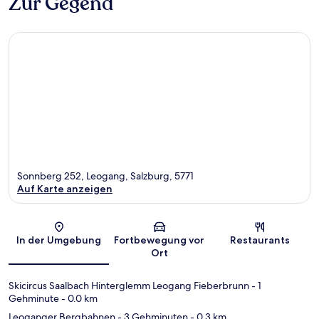
Zur Gegend
Sonnberg 252, Leogang, Salzburg, 5771
Auf Karte anzeigen
Karte
In der Umgebung
Fortbewegung vor
Restaurants
Ort
Skicircus Saalbach Hinterglemm Leogang Fieberbrunn
- 1
Gehminute
- 0.0 km
Leoganger Bergbahnen
- 3 Gehminuten
- 0.3 km