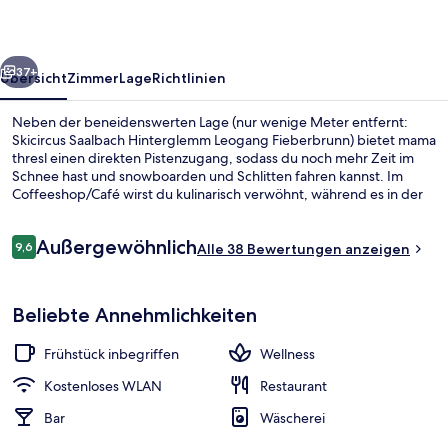
rück
Weiter
37+
Übersicht
Zimmer
Lage
Richtlinien
Neben der beneidenswerten Lage (nur wenige Meter entfernt:
Skicircus Saalbach Hinterglemm Leogang Fieberbrunn) bietet mama
thresl einen direkten Pistenzugang, sodass du noch mehr Zeit im
Schnee hast und snowboarden und Schlitten fahren kannst. Im
Coffeeshop/Café wirst du kulinarisch verwöhnt, während es in der
Bar/Lounge beim Après-Ski gemütlich zugeht. Für wohltuende
Erholung sorgt die Sauna. Außerdem gibt es eine Dachterrasse and
Bewertungen
Außergewöhnlich
eine Terrasse. Ebenfalls vorhanden sind Skipässe und ein Skiraum.
9,6
Alle 38 Bewertungen anzeigen
9,6 von 10.
Yoga
Beliebte Annehmlichkeiten
Frühstück inbegriffen
Wellness
Kostenloses WLAN
Restaurant
Bar
Wäscherei