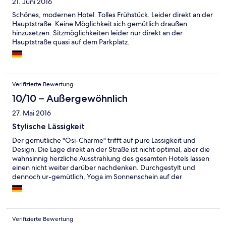
21. Juni 2016
Schönes, modernen Hotel. Tolles Frühstück. Leider direkt an der
Hauptstraße. Keine Möglichkeit sich gemütlich draußen
hinzusetzen. Sitzmöglichkeiten leider nur direkt an der
Hauptstraße quasi auf dem Parkplatz.
Verifizierte Bewertung
10/10 – Außergewöhnlich
27. Mai 2016
Stylische Lässigkeit
Der gemütliche "Ösi-Charme" trifft auf pure Lässigkeit und
Design. Die Lage direkt an der Straße ist nicht optimal, aber die
wahnsinnig herzliche Ausstrahlung des gesamten Hotels lassen
einen nicht weiter darüber nachdenken. Durchgestylt und
dennoch ur-gemütlich, Yoga im Sonnenschein auf der
Dachterrasse, frische Burger abends vom offenen Grill mit Blick
auf die Bergkulisse - hier stimmt echt alles. Supernettes
Personal, ein unglaublich leckeres Frühstücksbuffet und die
Gondel direkt gegenüber sind zusätzliche Pluspunkte, die mich
Verifizierte Bewertung
noch viele Male wiederkommen lassen!