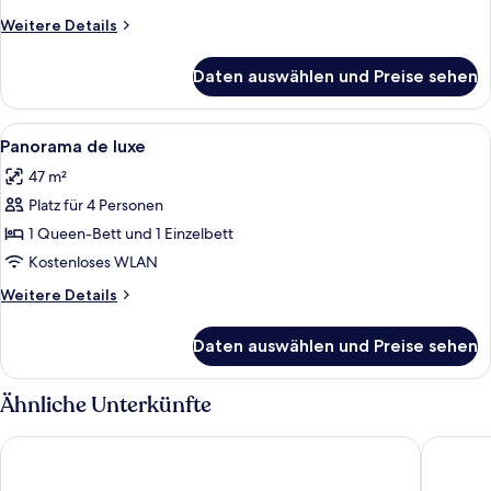
Weitere
Weitere Details
Details
für
Daten auswählen und Preise sehen
Zimmer
Alle
Ein modernes Hotelzimmer mit einer C
1
Panorama de luxe
Fotos
47 m²
für
Platz für 4 Personen
Panorama
de
1 Queen-Bett und 1 Einzelbett
luxe
Kostenloses WLAN
anzeigen
Weitere
Weitere Details
Details
für
Daten auswählen und Preise sehen
Panorama
de
luxe
Ähnliche Unterkünfte
Revier Boutique Hotel Kaprun
HAIDVOG