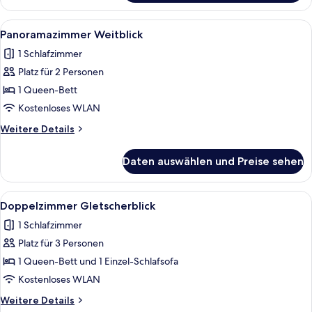
Weitblick
Alle
LCD-Fernseher
1
Panoramazimmer Weitblick
Fotos
1 Schlafzimmer
für
Platz für 2 Personen
Panoramazimmer
Weitblick
1 Queen-Bett
anzeigen
Kostenloses WLAN
Weitere
Weitere Details
Details
für
Daten auswählen und Preise sehen
Panoramazimmer
Weitblick
Alle
LCD-Fernseher
1
Doppelzimmer Gletscherblick
Fotos
1 Schlafzimmer
für
Platz für 3 Personen
Doppelzimmer
Gletscherblick
1 Queen-Bett und 1 Einzel-Schlafsofa
anzeigen
Kostenloses WLAN
Weitere
Weitere Details
Details