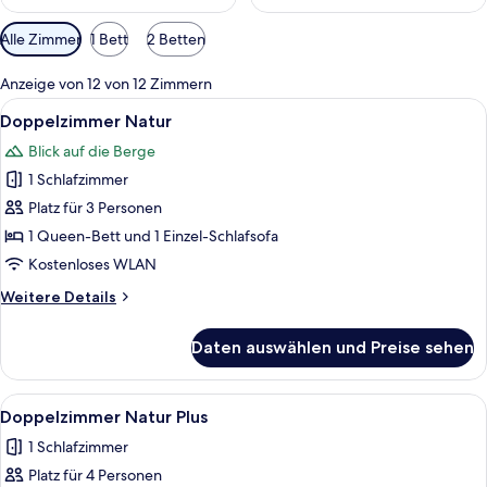
Verfügbare
Alle Zimmer
1 Bett
2 Betten
Filter
für
Anzeige von 12 von 12 Zimmern
Zimmer
Alle
Ein modernes Schlafzimmer mit einem 
6
Doppelzimmer Natur
Fotos
Blick auf die Berge
für
1 Schlafzimmer
Doppelzimmer
Natur
Platz für 3 Personen
anzeigen
1 Queen-Bett und 1 Einzel-Schlafsofa
Kostenloses WLAN
Weitere
Weitere Details
Details
für
Daten auswählen und Preise sehen
Doppelzimmer
Natur
Alle
Doppelzimmer Natur Plus | Wohnberei
1
Doppelzimmer Natur Plus
Fotos
1 Schlafzimmer
für
Platz für 4 Personen
Doppelzimmer