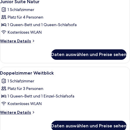
1
Junior Suite Natur
Fotos
1 Schlafzimmer
für
Platz für 4 Personen
Junior
Suite
1 Queen-Bett und 1 Queen-Schlafsofa
Natur
Kostenloses WLAN
anzeigen
Weitere
Weitere Details
Details
für
Daten auswählen und Preise sehen
Junior
Suite
Natur
Alle
LCD-Fernseher
1
Doppelzimmer Weitblick
Fotos
1 Schlafzimmer
für
Platz für 3 Personen
Doppelzimmer
Weitblick
1 Queen-Bett und 1 Einzel-Schlafsofa
anzeigen
Kostenloses WLAN
Weitere
Weitere Details
Details
für
Daten auswählen und Preise sehen
Doppelzimmer