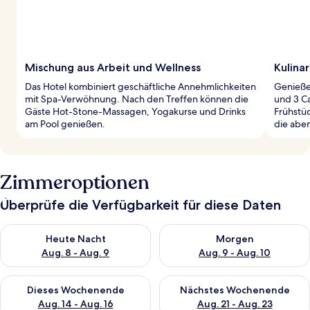
Mischung aus Arbeit und Wellness
Kulina
Das Hotel kombiniert geschäftliche Annehmlichkeiten
Genieße 
mit Spa-Verwöhnung. Nach den Treffen können die
und 3 Ca
Gäste Hot-Stone-Massagen, Yogakurse und Drinks
Frühstü
am Pool genießen.
die abe
Zimmeroptionen
Überprüfe die Verfügbarkeit für diese Daten
Überprüfe die Verfügbarkeit für heute Nacht, Aug. 8 - Aug. 9.
Überprüfe die Verfügbarkeit f
Heute Nacht
Morgen
Aug. 8 - Aug. 9
Aug. 9 - Aug. 10
Überprüfe die Verfügbarkeit für dieses Wochenende, Aug. 14 -
Überprüfe die Verfügbarkeit f
Dieses Wochenende
Nächstes Wochenende
Aug. 14 - Aug. 16
Aug. 21 - Aug. 23