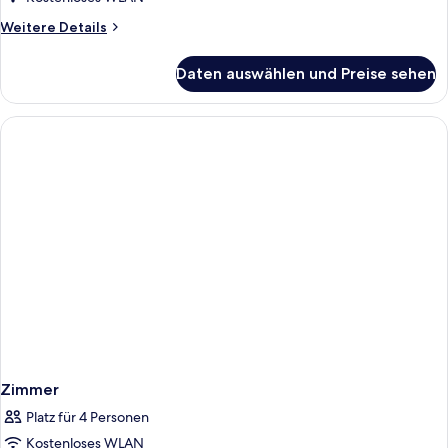
anzeigen
Weitere
Weitere Details
Details
für
Daten auswählen und Preise sehen
Panoramazimmer
Gletscherblick
Plus
Zimmer
Platz für 4 Personen
Kostenloses WLAN