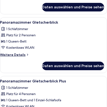
für
Daten auswählen und Preise sehen
Doppelzimmer
Gletscherblick
Alle
LCD-Fernseher
1
Panoramazimmer Gletscherblick
Fotos
1 Schlafzimmer
für
Platz für 2 Personen
Panoramazimmer
Gletscherblick
1 Queen-Bett
anzeigen
Kostenloses WLAN
Weitere
Weitere Details
Details
für
Daten auswählen und Preise sehen
Panoramazimmer
Gletscherblick
Alle
LCD-Fernseher
1
Panoramazimmer Gletscherblick Plus
Fotos
1 Schlafzimmer
für
Platz für 4 Personen
Panoramazimmer
Gletscherblick
1 Queen-Bett und 1 Einzel-Schlafsofa
Plus
Kostenloses WLAN