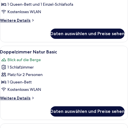
Natur
1 Queen-Bett und 1 Einzel-Schlafsofa
Plus
Kostenloses WLAN
anzeigen
Weitere
Weitere Details
Details
für
Daten auswählen und Preise sehen
Doppelzimmer
Natur
Plus
Alle
LCD-Fernseher
1
Doppelzimmer Natur Basic
Fotos
Blick auf die Berge
für
1 Schlafzimmer
Doppelzimmer
Natur
Platz für 2 Personen
Basic
1 Queen-Bett
anzeigen
Kostenloses WLAN
Weitere
Weitere Details
Details
für
Daten auswählen und Preise sehen
Doppelzimmer
Natur
Basic
Alle
LCD-Fernseher