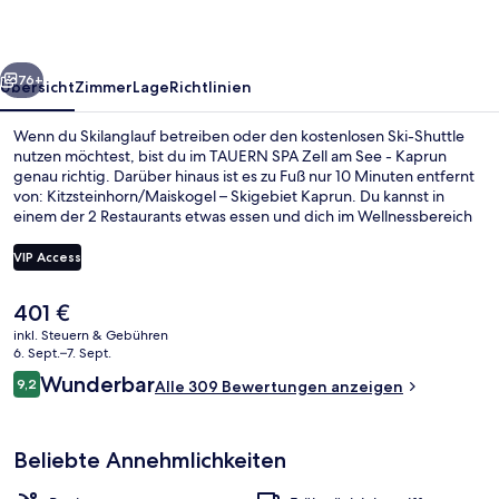
See
-
rück
Weiter
Kaprun
76+
Übersicht
Zimmer
Lage
Richtlinien
Wenn du Skilanglauf betreiben oder den kostenlosen Ski-Shuttle
nutzen möchtest, bist du im TAUERN SPA Zell am See - Kaprun
genau richtig. Darüber hinaus ist es zu Fuß nur 10 Minuten entfernt
von: Kitzsteinhorn/​Maiskogel – Skigebiet Kaprun. Du kannst in
einem der 2 Restaurants etwas essen und dich im Wellnessbereich
mit Warmsteinmassagen, Ganzkörperwickeln oder Aromatherapie
verwöhnen lassen. Als weitere Highlights bietet dieses Hotel im
VIP Access
luxuriösen Stil 6 Außenpools, einen Golfplatz und eine Poolbar. Von
Skipässen, einem Skiraum, einem Skiverleih und Skiunterricht
Der
401 €
profitierst du ebenfalls.
Behandlungsräume für Paare, Sauna,
aktuelle
inkl. Steuern & Gebühren
Preis
6. Sept.–7. Sept.
beträgt
Bewertungen
Wunderbar
9,2
Alle 309 Bewertungen anzeigen
401 €.
9,2 von 10.
Beliebte Annehmlichkeiten