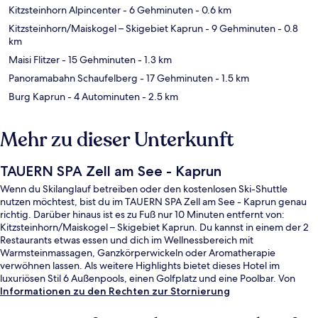
Kitzsteinhorn Alpincenter
- 6 Gehminuten
- 0.6 km
Kitzsteinhorn/​Maiskogel – Skigebiet Kaprun
- 9 Gehminuten
- 0.8
km
Maisi Flitzer
- 15 Gehminuten
- 1.3 km
Panoramabahn Schaufelberg
- 17 Gehminuten
- 1.5 km
Burg Kaprun
- 4 Autominuten
- 2.5 km
Mehr zu dieser Unterkunft
TAUERN SPA Zell am See - Kaprun
Wenn du Skilanglauf betreiben oder den kostenlosen Ski-Shuttle
nutzen möchtest, bist du im TAUERN SPA Zell am See - Kaprun genau
richtig. Darüber hinaus ist es zu Fuß nur 10 Minuten entfernt von:
Kitzsteinhorn/​Maiskogel – Skigebiet Kaprun. Du kannst in einem der 2
Restaurants etwas essen und dich im Wellnessbereich mit
Warmsteinmassagen, Ganzkörperwickeln oder Aromatherapie
verwöhnen lassen. Als weitere Highlights bietet dieses Hotel im
luxuriösen Stil 6 Außenpools, einen Golfplatz und eine Poolbar. Von
Skipässen, einem Skiraum, einem Skiverleih und Skiunterricht profitierst
Informationen zu den Rechten zur Stornierung
du ebenfalls.