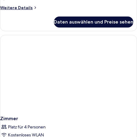
Weitere
Weitere Details
Details
für
Daten auswählen und Preise sehen
Zimmer
Zimmer
Platz für 4 Personen
Kostenloses WLAN