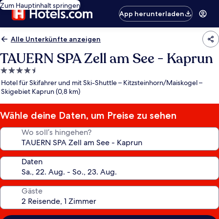
Zum Hauptinhalt springen
App herunterladen
Alle Unterkünfte anzeigen
TAUERN SPA Zell am See - Kaprun
4.5-
Sterne-
Hotel für Skifahrer und mit Ski-Shuttle – Kitzsteinhorn/​Maiskogel –
Unterkunft
Skigebiet Kaprun (0,8 km)
Wähle deine Daten, um Preise zu sehen
Wo soll’s hingehen?
Daten
Gäste