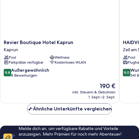
Revier
HAIDV
Revier Boutique Hotel Kaprun
HAIDV
Boutique
MAVIDA
Kaprun
Zell am
Hotel
Zell
Pool
Wellness
Pool
Kaprun
am
Parkplätze verfügbar
Kostenloses WLAN
Flugha
Kaprun
See
Zell
9.8
9.0
Außergewöhnlich
Wun
9,8
9,0
am
von
von
8 Bewertungen
341 
See
10,
10,
Der
190 €
Außergewöhnlich,
Wunder
Preis
8
341
inkl. Steuern & Gebühren
beträgt
1. Sept.–2. Sept.
Bewertungen
Bewert
190 €
Ähnliche Unterkünfte vergleichen
Melde dich an, um verfügbare Rabatte und Vorteile
anzuzeigen. Mehr Prämien für noch mehr Abenteuer!