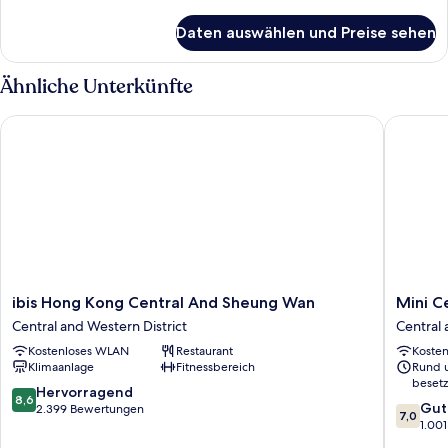
Details
für
Daten auswählen und Preise sehen
Zimmer
Ähnliche Unterkünfte
ibis Hong Kong Central And Sheung Wan
Mini Cen
ibis
Mini
ibis Hong Kong Central And Sheung Wan
Mini C
Hong
Central
Central and Western District
Central 
Kong
Central
Kostenloses WLAN
Restaurant
Koste
Central
and
Klimaanlage
Fitnessbereich
Rund 
And
Western
besetz
Sheung
District
8.6
Hervorragend
8,6
7.0
Wan
Gut
von
2.399 Bewertungen
7,0
von
Central
1.00
10,
10,
and
Hervorragend,