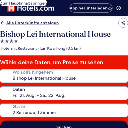
Zum Hauptinhalt springen
App herunterladen
Alle Unterkünfte anzeigen
Bishop Lei International House
4.0-
Sterne-
Hotel mit Restaurant - Lan Kwai Fong (0,5 km)
Unterkunft
Wähle deine Daten, um Preise zu sehen
Wo soll’s hingehen?
Daten
Gäste
Suchen