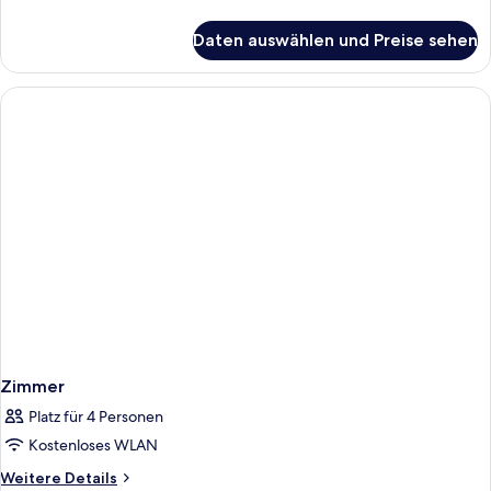
Details
für
Daten auswählen und Preise sehen
Zimmer
Zimmer
Platz für 4 Personen
Kostenloses WLAN
Weitere
Weitere Details