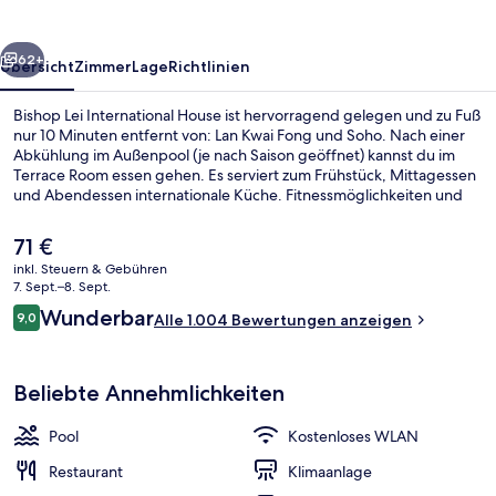
rück
Weiter
62+
Übersicht
Zimmer
Lage
Richtlinien
Bishop Lei International House ist hervorragend gelegen und zu Fuß
nur 10 Minuten entfernt von: Lan Kwai Fong und Soho. Nach einer
Abkühlung im Außenpool (je nach Saison geöffnet) kannst du im
Terrace Room essen gehen. Es serviert zum Frühstück, Mittagessen
und Abendessen internationale Küche. Fitnessmöglichkeiten und
eine Terrasse gehören ebenfalls zum Angebot. Andere Reisende
lieben das hilfsbereite Personal und die zentrale Lage. Die
Der
71 €
Unterkunft ist nur einen kurzen Fußmarsch von den öffentlichen
aktuelle
inkl. Steuern & Gebühren
Verkehrsmitteln entfernt: Zur U-Bahn läuft man 11 Minuten
Preis
7. Sept.–8. Sept.
(Straßenbahnhaltestelle Pedder Street) bzw. 12 Minuten
Deluxe-Suite, 1 Queen-Bett, Stadtbli
beträgt
Bewertungen
(Straßenbahnhaltestelle Ice House Street).
Wunderbar
9,0
Alle 1.004 Bewertungen anzeigen
71 €.
9,0 von 10.
Beliebte Annehmlichkeiten
Pool
Kostenloses WLAN
Restaurant
Klimaanlage