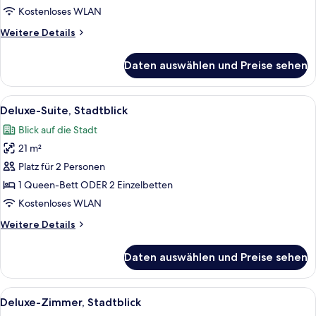
-
Kostenloses WLAN
Zweibettzimmer
Weitere
Weitere Details
anzeigen
Details
für
Daten auswählen und Preise sehen
Standard-
Doppel-
oder
Alle
Ein Hotelzimmer mit Essbereich, Fernse
10
-
Deluxe-Suite, Stadtblick
Fotos
Zweibettzimmer
Blick auf die Stadt
für
21 m²
Deluxe-
Suite,
Platz für 2 Personen
Stadtblick
1 Queen-Bett ODER 2 Einzelbetten
anzeigen
Kostenloses WLAN
Weitere
Weitere Details
Details
für
Daten auswählen und Preise sehen
Deluxe-
Suite,
Stadtblick
Alle
Ein Hotelzimmer mit zwei Betten, einem
6
Deluxe-Zimmer, Stadtblick
Fotos