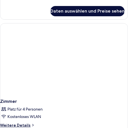
anzeigen
Details
für
Daten auswählen und Preise sehen
Deluxe-
Suite,
1
Queen-
Bett,
Stadtblick
Zimmer
Platz für 4 Personen
Kostenloses WLAN
Weitere
Weitere Details