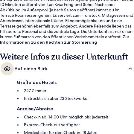
10 Minuten entfernt von: Lan Kwai Fong und Soho. Nach einer
Abkühlung im Außenpool (je nach Saison geöffnet) kannst du im
Terrace Room essen gehen. Es serviert zum Frühstück, Mittagessen und
Abendessen internationale Küche. Fitnessmöglichkeiten und eine
Terrasse gehören ebenfalls zum Angebot. Andere Reisende lieben das
hilfsbereite Personal und die zentrale Lage. Die Unterkunft ist nur einen
kurzen Fußmarsch von den öffentlichen Verkehrsmitteln entfernt: Zur
U-Bahn läuft man 11 Minuten (Straßenbahnhaltestelle Pedder Street)
Informationen zu den Rechten zur Stornierung
bzw. 12 Minuten (Straßenbahnhaltestelle Ice House Street).
Weitere Infos zu dieser Unterkunft
Auf einen Blick
Größe des Hotels
227 Zimmer
Erstreckt sich über 23 Stockwerke
Anreise/Abreise
Check-in ab: 14:00 Uhr, möglich bis: jederzeit
Express-Check-out verfügbar
Mindestalter für den Check-in: 18 Jahre