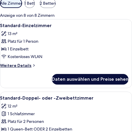
Verfügbare
Alle Zimmer
1 Bett
2 Betten
Filter
für
Anzeige von 8 von 8 Zimmern
Zimmer
Alle
Ein Hotelzimmer mit Bett, Schreibtisc
3
Standard-Einzelzimmer
Fotos
13 m²
für
Platz für 1 Person
Standard-
Einzelzimmer
1 Einzelbett
anzeigen
Kostenloses WLAN
Weitere
Weitere Details
Details
für
Daten auswählen und Preise sehen
Standard-
Einzelzimmer
Alle
Ein Hotelzimmer mit einem großen Bet
6
Standard-Doppel- oder -Zweibettzimmer
Fotos
12 m²
für
1 Schlafzimmer
Standard-
Doppel-
Platz für 2 Personen
oder
1 Queen-Bett ODER 2 Einzelbetten