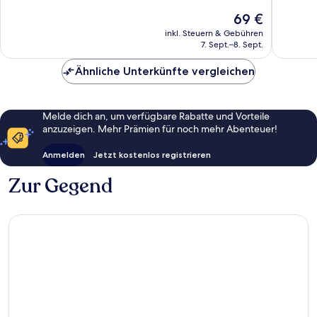
Gut,
Western
2.399
Der
69 €
1.001
District
Bewertungen
Preis
inkl. Steuern & Gebühren
Bewert
beträgt
7. Sept.–8. Sept.
69 €
Ähnliche Unterkünfte vergleichen
Melde dich an, um verfügbare Rabatte und Vorteile
anzuzeigen. Mehr Prämien für noch mehr Abenteuer!
Anmelden
Jetzt kostenlos registrieren
Zur Gegend