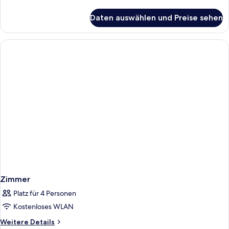
Details
für
Daten auswählen und Preise sehen
Zimmer
Zimmer
Platz für 4 Personen
Kostenloses WLAN
Weitere
Weitere Details