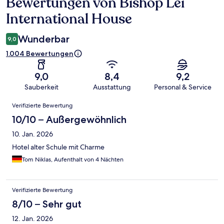
Bewertungen von Bishop Lei
Bewertungen
International House
Wunderbar
9,0
1.004 Bewertungen
9,0
8,4
9,2
Sauberkeit
Ausstattung
Personal & Service
Bewertungen
Verifizierte Bewertung
10/10 – Außergewöhnlich
10. Jan. 2026
Hotel alter Schule mit Charme
Tom Niklas, Aufenthalt von 4 Nächten
Verifizierte Bewertung
8/10 – Sehr gut
12. Jan. 2026