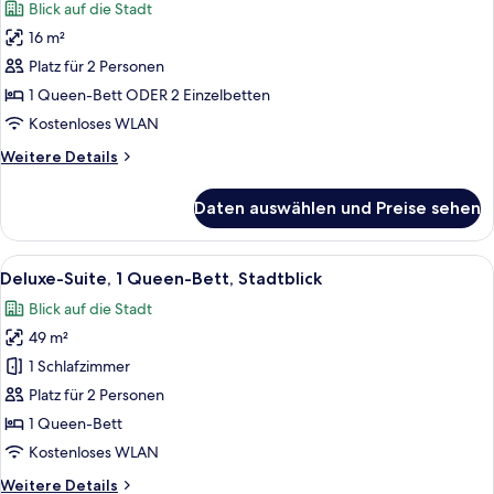
Blick auf die Stadt
für
16 m²
Deluxe-
Zimmer,
Platz für 2 Personen
Stadtblick
1 Queen-Bett ODER 2 Einzelbetten
anzeigen
Kostenloses WLAN
Weitere
Weitere Details
Details
für
Daten auswählen und Preise sehen
Deluxe-
Zimmer,
Stadtblick
Alle
Ein modernes Wohnzimmer mit einer ge
12
Deluxe-Suite, 1 Queen-Bett, Stadtblick
Fotos
Blick auf die Stadt
für
49 m²
Deluxe-
Suite,
1 Schlafzimmer
1
Platz für 2 Personen
Queen-
1 Queen-Bett
Bett,
Kostenloses WLAN
Stadtblick
Weitere
Weitere Details