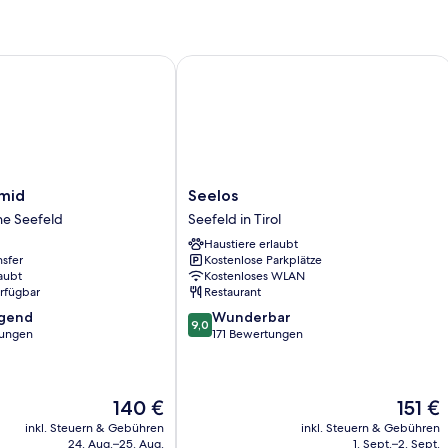
id
Seelos
Seelos
hmid
Seelos
Seefeld
e Seefeld
Seefeld in Tirol
ne
in
Haustiere erlaubt
Tirol
nsfer
Kostenlose Parkplätze
aubt
Kostenloses WLAN
erfügbar
Restaurant
9.0
agend
Wunderbar
9,0
von
tungen
171 Bewertungen
10,
,
Wunderbar,
171
Der
Der
140 €
151 €
Bewertungen
Preis
Preis
inkl. Steuern & Gebühren
inkl. Steuern & Gebühren
beträgt
beträgt
24. Aug.–25. Aug.
1. Sept.–2. Sept.