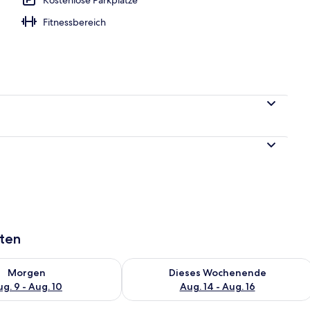
Fitnessbereich
Außenpool
aten
 - Aug. 9.
 Verfügbarkeit für morgen, Aug. 9 - Aug. 10.
Überprüfe die Verfügbarkeit für dies
Morgen
Dieses Wochenende
g. 9 - Aug. 10
Aug. 14 - Aug. 16