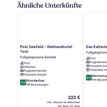
Ähnliche Unterkünfte
Post Seefeld - Wellnesshotel Tirol
Das Kaltschm
Post
Das
Post Seefeld - Wellnesshotel
Das Kaltsc
Seefeld
Kaltschmid
Tirol
Fußgängerzon
-
Fußgängerzo
Fußgängerzone Seefeld
Pool
Wellnesshotel
Seefeld
Flughafentra
Tirol
Pool
Haustiere erl
Wellness
Fußgängerzone
Parkplätze v
Flughafentransfer
Seefeld
Haustiere erlaubt
8.6
Hervorr
8,6
von
796 Bewer
9.2
Wunderbar
9,2
10,
von
128 Bewertungen
Hervorragend
10,
796
Wunderbar,
Der
223 €
Bewertungen
128
Preis
Bewertungen
inkl. Steuern & Gebühren
beträgt
30. Aug.–31. Aug.