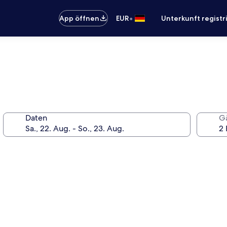
•
App öffnen
EUR
Unterkunft registr
Daten
G