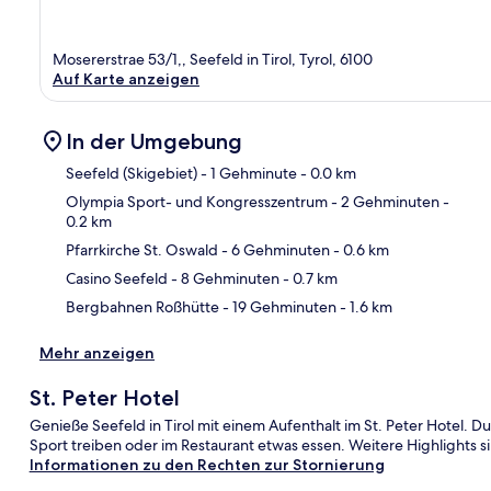
Mosererstrae 53/1,, Seefeld in Tirol, Tyrol, 6100
Auf Karte anzeigen
In der Umgebung
Seefeld (Skigebiet)
- 1 Gehminute
- 0.0 km
Olympia Sport- und Kongresszentrum
- 2 Gehminuten
-
0.2 km
Kar
Pfarrkirche St. Oswald
- 6 Gehminuten
- 0.6 km
Casino Seefeld
- 8 Gehminuten
- 0.7 km
Bergbahnen Roßhütte
- 19 Gehminuten
- 1.6 km
Mehr anzeigen
St. Peter Hotel
Genieße Seefeld in Tirol mit einem Aufenthalt im St. Peter Hotel. D
Sport treiben oder im Restaurant etwas essen. Weitere Highlights s
Informationen zu den Rechten zur Stornierung