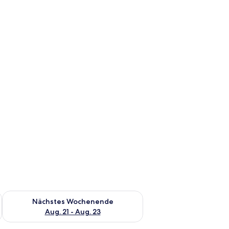
es Wochenende, Aug. 14 - Aug. 16.
Überprüfe die Verfügbarkeit für nächstes Wochenende, Aug. 2
Nächstes Wochenende
Aug. 21 - Aug. 23