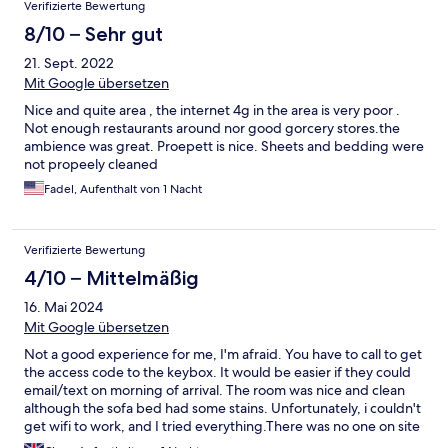
Verifizierte Bewertung
8/10 – Sehr gut
21. Sept. 2022
Mit Google übersetzen
Nice and quite area , the internet 4g in the area is very poor .
Not enough restaurants around nor good gorcery stores.the
ambience was great. Proepett is nice. Sheets and bedding were
not propeely cleaned
Fadel, Aufenthalt von 1 Nacht
Verifizierte Bewertung
4/10 – Mittelmäßig
16. Mai 2024
Mit Google übersetzen
Not a good experience for me, I'm afraid. You have to call to get
the access code to the keybox. It would be easier if they could
email/text on morning of arrival. The room was nice and clean
although the sofa bed had some stains. Unfortunately, i couldn't
get wifi to work, and I tried everything.There was no one on site
to help, even though I'd checked in exactly at time requested. I