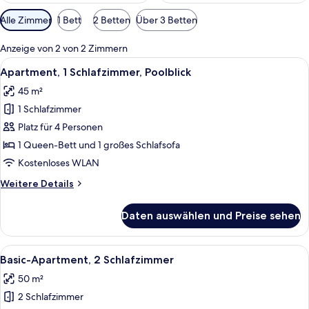
Verfügbare
Alle Zimmer
1 Bett
2 Betten
Über 3 Betten
Filter
für
Anzeige von 2 von 2 Zimmern
Zimmer
Alle
Ein Schlafzimmer mit Bett, Nachttisc
13
Apartment, 1 Schlafzimmer, Poolblick
Fotos
45 m²
für
1 Schlafzimmer
Apartment,
1
Platz für 4 Personen
Schlafzimmer,
1 Queen-Bett und 1 großes Schlafsofa
Poolblick
Kostenloses WLAN
anzeigen
Weitere
Weitere Details
Details
für
Daten auswählen und Preise sehen
Apartment,
1
Schlafzimmer,
Alle
Ein Schlafzimmer mit Bett, Holzschran
5
Poolblick
Basic-Apartment, 2 Schlafzimmer
Fotos
50 m²
für
2 Schlafzimmer
Basic-