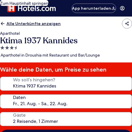
Zum Hauptinhalt springen
App herunterladen
Alle Unterkünfte anzeigen
Aparthotel
Ktima 1937 Kannides
3.5-
Sterne-
Aparthotel in Droushia mit Restaurant und Bar/Lounge
Unterkunft
Wähle deine Daten, um Preise zu sehen
Wo soll’s hingehen?
Daten
Gäste