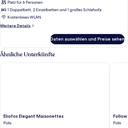
Apartment,
Platz für 6 Personen
2 Schlafzimmer
1 Doppelbett, 2 Einzelbetten und 1 großes Schlafsofa
anzeigen
Kostenloses WLAN
Weitere
Weitere Details
Details
für
Daten auswählen und Preise sehen
Basic-
Apartment,
2 Schlafzimmer
Ähnliche Unterkünfte
Eliofos Elegant Maisonettes
Follow T
Eliofos
Follow
Eliofos Elegant Maisonettes
Follow
Elegant
The
Polis
Polis
Maisonettes
Sun