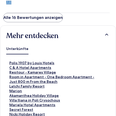
Alle 16 Bewertungen anzeigen
Mehr entdecken
Unterkünfte
L
Polis 1907 by Louis Hotels
i
L
C & A Hotel Apartments
n
i
L
Resitour - Kamares Village
k
n
i
L
Room in Apartment - One Bedroom Apartment -
,
k
n
i
Just 800 m From the Beach
d
,
k
n
L
Latchi Family Resort
e
d
,
k
i
L
Marion
r
e
d
,
n
i
L
Akamanthea Holiday Village
d
r
e
d
k
n
i
L
Villa Iliana in Poli Crysochous
i
d
r
e
,
k
n
i
L
Mariela Hotel Apartments
e
i
d
r
d
,
k
n
i
L
Secret Forest
f
e
i
d
e
d
,
k
n
i
L
Nicki Holiday Resort