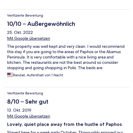
entspannte Atmosphäre. Insgesamt stimmt aber die Preis-
Leistung.
Verifizierte Bewertung
10/10 – Außergewöhnlich
25. Okt. 2022
Mit Google übersetzen
The property was well kept and very clean. I would recommend
this stay if you are going to the areas of Paphos or the Akamus
Peninsula. It is very comfortable with a nice living area and
kitchen. The restaurants are not the best around so consider
stopping and going shopping in Polis. The beds are
comfortable and recommend.
Randall, Aufenthalt von 1 Nacht
Verifizierte Bewertung
8/10 – Sehr gut
13. Okt. 2019
Mit Google übersetzen
Lovely, quiet place away from the hustle of Paphos
Stayed here for a week early October. Thoroughly enjoyed our