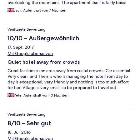
overlooking the mountains. The apartment itself is fairly basic
but modern and clean and has everything you might need for a
Jack, Aufenthalt von 7 Nächten
weeks stay - a really comfortable bed, a great shower and a
simple kitchen (there is only a hob however no oven or
microwave which might have been useful). Droushia is a lovely
Verifizierte Bewertung
and quiet village with friendly locals and very pretty traditional
houses and taverns. We visited out of season so barely saw any
10/10 – Außergewöhnlich
other tourists however I can imagine in the summer months it
17. Sept. 2017
could get quite busy as there is a popular hotel nearby. Finally
we would just like to thank Themis - the incredibly kind lady who
Mit Google übersetzen
is in charge of housekeeping at Ktima. She was always on hand if
Quiet hotel away from crowds
we needed anything and went out of her way to make sure we
enjoyed our stay. Overall we thoroughly enjoyed our stay at
Great facilities in an area away from costal crowds. Car essential.
Ktima and would definitely recommend it to anyone looking for
Very clean, and Themis who is managing the hotel from day to
a relaxing, cosy and peaceful place to stay in Cyprus.
day is exceptional, very friendly and nothing is too much effort
for her. Village is very small, so be prepared to travel out.
Pete, Aufenthalt von 10 Nächten
Verifizierte Bewertung
8/10 – Sehr gut
18. Juli 2016
Mit Google übersetzen