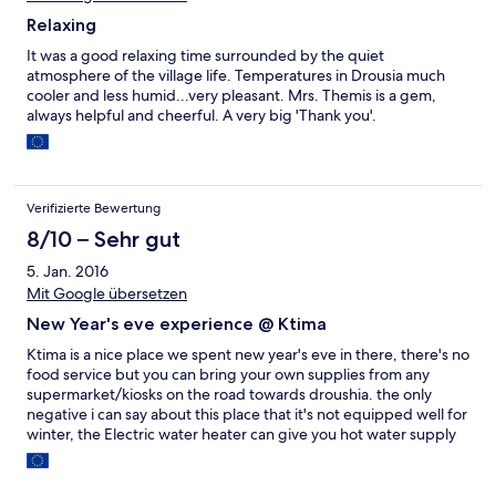
Relaxing
It was a good relaxing time surrounded by the quiet
atmosphere of the village life. Temperatures in Drousia much
cooler and less humid...very pleasant. Mrs. Themis is a gem,
always helpful and cheerful. A very big 'Thank you'.
Verifizierte Bewertung
8/10 – Sehr gut
5. Jan. 2016
Mit Google übersetzen
New Year's eve experience @ Ktima
Ktima is a nice place we spent new year's eve in there, there's no
food service but you can bring your own supplies from any
supermarket/kiosks on the road towards droushia. the only
negative i can say about this place that it's not equipped well for
winter, the Electric water heater can give you hot water supply
for less than 5 minutes, the ACs are not designed to handle
extreme cold situations. the fireplace was awesome but its in
the living room, the bed room was really cold. Ktima is a perfect