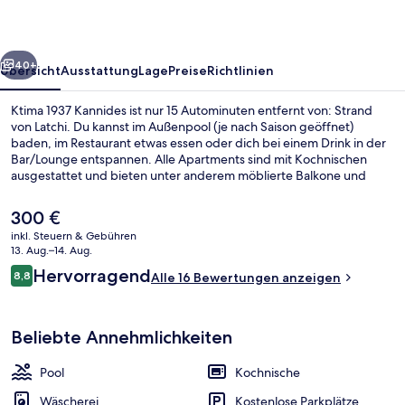
rück
Weiter
40+
Übersicht
Ausstattung
Lage
Preise
Richtlinien
Ktima 1937 Kannides ist nur 15 Autominuten entfernt von: Strand
von Latchi. Du kannst im Außenpool (je nach Saison geöffnet)
baden, im Restaurant etwas essen oder dich bei einem Drink in der
Bar/Lounge entspannen. Alle Apartments sind mit Kochnischen
ausgestattet und bieten unter anderem möblierte Balkone und
Flachbildfernseher.
Der
300 €
aktuelle
inkl. Steuern & Gebühren
Preis
13. Aug.–14. Aug.
Außenpool (je nach Saison geöffnet),
beträgt
Bewertungen
Hervorragend
8,8
Alle 16 Bewertungen anzeigen
300 €.
8,8 von 10.
Beliebte Annehmlichkeiten
Pool
Kochnische
Wäscherei
Kostenlose Parkplätze