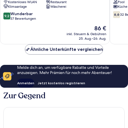
Kostenloses WLAN
Restaurant
Pool
Polis
Polis
Klimaanlage
Wäscherei
Küche
9.2
6.6
Wunderbar
6,6
32 B
9,2
von
von
37 Bewertungen
10,
10,
Der
86 €
Wunderbar,
32
Preis
37
Bewert
inkl. Steuern & Gebühren
beträgt
25. Aug.–26. Aug.
Bewertungen
86 €
Ähnliche Unterkünfte vergleichen
Melde dich an, um verfügbare Rabatte und Vorteile
anzuzeigen. Mehr Prämien für noch mehr Abenteuer!
Anmelden
Jetzt kostenlos registrieren
Zur Gegend