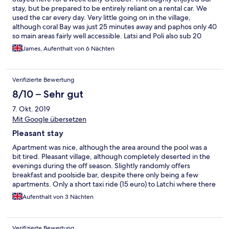
stay, but be prepared to be entirely reliant on a rental car. We
used the car every day. Very little going on in the village,
although coral Bay was just 25 minutes away and paphos only 40
so main areas fairly well accessible. Latsi and Poli also sub 20
minutes and very nice villages. Whilst then 5 villas were full, we
James, Aufenthalt von 6 Nächten
had to pool area to ourselves almost every day. Sun loungers
were really great... But the pool was like a plunge pool and was
freezing!
Verifizierte Bewertung
8/10 – Sehr gut
7. Okt. 2019
Mit Google übersetzen
Pleasant stay
Apartment was nice, although the area around the pool was a
bit tired. Pleasant village, although completely deserted in the
evenings during the off season. Slightly randomly offers
breakfast and poolside bar, despite there only being a few
apartments. Only a short taxi ride (15 euro) to Latchi where there
is a much better selection of restaurants.
Aufenthalt von 3 Nächten
Verifizierte Bewertung