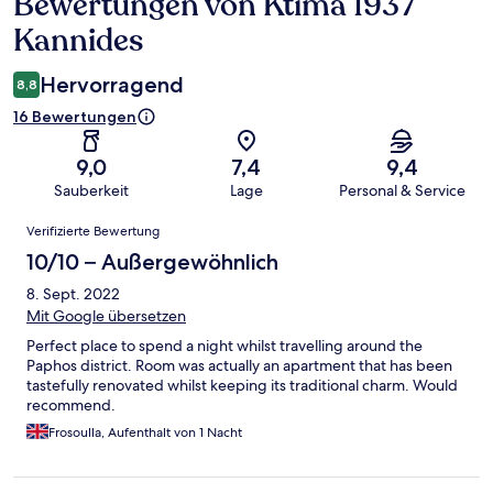
Bewertungen von Ktima 1937
Bewertungen
Kannides
Hervorragend
8,8
16 Bewertungen
9,0
7,4
9,4
Sauberkeit
Lage
Personal & Service
Bewertungen
Verifizierte Bewertung
10/10 – Außergewöhnlich
8. Sept. 2022
Mit Google übersetzen
Perfect place to spend a night whilst travelling around the
Paphos district. Room was actually an apartment that has been
tastefully renovated whilst keeping its traditional charm. Would
recommend.
Frosoulla, Aufenthalt von 1 Nacht