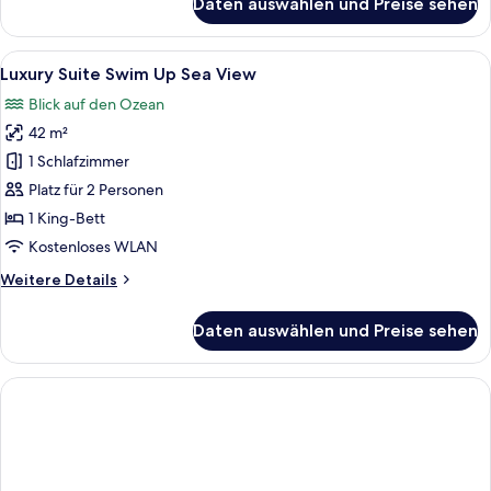
Daten auswählen und Preise sehen
Junior
Suite
Sea
Alle
Luxury Suite Swim Up Sea View | Zimme
8
View
Luxury Suite Swim Up Sea View
Fotos
Blick auf den Ozean
für
42 m²
Luxury
Suite
1 Schlafzimmer
Swim
Platz für 2 Personen
Up
1 King-Bett
Sea
Kostenloses WLAN
View
Weitere
Weitere Details
anzeigen
Details
für
Daten auswählen und Preise sehen
Luxury
Suite
Swim
Up
Sea
View