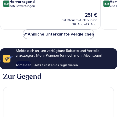
Korallenbucht
Resort
8.6
8.8
Hervorragend
Her
8,6
8,8
Chlorak
von
von
565 Bewertungen
286 
10,
10,
Der
251 €
Hervorragend,
Hervorr
Preis
565
286
inkl. Steuern & Gebühren
beträgt
28. Aug.–29. Aug.
Bewertungen
Bewert
251 €
Ähnliche Unterkünfte vergleichen
Melde dich an, um verfügbare Rabatte und Vorteile
anzuzeigen. Mehr Prämien für noch mehr Abenteuer!
Anmelden
Jetzt kostenlos registrieren
Zur Gegend