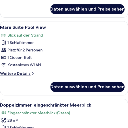
Details
für
Daten auswählen und Preise sehen
Luxury
Suite
Inland
Alle
Mare Suite Pool View | Zimmersafe, Sch
9
View
Mare Suite Pool View
Fotos
Blick auf den Strand
für
1 Schlafzimmer
Mare
Suite
Platz für 2 Personen
Pool
1 Queen-Bett
View
Kostenloses WLAN
anzeigen
Weitere
Weitere Details
Details
für
Daten auswählen und Preise sehen
Mare
Suite
Pool
Alle
Doppelzimmer, eingeschränkter Meerb
5
View
Doppelzimmer, eingeschränkter Meerblick
Fotos
Eingeschränkter Meerblick (Ozean)
für
28 m²
Doppelzimmer,
1 Schlafzimmer