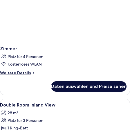
Zimmer
Platz für 4 Personen
Kostenloses WLAN
Weitere
Weitere Details
Details
für
Daten auswählen und Preise sehen
Zimmer
Alle
Zimmersafe, Schreibtisch, schallisoli
6
Double Room Inland View
Fotos
28 m²
für
Platz für 3 Personen
Double
Room
1 King-Bett