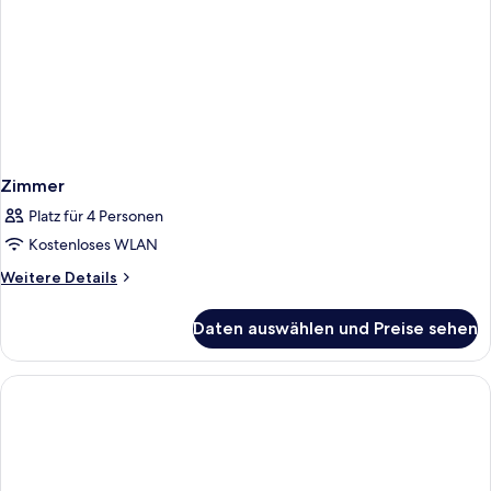
Zimmer
Platz für 4 Personen
Kostenloses WLAN
Weitere
Weitere Details
Details
für
Daten auswählen und Preise sehen
Zimmer