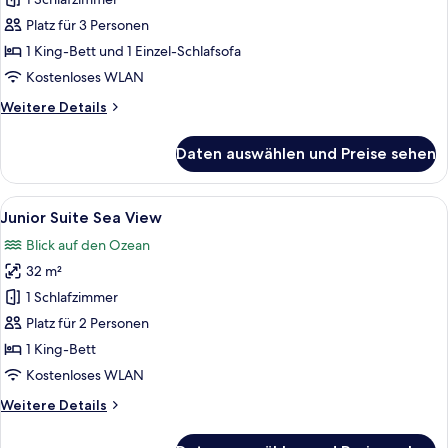
eingeschränkter
Meerblick
Platz für 3 Personen
anzeigen
1 King-Bett und 1 Einzel-Schlafsofa
Kostenloses WLAN
Weitere
Weitere Details
Details
für
Daten auswählen und Preise sehen
Doppelzimmer,
eingeschränkter
Meerblick
Alle
Junior Suite Sea View | Ausblick vom
5
Junior Suite Sea View
Fotos
Blick auf den Ozean
für
32 m²
Junior
Suite
1 Schlafzimmer
Sea
Platz für 2 Personen
View
1 King-Bett
anzeigen
Kostenloses WLAN
Weitere
Weitere Details
Details
für