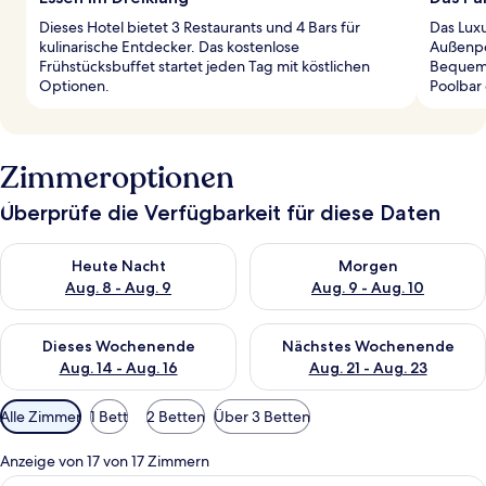
Dieses Hotel bietet 3 Restaurants und 4 Bars für
Das Luxu
kulinarische Entdecker. Das kostenlose
Außenpo
Frühstücksbuffet startet jeden Tag mit köstlichen
Bequeme
Optionen.
Poolbar 
Zimmeroptionen
Überprüfe die Verfügbarkeit für diese Daten
Überprüfe die Verfügbarkeit für heute Nacht, Aug. 8 - Aug. 9.
Überprüfe die Verfügbarkeit f
Heute Nacht
Morgen
Aug. 8 - Aug. 9
Aug. 9 - Aug. 10
Überprüfe die Verfügbarkeit für dieses Wochenende, Aug. 14 -
Überprüfe die Verfügbarkeit f
Dieses Wochenende
Nächstes Wochenende
Aug. 14 - Aug. 16
Aug. 21 - Aug. 23
Verfügbare
Alle Zimmer
1 Bett
2 Betten
Über 3 Betten
Filter
für
Anzeige von 17 von 17 Zimmern
Zimmer
Doppelzimmer (Inland View) | Zimmersa