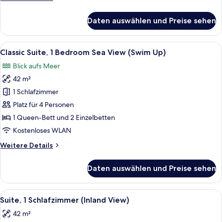
Details
für
Daten auswählen und Preise sehen
Suite,
1
Schlafzimmer,
Alle
Classic Suite, 1 Bedroom Sea View (Swi
8
eingeschränkter
Classic Suite, 1 Bedroom Sea View (Swim Up)
Fotos
Meerblick
Blick aufs Meer
für
42 m²
Classic
Suite,
1 Schlafzimmer
1
Platz für 4 Personen
Bedroom
1 Queen-Bett und 2 Einzelbetten
Sea
Kostenloses WLAN
View
Weitere
Weitere Details
(Swim
Details
Up)
für
Daten auswählen und Preise sehen
anzeigen
Classic
Suite,
1
Alle
Zimmersafe, Schreibtisch, schallisoli
10
Bedroom
Suite, 1 Schlafzimmer (Inland View)
Fotos
Sea
42 m²
View
für