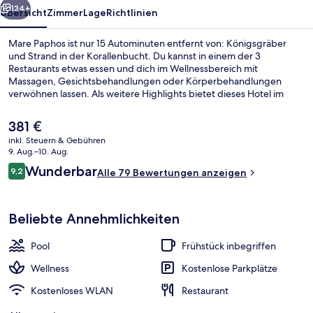
134+
Übersicht
Zimmer
Lage
Richtlinien
Mare Paphos ist nur 15 Autominuten entfernt von: Königsgräber
und Strand in der Korallenbucht. Du kannst in einem der 3
Restaurants etwas essen und dich im Wellnessbereich mit
Massagen, Gesichtsbehandlungen oder Körperbehandlungen
verwöhnen lassen. Als weitere Highlights bietet dieses Hotel im
luxuriösen Stil 4 Bars/Lounges, eine Poolbar und einen
Fitnessbereich.
Der
381 €
aktuelle
inkl. Steuern & Gebühren
Preis
9. Aug.–10. Aug.
Fitnessstudio
beträgt
Bewertungen
Wunderbar
9,2
Alle 79 Bewertungen anzeigen
381 €.
9,2 von 10.
Beliebte Annehmlichkeiten
Pool
Frühstück inbegriffen
Wellness
Kostenlose Parkplätze
Kostenloses WLAN
Restaurant