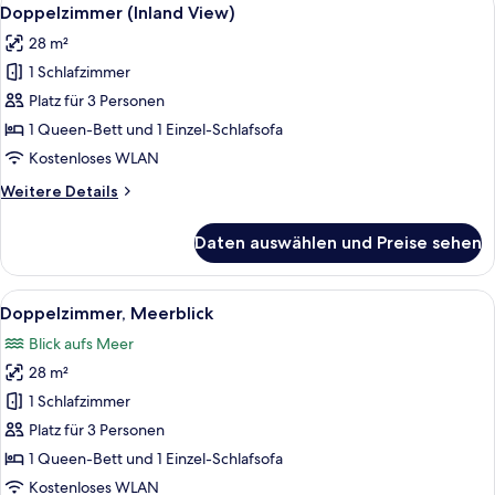
Alle
5
Doppelzimmer (Inland View)
Fotos
28 m²
für
1 Schlafzimmer
Doppelzimmer
(Inland
Platz für 3 Personen
View)
1 Queen-Bett und 1 Einzel-Schlafsofa
anzeigen
Kostenloses WLAN
Weitere
Weitere Details
Details
für
Daten auswählen und Preise sehen
Doppelzimmer
(Inland
View)
Alle
Doppelzimmer, Meerblick | Strand-/M
6
Doppelzimmer, Meerblick
Fotos
Blick aufs Meer
für
28 m²
Doppelzimmer,
Meerblick
1 Schlafzimmer
anzeigen
Platz für 3 Personen
1 Queen-Bett und 1 Einzel-Schlafsofa
Kostenloses WLAN