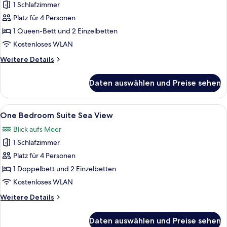
(Swim
1 Schlafzimmer
Suite,
Up)
1
Platz für 4 Personen
Schlafzimmer
1 Queen-Bett und 2 Einzelbetten
(Inland
Kostenloses WLAN
View)
Weitere
Weitere Details
anzeigen
Details
für
Daten auswählen und Preise sehen
Suite,
1
Schlafzimmer
Alle
One Bedroom Suite Sea View | Ausbli
9
(Inland
One Bedroom Suite Sea View
Fotos
View)
Blick aufs Meer
für
1 Schlafzimmer
One
Bedroom
Platz für 4 Personen
Suite
1 Doppelbett und 2 Einzelbetten
Sea
Kostenloses WLAN
View
Weitere
Weitere Details
anzeigen
Details
für
Daten auswählen und Preise sehen
One