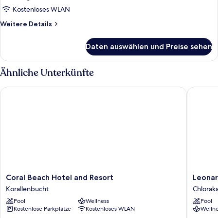
Inland
Kostenloses WLAN
View
Weitere
Weitere Details
anzeigen
Details
für
Daten auswählen und Preise sehen
Double
Room
Inland
Ähnliche Unterkünfte
View
Coral Beach Hotel and Resort
Leonardo
Coral
Leonard
Coral Beach Hotel and Resort
Leonar
Beach
Laura
Korallenbucht
Chlorak
Hotel
Beach
Pool
Wellness
Pool
and
&
Kostenlose Parkplätze
Kostenloses WLAN
Wellne
Resort
Splash