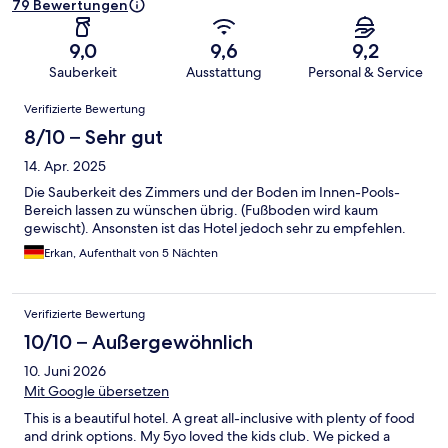
79 Bewertungen
9,0
9,6
9,2
Sauberkeit
Ausstattung
Personal & Service
Bewertungen
Verifizierte Bewertung
8/10 – Sehr gut
14. Apr. 2025
Die Sauberkeit des Zimmers und der Boden im Innen-Pools-
Bereich lassen zu wünschen übrig. (Fußboden wird kaum
gewischt). Ansonsten ist das Hotel jedoch sehr zu empfehlen.
Erkan, Aufenthalt von 5 Nächten
Verifizierte Bewertung
10/10 – Außergewöhnlich
10. Juni 2026
Mit Google übersetzen
This is a beautiful hotel. A great all-inclusive with plenty of food
and drink options. My 5yo loved the kids club. We picked a