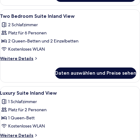
Bedroom
Suite
Alle
Zimmersafe, Schreibtisch, schallisoli
7
Sea
Two Bedroom Suite Inland View
Fotos
View
2 Schlafzimmer
für
Platz für 6 Personen
Two
Bedroom
2 Queen-Betten und 2 Einzelbetten
Suite
Kostenloses WLAN
Inland
Weitere
Weitere Details
View
Details
anzeigen
für
Daten auswählen und Preise sehen
Two
Bedroom
Suite
Alle
Luxury Suite Inland View | Zimmersafe,
10
Inland
Luxury Suite Inland View
Fotos
View
1 Schlafzimmer
für
Platz für 2 Personen
Luxury
Suite
1 Queen-Bett
Inland
Kostenloses WLAN
View
Weitere
Weitere Details
anzeigen