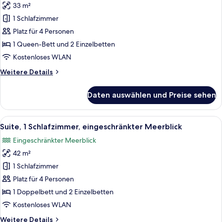
33 m²
Familienzimmer,
Meerblick
1 Schlafzimmer
(Sliding
Platz für 4 Personen
Door)
1 Queen-Bett und 2 Einzelbetten
anzeigen
Kostenloses WLAN
Weitere
Weitere Details
Details
für
Daten auswählen und Preise sehen
Familienzimmer,
Meerblick
(Sliding
Alle
Suite, 1 Schlafzimmer, eingeschränkte
9
Door)
Suite, 1 Schlafzimmer, eingeschränkter Meerblick
Fotos
Eingeschränkter Meerblick
für
42 m²
Suite,
1
1 Schlafzimmer
Schlafzimmer,
Platz für 4 Personen
eingeschränkter
1 Doppelbett und 2 Einzelbetten
Meerblick
Kostenloses WLAN
anzeigen
Weitere
Weitere Details