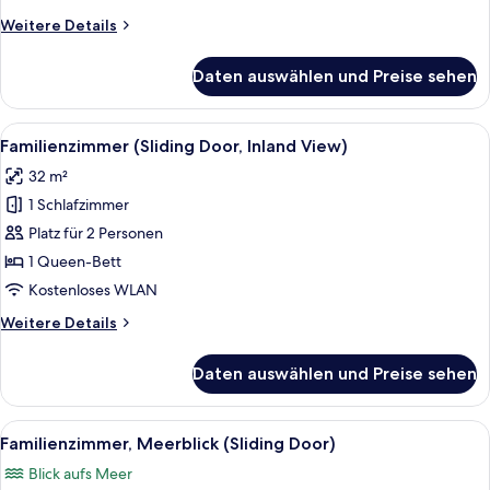
Weitere
Weitere Details
Details
für
Daten auswählen und Preise sehen
Doppelzimmer,
Meerblick
Alle
Zimmersafe, Schreibtisch, schallisoli
4
Familienzimmer (Sliding Door, Inland View)
Fotos
32 m²
für
1 Schlafzimmer
Familienzimmer
(Sliding
Platz für 2 Personen
Door,
1 Queen-Bett
Inland
Kostenloses WLAN
View)
Weitere
Weitere Details
anzeigen
Details
für
Daten auswählen und Preise sehen
Familienzimmer
(Sliding
Door,
Alle
Familienzimmer, Meerblick (Sliding Doo
6
Inland
Familienzimmer, Meerblick (Sliding Door)
Fotos
View)
Blick aufs Meer
für