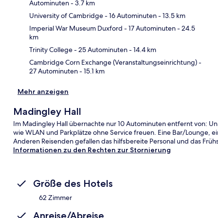
Autominuten
- 3.7 km
University of Cambridge
- 16 Autominuten
- 13.5 km
Kar
Imperial War Museum Duxford
- 17 Autominuten
- 24.5
km
Trinity College
- 25 Autominuten
- 14.4 km
Cambridge Corn Exchange (Veranstaltungseinrichtung)
-
27 Autominuten
- 15.1 km
Mehr anzeigen
Madingley Hall
Im Madingley Hall übernachte nur 10 Autominuten entfernt von: Uni
wie WLAN und Parkplätze ohne Service freuen. Eine Bar/Lounge, ein
Anderen Reisenden gefallen das hilfsbereite Personal und das Frühs
Informationen zu den Rechten zur Stornierung
Größe des Hotels
62 Zimmer
Anreise/Abreise