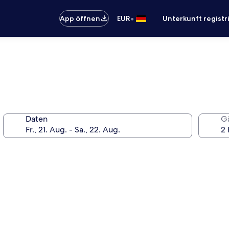
•
App öffnen
EUR
Unterkunft registr
Daten
G