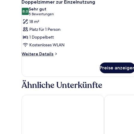
4
Doppelzimmer zur Einzelnutzung
Fotos
Sehr gut
für
8,0
8,0 von 10
(5
5 Bewertungen
Doppelzimmer
Bewertungen)
18 m²
zur
Platz für 1 Person
Einzelnutzung
1 Doppelbett
anzeigen
Kostenloses WLAN
Weitere
Weitere Details
Details
für
Preise anzeige
Doppelzimmer
zur
Einzelnutzung
Ähnliche Unterkünfte
Cambridge Belfry Hotel & Spa
Rectory Farm