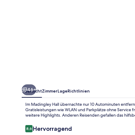
46+
Übersicht
Zimmer
Lage
Richtlinien
Im Madingley Hall übernachte nur 10 Autominuten entfernt
Gratisleistungen wie WLAN und Parkplätze ohne Service fr
weitere Highlights. Anderen Reisenden gefallen das hilfsb
Bewertungen
Hervorragend
8,6
8,6 von 10.