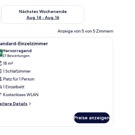
es Wochenende, Aug. 7 - Aug. 9.
Überprüfe die Verfügbarkeit für nächstes Wochenende, Aug. 1
Nächstes Wochenende
Aug. 14 - Aug. 16
Anzeige von 5 von 5 Zimmern
m Schreibtisch mit Stuhl, einem Fernseher und einem Telefon.
le
Ein Hotelzimmer mit Bett, Schreibtisch, Stuh
4
tandard-Einzelzimmer
otos
Hervorragend
ür
6
8,6 von 10
(27
27 Bewertungen
tandard-
Bewertungen)
18 m²
inzelzimmer
1 Schlafzimmer
nzeigen
Platz für 1 Person
1 Einzelbett
Kostenloses WLAN
itere
itere Details
tails
r
Preise anzeigen
andard-
nzelzimmer
en, einem Sessel, einem Fenster mit Vorhängen und raumhoher Tapete mit Mu