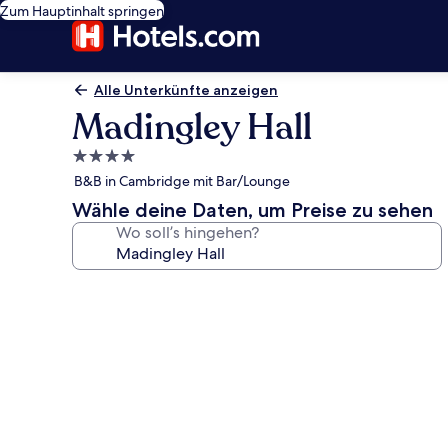
Zum Hauptinhalt springen
Alle Unterkünfte anzeigen
Madingley Hall
4.0-
Sterne-
B&B in Cambridge mit Bar/Lounge
Unterkunft
Wähle deine Daten, um Preise zu sehen
Wo soll’s hingehen?
Fotogalerie
von
Madingley
Hall