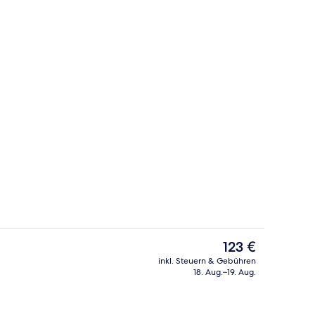
ereich
Frühstücksbereich
Der
123 €
aktuelle
inkl. Steuern & Gebühren
Preis
18. Aug.–19. Aug.
ch
Sitzecke in der Lobby
beträgt
123 €.