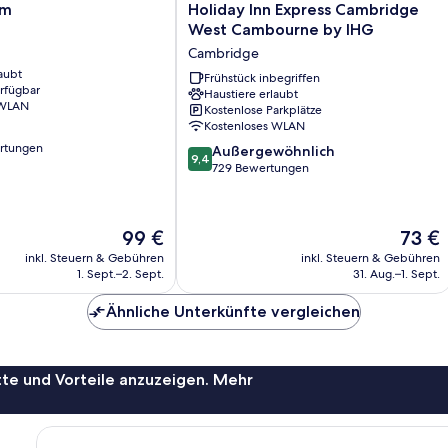
Holiday
rm
Holiday Inn Express Cambridge
Inn
West Cambourne by IHG
Express
Cambridge
Cambridge
aubt
West
Frühstück inbegriffen
erfügbar
Haustiere erlaubt
Cambourne
 WLAN
Kostenlose Parkplätze
by
Kostenloses WLAN
IHG
rtungen
9.4
Cambridge
Außergewöhnlich
9,4
von
729 Bewertungen
10,
Außergewöhnlich,
729
Der
Der
99 €
73 €
Bewertungen
Preis
Preis
inkl. Steuern & Gebühren
inkl. Steuern & Gebühren
beträgt
beträgt
1. Sept.–2. Sept.
31. Aug.–1. Sept.
99 €
73 €
Ähnliche Unterkünfte vergleichen
te und Vorteile anzuzeigen. Mehr