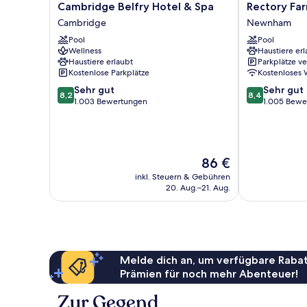
Cambridge
Rectory
Cambridge Belfry Hotel & Spa
Rectory Fa
Belfry
Farm
Cambridge
Newnham
Hotel
Newnham
Pool
Pool
&
Wellness
Haustiere erl
Spa
Haustiere erlaubt
Parkplätze v
Cambridge
Kostenlose Parkplätze
Kostenloses
8.2
8.4
Sehr gut
Sehr gut
8,2
8,4
von
von
1.003 Bewertungen
1.005 Bewe
10,
10,
Sehr
Sehr
gut,
gut,
1.003
1.005
Der
86 €
Bewertungen
Bewertungen
Preis
inkl. Steuern & Gebühren
beträgt
20. Aug.–21. Aug.
86 €
Melde dich an, um verfügbare Rabat
Prämien für noch mehr Abenteuer!
Zur Gegend