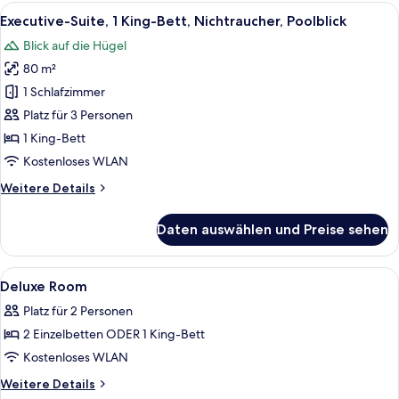
Alle
Ein modernes Hotelzimmer mit Balkon,
6
Executive-Suite, 1 King-Bett, Nichtraucher, Poolblick
Fotos
Blick auf die Hügel
für
80 m²
Executive-
Suite,
1 Schlafzimmer
1 King-
Platz für 3 Personen
Bett,
1 King-Bett
Nichtraucher,
Kostenloses WLAN
Poolblick
Weitere
Weitere Details
anzeigen
Details
für
Daten auswählen und Preise sehen
Executive-
Suite,
1 King-
Alle
Bettwäsche aus ägyptischer Baumwolle
8
Bett,
Deluxe Room
Fotos
Nichtraucher,
Platz für 2 Personen
Poolblick
für
2 Einzelbetten ODER 1 King-Bett
Deluxe
Room
Kostenloses WLAN
anzeigen
Weitere
Weitere Details
Details