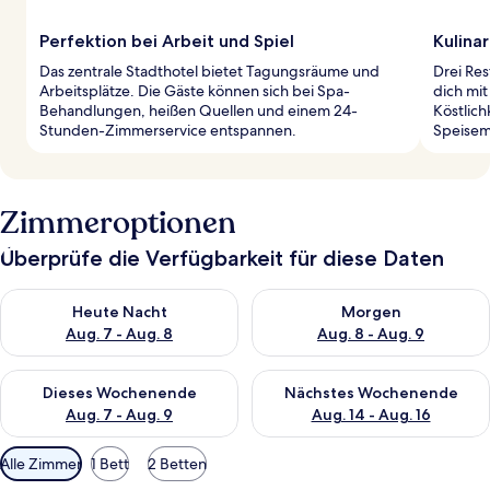
Perfektion bei Arbeit und Spiel
Kulinar
Das zentrale Stadthotel bietet Tagungsräume und
Drei Res
Arbeitsplätze. Die Gäste können sich bei Spa-
dich mi
Behandlungen, heißen Quellen und einem 24-
Köstlich
Stunden-Zimmerservice entspannen.
Speisem
Zimmeroptionen
Überprüfe die Verfügbarkeit für diese Daten
Überprüfe die Verfügbarkeit für heute Nacht, Aug. 7 - Aug. 8.
Überprüfe die Verfügbarkeit f
Heute Nacht
Morgen
Aug. 7 - Aug. 8
Aug. 8 - Aug. 9
Überprüfe die Verfügbarkeit für dieses Wochenende, Aug. 7 - 
Überprüfe die Verfügbarkeit f
Dieses Wochenende
Nächstes Wochenende
Aug. 7 - Aug. 9
Aug. 14 - Aug. 16
Verfügbare
Alle Zimmer
1 Bett
2 Betten
Filter