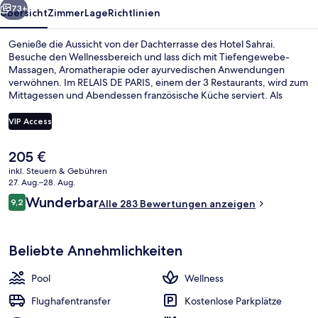
73+
Übersicht
Zimmer
Lage
Richtlinien
Genieße die Aussicht von der Dachterrasse des Hotel Sahrai.
Besuche den Wellnessbereich und lass dich mit Tiefengewebe-
Massagen, Aromatherapie oder ayurvedischen Anwendungen
verwöhnen. Im RELAIS DE PARIS, einem der 3 Restaurants, wird zum
Mittagessen und Abendessen französische Küche serviert. Als
weitere Highlights bietet dieses Hotel im luxuriösen Stil einen
Außenpool, eine Poolbar und ein Fitnesscenter. Andere Reisende
VIP Access
haben viel Gutes über das hilfsbereite Personal zu berichten.
Der
205 €
Terrasse/Patio
aktuelle
inkl. Steuern & Gebühren
Preis
27. Aug.–28. Aug.
beträgt
Bewertungen
Wunderbar
9,2
Alle 283 Bewertungen anzeigen
205 €.
9,2 von 10.
Beliebte Annehmlichkeiten
Pool
Wellness
Flughafentransfer
Kostenlose Parkplätze