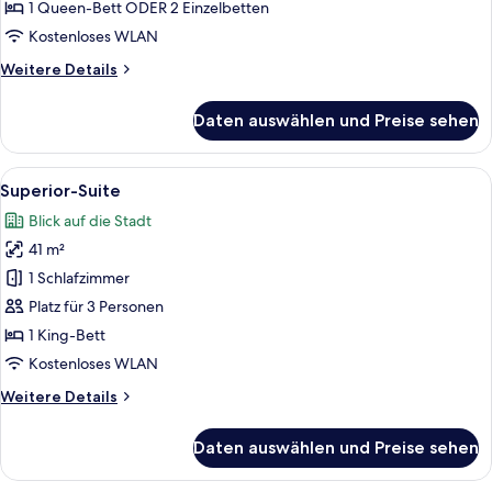
anzeigen
1 Queen-Bett ODER 2 Einzelbetten
Kostenloses WLAN
Weitere
Weitere Details
Details
für
Daten auswählen und Preise sehen
Deluxe-
Zimmer,
Gartenblick
Alle
Ein modernes Hotelzimmer mit einem 
5
Superior-Suite
Fotos
Blick auf die Stadt
für
41 m²
Superior-
Suite
1 Schlafzimmer
anzeigen
Platz für 3 Personen
1 King-Bett
Kostenloses WLAN
Weitere
Weitere Details
Details
für
Daten auswählen und Preise sehen
Superior-
Suite