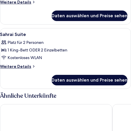
Weitere
Weitere Details
Details
für
Daten auswählen und Preise sehen
Superior
Room
Alle
Bettwäsche aus ägyptischer Baumwolle
4
Sahrai Suite
Fotos
Platz für 2 Personen
für
1 King-Bett ODER 2 Einzelbetten
Sahrai
Suite
Kostenloses WLAN
anzeigen
Weitere
Weitere Details
Details
für
Daten auswählen und Preise sehen
Sahrai
Suite
Ähnliche Unterkünfte
Fes Marriott Hotel Jnan Palace
Riad Fès 