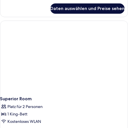
für
Daten auswählen und Preise sehen
Deluxe
Room
Superior Room
Platz für 2 Personen
1 King-Bett
Kostenloses WLAN