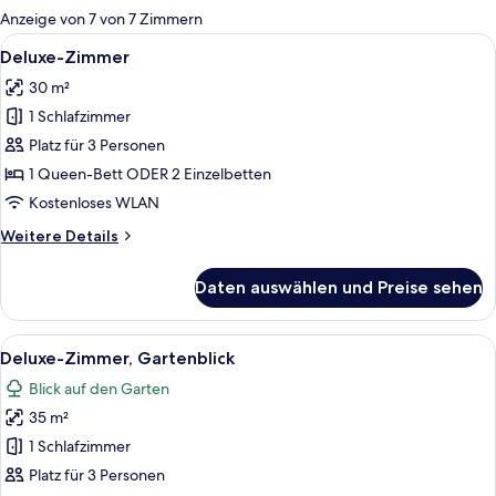
für
Anzeige von 7 von 7 Zimmern
Zimmer
Alle
Ein modernes Hotelzimmer mit einem g
5
Deluxe-Zimmer
Fotos
30 m²
für
1 Schlafzimmer
Deluxe-
Zimmer
Platz für 3 Personen
anzeigen
1 Queen-Bett ODER 2 Einzelbetten
Kostenloses WLAN
Weitere
Weitere Details
Details
für
Daten auswählen und Preise sehen
Deluxe-
Zimmer
Alle
Ein Hotelzimmer mit einem großen Bet
5
Deluxe-Zimmer, Gartenblick
Fotos
Blick auf den Garten
für
35 m²
Deluxe-
Zimmer,
1 Schlafzimmer
Gartenblick
Platz für 3 Personen