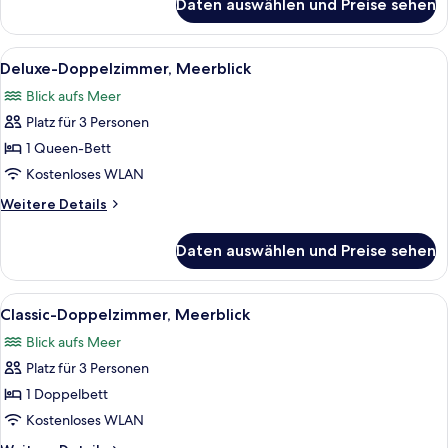
Daten auswählen und Preise sehen
Classic-
anzeigen
Zimmer,
1
Alle
Ein Schlafzimmer mit Steinwand, Kami
8
Queen-
Deluxe-Doppelzimmer, Meerblick
Fotos
Bett,
Blick aufs Meer
Meerblick
für
Platz für 3 Personen
Deluxe-
Doppelzimmer,
1 Queen-Bett
Meerblick
Kostenloses WLAN
anzeigen
Weitere
Weitere Details
Details
für
Daten auswählen und Preise sehen
Deluxe-
Doppelzimmer,
Meerblick
Alle
Ein Hotelzimmer mit Bett, Schreibtisc
4
Classic-Doppelzimmer, Meerblick
Fotos
Blick aufs Meer
für
Platz für 3 Personen
Classic-
Doppelzimmer,
1 Doppelbett
Meerblick
Kostenloses WLAN
anzeigen