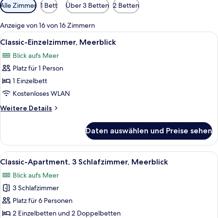
Verfügbare
Alle Zimmer
1 Bett
Über 3 Betten
2 Betten
Filter
für
Anzeige von 16 von 16 Zimmern
Zimmer
Alle
Ein Schlafzimmer mit einem Bett, Kiss
5
Classic-Einzelzimmer, Meerblick
Fotos
Blick aufs Meer
für
Platz für 1 Person
Classic-
Einzelzimmer,
1 Einzelbett
Meerblick
Kostenloses WLAN
anzeigen
Weitere
Weitere Details
Details
für
Daten auswählen und Preise sehen
Classic-
Einzelzimmer,
Meerblick
Alle
Ein Luftbild einer Küstenlandschaft 
8
Classic-Apartment, 3 Schlafzimmer, Meerblick
Fotos
Blick aufs Meer
für
3 Schlafzimmer
Classic-
Apartment,
Platz für 6 Personen
3 Schlafzimmer,
2 Einzelbetten und 2 Doppelbetten