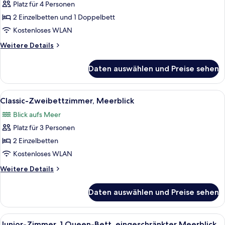
Platz für 4 Personen
Familienzimmer,
1
2 Einzelbetten und 1 Doppelbett
Schlafzimmer,
Kostenloses WLAN
Meerblick
Weitere
Weitere Details
anzeigen
Details
für
Daten auswählen und Preise sehen
Familienzimmer,
1
Schlafzimmer,
Alle
Ein Hotelzimmer mit zwei Betten, eine
5
Meerblick
Classic-Zweibettzimmer, Meerblick
Fotos
Blick aufs Meer
für
Platz für 3 Personen
Classic-
Zweibettzimmer,
2 Einzelbetten
Meerblick
Kostenloses WLAN
anzeigen
Weitere
Weitere Details
Details
für
Daten auswählen und Preise sehen
Classic-
Zweibettzimmer,
Meerblick
Alle
Ein traditionell eingerichteter Raum
10
Junior-Zimmer, 1 Queen-Bett, eingeschränkter Meerblick