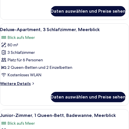
Details
für
Daten auswählen und Preise sehen
Superior-
Apartment,
3 Schlafzimmer,
Alle
Luftaufnahme einer Küstenlandschaft m
15
Meerblick
Deluxe-Apartment, 3 Schlafzimmer, Meerblick
Fotos
Blick aufs Meer
für
80 m²
Deluxe-
Apartment,
3 Schlafzimmer
3 Schlafzimmer,
Platz für 6 Personen
Meerblick
2 Queen-Betten und 2 Einzelbetten
anzeigen
Kostenloses WLAN
Weitere
Weitere Details
Details
für
Daten auswählen und Preise sehen
Deluxe-
Apartment,
3 Schlafzimmer,
Alle
Ein Himmelbett mit Baldachin, ein Nacht
9
Meerblick
Junior-Zimmer, 1 Queen-Bett, Badewanne, Meerblick
Fotos
Blick aufs Meer
für