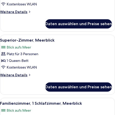
Meerblick
Kostenloses WLAN
anzeigen
Weitere
Weitere Details
Details
für
Daten auswählen und Preise sehen
Classic-
Apartment,
3 Schlafzimmer,
Alle
Ein Himmelsbett mit einer gesteppten
8
Meerblick
Superior-Zimmer, Meerblick
Fotos
Blick aufs Meer
für
Platz für 3 Personen
Superior-
Zimmer,
1 Queen-Bett
Meerblick
Kostenloses WLAN
anzeigen
Weitere
Weitere Details
Details
für
Daten auswählen und Preise sehen
Superior-
Zimmer,
Meerblick
Alle
Ein Hotelzimmer mit Bett, Schreibtis
4
Familienzimmer, 1 Schlafzimmer, Meerblick
Fotos
Blick aufs Meer
für