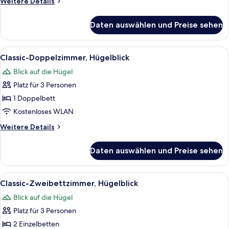
Weitere
Weitere Details
Details
für
Daten auswählen und Preise sehen
Classic-
Doppelzimmer,
Meerblick
Alle
Ein Hotelzimmer mit Bett, Nachttisch 
8
Classic-Doppelzimmer, Hügelblick
Fotos
Blick auf die Hügel
für
Platz für 3 Personen
Classic-
Doppelzimmer,
1 Doppelbett
Hügelblick
Kostenloses WLAN
anzeigen
Weitere
Weitere Details
Details
für
Daten auswählen und Preise sehen
Classic-
Doppelzimmer,
Hügelblick
Alle
Ein Hotelzimmer mit zwei Betten, ein
5
Classic-Zweibettzimmer, Hügelblick
Fotos
Blick auf die Hügel
für
Platz für 3 Personen
Classic-
Zweibettzimmer,
2 Einzelbetten