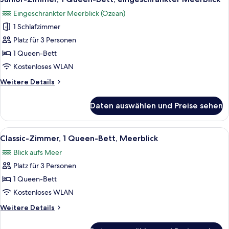
Fotos
Eingeschränkter Meerblick (Ozean)
für
1 Schlafzimmer
Junior-
Zimmer,
Platz für 3 Personen
1
1 Queen-Bett
Queen-
Kostenloses WLAN
Bett,
Weitere
Weitere Details
eingeschränkter
Details
Meerblick
für
Daten auswählen und Preise sehen
Junior-
anzeigen
Zimmer,
1
Alle
Ein Bett mit Baldachin, ein Holzkopftei
8
Queen-
Classic-Zimmer, 1 Queen-Bett, Meerblick
Fotos
Bett,
Blick aufs Meer
eingeschränkter
für
Meerblick
Platz für 3 Personen
Classic-
Zimmer,
1 Queen-Bett
1
Kostenloses WLAN
Queen-
Weitere
Weitere Details
Bett,
Details
Meerblick
für