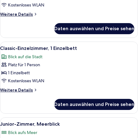
Hügelblick
Kostenloses WLAN
anzeigen
Weitere
Weitere Details
Details
für
Daten auswählen und Preise sehen
Classic-
Zweibettzimmer,
Hügelblick
Alle
Ein Hotelzimmer mit Bett, Fernseher, 
5
Classic-Einzelzimmer, 1 Einzelbett
Fotos
Blick auf die Stadt
für
Platz für 1 Person
Classic-
Einzelzimmer,
1 Einzelbett
1 Einzelbett
Kostenloses WLAN
anzeigen
Weitere
Weitere Details
Details
für
Daten auswählen und Preise sehen
Classic-
Einzelzimmer,
1 Einzelbett
Alle
Ein Schlafzimmer mit Himmelbett, So
9
Junior-Zimmer, Meerblick
Fotos
Blick aufs Meer
für