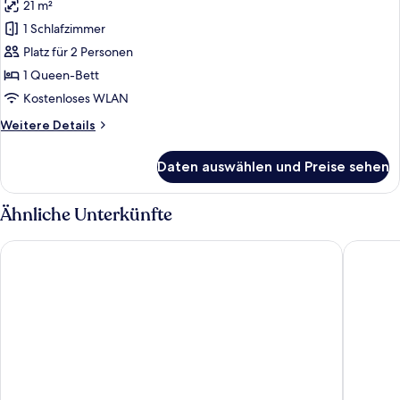
21 m²
Junior-
Zimmer,
1 Schlafzimmer
1
Platz für 2 Personen
Queen-
1 Queen-Bett
Bett,
Kostenloses WLAN
Badewanne,
Weitere
Weitere Details
Meerblick
Details
anzeigen
für
Daten auswählen und Preise sehen
Junior-
Zimmer,
1
Ähnliche Unterkünfte
Queen-
Bett,
Jamaica Inn
King Art
Badewanne,
Meerblick