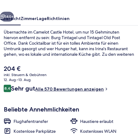
rück
Weiter
140+
Übersicht
Zimmer
Lage
Richtlinien
Übernachte im Camelot Castle Hotel, um nur 15 Gehminuten
hiervon entfernt zu sein: Burg Tintagel und Tintagel Old Post
Office. Dank Cocktailbar ist für ein tolles Ambiente für einen
Umtrunk gesorgt und wer Hunger hat, kann ins Irina's Restaurant
gehen, wo es lokale und internationale Küche gibt. Zu den weiteren
Annehmlichkeiten dieses Hotels im viktorianischen Stil gehören eine
Snackbar, eine Terrasse und ein Garten. Anderen Reisenden
Der
204 €
gefallen das hilfsbereite Personal und die Lage sehr gut.
aktuelle
inkl. Steuern & Gebühren
Preis
12. Aug.–13. Aug.
Ansicht von oben
beträgt
Bewertungen
Sehr gut
8,4
Alle 570 Bewertungen anzeigen
204 €.
8,4 von 10.
Beliebte Annehmlichkeiten
Flughafentransfer
Haustiere erlaubt
Kostenlose Parkplätze
Kostenloses WLAN