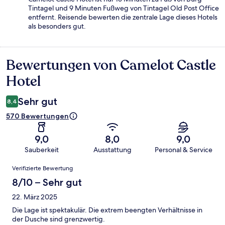
Tintagel und 9 Minuten Fußweg von Tintagel Old Post Office
entfernt. Reisende bewerten die zentrale Lage dieses Hotels
als besonders gut.
Bewertungen von Camelot Castle
Bewertungen
Hotel
Sehr gut
8,4
570 Bewertungen
9,0
8,0
9,0
Sauberkeit
Ausstattung
Personal & Service
Bewertungen
Verifizierte Bewertung
8/10 – Sehr gut
22. März 2025
Die Lage ist spektakulär. Die extrem beengten Verhältnisse in
der Dusche sind grenzwertig.