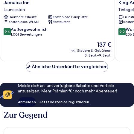
Jamaica
King
Jamaica Inn
King A
Inn
Arthur's
Launceston
Tintagel
Launceston
Arms
Haustiere erlaubt
Kostenlose Parkplätze
Frühst
Inn
Kostenloses WLAN
Restaurant
Kosten
Tintagel
9.4
9.2
Außergewöhnlich
Wun
9,4
9,2
von
von
1.001 Bewertungen
236 
10,
10,
Der
137 €
Außergewöhnlich,
Wunder
Preis
1.001
236
inkl. Steuern & Gebühren
beträgt
8. Sept.–9. Sept.
Bewertungen
Bewert
137 €
Ähnliche Unterkünfte vergleichen
Melde dich an, um verfügbare Rabatte und Vorteile
anzuzeigen. Mehr Prämien für noch mehr Abenteuer!
Anmelden
Jetzt kostenlos registrieren
Zur Gegend