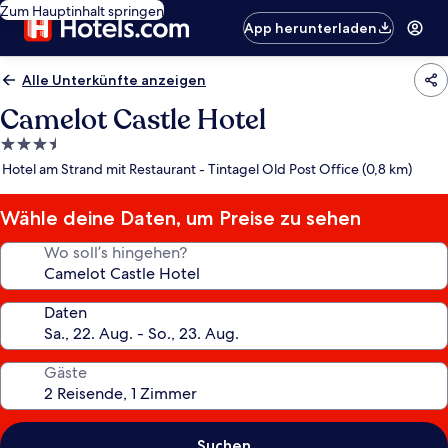
Zum Hauptinhalt springen
App herunterladen
Alle Unterkünfte anzeigen
Camelot Castle Hotel
3.5-
Sterne-
Hotel am Strand mit Restaurant - Tintagel Old Post Office (0,8 km)
Unterkunft
Wähle deine Daten, um Preise zu sehen
Wo soll’s hingehen?
Daten
Gäste
Suchen