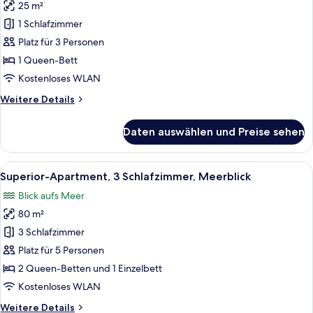
25 m²
Junior-
Zimmer,
1 Schlafzimmer
Meerblick
Platz für 3 Personen
anzeigen
1 Queen-Bett
Kostenloses WLAN
Weitere
Weitere Details
Details
für
Daten auswählen und Preise sehen
Junior-
Zimmer,
Meerblick
Alle
Luftaufnahme einer Küstenlandschaft m
12
Superior-Apartment, 3 Schlafzimmer, Meerblick
Fotos
Blick aufs Meer
für
80 m²
Superior-
Apartment,
3 Schlafzimmer
3 Schlafzimmer,
Platz für 5 Personen
Meerblick
2 Queen-Betten und 1 Einzelbett
anzeigen
Kostenloses WLAN
Weitere
Weitere Details