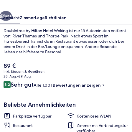
Woking
rück
Weiter
45+
Übersicht
Zimmer
Lage
Richtlinien
Doubletree by Hilton Hotel Woking ist nur 15 Autominuten entfernt
von: River Thames und Thorpe Park. Nach etwas Sport im
Fitnessbereich kannst du im Restaurant etwas essen oder dich bei
einem Drink in der Bar/Lounge entspannen. Andere Reisende
lieben das hilfsbereite Personal.
Der
89 €
aktuelle
inkl. Steuern & Gebühren
Preis
28. Aug.–29. Aug.
Veranda
beträgt
Bewertungen
Sehr gut
8,2
Alle 1.001 Bewertungen anzeigen
89 €.
8,2 von 10.
Beliebte Annehmlichkeiten
Parkplätze verfügbar
Kostenloses WLAN
Restaurant
Zimmer mit Verbindungstür
verfügbar