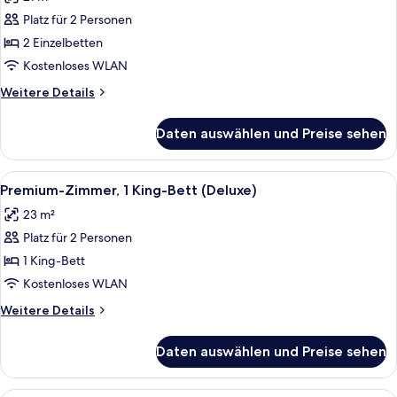
für
Platz für 2 Personen
Zweibettzimmer
(Guest)
2 Einzelbetten
anzeigen
Kostenloses WLAN
Weitere
Weitere Details
Details
für
Daten auswählen und Preise sehen
Zweibettzimmer
(Guest)
Alle
Ein Hotelzimmer mit einem großen Bett
4
Premium-Zimmer, 1 King-Bett (Deluxe)
Fotos
23 m²
für
Platz für 2 Personen
Premium-
Zimmer,
1 King-Bett
1 King-
Kostenloses WLAN
Bett
Weitere
Weitere Details
(Deluxe)
Details
anzeigen
für
Daten auswählen und Preise sehen
Premium-
Zimmer,
1 King-
Zimmersafe, Schreibtisch, Verdunkelun