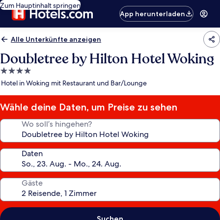
Zum Hauptinhalt springen
App herunterladen
Alle Unterkünfte anzeigen
Doubletree by Hilton Hotel Woking
4.0-
Sterne-
Hotel in Woking mit Restaurant und Bar/Lounge
Unterkunft
Wähle deine Daten, um Preise zu sehen
Wo soll’s hingehen?
Daten
Gäste
Suchen