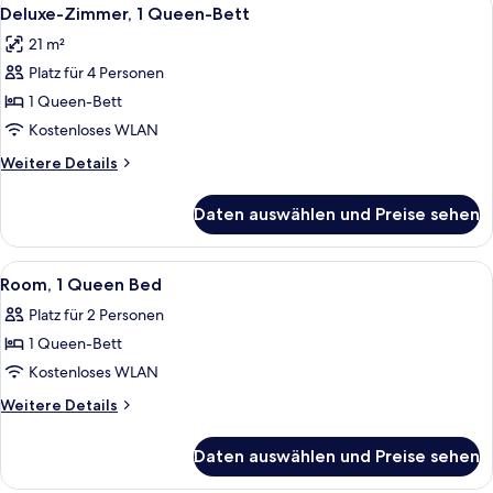
Alle
3
Bett
Deluxe-Zimmer, 1 Queen-Bett
Fotos
(Deluxe)
21 m²
für
Platz für 4 Personen
Deluxe-
Zimmer,
1 Queen-Bett
1
Kostenloses WLAN
Queen-
Weitere
Weitere Details
Bett
Details
anzeigen
für
Daten auswählen und Preise sehen
Deluxe-
Zimmer,
1
Alle
Ein Hotelzimmer mit einem Bett, eine
2
Queen-
Room, 1 Queen Bed
Fotos
Bett
Platz für 2 Personen
für
1 Queen-Bett
Room,
1
Kostenloses WLAN
Queen
Weitere
Weitere Details
Bed
Details
für
anzeigen
Daten auswählen und Preise sehen
Room,
1