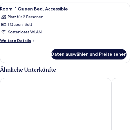
Queen
Alle
Ein Hotelzimmer mit Bett, Schreibtisch
4
Bed
Room, 1 Queen Bed, Accessible
Fotos
Platz für 2 Personen
für
1 Queen-Bett
Room,
1
Kostenloses WLAN
Queen
Weitere
Weitere Details
Bed,
Details
für
Accessible
Daten auswählen und Preise sehen
Room,
anzeigen
1
Queen
Ähnliche Unterkünfte
Bed,
Accessible
Hilton Woking
Gorse Hi