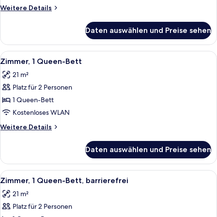
Weitere
Weitere Details
Details
für
Daten auswählen und Preise sehen
Deluxe
Queen
Room
Alle
Ein Hotelzimmer mit einem großen Bett
3
Zimmer, 1 Queen-Bett
Fotos
21 m²
für
Platz für 2 Personen
Zimmer,
1
1 Queen-Bett
Queen-
Kostenloses WLAN
Bett
Weitere
Weitere Details
anzeigen
Details
für
Daten auswählen und Preise sehen
Zimmer,
1
Queen-
Alle
Ein Hotelzimmer mit einem großen Bett
3
Bett
Zimmer, 1 Queen-Bett, barrierefrei
Fotos
21 m²
für
Platz für 2 Personen
Zimmer,