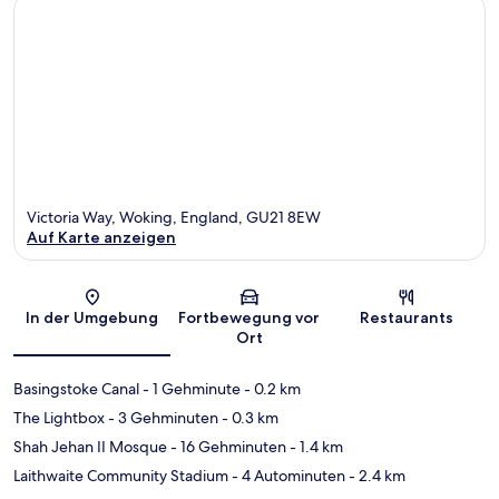
Victoria Way, Woking, England, GU21 8EW
Auf Karte anzeigen
Karte
In der Umgebung
Fortbewegung vor
Restaurants
Ort
Basingstoke Canal
- 1 Gehminute
- 0.2 km
The Lightbox
- 3 Gehminuten
- 0.3 km
Shah Jehan II Mosque
- 16 Gehminuten
- 1.4 km
Laithwaite Community Stadium
- 4 Autominuten
- 2.4 km