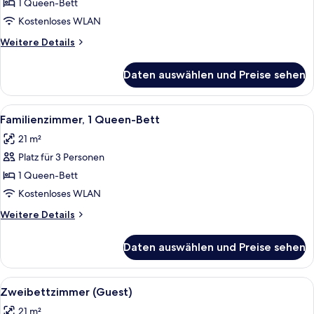
1
1 Queen-Bett
Queen-
Kostenloses WLAN
Bett,
Weitere
Weitere Details
barrierefrei
Details
anzeigen
für
Daten auswählen und Preise sehen
Zimmer,
1
Queen-
Alle
Zimmersafe, Schreibtisch, Verdunkelun
1
Bett,
Familienzimmer, 1 Queen-Bett
Fotos
barrierefrei
21 m²
für
Platz für 3 Personen
Familienzimmer,
1
1 Queen-Bett
Queen-
Kostenloses WLAN
Bett
Weitere
Weitere Details
anzeigen
Details
für
Daten auswählen und Preise sehen
Familienzimmer,
1
Queen-
Alle
Ein Hotelzimmer mit Bett, weißer Bet
8
Bett
Zweibettzimmer (Guest)
Fotos
21 m²