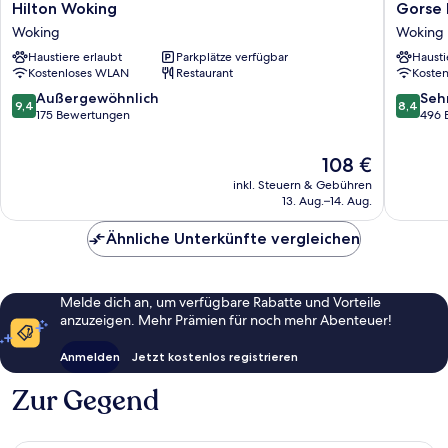
Hilton
Gorse
Hilton Woking
Gorse H
Woking
Hill
Woking
Woking
Woking
Woking
Haustiere erlaubt
Parkplätze verfügbar
Hausti
Kostenloses WLAN
Restaurant
Koste
9.4
8.4
Außergewöhnlich
Seh
9,4
8,4
von
von
175 Bewertungen
496 
10,
10,
Außergewöhnlich,
Sehr
Der
108 €
175
gut,
Preis
inkl. Steuern & Gebühren
Bewertungen
496
beträgt
13. Aug.–14. Aug.
Bewert
108 €
Ähnliche Unterkünfte vergleichen
Melde dich an, um verfügbare Rabatte und Vorteile
anzuzeigen. Mehr Prämien für noch mehr Abenteuer!
Anmelden
Jetzt kostenlos registrieren
Zur Gegend